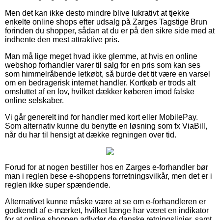
Men det kan ikke desto mindre blive lukrativt at tjekke
enkelte online shops efter udsalg på Zarges Tagstige Brun
forinden du shopper, sådan at du er på den sikre side med at
indhente den mest attraktive pris.
Man må lige meget hvad ikke glemme, at hvis en online
webshop forhandler varer til salg for en pris som kan ses
som himmelråbende letkøbt, så burde det tit være en varsel
om en bedragerisk internet handler. Kortkøb er trods alt
omsluttet af en lov, hvilket dækker køberen imod falske
online selskaber.
Vi går generelt ind for handler med kort eller MobilePay.
Som alternativ kunne du benytte en løsning som fx ViaBill,
når du har til hensigt at dække regningen over tid.
Forud for at nogen bestiller hos en Zarges e-forhandler bør
man i reglen bese e-shoppens forretningsvilkår, men det er i
reglen ikke super spændende.
Alternativet kunne måske være at se om e-forhandleren er
godkendt af e-mærket, hvilket længe har været en indikator
for at online shoppen adlyder de danske retningslinjer, samt