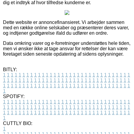
dig et indtryk af hvor tilfredse kunderne er.
Dette website er annoncefinansieret. Vi arbejder sammen
med en række online selskaber og præsenterer deres varer,
og indtjener godtgørelse ifald du udfører en ordre.
Data omkring varer og e-forretninger understøttes hele tiden,
men vi ønsker ikke at tage ansvar for rettelser der kan være
foretaget siden seneste opdatering af sidens oplysninger.
BITLY:
1
1
1
1
1
1
1
1
1
1
1
1
1
1
1
1
1
1
1
1
1
1
1
1
1
1
1
1
1
1
1
1
1
1
1
1
1
1
1
1
1
1
1
1
1
1
1
1
1
1
1
1
1
1
1
1
1
1
1
1
1
1
1
1
1
1
1
1
1
1
1
1
1
1
1
1
1
1
1
1
1
1
1
1
1
1
1
1
1
1
1
1
1
1
1
1
1
1
1
1
SPOTIFY:
1
1
1
1
1
1
1
1
1
1
1
1
1
1
1
1
1
1
1
1
1
1
1
1
1
1
1
1
1
1
1
1
1
1
1
1
1
1
1
1
1
1
1
1
1
1
1
1
1
1
1
1
1
1
1
1
1
1
1
1
1
1
1
1
1
1
1
1
1
1
1
1
1
1
1
1
1
1
1
1
1
1
1
1
1
1
1
1
1
1
1
1
1
1
1
1
1
1
1
1
CUTTLY BIO:
1