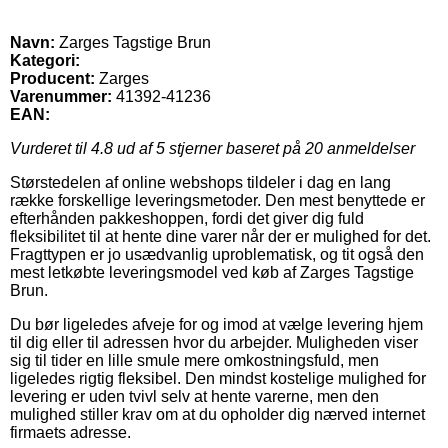
Navn:
Zarges Tagstige Brun
Kategori:
Producent:
Zarges
Varenummer:
41392-41236
EAN:
Vurderet til
4.8
ud af 5 stjerner baseret på
20
anmeldelser
Størstedelen af online webshops tildeler i dag en lang
række forskellige leveringsmetoder. Den mest benyttede er
efterhånden pakkeshoppen, fordi det giver dig fuld
fleksibilitet til at hente dine varer når der er mulighed for det.
Fragttypen er jo usædvanlig uproblematisk, og tit også den
mest letkøbte leveringsmodel ved køb af Zarges Tagstige
Brun.
Du bør ligeledes afveje for og imod at vælge levering hjem
til dig eller til adressen hvor du arbejder. Muligheden viser
sig til tider en lille smule mere omkostningsfuld, men
ligeledes rigtig fleksibel. Den mindst kostelige mulighed for
levering er uden tvivl selv at hente varerne, men den
mulighed stiller krav om at du opholder dig nærved internet
firmaets adresse.