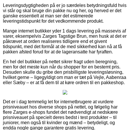
Leveringsdygtigheden på er jo særdeles betydningsfuld hvis
vi står og skal bruge din pakke nu og her, og herved er det
ganske essentielt at man ser det estimerede
leveringstidspunkt for det vedkommende produkt.
Mange internet butikker yder 1 dags levering på massevis af
varer, eksempelvis Zarges Tagstige Brun, men husk at det er
påkrævet at orden realiseres tidligere end et givent
tidspunkt, med det formål at de med sikkerhed kan nå at få
pakken afsted forud for at de lageransatte har fyraften.
En hel del butikker på nettet sikrer fragt uden beregning,
men for det meste kun når du shopper for en bestemt pris.
Desuden skulle du gribe den prisbilligste leveringsløsning,
hvilket gerne – ligegyldigt om man er tæt på Vejle, Aabenraa
eller Sæby – er at få dem til at køre ordren til en pakkeshop.
Det er i dag temmelig let for internetbrugere at vurdere
prisniveauet hos diverse shops på nettet, og følgelig har
flere Zarges e-shops fundet det nødvendigt at nedskære
prisniveauet på specielt deres bedst i test produkter – til
juniorer, men også til kvinder og mænd – betydeligt, og
endda nogle gange garantere gratis levering.