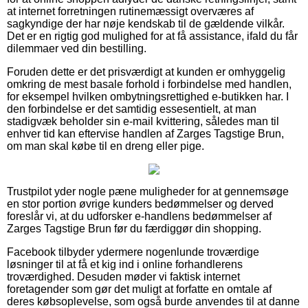
at internet forretningen rutinemæssigt overværes af
sagkyndige der har nøje kendskab til de gældende vilkår.
Det er en rigtig god mulighed for at få assistance, ifald du får
dilemmaer ved din bestilling.
Foruden dette er det prisværdigt at kunden er omhyggelig
omkring de mest basale forhold i forbindelse med handlen,
for eksempel hvilken ombytningsrettighed e-butikken har. I
den forbindelse er det samtidig essesentielt, at man
stadigvæk beholder sin e-mail kvittering, således man til
enhver tid kan eftervise handlen af Zarges Tagstige Brun,
om man skal købe til en dreng eller pige.
Trustpilot yder nogle pæne muligheder for at gennemsøge
en stor portion øvrige kunders bedømmelser og derved
foreslår vi, at du udforsker e-handlens bedømmelser af
Zarges Tagstige Brun før du færdiggør din shopping.
Facebook tilbyder ydermere nogenlunde troværdige
løsninger til at få et kig ind i online forhandlerens
troværdighed. Desuden møder vi faktisk internet
foretagender som gør det muligt at forfatte en omtale af
deres købsoplevelse, som også burde anvendes til at danne