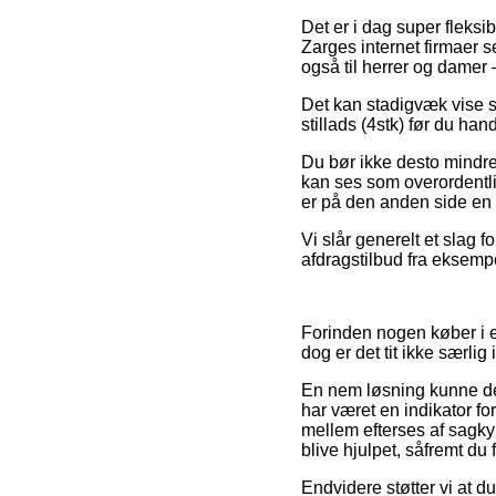
Det er i dag super fleksib
Zarges internet firmaer se
også til herrer og damer 
Det kan stadigvæk vise si
stillads (4stk) før du hand
Du bør ikke desto mindre 
kan ses som overordentlig
er på den anden side en d
Vi slår generelt et slag f
afdragstilbud fra eksempe
Forinden nogen køber i 
dog er det tit ikke særlig 
En nem løsning kunne der
har været en indikator fo
mellem efterses af sagky
blive hjulpet, såfremt du 
Endvidere støtter vi at 