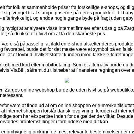
elt for folk at sammenholde priser fra forskellige e-shops, og til
t sig tvunget til at stampe priserne på deres produkter – til babye
– eftertrykkeligt, og endda nogle gange byde på fragt uden gebyr
g nyttigt at analysere visse internet firmaer efter udsalg på Zar
ler, så du ikke er i tvivl om at få den skarpeste pris.
være så påpasselig, at ifald en e-shop afsætter deres produkter 
 favorabel, burde det for det meste være et symbol på en falsk e
el af et lovbud, hvilket støtter kunden imod falske e-forretninger
or køb med kort eller mobilbetaling. Som et alternativ burde du dr
lvis ViaBill, såfremt du tilstræber at finansiere regningen over
en Zarges online webshop burde de uden tvivl se på webbutikke
interessant.
for være at finde ud af om online shoppen er e-mærke tilsluttet
r at internet shoppen forstår dansk lovgivning, foruden at inter
ndige som har ekspertise inden for de gældende vilkår. Desuden
forvoldes problemstillinger i forbindelse med dit køb.
du er omhyggelig omkring de mest relevante bestemmelser der gø