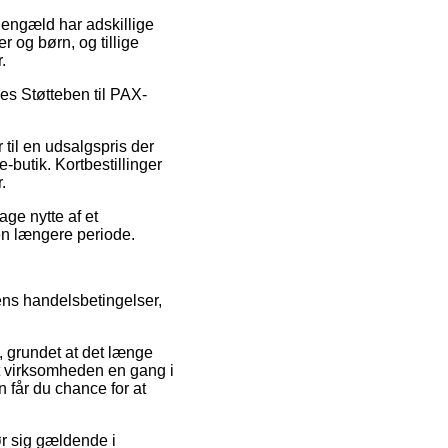
 gengæld har adskillige
r og børn, og tillige
.
ges Støtteben til PAX-
til en udsalgspris der
-butik. Kortbestillinger
.
age nytte af et
 en længere periode.
ns handelsbetingelser,
, grundet at det længe
net virksomheden en gang i
 får du chance for at
r sig gældende i