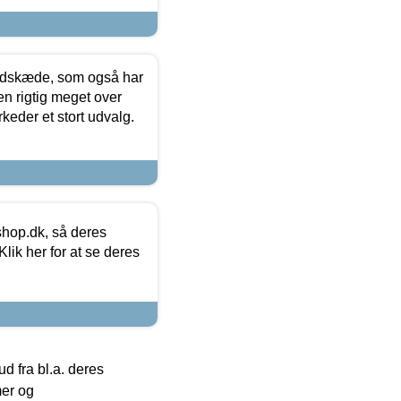
edskæde, som også har
en rigtig meget over
keder et stort udvalg.
hop.dk, så deres
lik her for at se deres
 fra bl.a. deres
mer og