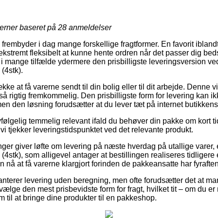
jerner baseret på
28
anmeldelser
rembyder i dag mange forskellige fragtformer. En favorit iblandt
ekstremt fleksibelt at kunne hente ordren når det passer dig bed
mt i mange tilfælde ydermere den prisbilligste leveringsversion v
 (4stk).
ke at få varerne sendt til din bolig eller til dit arbejde. Denne vis
så rigtig fremkommelig. Den prisbilligste form for levering kan 
men den løsning forudsætter at du lever tæt på internet butikken
følgelig temmelig relevant ifald du behøver din pakke om kort ti
vi tjekker leveringstidspunktet ved det relevante produkt.
inger giver løfte om levering på næste hverdag på utallige varer
 (4stk), som alligevel antager at bestillingen realiseres tidligere
n nå at få varerne klargjort forinden de pakkeansatte har fyraften
anterer levering uden beregning, men ofte forudsætter det at ma
vælge den mest prisbevidste form for fragt, hvilket tit – om du er
em til at bringe dine produkter til en pakkeshop.