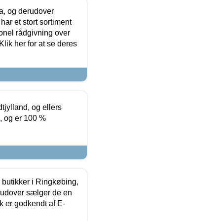
ia, og derudover
ar et stort sortiment
onel rådgivning over
ik her for at se deres
tjylland, og ellers
4, og er 100 %
butikker i Ringkøbing,
rudover sælger de en
k er godkendt af E-