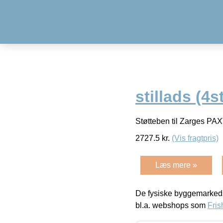
stillads (4s
Støtteben til Zarges PAX
2727.5
kr.
(Vis fragtpris)
Læs mere »
De fysiske byggemarkeds
bl.a. webshops som
Fris