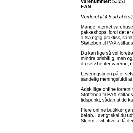
Varenummer:
53551
EAN:
Vurderet til
4.5
ud af 5 st
Mange internet varehuse f
pakkeshops, fordi det er 
altså rigtig praktisk, sa
Støtteben til PAX-stillads
Du kan lige så vel foretræk
mindre prisbillig, men og
du selv henter varerne, 
Leveringstiden på er selv
sandelig meningsfuldt at 
Adskillige online forretn
Støtteben til PAX-stillads
tidspunkt, sådan at de ka
Flere online butikker gar
beløb. I øvrigt skal du ud
Skjern – vil blive at få d