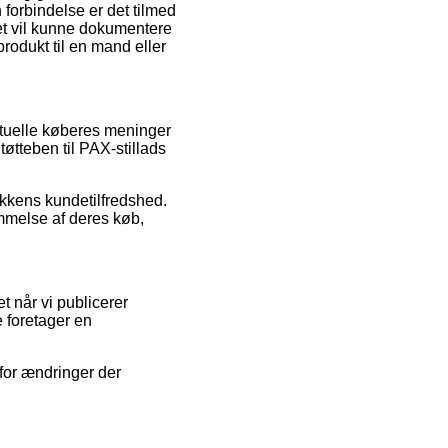
 forbindelse er det tilmed
et vil kunne dokumentere
produkt til en mand eller
aktuelle køberes meninger
øtteben til PAX-stillads
ikkens kundetilfredshed.
ømmelse af deres køb,
 når vi publicerer
e foretager en
for ændringer der