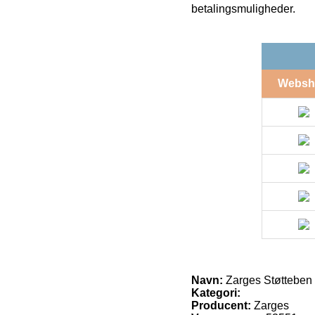
betalingsmuligheder.
Websh
Navn:
Zarges Støtteben t
Kategori:
Producent:
Zarges