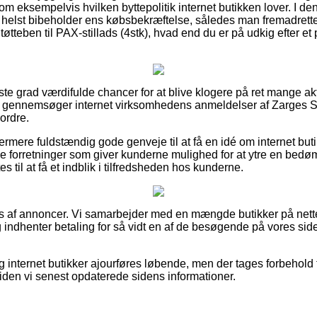
m eksempelvis hvilken byttepolitik internet butikken lover. I den
 helst bibeholder ens købsbekræftelse, således man fremadrett
øtteben til PAX-stillads (4stk), hvad end du er på udkig efter et 
jeste grad værdifulde chancer for at blive klogere på ret mange 
t du gennemsøger internet virksomhedens anmeldelser af Zarges St
 ordre.
ermere fuldstændig gode genveje til at få en idé om internet but
ne forretninger som giver kunderne mulighed for at ytre en bed
 til at få et indblik i tilfredsheden hos kunderne.
s af annoncer. Vi samarbejder med en mængde butikker på nettet
 indhenter betaling for så vidt en af de besøgende på vores sid
 internet butikker ajourføres løbende, men der tages forbehold 
siden vi senest opdaterede sidens informationer.