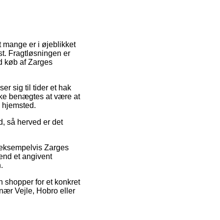
 mange er i øjeblikket
st. Fragtløsningen er
ed køb af Zarges
er sig til tider et hak
ikke benægtes at være at
s hjemsted.
d, så herved er det
, eksempelvis Zarges
 end et angivent
.
n shopper for et konkret
 nær Vejle, Hobro eller