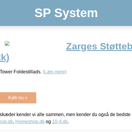
SP System
Zarges Støtteb
tk)
Tower Foldestillads.
(Læs mere)
Køb nu »
kæder kender vi alle sammen, men kender du også de bedste p
hop.dk
,
Homeshop.dk
og
10-4.dk
.