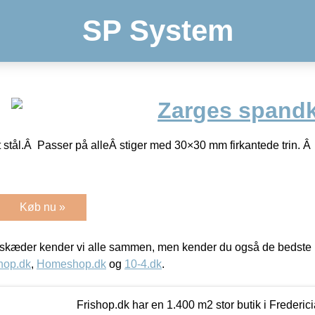
SP System
Zarges spand
 stål.Â Passer på alleÂ stiger med 30×30 mm firkantede trin. 
Køb nu »
kæder kender vi alle sammen, men kender du også de bedste p
hop.dk
,
Homeshop.dk
og
10-4.dk
.
Frishop.dk har en 1.400 m2 stor butik i Frederic