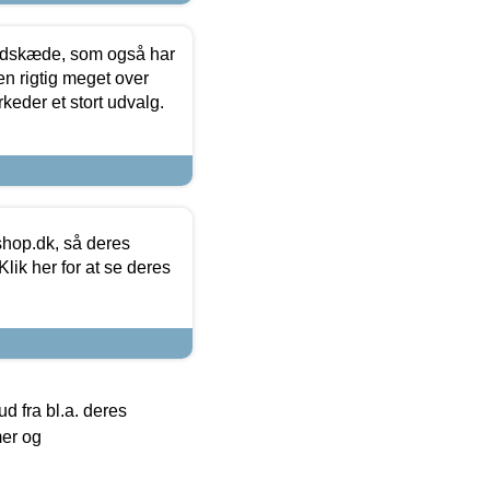
edskæde, som også har
en rigtig meget over
keder et stort udvalg.
hop.dk, så deres
lik her for at se deres
 fra bl.a. deres
mer og