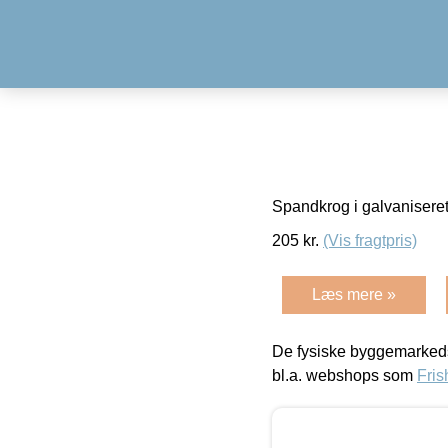
Spandkrog i galvaniseret
205
kr.
(Vis fragtpris)
Læs mere »
De fysiske byggemarkeds
bl.a. webshops som
Fris