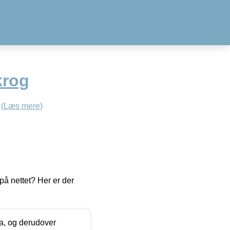
krog
Â
(Læs mere)
å nettet? Her er der
ia, og derudover