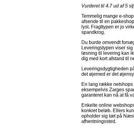
Vurderet til
4.7
ud af 5 st
Temmelig mange e-shops g
afsende til en pakkeshop,
lyst. Fragttypen er jo vir
spandkrog.
Du burde omvendt forsøge 
Leveringstypen viser sig
løsning til levering kan
dig med kort afstand til 
Leveringsdygtigheden på k
det øjemed er det øjensyn
En lang række netshops 
eksempelvis Zarges spand
garanteret kan nå at få va
Enkelte online webshops 
konkret beløb. Ellers ku
opholder sig tæt på Næstv
afhentningssted.