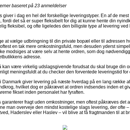
jerner baseret på
23
anmeldelser
iver i dag en hel del forskellige leveringstyper. En af de mest
 fordi det så er super fleksibelt for dig at kunne hente din nyin
kelig fleksibel, og ofte ligeledes den billigste type af levering ve
at vælge udbringning til din private bopæl eller til adressen h
 oftest en tak mere omkostningsfuld, men desuden yderst simpel
 ikke modsiges at være selv at hente ordren, som dog nødvendiggø
netbutikkens adresse.
an være virkelig udslagsgivende forudsat du skal bruge din ordr
ligt meningsfuldt at du checker den forventede leveringstid for
i Danmark giver levering på næste hverdag på en lang række af 
krog, hvilket dog er påkrævet at ordren indsendes inden et giv
rerne fikset inden personalet har fyraften.
garanterer fragt uden omkostninger, men oftest påkræves det at
nne man overveje den mindst kostelige slags levering, der ofte
ed, Haderslev eller Haslev – vil blive at få fragtmanden til at br