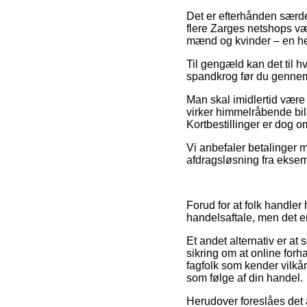
Det er efterhånden særdele
flere Zarges netshops vær
mænd og kvinder – en he
Til gengæld kan det til hv
spandkrog før du gennemfør
Man skal imidlertid være
virker himmelråbende bil
Kortbestillinger er dog o
Vi anbefaler betalinger m
afdragsløsning fra eksemp
Forud for at folk handl
handelsaftale, men det e
Et andet alternativ er a
sikring om at online forh
fagfolk som kender vilkå
som følge af din handel.
Herudover foreslåes det 