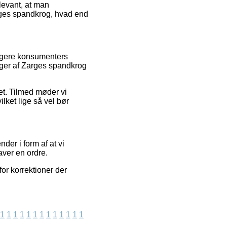
elevant, at man
arges spandkrog, hvad end
dligere konsumenters
nger af Zarges spandkrog
et. Tilmed møder vi
ilket lige så vel bør
der i form af at vi
aver en ordre.
or korrektioner der
1
1
1
1
1
1
1
1
1
1
1
1
1