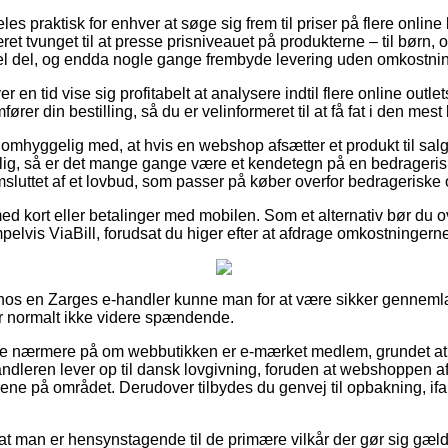
s praktisk for enhver at søge sig frem til priser på flere online 
et tvunget til at presse prisniveauet på produkterne – til børn, o
l del, og endda nogle gange frembyde levering uden omkostnin
er en tid vise sig profitabelt at analysere indtil flere online outle
er din bestilling, så du er velinformeret til at få fat i den mest 
 omhyggelig med, at hvis en webshop afsætter et produkt til salg
lig, så er det mange gange være et kendetegn på en bedragerisk 
msluttet af et lovbud, som passer på køber overfor bedrageriske
ed kort eller betalinger med mobilen. Som et alternativ bør du 
elvis ViaBill, forudsat du higer efter at afdrage omkostningerne
er hos en Zarges e-handler kunne man for at være sikker genn
r normalt ikke videre spændende.
t se nærmere på om webbutikken er e-mærket medlem, grundet at 
andleren lever op til dansk lovgivning, foruden at webshoppen af
rene på området. Derudover tilbydes du genvej til opbakning, i
at man er hensynstagende til de primære vilkår der gør sig gæl