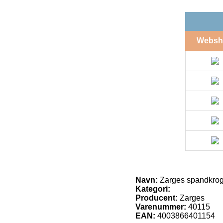
Websh
Navn:
Zarges spandkro
Kategori:
Producent:
Zarges
Varenummer:
40115
EAN:
4003866401154