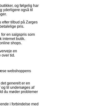
butikker, og følgelig har
g yderligere også til
ger.
ts efter tilbud på Zarges
betalelige pris.
 for en salgspris som
internet butik.
 online shops.
overveje en
 over tid.
emlæse webshoppens
det generelt er en
 og til undersøges af
fald du møder problemer
dende i forbindelse med