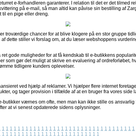
turret e-forhandleren garanterer. I relation til det er det tilmed r
vittering på e-mail, så man altid kan påvise sin bestilling af Z
 til en pige eller dreng.
per troværdige chancer for at blive klogere på en stor gruppe ti
af dette stiller vi forslag om, at du læser webshoppens vurderi
et gode muligheder for at få kendskab til e-butikkens popularit
er som gør det muligt at skrive en evaluering af ordreforløbet, hv
edømme tidligere kunders oplevelser.
sieret ved hjælp af reklamer. Vi hjælper flere internet foretagen
ter, og tager provision i tilfælde af at en bruger fra vores side l
-butikker værnes om ofte, men man kan ikke stille os ansvarlig f
efter at vi senest opdaterede sidens oplysninger.
1
1
1
1
1
1
1
1
1
1
1
1
1
1
1
1
1
1
1
1
1
1
1
1
1
1
1
1
1
1
1
1
1
1
1
1
1
1
1
1
1
1
1
1
1
1
1
1
1
1
1
1
1
1
1
1
1
1
1
1
1