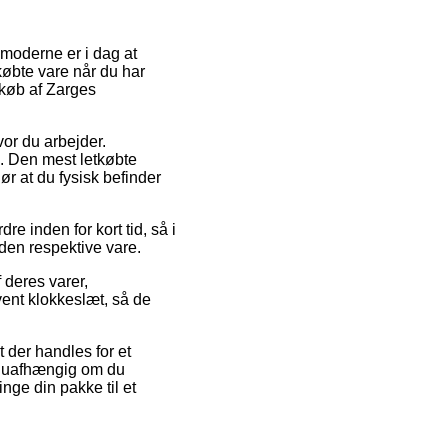
 moderne er i dag at
dkøbte vare når du har
d køb af Zarges
vor du arbejder.
. Den mest letkøbte
r at du fysisk befinder
e inden for kort tid, så i
 den respektive vare.
deres varer,
ent klokkeslæt, så de
 der handles for et
 – uafhængig om du
inge din pakke til et