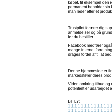
købet, til eksempel den re
permanent beholder sin k
man leder efter et produkt
Trustpilot forærer dig su
anmeldelser og på grund 
før du bestiller.
Facebook medfører også r
mange internet forretning
drages fordel af til at b
Denne hjemmeside er finan
markedsfører deres produk
Viden omkring tilbud og e
potentielt er udarbejdet 
BITLY:
1
1
1
1
1
1
1
1
1
1
1
1
1
1
1
1
1
1
1
1
1
1
1
1
1
1