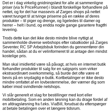
Det er i dag virkelig gnidningsløst for alle at sammenligne
priser (via fx PriceRunner) i blandt forskellige forhandlere på
nettet, og for det har massevis af Zarges shops på nettet
været tvunget til at tvinge priserne på en række af deres
produkter – til piger og drenge, og ligeledes til damer og
herrer – helt i bund, og endda nogle gange garantere fragtfri
levering.
Trods dette kan det ikke desto mindre blive nyttigt at
sammenholde diverse webshops efter rabatkoder på Zarges
Seventec RC SP Arbejdsbuk forinden du gennemfører din
handel, sådan at du er velinformeret til at antage den mindst
kostelige pris.
Man skal imidlertid være så påvagt, at hvis en internet butik
forhandler produkter til salg for en salgspris som virker
ekstraordinært overkommelig, så burde det ofte være et
bevis på en snydagtig e-butik. Kortbetalinger er ikke desto
mindre omfattet af en lovbestemmelse, der værner dig som
køber imod svindlende netshops.
Vi slår generelt et slag for bestillinger med kort eller
mobilbetaling. Som en anden løsning kan du drage fordel af
en afdragsløsning fra f.eks. ViaBill, forudsat du efterspørger
at betale betalingen over et længere tidsrum.