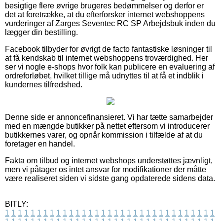
besigtige flere øvrige brugeres bedømmelser og derfor er
det at foretrække, at du efterforsker internet webshoppens
vurderinger af Zarges Seventec RC SP Arbejdsbuk inden du
lægger din bestilling.
Facebook tilbyder for øvrigt de facto fantastiske løsninger til
at få kendskab til internet webshoppens troværdighed. Her
ser vi nogle e-shops hvor folk kan publicere en evaluering af
ordreforløbet, hvilket tillige må udnyttes til at få et indblik i
kundernes tilfredshed.
Denne side er annoncefinansieret. Vi har tætte samarbejder
med en mængde butikker på nettet eftersom vi introducerer
butikkernes varer, og opnår kommission i tilfælde af at du
foretager en handel.
Fakta om tilbud og internet webshops understøttes jævnligt,
men vi påtager os intet ansvar for modifikationer der måtte
være realiseret siden vi sidste gang opdaterede sidens data.
BITLY:
1
1
1
1
1
1
1
1
1
1
1
1
1
1
1
1
1
1
1
1
1
1
1
1
1
1
1
1
1
1
1
1
1