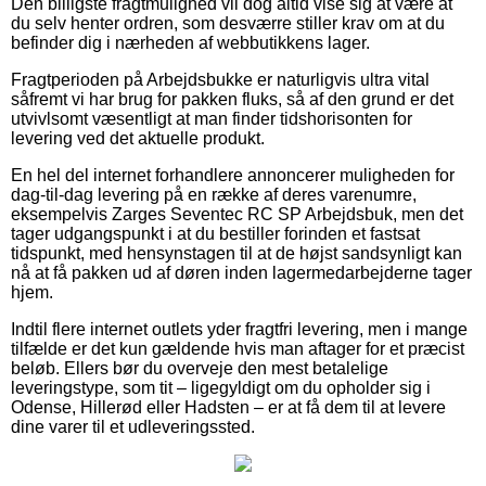
Den billigste fragtmulighed vil dog altid vise sig at være at
du selv henter ordren, som desværre stiller krav om at du
befinder dig i nærheden af webbutikkens lager.
Fragtperioden på Arbejdsbukke er naturligvis ultra vital
såfremt vi har brug for pakken fluks, så af den grund er det
utvivlsomt væsentligt at man finder tidshorisonten for
levering ved det aktuelle produkt.
En hel del internet forhandlere annoncerer muligheden for
dag-til-dag levering på en række af deres varenumre,
eksempelvis Zarges Seventec RC SP Arbejdsbuk, men det
tager udgangspunkt i at du bestiller forinden et fastsat
tidspunkt, med hensynstagen til at de højst sandsynligt kan
nå at få pakken ud af døren inden lagermedarbejderne tager
hjem.
Indtil flere internet outlets yder fragtfri levering, men i mange
tilfælde er det kun gældende hvis man aftager for et præcist
beløb. Ellers bør du overveje den mest betalelige
leveringstype, som tit – ligegyldigt om du opholder sig i
Odense, Hillerød eller Hadsten – er at få dem til at levere
dine varer til et udleveringssted.