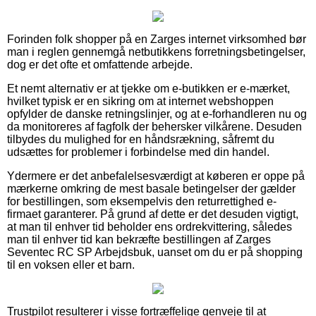
Forinden folk shopper på en Zarges internet virksomhed bør
man i reglen gennemgå netbutikkens forretningsbetingelser,
dog er det ofte et omfattende arbejde.
Et nemt alternativ er at tjekke om e-butikken er e-mærket,
hvilket typisk er en sikring om at internet webshoppen
opfylder de danske retningslinjer, og at e-forhandleren nu og
da monitoreres af fagfolk der behersker vilkårene. Desuden
tilbydes du mulighed for en håndsrækning, såfremt du
udsættes for problemer i forbindelse med din handel.
Ydermere er det anbefalelsesværdigt at køberen er oppe på
mærkerne omkring de mest basale betingelser der gælder
for bestillingen, som eksempelvis den returrettighed e-
firmaet garanterer. På grund af dette er det desuden vigtigt,
at man til enhver tid beholder ens ordrekvittering, således
man til enhver tid kan bekræfte bestillingen af Zarges
Seventec RC SP Arbejdsbuk, uanset om du er på shopping
til en voksen eller et barn.
Trustpilot resulterer i visse fortræffelige genveje til at