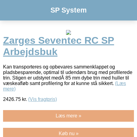
SP System
Zarges Seventec RC SP
Arbejdsbuk
Kan transporteres og opbevares sammenklappet og
pladsbesparende, optimal til udendørs brug med profilerede
trin. Stigen er udstyret medÂ 85 mm dybe trin med huller til
væskeafløb samt profilering for at kunne stå sikkert.
(Læs
mere)
2426.75
kr.
(Vis fragtpris)
Læs mere »
Køb nu »