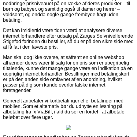
nedbringe prisniveauet på en række af deres produkter – til
børn og babyer, og samtidig også til damer og herrer –
voldsomt, og endda nogle gange frembyde fragt uden
betaling.
Det kan imidlertid være tiden værd at analysere diverse
internet forhandlere efter udsalg på Zarges Selvnivellerende
Stigefod forinden du bestiller, så du er på den sikre side med
at få fat i den laveste pris.
Man skal dog ikke overse, at såfremt en online webshop
afhænder deres varer til salg for en pris som er ubegribelig
tiltalende, kunne det mange gange være en indikation på en
uoprigtig internet forhandler. Bestillinger med betalingskort
er på den anden side omfavnet af en anordning, hvilket
passer på dig som kunde overfor falske internet
foretagender.
Generelt anbefaler vi kortbetalinger eller betalinger med
mobilen. Som et alternativ bør du udnytte en løsning på
afbetaling fra fx ViaBill, ifald du ser en fordel i at afbetale
beløbet over flere uger.