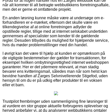
Forud for at nogen handler hos en Zarges webbutik kan de
når alt kommer til alt betragte webbutikkens forretningsaftale,
men det er gerne et omfattende projekt.
En anden løsning kunne måske være at undersøge om e-
forhandleren er e-mærket, eftersom det skulle være en
tilkendegivelse af at online forretningen adlyder de
opstillede regler, tillige med at internet selskabet undertiden
gennemses af specialister som kender til de gældende
regler. Desuden tilbydes du mulighed for hjælpende service,
hvis du møder problemstillinger med din handel.
I øvrigt kan det være til hjælp at kunden er opmærksom på
de vigtigste bestemmelser der gælder for transaktionen, for
eksempel hvilken ombytningsrettighed internet webshoppen
garanterer. Her er det ydermere relevant, at man stadig
bevarer ens kvitteringsmail, således man når som helst kan
bevidne handlen af Zarges Selvnivellerende Stigefod, uden
hensyn til om du er på udkig efter produkter til en voksen
eller et barn.
Trustpilot frembringer uden sammenligning fine løsninger til
at vurdere en stor gruppe aktuelle forbrugeres oplevelser og
herved anbefaler vi, at du analyserer webbutikkens omtaler