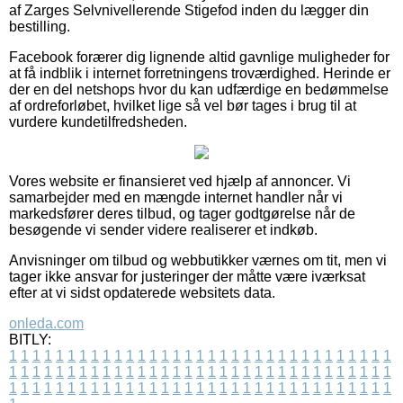
af Zarges Selvnivellerende Stigefod inden du lægger din
bestilling.
Facebook forærer dig lignende altid gavnlige muligheder for
at få indblik i internet forretningens troværdighed. Herinde er
der en del netshops hvor du kan udfærdige en bedømmelse
af ordreforløbet, hvilket lige så vel bør tages i brug til at
vurdere kundetilfredsheden.
Vores website er finansieret ved hjælp af annoncer. Vi
samarbejder med en mængde internet handler når vi
markedsfører deres tilbud, og tager godtgørelse når de
besøgende vi sender videre realiserer et indkøb.
Anvisninger om tilbud og webbutikker værnes om tit, men vi
tager ikke ansvar for justeringer der måtte være iværksat
efter at vi sidst opdaterede websitets data.
onleda.com
BITLY:
1
1
1
1
1
1
1
1
1
1
1
1
1
1
1
1
1
1
1
1
1
1
1
1
1
1
1
1
1
1
1
1
1
1
1
1
1
1
1
1
1
1
1
1
1
1
1
1
1
1
1
1
1
1
1
1
1
1
1
1
1
1
1
1
1
1
1
1
1
1
1
1
1
1
1
1
1
1
1
1
1
1
1
1
1
1
1
1
1
1
1
1
1
1
1
1
1
1
1