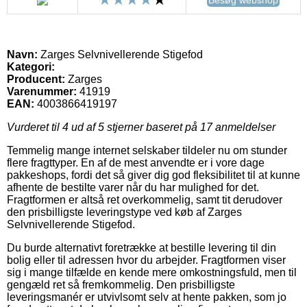
Navn:
Zarges Selvnivellerende Stigefod
Kategori:
Producent:
Zarges
Varenummer:
41919
EAN:
4003866419197
Vurderet til
4
ud af 5 stjerner baseret på
17
anmeldelser
Temmelig mange internet selskaber tildeler nu om stunder
flere fragttyper. En af de mest anvendte er i vore dage
pakkeshops, fordi det så giver dig god fleksibilitet til at kunne
afhente de bestilte varer når du har mulighed for det.
Fragtformen er altså ret overkommelig, samt tit derudover
den prisbilligste leveringstype ved køb af Zarges
Selvnivellerende Stigefod.
Du burde alternativt foretrække at bestille levering til din
bolig eller til adressen hvor du arbejder. Fragtformen viser
sig i mange tilfælde en kende mere omkostningsfuld, men til
gengæld ret så fremkommelig. Den prisbilligste
leveringsmanér er utvivlsomt selv at hente pakken, som jo