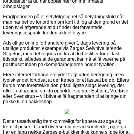
forudsætter at du har bopæl nær online firmaets
arbejdslager.
Fragtperioden på er selvfølgelig ret så betydningsfuld når
man har behov for ordren om kort tid, og af den grund er det
uden tvivl afgørende at du finder det forventede
leveringstidspunkt for den aktuelle vare.
Adskillige online forhandlere giver 1 dags levering på
utallige produkter, eksempelvis Zarges Selvnivellerende
Stigefod, men det regnes ud fra at du bestiller før et fast
tidspunkt, således at de garanteret kan nå at få varerne på
posthuset inden pakkemedarbejderne holder fyraften.
Flere internet forhandlere yder fragt uden beregning, men
typisk er det forudsat at der købes for et fastsat beløb. Ellers
burde man foretrække den prisbilligste slags levering, der
ofte – uafhængig om du opholder sig nær Esbjerg, Værløse
eller Svenstrup – vil blive at få fragtmanden til at bringe din
pakke til en pakkeshop.
Det er usædvanlig fremkommeligt for købere at søge sig
frem til priser i blandt diverse online virksomheder, og ergo
har en lang række Zarges e-butikker ikke kunne slippe for at