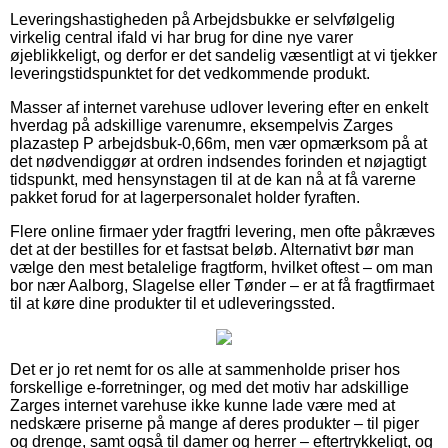
Leveringshastigheden på Arbejdsbukke er selvfølgelig
virkelig central ifald vi har brug for dine nye varer
øjeblikkeligt, og derfor er det sandelig væsentligt at vi tjekker
leveringstidspunktet for det vedkommende produkt.
Masser af internet varehuse udlover levering efter en enkelt
hverdag på adskillige varenumre, eksempelvis Zarges
plazastep P arbejdsbuk-0,66m, men vær opmærksom på at
det nødvendiggør at ordren indsendes forinden et nøjagtigt
tidspunkt, med hensynstagen til at de kan nå at få varerne
pakket forud for at lagerpersonalet holder fyraften.
Flere online firmaer yder fragtfri levering, men ofte påkræves
det at der bestilles for et fastsat beløb. Alternativt bør man
vælge den mest betalelige fragtform, hvilket oftest – om man
bor nær Aalborg, Slagelse eller Tønder – er at få fragtfirmaet
til at køre dine produkter til et udleveringssted.
Det er jo ret nemt for os alle at sammenholde priser hos
forskellige e-forretninger, og med det motiv har adskillige
Zarges internet varehuse ikke kunne lade være med at
nedskære priserne på mange af deres produkter – til piger
og drenge, samt også til damer og herrer – eftertrykkeligt, og