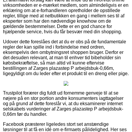
virksomheden er e-mærket medlem, som almindeligvis er en
erklæring om at e-forhandleren opretholder de opstillede
regler, tillige med at netbutikken en gang i mellem ses til af
eksperter som har den nødvendige knowhow om de
gældende bestemmelser. Dette er en god chance for
hjælpende service, hvis du får besvær med din shopping.
Udover dette foreslåes det at du er obs på de fundamentale
regler der kan spille ind i forbindelse med ordren,
eksempelvis den ombytningsret shoppen bruger. Derfor er
det desuden relevant, at man til enhver tid bibeholder sin
købsbekræftelse, så man altid vil kunne eftervise
bestillingen af Zarges plazastep P arbejdsbuk-0,66m,
ligegyldigt om du leder efter et produkt til en dreng eller pige.
Trustpilot forærer dig fuldt ud fornemme genveje til at se
nøjere på en stor portion andre konsumenters iagttagelser
og på grund af dette foreslår vi, at du eksaminerer internet
selskabets vurderinger af Zarges plazastep P arbejdsbuk-
0,66m før du handler.
Facebook præsterer ligeledes stort set anstændige
løsninger til at få en idé om e-firmaets pålidelighed. Her ses