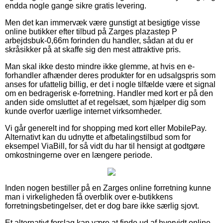
endda nogle gange sikre gratis levering.
Men det kan immervæk være gunstigt at besigtige visse
online butikker efter tilbud på Zarges plazastep P
arbejdsbuk-0,66m forinden du handler, sådan at du er
skråsikker på at skaffe sig den mest attraktive pris.
Man skal ikke desto mindre ikke glemme, at hvis en e-
forhandler afhænder deres produkter for en udsalgspris som
anses for ufattelig billig, er det i nogle tilfælde være et signal
om en bedragerisk e-forretning. Handler med kort er på den
anden side omsluttet af et regelsæt, som hjælper dig som
kunde overfor uærlige internet virksomheder.
Vi går generelt ind for shopping med kort eller MobilePay.
Alternativt kan du udnytte et afbetalingstilbud som for
eksempel ViaBill, for så vidt du har til hensigt at godtgøre
omkostningerne over en længere periode.
Inden nogen bestiller på en Zarges online forretning kunne
man i virkeligheden få overblik over e-butikkens
forretningsbetingelser, det er dog bare ikke særlig sjovt.
Et alternativt forslag kan være at finde ud af hvorvidt online