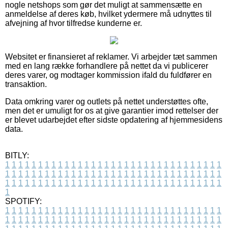
nogle netshops som gør det muligt at sammensætte en
anmeldelse af deres køb, hvilket ydermere må udnyttes til
afvejning af hvor tilfredse kunderne er.
Websitet er finansieret af reklamer. Vi arbejder tæt sammen
med en lang række forhandlere på nettet da vi publicerer
deres varer, og modtager kommission ifald du fuldfører en
transaktion.
Data omkring varer og outlets på nettet understøttes ofte,
men det er umuligt for os at give garantier imod rettelser der
er blevet udarbejdet efter sidste opdatering af hjemmesidens
data.
BITLY:
1
1
1
1
1
1
1
1
1
1
1
1
1
1
1
1
1
1
1
1
1
1
1
1
1
1
1
1
1
1
1
1
1
1
1
1
1
1
1
1
1
1
1
1
1
1
1
1
1
1
1
1
1
1
1
1
1
1
1
1
1
1
1
1
1
1
1
1
1
1
1
1
1
1
1
1
1
1
1
1
1
1
1
1
1
1
1
1
1
1
1
1
1
1
1
1
1
1
1
1
SPOTIFY:
1
1
1
1
1
1
1
1
1
1
1
1
1
1
1
1
1
1
1
1
1
1
1
1
1
1
1
1
1
1
1
1
1
1
1
1
1
1
1
1
1
1
1
1
1
1
1
1
1
1
1
1
1
1
1
1
1
1
1
1
1
1
1
1
1
1