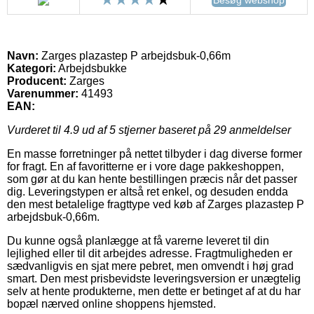
Navn:
Zarges plazastep P arbejdsbuk-0,66m
Kategori:
Arbejdsbukke
Producent:
Zarges
Varenummer:
41493
EAN:
Vurderet til
4.9
ud af 5 stjerner baseret på
29
anmeldelser
En masse forretninger på nettet tilbyder i dag diverse former
for fragt. En af favoritterne er i vore dage pakkeshoppen,
som gør at du kan hente bestillingen præcis når det passer
dig. Leveringstypen er altså ret enkel, og desuden endda
den mest betalelige fragttype ved køb af Zarges plazastep P
arbejdsbuk-0,66m.
Du kunne også planlægge at få varerne leveret til din
lejlighed eller til dit arbejdes adresse. Fragtmuligheden er
sædvanligvis en sjat mere pebret, men omvendt i høj grad
smart. Den mest prisbevidste leveringsversion er unægtelig
selv at hente produkterne, men dette er betinget af at du har
bopæl nærved online shoppens hjemsted.