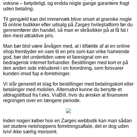
voksne – betydeligt, og endda nogle gange garantere fragt
uden betaling.
Til gengæld kan det immervæk blive smart at granske nogle
få online butikker efter udsalg på Zarges hvileplatform før du
gennemfører din handel, så man er skråsikker på at få fat i
den mest attraktive pris.
Man bør blot være årvågen med, at i tilfælde af at en online
shop frembyder en vare til en pris som kan virke hamrende
god, bør det undertiden være et faresignal om en
bedragerisk internet forhandler. Bestillinger med kort er på
den anden side inkluderet i en forordning, som forsvarer
kunden imod fup e-forretninger.
Vi slår generelt et slag for bestillinger med betalingskort eller
betalinger med mobilen. Alternativt kunne du benytte et
afdragstilbud fra f.eks. ViaBill, hvis du ønsker at finansiere
regningen over en længere periode.
Inden nogen køber hos en Zarges webbutik kan man sådan
set studere netshoppens forretningsaftale, det er dog uden
tvivl ikke særlig morsomt.