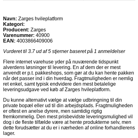
Navn:
Zarges hvileplatform
Kategori:
Producent:
Zarges
Varenummer:
40900
EAN:
4003866409006
Vurderet til
3.7
ud af 5 stjerner baseret på
1
anmeldelser
Flere internet varehuse yder på nuværende tidspunkt
alverdens løsninger til levering. En af dem der er mest
anvendt er p.t. pakkeshops, som gør at du kan hente pakken
når det passer ind i din hverdag. Fragtmuligheden er nemlig
ret enkel, samt typisk endvidere den mest betalelige
leveringsudgave ved køb af Zarges hvileplatform.
Du kunne alternativt vælge at vælge udbringning til din
private bopæl eller ud til din arbejdsplads. Fragtmuligheden
er oftest en anelse dyrere, men samtidig rigtig
fremkommelig. Den mest prisbevidste leveringsmulighed vil
dog i de fleste tilfælde være at hente produkterne selv, men
dette forudsætter at du er i nærheden af online forhandlerens
lager.