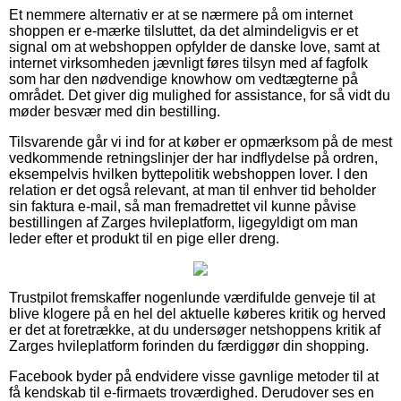
Et nemmere alternativ er at se nærmere på om internet
shoppen er e-mærke tilsluttet, da det almindeligvis er et
signal om at webshoppen opfylder de danske love, samt at
internet virksomheden jævnligt føres tilsyn med af fagfolk
som har den nødvendige knowhow om vedtægterne på
området. Det giver dig mulighed for assistance, for så vidt du
møder besvær med din bestilling.
Tilsvarende går vi ind for at køber er opmærksom på de mest
vedkommende retningslinjer der har indflydelse på ordren,
eksempelvis hvilken byttepolitik webshoppen lover. I den
relation er det også relevant, at man til enhver tid beholder
sin faktura e-mail, så man fremadrettet vil kunne påvise
bestillingen af Zarges hvileplatform, ligegyldigt om man
leder efter et produkt til en pige eller dreng.
Trustpilot fremskaffer nogenlunde værdifulde genveje til at
blive klogere på en hel del aktuelle køberes kritik og herved
er det at foretrække, at du undersøger netshoppens kritik af
Zarges hvileplatform forinden du færdiggør din shopping.
Facebook byder på endvidere visse gavnlige metoder til at
få kendskab til e-firmaets troværdighed. Derudover ses en