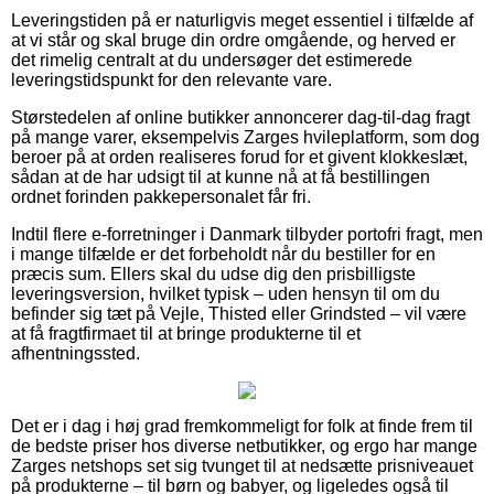
Leveringstiden på er naturligvis meget essentiel i tilfælde af
at vi står og skal bruge din ordre omgående, og herved er
det rimelig centralt at du undersøger det estimerede
leveringstidspunkt for den relevante vare.
Størstedelen af online butikker annoncerer dag-til-dag fragt
på mange varer, eksempelvis Zarges hvileplatform, som dog
beroer på at orden realiseres forud for et givent klokkeslæt,
sådan at de har udsigt til at kunne nå at få bestillingen
ordnet forinden pakkepersonalet får fri.
Indtil flere e-forretninger i Danmark tilbyder portofri fragt, men
i mange tilfælde er det forbeholdt når du bestiller for en
præcis sum. Ellers skal du udse dig den prisbilligste
leveringsversion, hvilket typisk – uden hensyn til om du
befinder sig tæt på Vejle, Thisted eller Grindsted – vil være
at få fragtfirmaet til at bringe produkterne til et
afhentningssted.
Det er i dag i høj grad fremkommeligt for folk at finde frem til
de bedste priser hos diverse netbutikker, og ergo har mange
Zarges netshops set sig tvunget til at nedsætte prisniveauet
på produkterne – til børn og babyer, og ligeledes også til