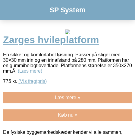
SP System
Zarges hvileplatform
En sikker og komfortabel løsning. Passer på stiger med
30×30 mm trin og en trinafstand på 280 mm. Platformen har
en gummibelagt overflade. Platformens størrelse er 350×270
mm.Â
(Læs mere)
775
kr.
(Vis fragtpris)
Læs mere »
Køb nu »
De fysiske byggemarkedskæder kender vi alle sammen,