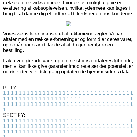
række online virksomheder hvor det er muligt at give en
evaluering af købsoplevelsen, hvilket ydermere kan tages i
brug til at danne dig et indtryk af tilfredsheden hos kunderne.
Vores website er finansieret af reklameindtægter. Vi har
aftaler med en række e-forretninger og formidler deres varer,
og opnår honorar i tilfælde af at du gennemfører en
bestilling.
Fakta vedrørende varer og online shops opdateres løbende,
men vi kan ikke give garantier imod rettelser der potentielt er
udført siden vi sidste gang opdaterede hjemmesidens data.
BITLY:
1
1
1
1
1
1
1
1
1
1
1
1
1
1
1
1
1
1
1
1
1
1
1
1
1
1
1
1
1
1
1
1
1
1
1
1
1
1
1
1
1
1
1
1
1
1
1
1
1
1
1
1
1
1
1
1
1
1
1
1
1
1
1
1
1
1
1
1
1
1
1
1
1
1
1
1
1
1
1
1
1
1
1
1
1
1
1
1
1
1
1
1
1
1
1
1
1
1
1
1
SPOTIFY:
1
1
1
1
1
1
1
1
1
1
1
1
1
1
1
1
1
1
1
1
1
1
1
1
1
1
1
1
1
1
1
1
1
1
1
1
1
1
1
1
1
1
1
1
1
1
1
1
1
1
1
1
1
1
1
1
1
1
1
1
1
1
1
1
1
1
1
1
1
1
1
1
1
1
1
1
1
1
1
1
1
1
1
1
1
1
1
1
1
1
1
1
1
1
1
1
1
1
1