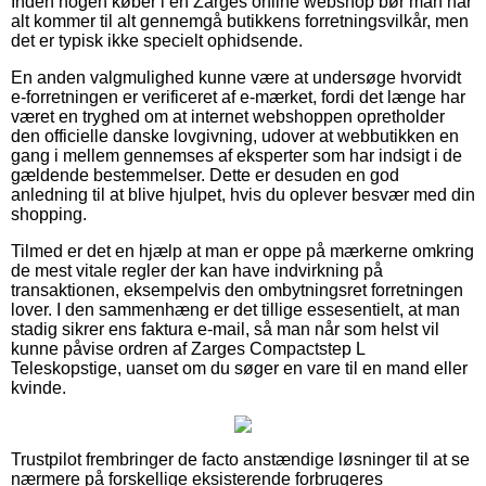
Inden nogen køber i en Zarges online webshop bør man når
alt kommer til alt gennemgå butikkens forretningsvilkår, men
det er typisk ikke specielt ophidsende.
En anden valgmulighed kunne være at undersøge hvorvidt
e-forretningen er verificeret af e-mærket, fordi det længe har
været en tryghed om at internet webshoppen opretholder
den officielle danske lovgivning, udover at webbutikken en
gang i mellem gennemses af eksperter som har indsigt i de
gældende bestemmelser. Dette er desuden en god
anledning til at blive hjulpet, hvis du oplever besvær med din
shopping.
Tilmed er det en hjælp at man er oppe på mærkerne omkring
de mest vitale regler der kan have indvirkning på
transaktionen, eksempelvis den ombytningsret forretningen
lover. I den sammenhæng er det tillige essesentielt, at man
stadig sikrer ens faktura e-mail, så man når som helst vil
kunne påvise ordren af Zarges Compactstep L
Teleskopstige, uanset om du søger en vare til en mand eller
kvinde.
Trustpilot frembringer de facto anstændige løsninger til at se
nærmere på forskellige eksisterende forbrugeres