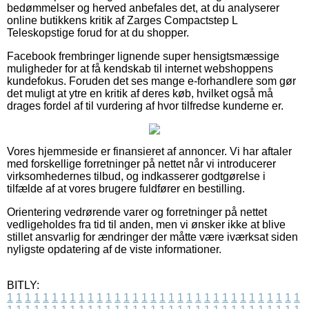
bedømmelser og herved anbefales det, at du analyserer
online butikkens kritik af Zarges Compactstep L
Teleskopstige forud for at du shopper.
Facebook frembringer lignende super hensigtsmæssige
muligheder for at få kendskab til internet webshoppens
kundefokus. Foruden det ses mange e-forhandlere som gør
det muligt at ytre en kritik af deres køb, hvilket også må
drages fordel af til vurdering af hvor tilfredse kunderne er.
Vores hjemmeside er finansieret af annoncer. Vi har aftaler
med forskellige forretninger på nettet når vi introducerer
virksomhedernes tilbud, og indkasserer godtgørelse i
tilfælde af at vores brugere fuldfører en bestilling.
Orientering vedrørende varer og forretninger på nettet
vedligeholdes fra tid til anden, men vi ønsker ikke at blive
stillet ansvarlig for ændringer der måtte være iværksat siden
nyligste opdatering af de viste informationer.
BITLY:
1
1
1
1
1
1
1
1
1
1
1
1
1
1
1
1
1
1
1
1
1
1
1
1
1
1
1
1
1
1
1
1
1