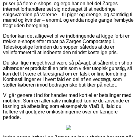
priser på flere e-shops, og ergo har en hel del Zarges
internet forhandlere set sig nødsaget til at nedbringe
salgsværdien på varerne – til piger og drenge, og samtidig til
mænd og kvinder – enormt, og endda nogle gange frembyde
fragt uden beregning.
Derfor kan det alligevel blive indbringende at kigge forbi en
række e-shops efter rabat på Zarges Compactstep L
Teleskopstige forinden du shopper, således at du er
velinformeret til at indhente den mindst kostelige pris.
Du skal lige meget hvad være så påvagt, at såfremt en shop
afhænder et produkt til en pris som virker utopisk gunstig, så
kan det tit være et faresignal om en falsk online forretning.
Kortbestillinger er i hvert fald en del af en vedtægt, som
støtter køberen imod bedrageriske butikker på nettet.
Vi går generelt ind for handler med kort eller betalinger med
mobilen. Som en alternativ mulighed kunne du anvende en
løsning på afbetaling som eksempelvis ViaBill, ifald du
hellere vil godtgøre omkostningerne over en længere
periode.