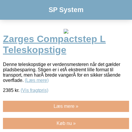
SP System
Zarges Compactstep L
Teleskopstige
Denne teleskopstige er verdensmesteren når det gælder
pladsbesparing. Stigen er i etÂ ekstremt lille format til
transport, men harÂ brede vangerÂ for en sikker stående
overflade.
(Læs mere)
2385
kr.
(Vis fragtpris)
Læs mere »
Køb nu »