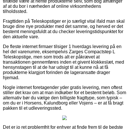
tilfælde være at hente produkterne selv, som dog afhænger
af at du bor i nærheden af online virksomhedens
tilholdssted.
Fragttiden på Teleskopstiger er jo særligt vital ifald man skal
bruge dine nye produkter med det samme, og herved er det
bestemt meningsfuldt at du checker leveringstidspunktet for
den aktuelle vare.
De fleste internet firmaer tilsiger 1 hverdags levering på en
hel del varenumre, eksempelvis Zarges Compactstep L
Teleskopstige, men som trods alt er påkrævet at
transaktionen gennemføres inden et givent klokkeslæt, med
hensynstagen til at de har udsigt til at kunne nå at få
produkterne klargjort forinden de lageransatte drager
hjemad.
Nogle internet foretagender yder gratis levering, men oftest
stiller det krav om at man indkøber for et bestemt beløb. Som
alternativ bør du vælge den billigste fragttype, som typisk –
om du er i Horsens, Kalundborg eller Vojens – er at få bragt
pakken til et udleveringssted.
Det er jo ret problemfrit for enhver at finde frem til de bedste