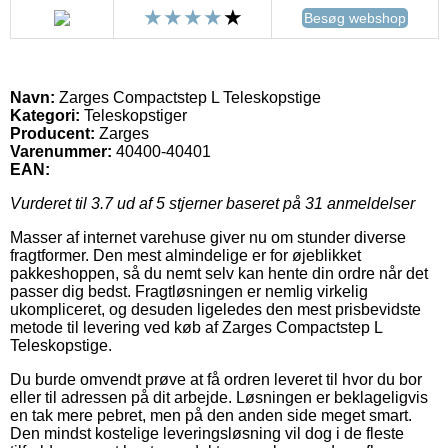
Besøg webshop
Navn:
Zarges Compactstep L Teleskopstige
Kategori:
Teleskopstiger
Producent:
Zarges
Varenummer:
40400-40401
EAN:
Vurderet til
3.7
ud af 5 stjerner baseret på
31
anmeldelser
Masser af internet varehuse giver nu om stunder diverse
fragtformer. Den mest almindelige er for øjeblikket
pakkeshoppen, så du nemt selv kan hente din ordre når det
passer dig bedst. Fragtløsningen er nemlig virkelig
ukompliceret, og desuden ligeledes den mest prisbevidste
metode til levering ved køb af Zarges Compactstep L
Teleskopstige.
Du burde omvendt prøve at få ordren leveret til hvor du bor
eller til adressen på dit arbejde. Løsningen er beklageligvis
en tak mere pebret, men på den anden side meget smart.
Den mindst kostelige leveringsløsning vil dog i de fleste