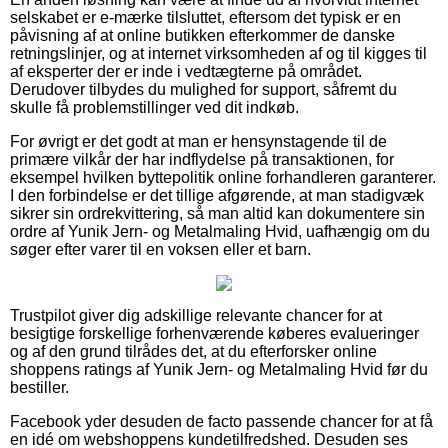
selskabet er e-mærke tilsluttet, eftersom det typisk er en
påvisning af at online butikken efterkommer de danske
retningslinjer, og at internet virksomheden af og til kigges til
af eksperter der er inde i vedtægterne på området.
Derudover tilbydes du mulighed for support, såfremt du
skulle få problemstillinger ved dit indkøb.
For øvrigt er det godt at man er hensynstagende til de
primære vilkår der har indflydelse på transaktionen, for
eksempel hvilken byttepolitik online forhandleren garanterer.
I den forbindelse er det tillige afgørende, at man stadigvæk
sikrer sin ordrekvittering, så man altid kan dokumentere sin
ordre af Yunik Jern- og Metalmaling Hvid, uafhængig om du
søger efter varer til en voksen eller et barn.
Trustpilot giver dig adskillige relevante chancer for at
besigtige forskellige forhenværende køberes evalueringer
og af den grund tilrådes det, at du efterforsker online
shoppens ratings af Yunik Jern- og Metalmaling Hvid før du
bestiller.
Facebook yder desuden de facto passende chancer for at få
en idé om webshoppens kundetilfredshed. Desuden ses