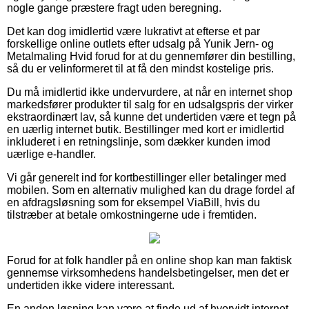
nogle gange præstere fragt uden beregning.
Det kan dog imidlertid være lukrativt at efterse et par
forskellige online outlets efter udsalg på Yunik Jern- og
Metalmaling Hvid forud for at du gennemfører din bestilling,
så du er velinformeret til at få den mindst kostelige pris.
Du må imidlertid ikke undervurdere, at når en internet shop
markedsfører produkter til salg for en udsalgspris der virker
ekstraordinært lav, så kunne det undertiden være et tegn på
en uærlig internet butik. Bestillinger med kort er imidlertid
inkluderet i en retningslinje, som dækker kunden imod
uærlige e-handler.
Vi går generelt ind for kortbestillinger eller betalinger med
mobilen. Som en alternativ mulighed kan du drage fordel af
en afdragsløsning som for eksempel ViaBill, hvis du
tilstræber at betale omkostningerne ude i fremtiden.
Forud for at folk handler på en online shop kan man faktisk
gennemse virksomhedens handelsbetingelser, men det er
undertiden ikke videre interessant.
En anden løsning kan være at finde ud af hvorvidt internet