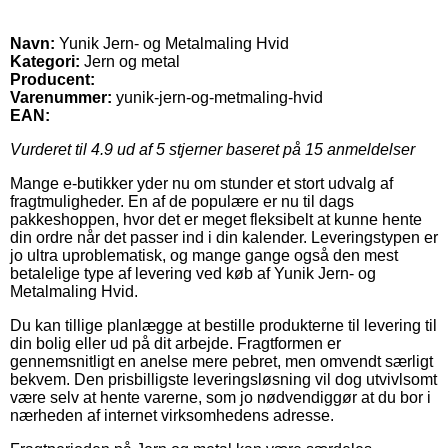
Navn:
Yunik Jern- og Metalmaling Hvid
Kategori:
Jern og metal
Producent:
Varenummer:
yunik-jern-og-metmaling-hvid
EAN:
Vurderet til
4.9
ud af 5 stjerner baseret på
15
anmeldelser
Mange e-butikker yder nu om stunder et stort udvalg af
fragtmuligheder. En af de populære er nu til dags
pakkeshoppen, hvor det er meget fleksibelt at kunne hente
din ordre når det passer ind i din kalender. Leveringstypen er
jo ultra uproblematisk, og mange gange også den mest
betalelige type af levering ved køb af Yunik Jern- og
Metalmaling Hvid.
Du kan tillige planlægge at bestille produkterne til levering til
din bolig eller ud på dit arbejde. Fragtformen er
gennemsnitligt en anelse mere pebret, men omvendt særligt
bekvem. Den prisbilligste leveringsløsning vil dog utvivlsomt
være selv at hente varerne, som jo nødvendiggør at du bor i
nærheden af internet virksomhedens adresse.