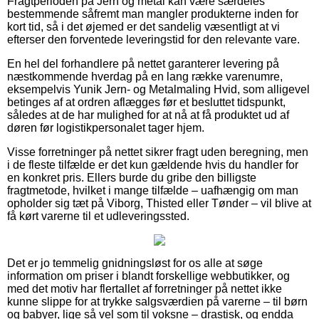
Fragtperioden på Jern og metal kan være særdeles
bestemmende såfremt man mangler produkterne inden for
kort tid, så i det øjemed er det sandelig væsentligt at vi
efterser den forventede leveringstid for den relevante vare.
En hel del forhandlere på nettet garanterer levering på
næstkommende hverdag på en lang række varenumre,
eksempelvis Yunik Jern- og Metalmaling Hvid, som alligevel
betinges af at ordren aflægges før et besluttet tidspunkt,
således at de har mulighed for at nå at få produktet ud af
døren før logistikpersonalet tager hjem.
Visse forretninger på nettet sikrer fragt uden beregning, men
i de fleste tilfælde er det kun gældende hvis du handler for
en konkret pris. Ellers burde du gribe den billigste
fragtmetode, hvilket i mange tilfælde – uafhængig om man
opholder sig tæt på Viborg, Thisted eller Tønder – vil blive at
få kørt varerne til et udleveringssted.
Det er jo temmelig gnidningsløst for os alle at søge
information om priser i blandt forskellige webbutikker, og
med det motiv har flertallet af forretninger på nettet ikke
kunne slippe for at trykke salgsværdien på varerne – til børn
og babyer, lige så vel som til voksne – drastisk, og endda