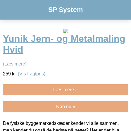
SP System
Yunik Jern- og Metalmaling
Hvid
(Læs mere)
259
kr.
(Vis fragtpris)
Læs mere »
Køb nu »
De fysiske byggemarkedskæder kender vi alle sammen,
men kender du også de bedste på nettet? Her er der bl.a.