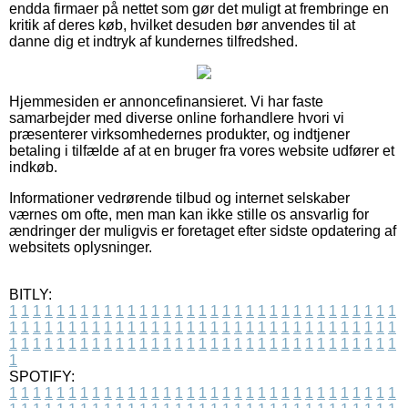
endda firmaer på nettet som gør det muligt at frembringe en
kritik af deres køb, hvilket desuden bør anvendes til at
danne dig et indtryk af kundernes tilfredshed.
Hjemmesiden er annoncefinansieret. Vi har faste
samarbejder med diverse online forhandlere hvori vi
præsenterer virksomhedernes produkter, og indtjener
betaling i tilfælde af at en bruger fra vores website udfører et
indkøb.
Informationer vedrørende tilbud og internet selskaber
værnes om ofte, men man kan ikke stille os ansvarlig for
ændringer der muligvis er foretaget efter sidste opdatering af
websitets oplysninger.
BITLY:
1
1
1
1
1
1
1
1
1
1
1
1
1
1
1
1
1
1
1
1
1
1
1
1
1
1
1
1
1
1
1
1
1
1
1
1
1
1
1
1
1
1
1
1
1
1
1
1
1
1
1
1
1
1
1
1
1
1
1
1
1
1
1
1
1
1
1
1
1
1
1
1
1
1
1
1
1
1
1
1
1
1
1
1
1
1
1
1
1
1
1
1
1
1
1
1
1
1
1
1
SPOTIFY:
1
1
1
1
1
1
1
1
1
1
1
1
1
1
1
1
1
1
1
1
1
1
1
1
1
1
1
1
1
1
1
1
1