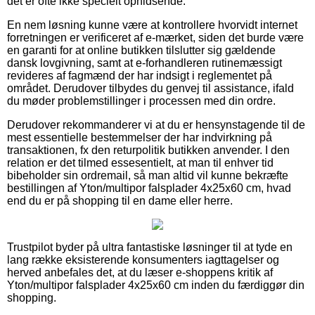
det er ofte ikke specielt ophidsende.
En nem løsning kunne være at kontrollere hvorvidt internet
forretningen er verificeret af e-mærket, siden det burde være
en garanti for at online butikken tilslutter sig gældende
dansk lovgivning, samt at e-forhandleren rutinemæssigt
revideres af fagmænd der har indsigt i reglementet på
området. Derudover tilbydes du genvej til assistance, ifald
du møder problemstillinger i processen med din ordre.
Derudover rekommanderer vi at du er hensynstagende til de
mest essentielle bestemmelser der har indvirkning på
transaktionen, fx den returpolitik butikken anvender. I den
relation er det tilmed essesentielt, at man til enhver tid
bibeholder sin ordremail, så man altid vil kunne bekræfte
bestillingen af Yton/multipor falsplader 4x25x60 cm, hvad
end du er på shopping til en dame eller herre.
Trustpilot byder på ultra fantastiske løsninger til at tyde en
lang række eksisterende konsumenters iagttagelser og
herved anbefales det, at du læser e-shoppens kritik af
Yton/multipor falsplader 4x25x60 cm inden du færdiggør din
shopping.