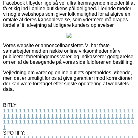
Facebook tilbyder lige så vel ultra fremragende metoder til at
få et kig ind i online butikkens pålidelighed. Herinde møder
vi nogle webshops som giver folk mulighed for at afgive en
omtale af deres købsoplevelse, som ydermere må drages
fordel af til afvejning af tidligere kunders oplevelser.
Vores website er annoncefinansieret. Vi har faste
samarbejder med en række online virksomheder når vi
publicerer forretningernes varer, og indkasserer godtgørelse
om en af de besøgende på vores side fuldfører en bestilling.
Vejledning om varer og online outlets opretholdes løbende,
men det er umuligt for os at give garantier imod korrektioner
der kan være foretaget efter sidste opdatering af websitets
data.
BITLY:
1
1
1
1
1
1
1
1
1
1
1
1
1
1
1
1
1
1
1
1
1
1
1
1
1
1
1
1
1
1
1
1
1
1
1
1
1
1
1
1
1
1
1
1
1
1
1
1
1
1
1
1
1
1
1
1
1
1
1
1
1
1
1
1
1
1
1
1
1
1
1
1
1
1
1
1
1
1
1
1
1
1
1
1
1
1
1
1
1
1
1
1
1
1
1
1
1
1
1
1
SPOTIFY: