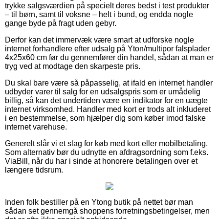
trykke salgsværdien på specielt deres bedst i test produkter
– til børn, samt til voksne – helt i bund, og endda nogle
gange byde på fragt uden gebyr.
Derfor kan det immervæk være smart at udforske nogle
internet forhandlere efter udsalg på Yton/multipor falsplader
4x25x60 cm før du gennemfører din handel, sådan at man er
tryg ved at modtage den skarpeste pris.
Du skal bare være så påpasselig, at ifald en internet handler
udbyder varer til salg for en udsalgspris som er umådelig
billig, så kan det undertiden være en indikator for en uægte
internet virksomhed. Handler med kort er trods alt inkluderet
i en bestemmelse, som hjælper dig som køber imod falske
internet varehuse.
Generelt slår vi et slag for køb med kort eller mobilbetaling.
Som alternativ bør du udnytte en afdragsordning som f.eks.
ViaBill, når du har i sinde at honorere betalingen over et
længere tidsrum.
Inden folk bestiller på en Ytong butik på nettet bør man
sådan set gennemgå shoppens forretningsbetingelser, men