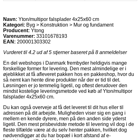
Navn:
Yton/multipor falsplader 4x25x60 cm
Kategori:
Byg > Konstruktion > Mur og fundament
Producent:
Ytong
Varenummer:
33101678193
EAN:
200001303302
Vurderet til
4.2
ud af 5 stjerner baseret på
8
anmeldelser
En del webshops i Danmark frembyder heldigvis mange
forskellige former for levering. Den mest almindelige er i
øjeblikket at få afleveret pakken hos en pakkeshop, hvor du
så nemt kan hente dine produkter når der er tid til det.
Løsningen er jo temmelig ligetil, og oftest derudover den
mindst kostelige leveringsmetode ved køb af Yton/multipor
falsplader 4x25x60 cm.
Du kan også overveje at få det leveret til dit hus eller til
adressen på dit arbejde. Muligheden viser sig en gang i
mellem en kende dyrere, men på den anden side yderst
ligetil. Den mest prisbevidste metode til levering vil dog i de
fleste tilfælde være at du selv henter pakken, hvilket dog
nødvendiggør at du har bopæl i kort afstand af e-