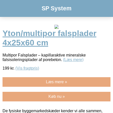
SP System
Yton/multipor falsplader
4x25x60 cm
Multipor Falsplader – kapillaraktive mineralske
falsisoleringsplader af porebeton.
(Læs mere)
199
kr.
(Vis fragtpris)
Læs mere »
Køb nu »
De fysiske byggemarkedskæder kender vi alle sammen,