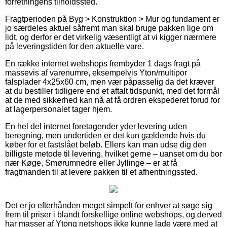
forretningens tilholdssted.
Fragtperioden på Byg > Konstruktion > Mur og fundament er
jo særdeles aktuel såfremt man skal bruge pakken lige om
lidt, og derfor er det virkelig væsentligt at vi kigger nærmere
på leveringstiden for den aktuelle vare.
En række internet webshops frembyder 1 dags fragt på
massevis af varenumre, eksempelvis Yton/multipor
falsplader 4x25x60 cm, men vær påpasselig da det kræver
at du bestiller tidligere end et aftalt tidspunkt, med det formål
at de med sikkerhed kan nå at få ordren ekspederet forud for
at lagerpersonalet tager hjem.
En hel del internet foretagender yder levering uden
beregning, men undertiden er det kun gældende hvis du
køber for et fastslået beløb. Ellers kan man udse dig den
billigste metode til levering, hvilket gerne – uanset om du bor
nær Køge, Smørumnedre eller Jyllinge – er at få
fragtmanden til at levere pakken til et afhentningssted.
Det er jo efterhånden meget simpelt for enhver at søge sig
frem til priser i blandt forskellige online webshops, og derved
har masser af Ytong netshops ikke kunne lade være med at