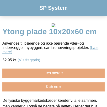
SP System
Ytong plade 10x20x60 cm
Anvendes til bærende og ikke bærende yder- og
indervægge i nybyggeri, samt renoveringsprojekter.
(Læs
mere)
32.95
kr.
(Vis fragtpris)
Læs mere »
Køb nu »
De fysiske byggemarkedskæder kender vi alle sammen,
men kender du også de bedste på nettet? Her er der bl.a.