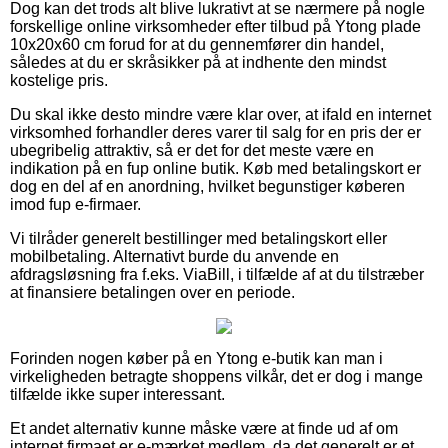
Dog kan det trods alt blive lukrativt at se nærmere på nogle
forskellige online virksomheder efter tilbud på Ytong plade
10x20x60 cm forud for at du gennemfører din handel,
således at du er skråsikker på at indhente den mindst
kostelige pris.
Du skal ikke desto mindre være klar over, at ifald en internet
virksomhed forhandler deres varer til salg for en pris der er
ubegribelig attraktiv, så er det for det meste være en
indikation på en fup online butik. Køb med betalingskort er
dog en del af en anordning, hvilket begunstiger køberen
imod fup e-firmaer.
Vi tilråder generelt bestillinger med betalingskort eller
mobilbetaling. Alternativt burde du anvende en
afdragsløsning fra f.eks. ViaBill, i tilfælde af at du tilstræber
at finansiere betalingen over en periode.
Forinden nogen køber på en Ytong e-butik kan man i
virkeligheden betragte shoppens vilkår, det er dog i mange
tilfælde ikke super interessant.
Et andet alternativ kunne måske være at finde ud af om
internet firmaet er e-mærket medlem, da det generelt er et