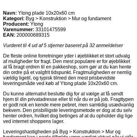
Navn:
Ytong plade 10x20x60 cm
Kategori:
Byg > Konstruktion > Mur og fundament
Producent:
Ytong
Varenummer:
33101475599
EAN:
200000689315
Vurderet til
4
ud af 5 stjerner baseret på
32
anmeldelser
De fleste online forretninger yder i øjeblikket et stort udvalg
af muligheder for fragt. Den mest populære er for øjeblikket
at få bragt ordren til en pakkeshop, som gør at du kan hente
din ordre på et valgfrit tidspunkt. Fragtmuligheden er nemlig
vældig ligetil, og typisk tilmed den mest prisbevidste
leveringsmåde ved køb af Ytong plade 10x20x60 cm.
Du kunne alternativt beslutte dig for at vælge at få sendt
hjem til din privatadresse eller til når du er på job. Fragttypen
er godt nok en kende mere pebret, men samtidig usædvanlig
bekvem. Den prisbilligste leveringsmetode er dog at du selv
henter ordren, hvilket dog betinges af at du opholder dig lige
ved internet shoppens lager.
Leveringshastigheden på Byg > Konstruktion > Mur og