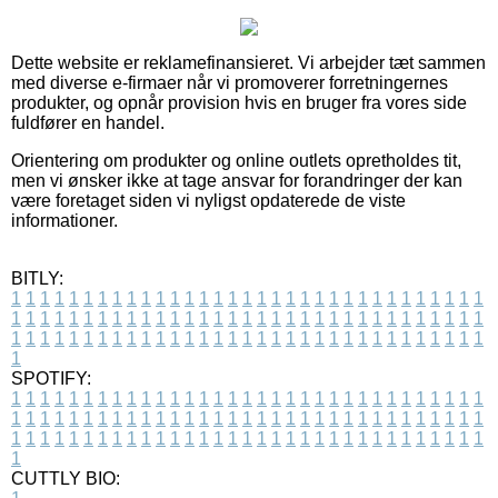
Dette website er reklamefinansieret. Vi arbejder tæt sammen
med diverse e-firmaer når vi promoverer forretningernes
produkter, og opnår provision hvis en bruger fra vores side
fuldfører en handel.
Orientering om produkter og online outlets opretholdes tit,
men vi ønsker ikke at tage ansvar for forandringer der kan
være foretaget siden vi nyligst opdaterede de viste
informationer.
BITLY:
1
1
1
1
1
1
1
1
1
1
1
1
1
1
1
1
1
1
1
1
1
1
1
1
1
1
1
1
1
1
1
1
1
1
1
1
1
1
1
1
1
1
1
1
1
1
1
1
1
1
1
1
1
1
1
1
1
1
1
1
1
1
1
1
1
1
1
1
1
1
1
1
1
1
1
1
1
1
1
1
1
1
1
1
1
1
1
1
1
1
1
1
1
1
1
1
1
1
1
1
SPOTIFY:
1
1
1
1
1
1
1
1
1
1
1
1
1
1
1
1
1
1
1
1
1
1
1
1
1
1
1
1
1
1
1
1
1
1
1
1
1
1
1
1
1
1
1
1
1
1
1
1
1
1
1
1
1
1
1
1
1
1
1
1
1
1
1
1
1
1
1
1
1
1
1
1
1
1
1
1
1
1
1
1
1
1
1
1
1
1
1
1
1
1
1
1
1
1
1
1
1
1
1
1
CUTTLY BIO: