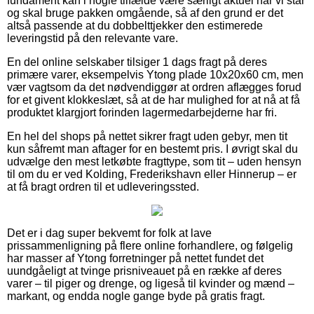
fundament kan i nogle tilfælde være særligt aktuel når vi står
og skal bruge pakken omgående, så af den grund er det
altså passende at du dobbelttjekker den estimerede
leveringstid på den relevante vare.
En del online selskaber tilsiger 1 dags fragt på deres
primære varer, eksempelvis Ytong plade 10x20x60 cm, men
vær vagtsom da det nødvendiggør at ordren aflægges forud
for et givent klokkeslæt, så at de har mulighed for at nå at få
produktet klargjort forinden lagermedarbejderne har fri.
En hel del shops på nettet sikrer fragt uden gebyr, men tit
kun såfremt man aftager for en bestemt pris. I øvrigt skal du
udvælge den mest letkøbte fragttype, som tit – uden hensyn
til om du er ved Kolding, Frederikshavn eller Hinnerup – er
at få bragt ordren til et udleveringssted.
Det er i dag super bekvemt for folk at lave
prissammenligning på flere online forhandlere, og følgelig
har masser af Ytong forretninger på nettet fundet det
uundgåeligt at tvinge prisniveauet på en række af deres
varer – til piger og drenge, og ligeså til kvinder og mænd –
markant, og endda nogle gange byde på gratis fragt.