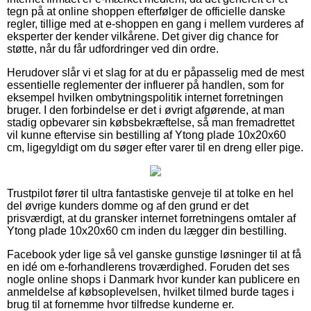
tegn på at online shoppen efterfølger de officielle danske
regler, tillige med at e-shoppen en gang i mellem vurderes af
eksperter der kender vilkårene. Det giver dig chance for
støtte, når du får udfordringer ved din ordre.
Herudover slår vi et slag for at du er påpasselig med de mest
essentielle reglementer der influerer på handlen, som for
eksempel hvilken ombytningspolitik internet forretningen
bruger. I den forbindelse er det i øvrigt afgørende, at man
stadig opbevarer sin købsbekræftelse, så man fremadrettet
vil kunne eftervise sin bestilling af Ytong plade 10x20x60
cm, ligegyldigt om du søger efter varer til en dreng eller pige.
Trustpilot fører til ultra fantastiske genveje til at tolke en hel
del øvrige kunders domme og af den grund er det
prisværdigt, at du gransker internet forretningens omtaler af
Ytong plade 10x20x60 cm inden du lægger din bestilling.
Facebook yder lige så vel ganske gunstige løsninger til at få
en idé om e-forhandlerens troværdighed. Foruden det ses
nogle online shops i Danmark hvor kunder kan publicere en
anmeldelse af købsoplevelsen, hvilket tilmed burde tages i
brug til at fornemme hvor tilfredse kunderne er.