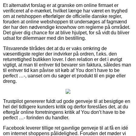
Et alternativt forslag er at granske om online firmaet er
verificeret af e-mærket, hvilket længe har været en tryghed
om at netshoppen efterfølger de officielle danske regler,
foruden at online webshoppen tit undersøges af fagmænd
der har den nødvendige knowhow om reglerne på området.
Det giver dig chance for at blive hjulpet, for så vidt du bliver
udsat for dilemmaer med din bestilling.
Tilsvarende tilrådes det at du er vaks omkring de
væsentligste regler der indvirker på ordren, f.eks. den
returrettighed butikken lover. I den relation er det i øvrigt
vigtigt, at man til enhver tid bevarer sin faktura, således man
til enhver tid kan påvise sit køb af You don’t have to be
perfect …-, uanset om du søger et produkt til en pige eller
dreng.
Trustpilot genererer fuldt ud gode genveje til at besigtige en
hel del tidligere kunders kritik og derfor foreslåes det, at du
eftergår online forretningens kritik af You don’t have to be
perfect …- forinden du handler.
Facebook leverer tillige ret gavnlige genveje til at få en idé
om internet shoppens pålidelighed. Foruden det møder vi