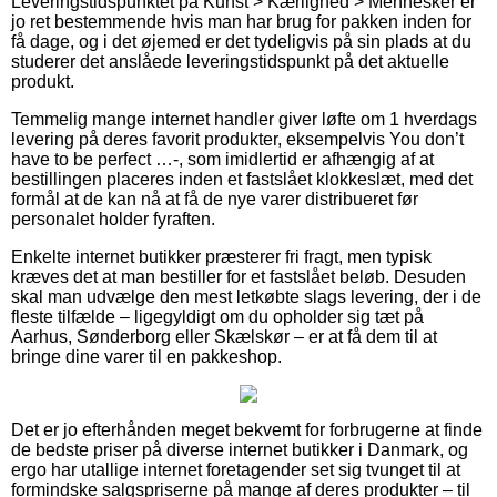
Leveringstidspunktet på Kunst > Kærlighed > Mennesker er
jo ret bestemmende hvis man har brug for pakken inden for
få dage, og i det øjemed er det tydeligvis på sin plads at du
studerer det anslåede leveringstidspunkt på det aktuelle
produkt.
Temmelig mange internet handler giver løfte om 1 hverdags
levering på deres favorit produkter, eksempelvis You don’t
have to be perfect …-, som imidlertid er afhængig af at
bestillingen placeres inden et fastslået klokkeslæt, med det
formål at de kan nå at få de nye varer distribueret før
personalet holder fyraften.
Enkelte internet butikker præsterer fri fragt, men typisk
kræves det at man bestiller for et fastslået beløb. Desuden
skal man udvælge den mest letkøbte slags levering, der i de
fleste tilfælde – ligegyldigt om du opholder sig tæt på
Aarhus, Sønderborg eller Skælskør – er at få dem til at
bringe dine varer til en pakkeshop.
Det er jo efterhånden meget bekvemt for forbrugerne at finde
de bedste priser på diverse internet butikker i Danmark, og
ergo har utallige internet foretagender set sig tvunget til at
formindske salgspriserne på mange af deres produkter – til