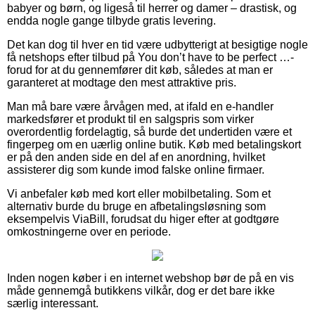
babyer og børn, og ligeså til herrer og damer – drastisk, og
endda nogle gange tilbyde gratis levering.
Det kan dog til hver en tid være udbytterigt at besigtige nogle
få netshops efter tilbud på You don’t have to be perfect …-
forud for at du gennemfører dit køb, således at man er
garanteret at modtage den mest attraktive pris.
Man må bare være årvågen med, at ifald en e-handler
markedsfører et produkt til en salgspris som virker
overordentlig fordelagtig, så burde det undertiden være et
fingerpeg om en uærlig online butik. Køb med betalingskort
er på den anden side en del af en anordning, hvilket
assisterer dig som kunde imod falske online firmaer.
Vi anbefaler køb med kort eller mobilbetaling. Som et
alternativ burde du bruge en afbetalingsløsning som
eksempelvis ViaBill, forudsat du higer efter at godtgøre
omkostningerne over en periode.
Inden nogen køber i en internet webshop bør de på en vis
måde gennemgå butikkens vilkår, dog er det bare ikke
særlig interessant.