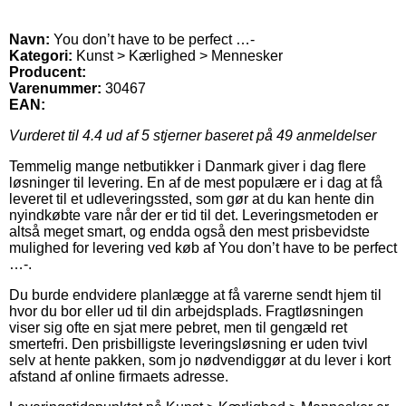
Navn:
You don’t have to be perfect …-
Kategori:
Kunst > Kærlighed > Mennesker
Producent:
Varenummer:
30467
EAN:
Vurderet til
4.4
ud af 5 stjerner baseret på
49
anmeldelser
Temmelig mange netbutikker i Danmark giver i dag flere
løsninger til levering. En af de mest populære er i dag at få
leveret til et udleveringssted, som gør at du kan hente din
nyindkøbte vare når der er tid til det. Leveringsmetoden er
altså meget smart, og endda også den mest prisbevidste
mulighed for levering ved køb af You don’t have to be perfect
…-.
Du burde endvidere planlægge at få varerne sendt hjem til
hvor du bor eller ud til din arbejdsplads. Fragtløsningen
viser sig ofte en sjat mere pebret, men til gengæld ret
smertefri. Den prisbilligste leveringsløsning er uden tvivl
selv at hente pakken, som jo nødvendiggør at du lever i kort
afstand af online firmaets adresse.