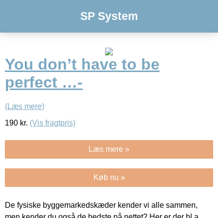
SP System
You don’t have to be
perfect …-
(Læs mere)
190
kr.
(Vis fragtpris)
Læs mere »
Køb nu »
De fysiske byggemarkedskæder kender vi alle sammen,
men kender du også de bedste på nettet? Her er der bl.a.