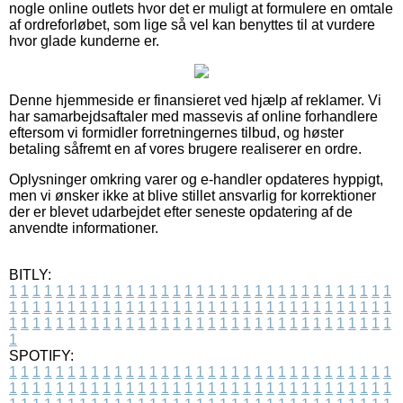
nogle online outlets hvor det er muligt at formulere en omtale
af ordreforløbet, som lige så vel kan benyttes til at vurdere
hvor glade kunderne er.
Denne hjemmeside er finansieret ved hjælp af reklamer. Vi
har samarbejdsaftaler med massevis af online forhandlere
eftersom vi formidler forretningernes tilbud, og høster
betaling såfremt en af vores brugere realiserer en ordre.
Oplysninger omkring varer og e-handler opdateres hyppigt,
men vi ønsker ikke at blive stillet ansvarlig for korrektioner
der er blevet udarbejdet efter seneste opdatering af de
anvendte informationer.
BITLY:
1
1
1
1
1
1
1
1
1
1
1
1
1
1
1
1
1
1
1
1
1
1
1
1
1
1
1
1
1
1
1
1
1
1
1
1
1
1
1
1
1
1
1
1
1
1
1
1
1
1
1
1
1
1
1
1
1
1
1
1
1
1
1
1
1
1
1
1
1
1
1
1
1
1
1
1
1
1
1
1
1
1
1
1
1
1
1
1
1
1
1
1
1
1
1
1
1
1
1
1
SPOTIFY:
1
1
1
1
1
1
1
1
1
1
1
1
1
1
1
1
1
1
1
1
1
1
1
1
1
1
1
1
1
1
1
1
1
1
1
1
1
1
1
1
1
1
1
1
1
1
1
1
1
1
1
1
1
1
1
1
1
1
1
1
1
1
1
1
1
1