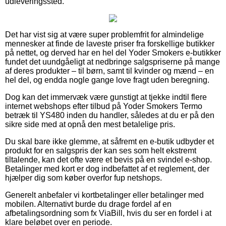
udleveringssted.
Det har vist sig at være super problemfrit for almindelige
mennesker at finde de laveste priser fra forskellige butikker
på nettet, og derved har en hel del Yoder Smokers e-butikker
fundet det uundgåeligt at nedbringe salgspriserne på mange
af deres produkter – til børn, samt til kvinder og mænd – en
hel del, og endda nogle gange love fragt uden beregning.
Dog kan det immervæk være gunstigt at tjekke indtil flere
internet webshops efter tilbud på Yoder Smokers Termo
betræk til YS480 inden du handler, således at du er på den
sikre side med at opnå den mest betalelige pris.
Du skal bare ikke glemme, at såfremt en e-butik udbyder et
produkt for en salgspris der kan ses som helt ekstremt
tiltalende, kan det ofte være et bevis på en svindel e-shop.
Betalinger med kort er dog indbefattet af et reglement, der
hjælper dig som køber overfor fup netshops.
Generelt anbefaler vi kortbetalinger eller betalinger med
mobilen. Alternativt burde du drage fordel af en
afbetalingsordning som fx ViaBill, hvis du ser en fordel i at
klare beløbet over en periode.