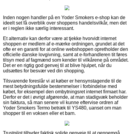
Inden nogen handler på en Yoder Smokers e-shop kan de
ideelt set få overblik over shoppens handelsvilkår, men det
er i reglen ikke særlig interessant.
Et alternativ kan derfor være at tjekke hvorvidt internet
shoppen er medlem af e-mærke ordningen, grundet at det
ofte er en garanti for at online webshoppen opretholder den
officielle danske lovgivning, samt at e-forhandleren tit føres
tilsyn med af fagmænd som kender til vilkårene på området.
Det er en rigtig god genvej til at blive hjulpet, når du
udsættes for besvær ved din shopping.
Tilsvarende foreslår vi at køber er hensynstagende til de
mest betydningsfulde bestemmelser i forbindelse med
købet, for eksempel den ombytningsret internet firmaet har.
Derfor er det i øvrigt afgørende, at man stadigvæk beholder
sin faktura, så man senere vil kunne eftervise ordren af
Yoder Smokers Termo betræk til YS480, uanset om man
shopper til en voksen eller et barn.
Trustpilot tilbyder faktisk solide genveje til at gennemgå