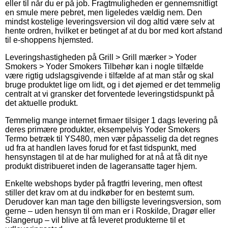
eller til når du er på job. Fragtmuligheden er gennemsnitligt
en smule mere pebret, men ligeledes vældig nem. Den
mindst kostelige leveringsversion vil dog altid være selv at
hente ordren, hvilket er betinget af at du bor med kort afstand
til e-shoppens hjemsted.
Leveringshastigheden på Grill > Grill mærker > Yoder
Smokers > Yoder Smokers Tilbehør kan i nogle tilfælde
være rigtig udslagsgivende i tilfælde af at man står og skal
bruge produktet lige om lidt, og i det øjemed er det temmelig
centralt at vi gransker det forventede leveringstidspunkt på
det aktuelle produkt.
Temmelig mange internet firmaer tilsiger 1 dags levering på
deres primære produkter, eksempelvis Yoder Smokers
Termo betræk til YS480, men vær påpasselig da det regnes
ud fra at handlen laves forud for et fast tidspunkt, med
hensynstagen til at de har mulighed for at nå at få dit nye
produkt distribueret inden de lageransatte tager hjem.
Enkelte webshops byder på fragtfri levering, men oftest
stiller det krav om at du indkøber for en bestemt sum.
Derudover kan man tage den billigste leveringsversion, som
gerne – uden hensyn til om man er i Roskilde, Dragør eller
Slangerup – vil blive at få leveret produkterne til et