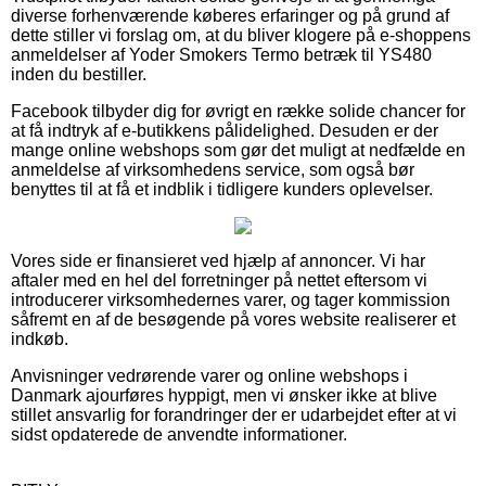
diverse forhenværende køberes erfaringer og på grund af
dette stiller vi forslag om, at du bliver klogere på e-shoppens
anmeldelser af Yoder Smokers Termo betræk til YS480
inden du bestiller.
Facebook tilbyder dig for øvrigt en række solide chancer for
at få indtryk af e-butikkens pålidelighed. Desuden er der
mange online webshops som gør det muligt at nedfælde en
anmeldelse af virksomhedens service, som også bør
benyttes til at få et indblik i tidligere kunders oplevelser.
Vores side er finansieret ved hjælp af annoncer. Vi har
aftaler med en hel del forretninger på nettet eftersom vi
introducerer virksomhedernes varer, og tager kommission
såfremt en af de besøgende på vores website realiserer et
indkøb.
Anvisninger vedrørende varer og online webshops i
Danmark ajourføres hyppigt, men vi ønsker ikke at blive
stillet ansvarlig for forandringer der er udarbejdet efter at vi
sidst opdaterede de anvendte informationer.