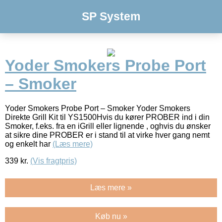
SP System
Yoder Smokers Probe Port
– Smoker
Yoder Smokers Probe Port – Smoker Yoder Smokers
Direkte Grill Kit til YS1500Hvis du kører PROBER ind i din
Smoker, f.eks. fra en iGrill eller lignende , oghvis du ønsker
at sikre dine PROBER er i stand til at virke hver gang nemt
og enkelt har
(Læs mere)
339
kr.
(Vis fragtpris)
Læs mere »
Køb nu »