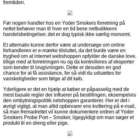
fremtiden.
Før nogen handler hos en Yoder Smokers forretning på
nettet behøver man til hver en tid bese netbutikkens
handelsbetingelser, det er dog typisk ikke særlig morsomt.
Et alternativ kunne derfor være at undersøge om online
forhandleren er e-mærke tilsluttet, da det burde være en
tryghed om at internet webshoppen opfylder de danske love,
tillige med at forretningen nu og da kontrolleres af eksperter
som kender til lovgivningen. Dette er desuden en god
chance for at få assistance, for så vidt du udsættes for
vanskeligheder som følge af dit køb.
Yderligere er det en hjælp at køber er påpasselig med de
mest basale regler der influerer på bestillingen, eksempelvis
den ombytningspolitik netshoppen garanterer. Her er det i
øvrigt vigtigt, at man altid opbevarer ens kvittering på e-mail,
så man fremadrettet vil kunne dokumentere ordren af Yoder
Smokers Probe Port – Smoker, ligegyldigt om man søger et
produkt til en dreng eller pige.