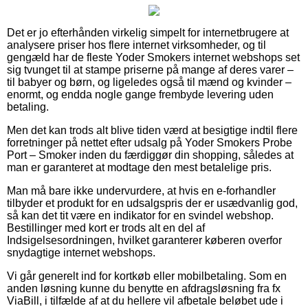
Det er jo efterhånden virkelig simpelt for internetbrugere at
analysere priser hos flere internet virksomheder, og til
gengæld har de fleste Yoder Smokers internet webshops set
sig tvunget til at stampe priserne på mange af deres varer –
til babyer og børn, og ligeledes også til mænd og kvinder –
enormt, og endda nogle gange frembyde levering uden
betaling.
Men det kan trods alt blive tiden værd at besigtige indtil flere
forretninger på nettet efter udsalg på Yoder Smokers Probe
Port – Smoker inden du færdiggør din shopping, således at
man er garanteret at modtage den mest betalelige pris.
Man må bare ikke undervurdere, at hvis en e-forhandler
tilbyder et produkt for en udsalgspris der er usædvanlig god,
så kan det tit være en indikator for en svindel webshop.
Bestillinger med kort er trods alt en del af
Indsigelsesordningen, hvilket garanterer køberen overfor
snydagtige internet webshops.
Vi går generelt ind for kortkøb eller mobilbetaling. Som en
anden løsning kunne du benytte en afdragsløsning fra fx
ViaBill, i tilfælde af at du hellere vil afbetale beløbet ude i