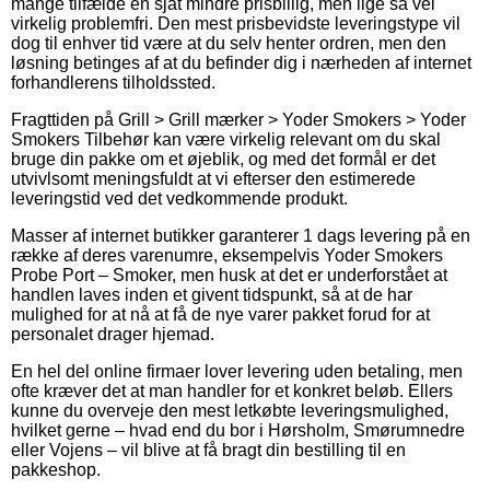
mange tilfælde en sjat mindre prisbillig, men lige så vel
virkelig problemfri. Den mest prisbevidste leveringstype vil
dog til enhver tid være at du selv henter ordren, men den
løsning betinges af at du befinder dig i nærheden af internet
forhandlerens tilholdssted.
Fragttiden på Grill > Grill mærker > Yoder Smokers > Yoder
Smokers Tilbehør kan være virkelig relevant om du skal
bruge din pakke om et øjeblik, og med det formål er det
utvivlsomt meningsfuldt at vi efterser den estimerede
leveringstid ved det vedkommende produkt.
Masser af internet butikker garanterer 1 dags levering på en
række af deres varenumre, eksempelvis Yoder Smokers
Probe Port – Smoker, men husk at det er underforstået at
handlen laves inden et givent tidspunkt, så at de har
mulighed for at nå at få de nye varer pakket forud for at
personalet drager hjemad.
En hel del online firmaer lover levering uden betaling, men
ofte kræver det at man handler for et konkret beløb. Ellers
kunne du overveje den mest letkøbte leveringsmulighed,
hvilket gerne – hvad end du bor i Hørsholm, Smørumnedre
eller Vojens – vil blive at få bragt din bestilling til en
pakkeshop.