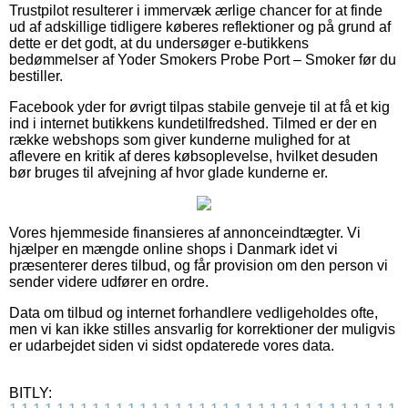
Trustpilot resulterer i immervæk ærlige chancer for at finde
ud af adskillige tidligere køberes reflektioner og på grund af
dette er det godt, at du undersøger e-butikkens
bedømmelser af Yoder Smokers Probe Port – Smoker før du
bestiller.
Facebook yder for øvrigt tilpas stabile genveje til at få et kig
ind i internet butikkens kundetilfredshed. Tilmed er der en
række webshops som giver kunderne mulighed for at
aflevere en kritik af deres købsoplevelse, hvilket desuden
bør bruges til afvejning af hvor glade kunderne er.
Vores hjemmeside finansieres af annonceindtægter. Vi
hjælper en mængde online shops i Danmark idet vi
præsenterer deres tilbud, og får provision om den person vi
sender videre udfører en ordre.
Data om tilbud og internet forhandlere vedligeholdes ofte,
men vi kan ikke stilles ansvarlig for korrektioner der muligvis
er udarbejdet siden vi sidst opdaterede vores data.
BITLY: