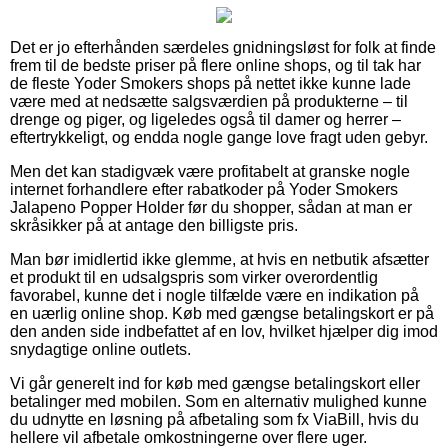
Det er jo efterhånden særdeles gnidningsløst for folk at finde
frem til de bedste priser på flere online shops, og til tak har
de fleste Yoder Smokers shops på nettet ikke kunne lade
være med at nedsætte salgsværdien på produkterne – til
drenge og piger, og ligeledes også til damer og herrer –
eftertrykkeligt, og endda nogle gange love fragt uden gebyr.
Men det kan stadigvæk være profitabelt at granske nogle
internet forhandlere efter rabatkoder på Yoder Smokers
Jalapeno Popper Holder før du shopper, sådan at man er
skråsikker på at antage den billigste pris.
Man bør imidlertid ikke glemme, at hvis en netbutik afsætter
et produkt til en udsalgspris som virker overordentlig
favorabel, kunne det i nogle tilfælde være en indikation på
en uærlig online shop. Køb med gængse betalingskort er på
den anden side indbefattet af en lov, hvilket hjælper dig imod
snydagtige online outlets.
Vi går generelt ind for køb med gængse betalingskort eller
betalinger med mobilen. Som en alternativ mulighed kunne
du udnytte en løsning på afbetaling som fx ViaBill, hvis du
hellere vil afbetale omkostningerne over flere uger.