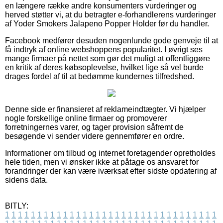
en længere række andre konsumenters vurderinger og
herved støtter vi, at du betragter e-forhandlerens vurderinger
af Yoder Smokers Jalapeno Popper Holder før du handler.
Facebook medfører desuden nogenlunde gode genveje til at
få indtryk af online webshoppens popularitet. I øvrigt ses
mange firmaer på nettet som gør det muligt at offentliggøre
en kritik af deres købsoplevelse, hvilket lige så vel burde
drages fordel af til at bedømme kundernes tilfredshed.
Denne side er finansieret af reklameindtægter. Vi hjælper
nogle forskellige online firmaer og promoverer
forretningernes varer, og tager provision såfremt de
besøgende vi sender videre gennemfører en ordre.
Informationer om tilbud og internet foretagender opretholdes
hele tiden, men vi ønsker ikke at påtage os ansvaret for
forandringer der kan være iværksat efter sidste opdatering af
sidens data.
BITLY:
1
1
1
1
1
1
1
1
1
1
1
1
1
1
1
1
1
1
1
1
1
1
1
1
1
1
1
1
1
1
1
1
1