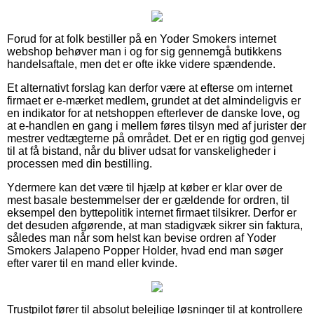
Forud for at folk bestiller på en Yoder Smokers internet
webshop behøver man i og for sig gennemgå butikkens
handelsaftale, men det er ofte ikke videre spændende.
Et alternativt forslag kan derfor være at efterse om internet
firmaet er e-mærket medlem, grundet at det almindeligvis er
en indikator for at netshoppen efterlever de danske love, og
at e-handlen en gang i mellem føres tilsyn med af jurister der
mestrer vedtægterne på området. Det er en rigtig god genvej
til at få bistand, når du bliver udsat for vanskeligheder i
processen med din bestilling.
Ydermere kan det være til hjælp at køber er klar over de
mest basale bestemmelser der er gældende for ordren, til
eksempel den byttepolitik internet firmaet tilsikrer. Derfor er
det desuden afgørende, at man stadigvæk sikrer sin faktura,
således man når som helst kan bevise ordren af Yoder
Smokers Jalapeno Popper Holder, hvad end man søger
efter varer til en mand eller kvinde.
Trustpilot fører til absolut belejlige løsninger til at kontrollere