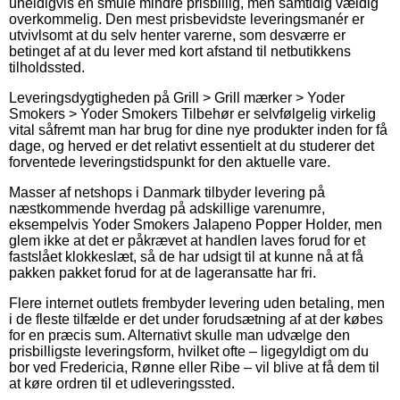
uheldigvis en smule mindre prisbillig, men samtidig vældig
overkommelig. Den mest prisbevidste leveringsmanér er
utvivlsomt at du selv henter varerne, som desværre er
betinget af at du lever med kort afstand til netbutikkens
tilholdssted.
Leveringsdygtigheden på Grill > Grill mærker > Yoder
Smokers > Yoder Smokers Tilbehør er selvfølgelig virkelig
vital såfremt man har brug for dine nye produkter inden for få
dage, og herved er det relativt essentielt at du studerer det
forventede leveringstidspunkt for den aktuelle vare.
Masser af netshops i Danmark tilbyder levering på
næstkommende hverdag på adskillige varenumre,
eksempelvis Yoder Smokers Jalapeno Popper Holder, men
glem ikke at det er påkrævet at handlen laves forud for et
fastslået klokkeslæt, så de har udsigt til at kunne nå at få
pakken pakket forud for at de lageransatte har fri.
Flere internet outlets frembyder levering uden betaling, men
i de fleste tilfælde er det under forudsætning af at der købes
for en præcis sum. Alternativt skulle man udvælge den
prisbilligste leveringsform, hvilket ofte – ligegyldigt om du
bor ved Fredericia, Rønne eller Ribe – vil blive at få dem til
at køre ordren til et udleveringssted.