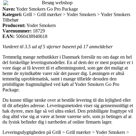
Besøg webshop
Navn:
Yoder Smokers Go Pro Package
Kategori:
Grill > Grill mærker > Yoder Smokers > Yoder Smokers
Tilbehør
Producent:
Yoder Smokers
Varenummer:
18729
EAN:
5060438940618
Vurderet til
3.5
ud af 5 stjerner baseret på
17
anmeldelser
Temmelig mange netbutikker i Danmark foreslår nu om dage en hel
del forskellige leveringsmodeller. En af dem der er mest populær er i
vore dage at få leveret til et afhentningssted, som gør det muligt at
hente de nyindkøbte varer når det passer dig. Løsningen er altså
temmelig uproblematisk, samt i mange tilfælde desuden den
prisbilligste fragtmulighed ved køb af Yoder Smokers Go Pro
Package.
Du kunne tillige tænke over at bestille levering til din lejlighed eller
til dit arbejdes adresse. Leveringsmetoden viser sig gennemsnitligt et
hak dyrere, men lige så vel ultra enkel. Den prisbilligste fragttype vil
dog altid vise sig at være at hente varerne selv, som jo betinges af at
du fysisk befinder dig i nærheden af online firmaets lager.
Leveringsdygtigheden på Grill > Grill mærker > Yoder Smokers >