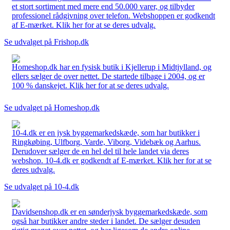
et stort sortiment med mere end 50.000 varer, og tilbyder
professionel rådgivning over telefon. Webshoppen er godkendt
af E-mærket. Klik her for at se deres udvalg.
Se udvalget på Frishop.dk
Homeshop.dk har en fysisk butik i Kjellerup i Midtjylland, og
ellers sælger de over nettet. De startede tilbage i 2004, og er
100 % danskejet. Klik her for at se deres udvalg.
Se udvalget på Homeshop.dk
10-4.dk er en jysk byggemarkedskæde, som har butikker i
Ringkøbing, Ulfborg, Varde, Viborg, Videbæk og Aarhus.
Derudover sælger de en hel del til hele landet via deres
webshop. 10-4.dk er godkendt af E-mærket. Klik her for at se
deres udvalg.
Se udvalget på 10-4.dk
Davidsenshop.dk er en sønderjysk byggemarkedskæde, som
også har butikker andre steder i landet. De sælger desuden