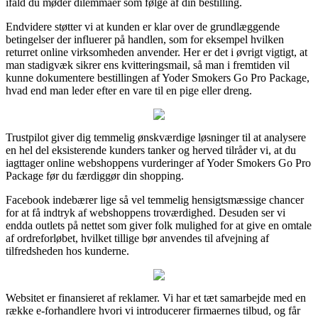
ifald du møder dilemmaer som følge af din bestilling.
Endvidere støtter vi at kunden er klar over de grundlæggende
betingelser der influerer på handlen, som for eksempel hvilken
returret online virksomheden anvender. Her er det i øvrigt vigtigt, at
man stadigvæk sikrer ens kvitteringsmail, så man i fremtiden vil
kunne dokumentere bestillingen af Yoder Smokers Go Pro Package,
hvad end man leder efter en vare til en pige eller dreng.
Trustpilot giver dig temmelig ønskværdige løsninger til at analysere
en hel del eksisterende kunders tanker og herved tilråder vi, at du
iagttager online webshoppens vurderinger af Yoder Smokers Go Pro
Package før du færdiggør din shopping.
Facebook indebærer lige så vel temmelig hensigtsmæssige chancer
for at få indtryk af webshoppens troværdighed. Desuden ser vi
endda outlets på nettet som giver folk mulighed for at give en omtale
af ordreforløbet, hvilket tillige bør anvendes til afvejning af
tilfredsheden hos kunderne.
Websitet er finansieret af reklamer. Vi har et tæt samarbejde med en
række e-forhandlere hvori vi introducerer firmaernes tilbud, og får