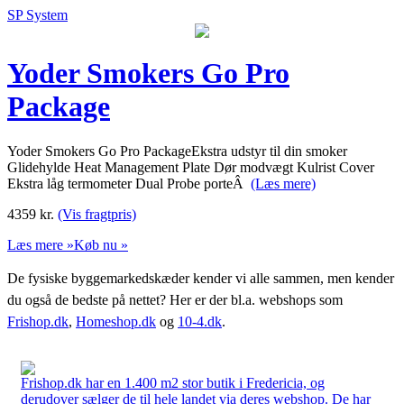
SP System
Yoder Smokers Go Pro
Package
Yoder Smokers Go Pro PackageEkstra udstyr til din smoker
Glidehylde Heat Management Plate Dør modvægt Kulrist Cover
Ekstra låg termometer Dual Probe porteÂ
(Læs mere)
4359
kr.
(Vis fragtpris)
Læs mere »
Køb nu »
De fysiske byggemarkedskæder kender vi alle sammen, men kender
du også de bedste på nettet? Her er der bl.a. webshops som
Frishop.dk
,
Homeshop.dk
og
10-4.dk
.
Frishop.dk har en 1.400 m2 stor butik i Fredericia, og
derudover sælger de til hele landet via deres webshop. De har