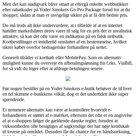
Men det kan stadigvæk blive smart at eftergå enkelte webbutikker
efter rabatkoder på Yoder Smokers Go Pro Package forud for at du
shopper, sådan at man er usvigeligt sikker på at få den bedste pris.
Du må trods alt ikke undervurdere, at i tilfælde af at en internet
handler markedsfører deres varer til salg for en pris der er urealistisk
attraktiv, så kan det ofte være en indikation på en falsk netbutik.
Kortbestillinger er imidlertid omsluttet af en bestemmelse, hvilket
sikrer køber overfor bedrageriske forhandlere på nettet.
Generelt tilråder vi kortkøb eller MobilePay. Som en alternativ
mulighed kunne du overveje en afbetalingsløsning fra f.eks. ViaBill,
for så vidt du higer efter at afdrage betalingen senere.
Før nogen bestiller på en Yoder Smokers e-butik behøver de til hver
en tid skimme e-butikkens vilkår, dog er det undertiden ikke super
spændende.
Et nemmere alternativ kan være at kontrollere hvorvidt e-
forhandleren er støttet af e-mærket, eftersom det ofte er en angivelse
af at e-shoppen følger de gældende danske regler, foruden at
virksomheden ofte besigtiges af sagkyndige der har nøje kendskab
til lovene på området. Desuden får du chance for en håndsrækning,