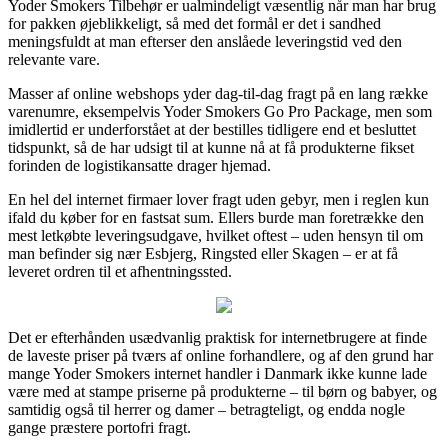
Yoder Smokers Tilbehør er ualmindeligt væsentlig når man har brug
for pakken øjeblikkeligt, så med det formål er det i sandhed
meningsfuldt at man efterser den anslåede leveringstid ved den
relevante vare.
Masser af online webshops yder dag-til-dag fragt på en lang række
varenumre, eksempelvis Yoder Smokers Go Pro Package, men som
imidlertid er underforstået at der bestilles tidligere end et besluttet
tidspunkt, så de har udsigt til at kunne nå at få produkterne fikset
forinden de logistikansatte drager hjemad.
En hel del internet firmaer lover fragt uden gebyr, men i reglen kun
ifald du køber for en fastsat sum. Ellers burde man foretrække den
mest letkøbte leveringsudgave, hvilket oftest – uden hensyn til om
man befinder sig nær Esbjerg, Ringsted eller Skagen – er at få
leveret ordren til et afhentningssted.
Det er efterhånden usædvanlig praktisk for internetbrugere at finde
de laveste priser på tværs af online forhandlere, og af den grund har
mange Yoder Smokers internet handler i Danmark ikke kunne lade
være med at stampe priserne på produkterne – til børn og babyer, og
samtidig også til herrer og damer – betragteligt, og endda nogle
gange præstere portofri fragt.