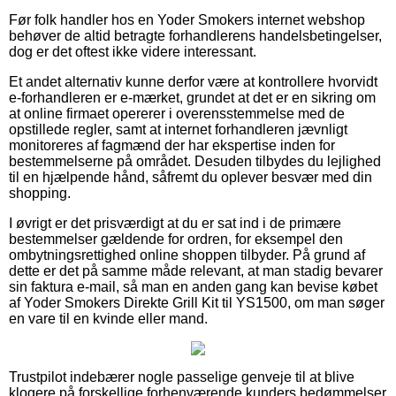
Før folk handler hos en Yoder Smokers internet webshop
behøver de altid betragte forhandlerens handelsbetingelser,
dog er det oftest ikke videre interessant.
Et andet alternativ kunne derfor være at kontrollere hvorvidt
e-forhandleren er e-mærket, grundet at det er en sikring om
at online firmaet opererer i overensstemmelse med de
opstillede regler, samt at internet forhandleren jævnligt
monitoreres af fagmænd der har ekspertise inden for
bestemmelserne på området. Desuden tilbydes du lejlighed
til en hjælpende hånd, såfremt du oplever besvær med din
shopping.
I øvrigt er det prisværdigt at du er sat ind i de primære
bestemmelser gældende for ordren, for eksempel den
ombytningsrettighed online shoppen tilbyder. På grund af
dette er det på samme måde relevant, at man stadig bevarer
sin faktura e-mail, så man en anden gang kan bevise købet
af Yoder Smokers Direkte Grill Kit til YS1500, om man søger
en vare til en kvinde eller mand.
Trustpilot indebærer nogle passelige genveje til at blive
klogere på forskellige forhenværende kunders bedømmelser