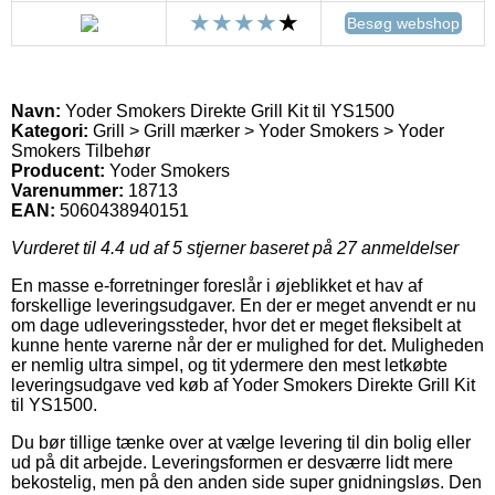
Besøg webshop
Navn:
Yoder Smokers Direkte Grill Kit til YS1500
Kategori:
Grill > Grill mærker > Yoder Smokers > Yoder
Smokers Tilbehør
Producent:
Yoder Smokers
Varenummer:
18713
EAN:
5060438940151
Vurderet til
4.4
ud af 5 stjerner baseret på
27
anmeldelser
En masse e-forretninger foreslår i øjeblikket et hav af
forskellige leveringsudgaver. En der er meget anvendt er nu
om dage udleveringssteder, hvor det er meget fleksibelt at
kunne hente varerne når der er mulighed for det. Muligheden
er nemlig ultra simpel, og tit ydermere den mest letkøbte
leveringsudgave ved køb af Yoder Smokers Direkte Grill Kit
til YS1500.
Du bør tillige tænke over at vælge levering til din bolig eller
ud på dit arbejde. Leveringsformen er desværre lidt mere
bekostelig, men på den anden side super gnidningsløs. Den