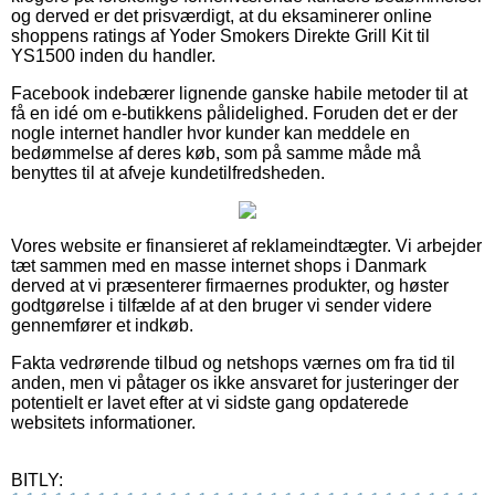
og derved er det prisværdigt, at du eksaminerer online
shoppens ratings af Yoder Smokers Direkte Grill Kit til
YS1500 inden du handler.
Facebook indebærer lignende ganske habile metoder til at
få en idé om e-butikkens pålidelighed. Foruden det er der
nogle internet handler hvor kunder kan meddele en
bedømmelse af deres køb, som på samme måde må
benyttes til at afveje kundetilfredsheden.
Vores website er finansieret af reklameindtægter. Vi arbejder
tæt sammen med en masse internet shops i Danmark
derved at vi præsenterer firmaernes produkter, og høster
godtgørelse i tilfælde af at den bruger vi sender videre
gennemfører et indkøb.
Fakta vedrørende tilbud og netshops værnes om fra tid til
anden, men vi påtager os ikke ansvaret for justeringer der
potentielt er lavet efter at vi sidste gang opdaterede
websitets informationer.
BITLY: