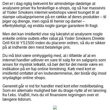
Det er i dag rigtig bekvemt for almindelige dødelige at
analysere priser fra forskellige e-shops, og så har massevis
af Yoder Smokers internet webshops været tvunget til at
stampe udsalgspriserne på en række af deres produkter – til
piger og drenge, men også til herrer og damer –
eftertrykkeligt, og endda nogle gange garantere fri fragt.
Men det kan imidlertid vise sig lukrativt at analysere nogle
enkelte online outlets efter rabat på Yoder Smokers Direkte
Grill Kit til YS1500 inden du placerer ordren, så du er sikker
på at indhente den mest betalelige pris.
Du må blot være omhyggelig med, at i tilfælde af at en
internet handler udlover en vare til salg for en salgspris som
anses for mystisk letkøbt, så bør det for det meste være en
indikation på en fup online forretning. Køb med kort er
imidlertid omfattet af en lovbestemmelse, der bistår dig imod
snydagtige online shops.
Generelt går vi ind for handler med kort eller mobilbetaling.
Som en alternativ mulighed bør du drage nytte af en løsning
fra f.eks. ViaBill, hvis du vil finansiere regningen over et
længere tidsrum.