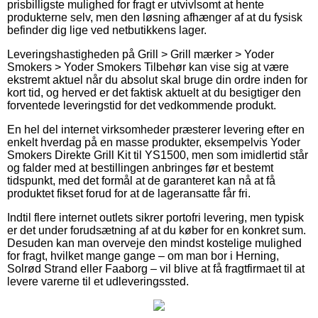
prisbilligste mulighed for fragt er utvivlsomt at hente
produkterne selv, men den løsning afhænger af at du fysisk
befinder dig lige ved netbutikkens lager.
Leveringshastigheden på Grill > Grill mærker > Yoder
Smokers > Yoder Smokers Tilbehør kan vise sig at være
ekstremt aktuel når du absolut skal bruge din ordre inden for
kort tid, og herved er det faktisk aktuelt at du besigtiger den
forventede leveringstid for det vedkommende produkt.
En hel del internet virksomheder præsterer levering efter en
enkelt hverdag på en masse produkter, eksempelvis Yoder
Smokers Direkte Grill Kit til YS1500, men som imidlertid står
og falder med at bestillingen anbringes før et bestemt
tidspunkt, med det formål at de garanteret kan nå at få
produktet fikset forud for at de lageransatte får fri.
Indtil flere internet outlets sikrer portofri levering, men typisk
er det under forudsætning af at du køber for en konkret sum.
Desuden kan man overveje den mindst kostelige mulighed
for fragt, hvilket mange gange – om man bor i Herning,
Solrød Strand eller Faaborg – vil blive at få fragtfirmaet til at
levere varerne til et udleveringssted.