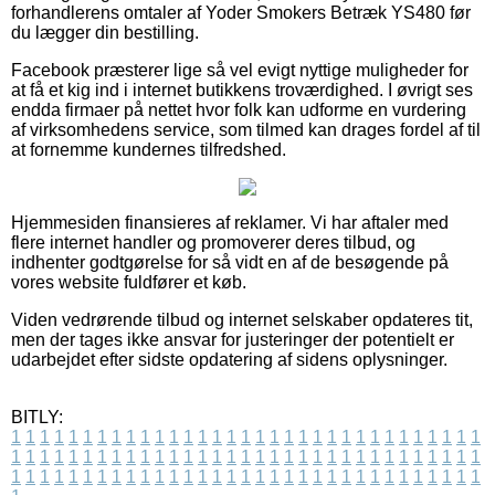
forhandlerens omtaler af Yoder Smokers Betræk YS480 før
du lægger din bestilling.
Facebook præsterer lige så vel evigt nyttige muligheder for
at få et kig ind i internet butikkens troværdighed. I øvrigt ses
endda firmaer på nettet hvor folk kan udforme en vurdering
af virksomhedens service, som tilmed kan drages fordel af til
at fornemme kundernes tilfredshed.
Hjemmesiden finansieres af reklamer. Vi har aftaler med
flere internet handler og promoverer deres tilbud, og
indhenter godtgørelse for så vidt en af de besøgende på
vores website fuldfører et køb.
Viden vedrørende tilbud og internet selskaber opdateres tit,
men der tages ikke ansvar for justeringer der potentielt er
udarbejdet efter sidste opdatering af sidens oplysninger.
BITLY:
1
1
1
1
1
1
1
1
1
1
1
1
1
1
1
1
1
1
1
1
1
1
1
1
1
1
1
1
1
1
1
1
1
1
1
1
1
1
1
1
1
1
1
1
1
1
1
1
1
1
1
1
1
1
1
1
1
1
1
1
1
1
1
1
1
1
1
1
1
1
1
1
1
1
1
1
1
1
1
1
1
1
1
1
1
1
1
1
1
1
1
1
1
1
1
1
1
1
1