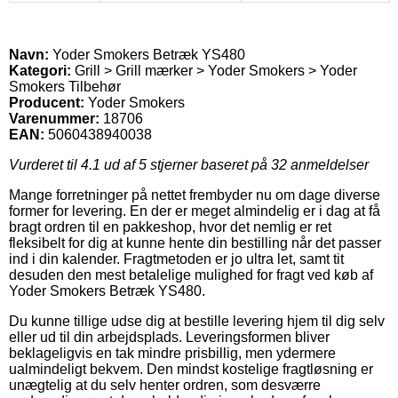
Navn:
Yoder Smokers Betræk YS480
Kategori:
Grill > Grill mærker > Yoder Smokers > Yoder
Smokers Tilbehør
Producent:
Yoder Smokers
Varenummer:
18706
EAN:
5060438940038
Vurderet til
4.1
ud af 5 stjerner baseret på
32
anmeldelser
Mange forretninger på nettet frembyder nu om dage diverse
former for levering. En der er meget almindelig er i dag at få
bragt ordren til en pakkeshop, hvor det nemlig er ret
fleksibelt for dig at kunne hente din bestilling når det passer
ind i din kalender. Fragtmetoden er jo ultra let, samt tit
desuden den mest betalelige mulighed for fragt ved køb af
Yoder Smokers Betræk YS480.
Du kunne tillige udse dig at bestille levering hjem til dig selv
eller ud til din arbejdsplads. Leveringsformen bliver
beklageligvis en tak mindre prisbillig, men ydermere
ualmindeligt bekvem. Den mindst kostelige fragtløsning er
unægtelig at du selv henter ordren, som desværre