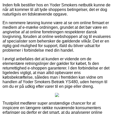
Inden folk bestiller hos en Yoder Smokers netbutik kunne de
når alt kommer til alt tyde shoppens betingelser, det er dog
naturligvis en tidskrævende opgave.
En nemmere løsning kunne være at se om online firmaet er
medlem af e-mærke ordningen, grundet at det bør være en
angivelse af at online forretningen respekterer dansk
lovgivning, foruden at online webshoppen af og til evalueres
af specialister som behersker de gældende vilkår. Det er en
rigtig god mulighed for support, ifald du bliver udsat for
problemer i forbindelse med din handel.
I øvrigt anbefales det at kunden er vidende om de
elementære retningslinjer der gælder for købet, fx den
returrettighed e-shoppen garanterer. I den forbindelse er det
ligeledes vigtigt, at man altid opbevarer ens
købsbekræftelse, således man i fremtiden kan vidne om
handlen af Yoder Smokers Betræk YS480, uden hensyn til
om du er på udkig efter varer til en pige eller dreng.
Trustpilot medfører super anstændige chancer for at
inspicere en længere række nuværende konsumenters
erfaringer og derfor er det smart, at du analyserer online