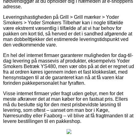
nødvendiggør at du opholder dig i nærheden af e-shoppens
adresse.
Leveringshastigheden på Grill > Grill mærker > Yoder
Smokers > Yoder Smokers Tilbehør kan i nogle tilfælde
være ekstremt væsentlig i tilfælde af at vi har behov for
pakken om kort tid, så herved er det i sandhed afgørende at
man dobbelttjekker det estimerede leveringstidspunkt ved
den vedkommende vare.
En hel del internet firmaer garanterer muligheden for dag-til-
dag levering på massevis af produkter, eksempelvis Yoder
Smokers Betræk YS480, men vær obs på at det er regnet ud
fra at ordren køres igennem inden et fast klokkeslæt, med
hensynstagen til at de garanteret kan nå at få varen klar
forinden pakkepersonalet har fyraften.
Visse internet firmaer yder fragt uden gebyr, men for det
meste afkræver det at man køber for en fastsat pris. Ellers
må du beslutte sig for den mest prisbevidste løsning til
levering, som oftest – uanset om man bor i Køge,
Nørresundby eller Faaborg – vil blive at få fragtmanden til at
levere bestillingen til en pakkeshop.