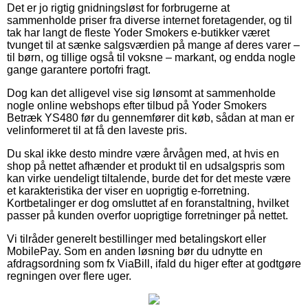
Det er jo rigtig gnidningsløst for forbrugerne at
sammenholde priser fra diverse internet foretagender, og til
tak har langt de fleste Yoder Smokers e-butikker været
tvunget til at sænke salgsværdien på mange af deres varer –
til børn, og tillige også til voksne – markant, og endda nogle
gange garantere portofri fragt.
Dog kan det alligevel vise sig lønsomt at sammenholde
nogle online webshops efter tilbud på Yoder Smokers
Betræk YS480 før du gennemfører dit køb, sådan at man er
velinformeret til at få den laveste pris.
Du skal ikke desto mindre være årvågen med, at hvis en
shop på nettet afhænder et produkt til en udsalgspris som
kan virke uendeligt tiltalende, burde det for det meste være
et karakteristika der viser en uoprigtig e-forretning.
Kortbetalinger er dog omsluttet af en foranstaltning, hvilket
passer på kunden overfor uoprigtige forretninger på nettet.
Vi tilråder generelt bestillinger med betalingskort eller
MobilePay. Som en anden løsning bør du udnytte en
afdragsordning som fx ViaBill, ifald du higer efter at godtgøre
regningen over flere uger.