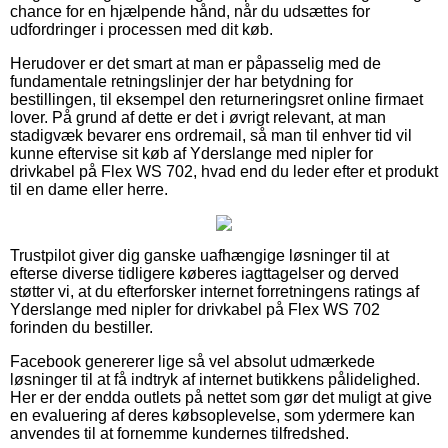
chance for en hjælpende hånd, når du udsættes for
udfordringer i processen med dit køb.
Herudover er det smart at man er påpasselig med de
fundamentale retningslinjer der har betydning for
bestillingen, til eksempel den returneringsret online firmaet
lover. På grund af dette er det i øvrigt relevant, at man
stadigvæk bevarer ens ordremail, så man til enhver tid vil
kunne eftervise sit køb af Yderslange med nipler for
drivkabel på Flex WS 702, hvad end du leder efter et produkt
til en dame eller herre.
Trustpilot giver dig ganske uafhængige løsninger til at
efterse diverse tidligere køberes iagttagelser og derved
støtter vi, at du efterforsker internet forretningens ratings af
Yderslange med nipler for drivkabel på Flex WS 702
forinden du bestiller.
Facebook genererer lige så vel absolut udmærkede
løsninger til at få indtryk af internet butikkens pålidelighed.
Her er der endda outlets på nettet som gør det muligt at give
en evaluering af deres købsoplevelse, som ydermere kan
anvendes til at fornemme kundernes tilfredshed.