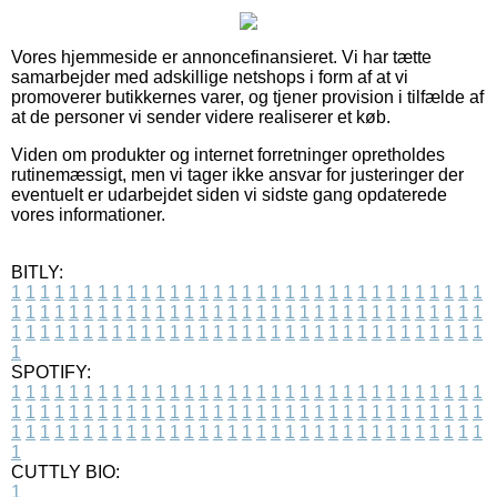
Vores hjemmeside er annoncefinansieret. Vi har tætte
samarbejder med adskillige netshops i form af at vi
promoverer butikkernes varer, og tjener provision i tilfælde af
at de personer vi sender videre realiserer et køb.
Viden om produkter og internet forretninger opretholdes
rutinemæssigt, men vi tager ikke ansvar for justeringer der
eventuelt er udarbejdet siden vi sidste gang opdaterede
vores informationer.
BITLY:
1
1
1
1
1
1
1
1
1
1
1
1
1
1
1
1
1
1
1
1
1
1
1
1
1
1
1
1
1
1
1
1
1
1
1
1
1
1
1
1
1
1
1
1
1
1
1
1
1
1
1
1
1
1
1
1
1
1
1
1
1
1
1
1
1
1
1
1
1
1
1
1
1
1
1
1
1
1
1
1
1
1
1
1
1
1
1
1
1
1
1
1
1
1
1
1
1
1
1
1
SPOTIFY:
1
1
1
1
1
1
1
1
1
1
1
1
1
1
1
1
1
1
1
1
1
1
1
1
1
1
1
1
1
1
1
1
1
1
1
1
1
1
1
1
1
1
1
1
1
1
1
1
1
1
1
1
1
1
1
1
1
1
1
1
1
1
1
1
1
1
1
1
1
1
1
1
1
1
1
1
1
1
1
1
1
1
1
1
1
1
1
1
1
1
1
1
1
1
1
1
1
1
1
1
CUTTLY BIO:
1