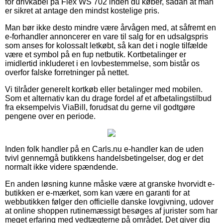
for drivkabel på Flex WS 702 inden du køber, sådan at man
er sikret at antage den mindst kostelige pris.
Man bør ikke desto mindre være årvågen med, at såfremt en
e-forhandler annoncerer en vare til salg for en udsalgspris
som anses for kolossalt letkøbt, så kan det i nogle tilfælde
være et symbol på en fup netbutik. Kortbetalinger er
imidlertid inkluderet i en lovbestemmelse, som bistår os
overfor falske forretninger på nettet.
Vi tilråder generelt kortkøb eller betalinger med mobilen.
Som et alternativ kan du drage fordel af et afbetalingstilbud
fra eksempelvis ViaBill, forudsat du gerne vil godtgøre
pengene over en periode.
Inden folk handler på en Carls.nu e-handler kan de uden
tvivl gennemgå butikkens handelsbetingelser, dog er det
normalt ikke videre spændende.
En anden løsning kunne måske være at granske hvorvidt e-
butikken er e-mærket, som kan være en garanti for at
webbutikken følger den officielle danske lovgivning, udover
at online shoppen rutinemæssigt besøges af jurister som har
meget erfaring med vedtægterne på området. Det giver dig