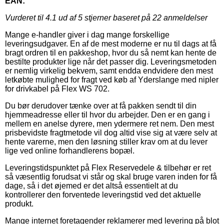
EAN:
Vurderet til
4.1
ud af 5 stjerner baseret på
22
anmeldelser
Mange e-handler giver i dag mange forskellige
leveringsudgaver. En af de mest moderne er nu til dags at få
bragt ordren til en pakkeshop, hvor du så nemt kan hente de
bestilte produkter lige når det passer dig. Leveringsmetoden
er nemlig virkelig bekvem, samt endda endvidere den mest
letkøbte mulighed for fragt ved køb af Yderslange med nipler
for drivkabel på Flex WS 702.
Du bør derudover tænke over at få pakken sendt til din
hjemmeadresse eller til hvor du arbejder. Den er en gang i
mellem en anelse dyrere, men ydermere ret nem. Den mest
prisbevidste fragtmetode vil dog altid vise sig at være selv at
hente varerne, men den løsning stiller krav om at du lever
lige ved online forhandlerens bopæl.
Leveringstidspunktet på Flex Reservedele & tilbehør er ret
så væsentlig forudsat vi står og skal bruge varen inden for få
dage, så i det øjemed er det altså essentielt at du
kontrollerer den forventede leveringstid ved det aktuelle
produkt.
Mange internet foretagender reklamerer med levering på blot