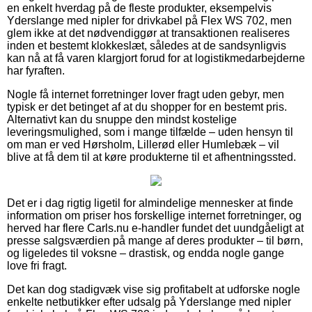
en enkelt hverdag på de fleste produkter, eksempelvis
Yderslange med nipler for drivkabel på Flex WS 702, men
glem ikke at det nødvendiggør at transaktionen realiseres
inden et bestemt klokkeslæt, således at de sandsynligvis
kan nå at få varen klargjort forud for at logistikmedarbejderne
har fyraften.
Nogle få internet forretninger lover fragt uden gebyr, men
typisk er det betinget af at du shopper for en bestemt pris.
Alternativt kan du snuppe den mindst kostelige
leveringsmulighed, som i mange tilfælde – uden hensyn til
om man er ved Hørsholm, Lillerød eller Humlebæk – vil
blive at få dem til at køre produkterne til et afhentningssted.
Det er i dag rigtig ligetil for almindelige mennesker at finde
information om priser hos forskellige internet forretninger, og
herved har flere Carls.nu e-handler fundet det uundgåeligt at
presse salgsværdien på mange af deres produkter – til børn,
og ligeledes til voksne – drastisk, og endda nogle gange
love fri fragt.
Det kan dog stadigvæk vise sig profitabelt at udforske nogle
enkelte netbutikker efter udsalg på Yderslange med nipler