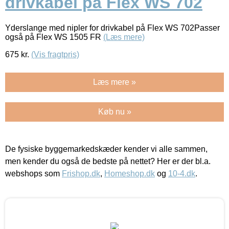
drivkabel på Flex WS 702
Yderslange med nipler for drivkabel på Flex WS 702Passer
også på Flex WS 1505 FR
(Læs mere)
675
kr.
(Vis fragtpris)
Læs mere »
Køb nu »
De fysiske byggemarkedskæder kender vi alle sammen,
men kender du også de bedste på nettet? Her er der bl.a.
webshops som
Frishop.dk
,
Homeshop.dk
og
10-4.dk
.