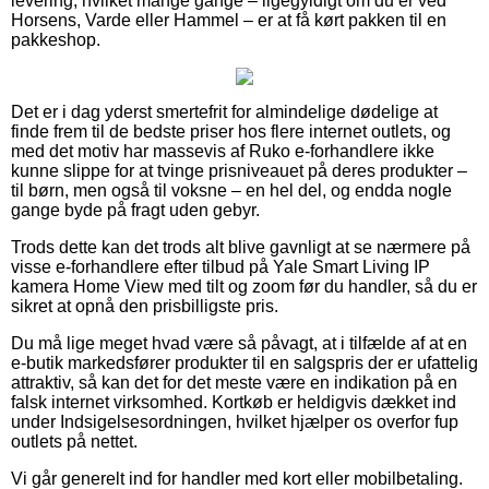
levering, hvilket mange gange – ligegyldigt om du er ved
Horsens, Varde eller Hammel – er at få kørt pakken til en
pakkeshop.
Det er i dag yderst smertefrit for almindelige dødelige at
finde frem til de bedste priser hos flere internet outlets, og
med det motiv har massevis af Ruko e-forhandlere ikke
kunne slippe for at tvinge prisniveauet på deres produkter –
til børn, men også til voksne – en hel del, og endda nogle
gange byde på fragt uden gebyr.
Trods dette kan det trods alt blive gavnligt at se nærmere på
visse e-forhandlere efter tilbud på Yale Smart Living IP
kamera Home View med tilt og zoom før du handler, så du er
sikret at opnå den prisbilligste pris.
Du må lige meget hvad være så påvagt, at i tilfælde af at en
e-butik markedsfører produkter til en salgspris der er ufattelig
attraktiv, så kan det for det meste være en indikation på en
falsk internet virksomhed. Kortkøb er heldigvis dækket ind
under Indsigelsesordningen, hvilket hjælper os overfor fup
outlets på nettet.
Vi går generelt ind for handler med kort eller mobilbetaling.