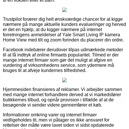
til en voksen eller et barn.
Trustpilot forærer dig helt ønskværdige chancer for at kigge
nærmere på mange aktuelle kunders evalueringer og herved
er det en hjælp, at du kigger nærmere på internet
forretningens anmeldelser af Yale Smart Living IP kamera
Home View med tilt og zoom forinden du placerer din ordre.
Facebook indebærer derudover tilpas udmærkede metoder
til at få indtryk af online firmaets popularitet. Tilmed er der
mange internet firmaer som gør det muligt at afgive en
vurdering af virksomhedens service, som ydermere må
bruges til at afveje kundernes tilfredshed.
Hjemmesiden finansieres af reklamer. Vi arbejder sammen
med mange internet forhandlere derved at vi markedsfører
butikkernes tilbud, og opnår provision i tilfælde af at de
besøgende vi sender videre gennemfører et køb.
Informationer omkring varer og internet firmaer
vedligeholdes tit, men vi påtager os ikke ansvaret for
rettelser der måtte være lavet siden vi sidst opdaterede