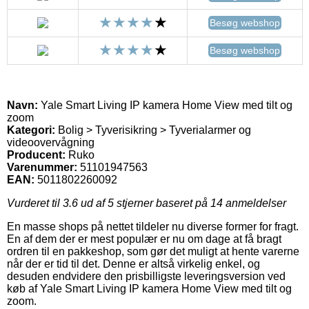
Besøg webshop
Besøg webshop
Navn:
Yale Smart Living IP kamera Home View med tilt og
zoom
Kategori:
Bolig > Tyverisikring > Tyverialarmer og
videoovervågning
Producent:
Ruko
Varenummer:
51101947563
EAN:
5011802260092
Vurderet til
3.6
ud af 5 stjerner baseret på
14
anmeldelser
En masse shops på nettet tildeler nu diverse former for fragt.
En af dem der er mest populær er nu om dage at få bragt
ordren til en pakkeshop, som gør det muligt at hente varerne
når der er tid til det. Denne er altså virkelig enkel, og
desuden endvidere den prisbilligste leveringsversion ved
køb af Yale Smart Living IP kamera Home View med tilt og
zoom.