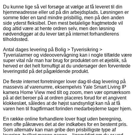
Du kunne lige så vel forsøge at vælge at få leveret til din
hjemmeadresse eller ud på din arbejdsplads. Løsningen er
somme tider en tand mindre prisbillig, men på den anden
side yderst fleksibel. Den mest betalelige fragtmetode vil
dog altid være at hente ordren selv, men den løsning
nødvendiggør at du lever tæt på internet forhandlerens
tilholdssted.
Antal dages levering på Bolig > Tyverisikring >
Tyverialarmer og videoovervågning kan i nogle tilfælde være
super vital når man har brug for produktet om et øjeblik, så
herved er det helt fornuftigt at du undersøger den forventede
leveringstid på det pågældende produkt.
De fleste internet forretninger lover dag-til-dag levering på
massevis af varenumre, eksempelvis Yale Smart Living IP
kamera Home View med tilt og zoom, men vær opmærksom
på at det beroer på at ordren placeres forud for et angivent
klokkeslæt, således at de højst sandsynligt kan nå at få
varen hen til fragtfirmaet forinden medarbejderne tager hjem.
En række online forhandlere lover fragt uden beregning,
men ofte påkræves det at der indkøbes for en bestemt pris.
Som alternativ kan man gribe den prisbilligste type af