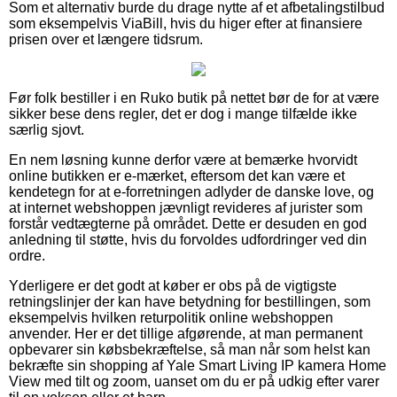
Som et alternativ burde du drage nytte af et afbetalingstilbud
som eksempelvis ViaBill, hvis du higer efter at finansiere
prisen over et længere tidsrum.
Før folk bestiller i en Ruko butik på nettet bør de for at være
sikker bese dens regler, det er dog i mange tilfælde ikke
særlig sjovt.
En nem løsning kunne derfor være at bemærke hvorvidt
online butikken er e-mærket, eftersom det kan være et
kendetegn for at e-forretningen adlyder de danske love, og
at internet webshoppen jævnligt revideres af jurister som
forstår vedtægterne på området. Dette er desuden en god
anledning til støtte, hvis du forvoldes udfordringer ved din
ordre.
Yderligere er det godt at køber er obs på de vigtigste
retningslinjer der kan have betydning for bestillingen, som
eksempelvis hvilken returpolitik online webshoppen
anvender. Her er det tillige afgørende, at man permanent
opbevarer sin købsbekræftelse, så man når som helst kan
bekræfte sin shopping af Yale Smart Living IP kamera Home
View med tilt og zoom, uanset om du er på udkig efter varer