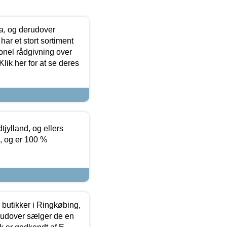
ia, og derudover
ar et stort sortiment
onel rådgivning over
ik her for at se deres
tjylland, og ellers
4, og er 100 %
butikker i Ringkøbing,
rudover sælger de en