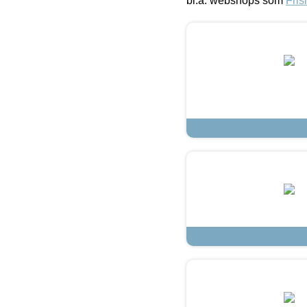
bl.a. webshops som
Fris