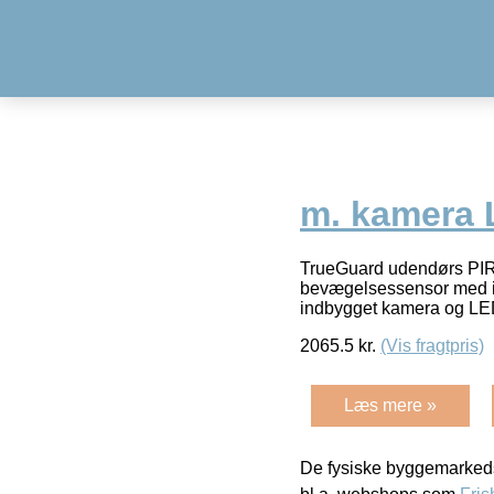
m. kamera
TrueGuard udendørs PI
bevægelsessensor med 
indbygget kamera og LE
2065.5
kr.
(Vis fragtpris)
Læs mere »
De fysiske byggemarkeds