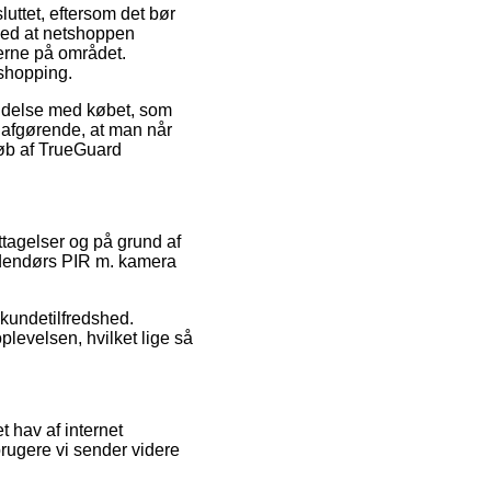
luttet, eftersom det bør
 med at netshoppen
erne på området.
 shopping.
bindelse med købet, som
s afgørende, at man når
køb af TrueGuard
ttagelser og på grund af
 udendørs PIR m. kamera
 kundetilfredshed.
levelsen, hvilket lige så
 hav af internet
brugere vi sender videre