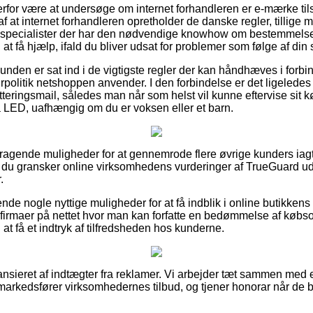
erfor være at undersøge om internet forhandleren er e-mærke tils
f at internet forhandleren opretholder de danske regler, tillige
 specialister der har den nødvendige knowhow om bestemmels
 at få hjælp, ifald du bliver udsat for problemer som følge af din
kunden er sat ind i de vigtigste regler der kan håndhæves i for
rpolitik netshoppen anvender. I den forbindelse er det ligelede
tteringsmail, således man når som helst vil kunne eftervise sit 
LED, uafhængig om du er voksen eller et barn.
remragende muligheder for at gennemrode flere øvrige kunders iag
r, at du gransker online virksomhedens vurderinger af TrueGuard
.
rende nogle nyttige muligheder for at få indblik i online butikkens
 firmaer på nettet hvor man kan forfatte en bedømmelse af købsop
l at få et indtryk af tilfredsheden hos kunderne.
nsieret af indtægter fra reklamer. Vi arbejder tæt sammen med et
 markedsfører virksomhedernes tilbud, og tjener honorar når de 