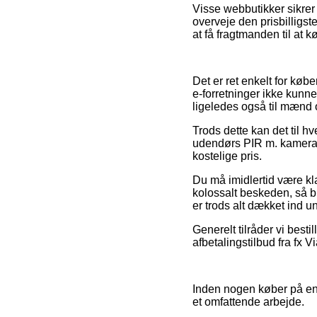
Visse webbutikker sikrer 
overveje den prisbilligst
at få fragtmanden til at k
Det er ret enkelt for købe
e-forretninger ikke kunne
ligeledes også til mænd
Trods dette kan det til h
udendørs PIR m. kamera 
kostelige pris.
Du må imidlertid være klar
kolossalt beskeden, så b
er trods alt dækket ind u
Generelt tilråder vi best
afbetalingstilbud fra fx V
Inden nogen køber på en 
et omfattende arbejde.