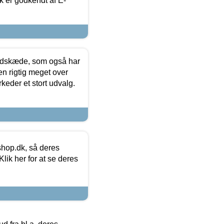
k er godkendt af E-
edskæde, som også har
en rigtig meget over
keder et stort udvalg.
hop.dk, så deres
lik her for at se deres