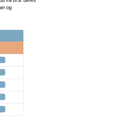
 fra bl.a. deres
mer og