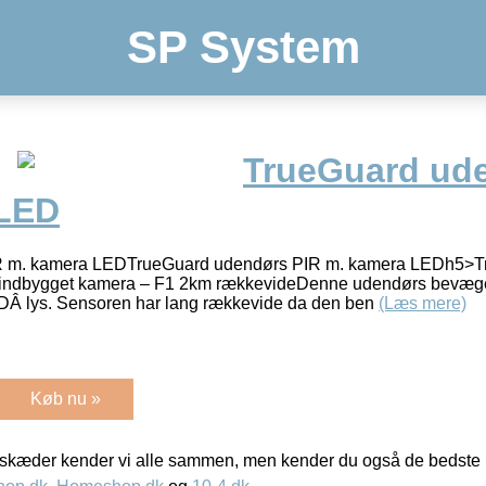
SP System
TrueGuard ud
 LED
R m. kamera LEDTrueGuard udendørs PIR m. kamera LEDh5>T
indbygget kamera – F1 2km rækkevideDenne udendørs bevæge
DÂ lys. Sensoren har lang rækkevide da den ben
(Læs mere)
Køb nu »
kæder kender vi alle sammen, men kender du også de bedste p