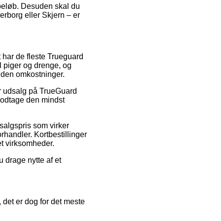
t beløb. Desuden skal du
erborg eller Skjern – er
et har de fleste Trueguard
l piger og drenge, og
uden omkostninger.
ter udsalg på TrueGuard
modtage den mindst
 salgspris som virker
handler. Kortbestillinger
et virksomheder.
u drage nytte af et
det er dog for det meste