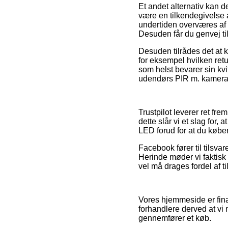
Et andet alternativ kan d
være en tilkendegivelse a
undertiden overværes af
Desuden får du genvej til
Desuden tilrådes det at 
for eksempel hvilken retu
som helst bevarer sin kvi
udendørs PIR m. kamera 
Trustpilot leverer ret f
dette slår vi et slag fo
LED forud for at du køber
Facebook fører til tilsva
Herinde møder vi faktisk
vel må drages fordel af ti
Vores hjemmeside er fina
forhandlere derved at vi
gennemfører et køb.