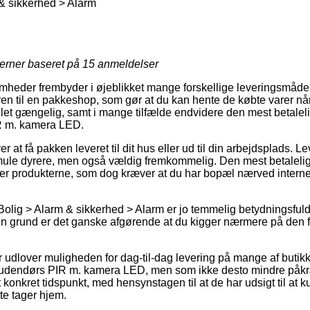
& sikkerhed > Alarm
jerner baseret på
15
anmeldelser
mheder frembyder i øjeblikket mange forskellige leveringsmåder.
ren til en pakkeshop, som gør at du kan hente de købte varer når
 let gængelig, samt i mange tilfælde endvidere den mest betaleli
R m. kamera LED.
at få pakken leveret til dit hus eller ud til din arbejdsplads. L
smule dyrere, men også vældig fremkommelig. Den mest betaleli
nter produkterne, som dog kræver at du har bopæl nærved interne
Bolig > Alarm & sikkerhed > Alarm er jo temmelig betydningsfuld
 den grund er det ganske afgørende at du kigger nærmere på den 
 udlover muligheden for dag-til-dag levering på mange af buti
udendørs PIR m. kamera LED, men som ikke desto mindre påkr
onkret tidspunkt, med hensynstagen til at de har udsigt til at ku
te tager hjem.