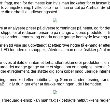
fri fragt, men for det meste kun hvis man indkøber for et fastsa
e leveringsløsning, hvilket ofte – om man er tæt på Aarhus, Sønd
øre din ordre til et udleveringssted.
re at analysere priser på diverse forretninger på nettet, og for d
 slippe for at reducere priserne på mange af deres produkter – ti
 og kvinder – enormt, og endda nogle gange frembyde levering 
ver en tid vise sig udbytterigt at efterprøve nogle få e-handler ef
LED forinden du shopper, således at man er skråsikker på at 
 over, at ifald en internet forhandler reklamerer produkter til en
urde det mange gange være et signal om en uoprigtig internet for
nder et reglement, der støtter dig som køber imod uærlige intern
illinger med kort eller mobilbetaling. Som en anden løsning bør d
iaBill, når du higer efter at dække regningen ude i fremtiden.
Trueguard e-shop kan man faktisk betragte netbutikkens regler, 