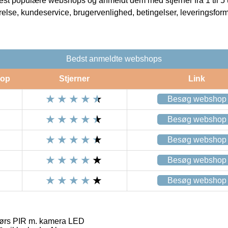
t populære webshops og anmeldt dem med stjerner fra 1 til 5 ud
rrelse, kundeservice, brugervenlighed, betingelser, leveringsfor
Bedst anmeldte webshops
op
Stjerner
Link
Besøg webshop
Besøg webshop
Besøg webshop
Besøg webshop
Besøg webshop
ørs PIR m. kamera LED