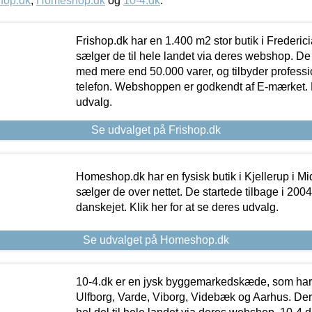
hop.dk
,
Homeshop.dk
og
10-4.dk
.
Frishop.dk har en 1.400 m2 stor butik i Frederic
sælger de til hele landet via deres webshop. De h
med mere end 50.000 varer, og tilbyder professi
telefon. Webshoppen er godkendt af E-mærket. Kl
udvalg.
Se udvalget på Frishop.dk
Homeshop.dk har en fysisk butik i Kjellerup i Mid
sælger de over nettet. De startede tilbage i 200
danskejet. Klik her for at se deres udvalg.
Se udvalget på Homeshop.dk
10-4.dk er en jysk byggemarkedskæde, som har 
Ulfborg, Varde, Viborg, Videbæk og Aarhus. De