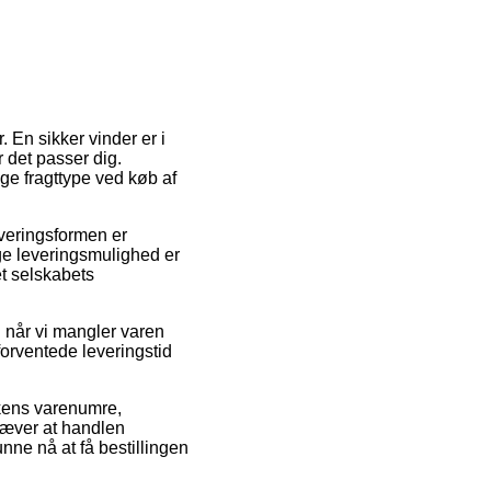
 En sikker vinder er i
 det passer dig.
ge fragttype ved køb af
everingsformen er
ge leveringsmulighed er
t selskabets
 når vi mangler varen
forventede leveringstid
kkens varenumre,
æver at handlen
nne nå at få bestillingen