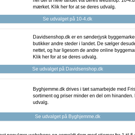
hel del til hele landet via deres webshop. 10-4.d
mærket. Klik her for at se deres udvalg.
Se udvalget på 10-4.dk
Davidsenshop.dk er en sønderjysk byggemark
butikker andre steder i landet. De sælger desud
nettet, og har ligesom de andre online byggemar
Klik her for at se deres udvalg.
Se udvalget på Davidsenshop.dk
Byghjemme.dk drives i tæt samarbejde med Fris
sortiment og priser minder en del om hinanden. K
udvalg.
Se udvalget på Byghjemme.dk