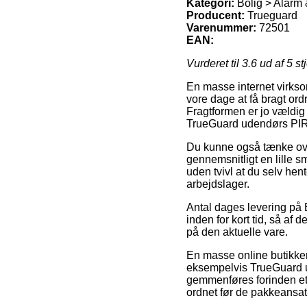
Kategori:
Bolig > Alarm 
Producent:
Trueguard
Varenummer:
72501
EAN:
Vurderet til
3.6
ud af 5 st
En masse internet virkso
vore dage at få bragt ord
Fragtformen er jo vældig
TrueGuard udendørs PI
Du kunne også tænke over 
gennemsnitligt en lille 
uden tvivl at du selv he
arbejdslager.
Antal dages levering på 
inden for kort tid, så af
på den aktuelle vare.
En masse online butikker
eksempelvis TrueGuard 
gemmenføres forinden et k
ordnet før de pakkeansat