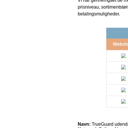
Vi har gennemgået de mes
prisniveau, sortimentstø
betalingsmuligheder.
Websh
Navn:
TrueGuard udend