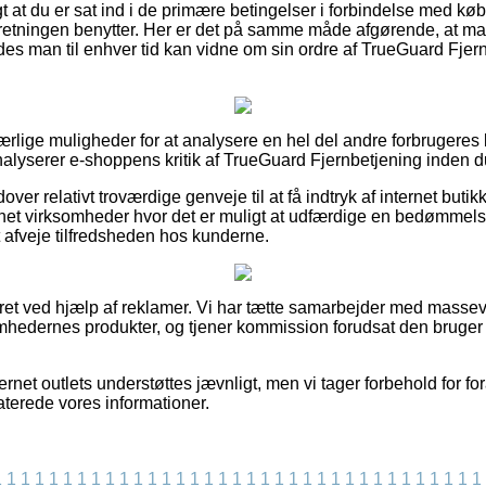
igt at du er sat ind i de primære betingelser i forbindelse med 
orretningen benytter. Her er det på samme måde afgørende, at m
edes man til enhver tid kan vidne om sin ordre af TrueGuard Fje
t ærlige muligheder for at analysere en hel del andre forbruger
u analyserer e-shoppens kritik af TrueGuard Fjernbetjening inden d
ver relativt troværdige genveje til at få indtryk af internet buti
ernet virksomheder hvor det er muligt at udfærdige en bedømmels
t afveje tilfredsheden hos kunderne.
eret ved hjælp af reklamer. Vi har tætte samarbejder med masse
mhedernes produkter, og tjener kommission forudsat den bruger 
rnet outlets understøttes jævnligt, men vi tager forbehold for for
aterede vores informationer.
1
1
1
1
1
1
1
1
1
1
1
1
1
1
1
1
1
1
1
1
1
1
1
1
1
1
1
1
1
1
1
1
1
1
1