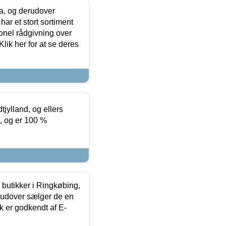
ia, og derudover
ar et stort sortiment
onel rådgivning over
ik her for at se deres
tjylland, og ellers
4, og er 100 %
butikker i Ringkøbing,
rudover sælger de en
k er godkendt af E-