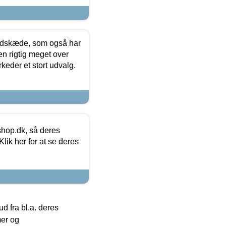
edskæde, som også har
en rigtig meget over
keder et stort udvalg.
hop.dk, så deres
lik her for at se deres
 fra bl.a. deres
mer og