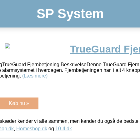
SP System
TrueGuard Fje
gTrueGuard Fjernbetjening BeskrivelseDenne TrueGuard Fjernb
ene alarmsystemet i hverdagen. Fjernbetjeningen har i alt 4 knap
betjening:
(Læs mere)
Køb nu »
kæder kender vi alle sammen, men kender du også de bedste p
hop.dk
,
Homeshop.dk
og
10-4.dk
.