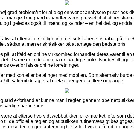
 høj grad problemfrit for alle og enhver at analysere priser hos d
 har mange Trueguard e-handler været presset til at at nedskær
er, og ligeledes også til mænd og kvinder – en hel del, og endda
krativt at efterse forskellige internet selskaber efter rabat på Tr
l, sådan at man er skråsikker på at antage den bedste pris.
 på, at ifald en online virksomhed forhandler deres varer til e
 det tit være en indikation på en uærlig e-butik. Kortbestillinger 
r os overfor falske online forretninger.
dler med kort eller betalinger med mobilen. Som alternativ burde
aBill, såfremt du agter at dække pengene af flere omgange.
ueguard e-forhandler kunne man i reglen gennemløbe netbutikke
kke særlig spændende.
 være at efterse hvorvidt webbutikken er e-mærket, eftersom det e
op til de officielle regler, og at butikken rutinemæssigt besigtige
 er desuden en god anledning til støtte, hvis du får udfordringe