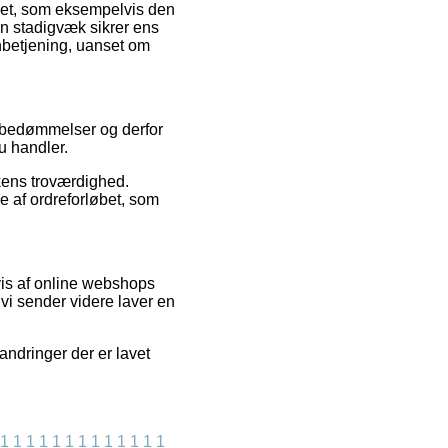
købet, som eksempelvis den
an stadigvæk sikrer ens
rnbetjening, uanset om
es bedømmelser og derfor
u handler.
kkens troværdighed.
e af ordreforløbet, som
vis af online webshops
vi sender videre laver en
andringer der er lavet
1
1
1
1
1
1
1
1
1
1
1
1
1