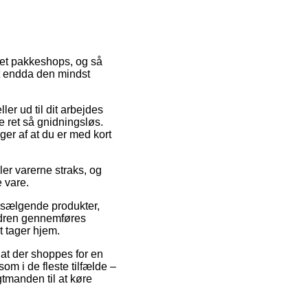
kket pakkeshops, og så
tit endda den mindst
er ud til dit arbejdes
e ret så gnidningsløs.
ger af at du er med kort
er varerne straks, og
 vare.
 sælgende produkter,
rdren gennemføres
t tager hjem.
f at der shoppes for en
om i de fleste tilfælde –
tmanden til at køre