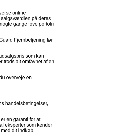
iverse online
e salgsværdien på deres
 nogle gange love portofri
ueGuard Fjernbetjening før
n udsalgspris som kan
er trods alt omfavnet af en
 du overveje en
ns handelsbetingelser,
r en garanti for at
s af eksperter som kender
r med dit indkøb.