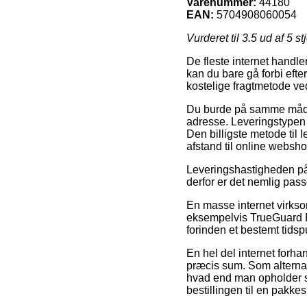
Varenummer:
44180
EAN:
5704908060054
Vurderet til
3.5
ud af 5 st
De fleste internet handle
kan du bare gå forbi efte
kostelige fragtmetode ve
Du burde på samme måde fo
adresse. Leveringstypen v
Den billigste metode til 
afstand til online websho
Leveringshastigheden på 
derfor er det nemlig pass
En masse internet virkso
eksempelvis TrueGuard F
forinden et bestemt tidsp
En hel del internet forha
præcis sum. Som alternati
hvad end man opholder si
bestillingen til en pakke