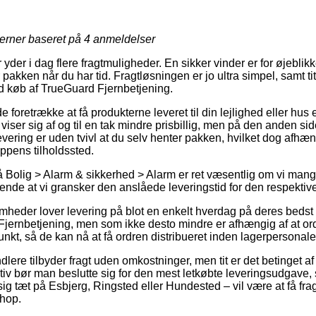
jerner baseret på
4
anmeldelser
r yder i dag flere fragtmuligheder. En sikker vinder er for øjebli
r pakken når du har tid. Fragtløsningen er jo ultra simpel, samt 
d køb af TrueGuard Fjernbetjening.
retrække at få produkterne leveret til din lejlighed eller hus ell
iser sig af og til en tak mindre prisbillig, men på den anden sid
levering er uden tvivl at du selv henter pakken, hvilket dog afhæn
ppens tilholdssted.
Bolig > Alarm & sikkerhed > Alarm er ret væsentlig om vi mangl
ende at vi gransker den anslåede leveringstid for den respektive
mheder lover levering på blot en enkelt hverdag på deres bedst
jernbetjening, men som ikke desto mindre er afhængig af at o
unkt, så de kan nå at få ordren distribueret inden lagerpersonale
ndlere tilbyder fragt uden omkostninger, men tit er det betinget a
v bør man beslutte sig for den mest letkøbte leveringsudgave, s
g tæt på Esbjerg, Ringsted eller Hundested – vil være at få frag
shop.