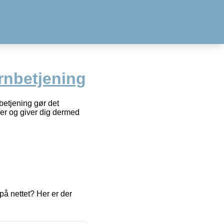
rnbetjening
etjening gør det
per og giver dig dermed
å nettet? Her er der