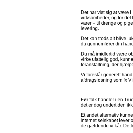
Det har vist sig at være i
virksomheder, og for det
varer – til drenge og pig
levering.
Det kan trods alt blive lu
du gennemfører din hande
Du må imidlertid være obs
virke ufattelig god, kunne
foranstaltning, der hjælpe
Vi foreslår generelt han
afdragsløsning som fx Vi
Før folk handler i en Tr
det er dog undertiden i
Et andet alternativ kunne
internet selskabet lever 
de gældende vilkår. Dette