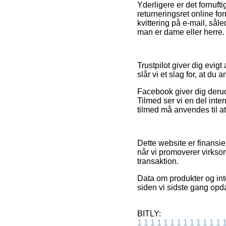
Yderligere er det fornuft
returneringsret online f
kvittering på e-mail, sål
man er dame eller herre.
Trustpilot giver dig evig
slår vi et slag for, at d
Facebook giver dig derudo
Tilmed ser vi en del int
tilmed må anvendes til a
Dette website er finansi
når vi promoverer virkso
transaktion.
Data om produkter og inte
siden vi sidste gang opd
BITLY:
1
1
1
1
1
1
1
1
1
1
1
1
1