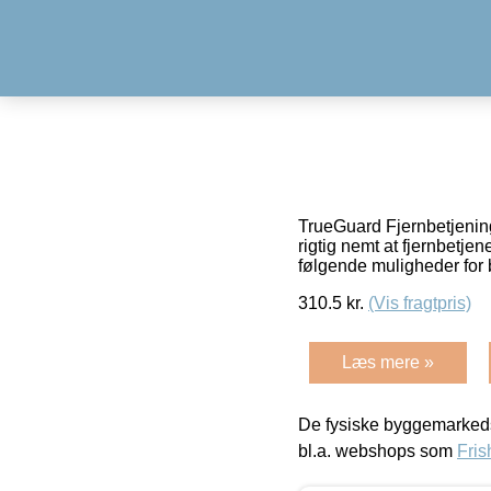
TrueGuard Fjernbetjenin
rigtig nemt at fjernbetj
følgende muligheder for 
310.5
kr.
(Vis fragtpris)
Læs mere »
De fysiske byggemarkeds
bl.a. webshops som
Fris