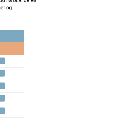
 fra bl.a. deres
mer og