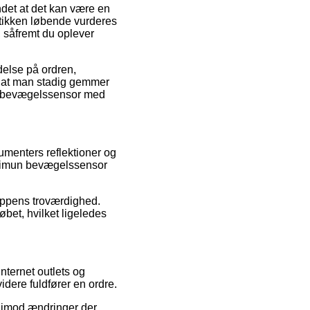
ndet at det kan være en
utikken løbende vurderes
, såfremt du oplever
delse på ordren,
e, at man stadig gemmer
un bevægelssensor med
umenters reflektioner og
Dyrimun bevægelssensor
hoppens troværdighed.
øbet, hvilket ligeledes
nternet outlets og
idere fuldfører en ordre.
i imod ændringer der