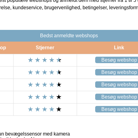
t populære webshops og anmeldt dem med stjerner fra 1 til 5 ud
rrelse, kundeservice, brugervenlighed, betingelser, leveringsfor
Bedst anmeldte webshops
op
Stjerner
Link
Besøg webshop
Besøg webshop
Besøg webshop
Besøg webshop
Besøg webshop
un bevægelssensor med kamera