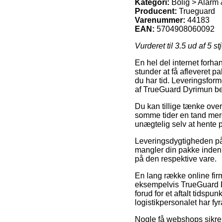
Kategori:
Bolig > Alarm 
Producent:
Trueguard
Varenummer:
44183
EAN:
5704908060092
Vurderet til
3.5
ud af 5 st
En hel del internet forh
stunder at få afleveret p
du har tid. Leveringsform
af TrueGuard Dyrimun b
Du kan tillige tænke over 
somme tider en tand mere
unægtelig selv at hente p
Leveringsdygtigheden på 
mangler din pakke inden f
på den respektive vare.
En lang række online fir
eksempelvis TrueGuard D
forud for et aftalt tidspu
logistikpersonalet har fyr
Nogle få webshops sikrer 