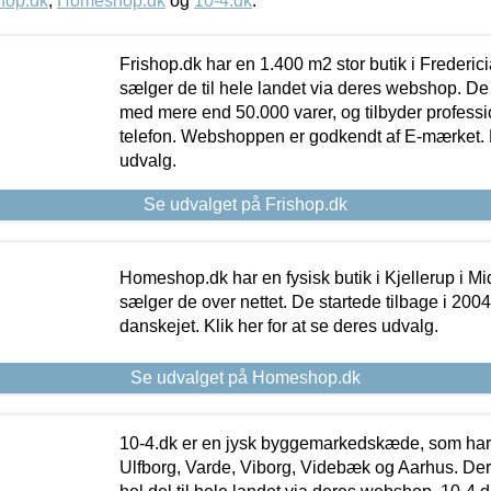
hop.dk
,
Homeshop.dk
og
10-4.dk
.
Frishop.dk har en 1.400 m2 stor butik i Frederic
sælger de til hele landet via deres webshop. De h
med mere end 50.000 varer, og tilbyder professi
telefon. Webshoppen er godkendt af E-mærket. Kl
udvalg.
Se udvalget på Frishop.dk
Homeshop.dk har en fysisk butik i Kjellerup i Mid
sælger de over nettet. De startede tilbage i 200
danskejet. Klik her for at se deres udvalg.
Se udvalget på Homeshop.dk
10-4.dk er en jysk byggemarkedskæde, som har 
Ulfborg, Varde, Viborg, Videbæk og Aarhus. De