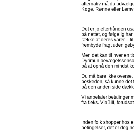
alternativ må du udvælge
Køge, Rønne eller Lemvig 
Det er jo efterhånden usæ
på nettet, og følgelig har
række af deres varer – ti
frembyde fragt uden geby
Men det kan til hver en t
Dyrimun bevægelssensor 
på at opnå den mindst kos
Du må bare ikke overse, a
beskeden, så kunne det 
på den anden side dækket
Vi anbefaler betalinger 
fra f.eks. ViaBill, foruds
Inden folk shopper hos e
betingelser, det er dog n