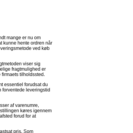
landt mange er nu om
 at kunne hente ordren når
 leveringsmetode ved køb
ragtmetoden viser sig
elige fragtmulighed er
firmaets tilholdssted.
t essentiel forudsat du
n forventede leveringstid
asser af varenumre,
tillingen køres igennem
afsted forud for at
fastsat pris. Som