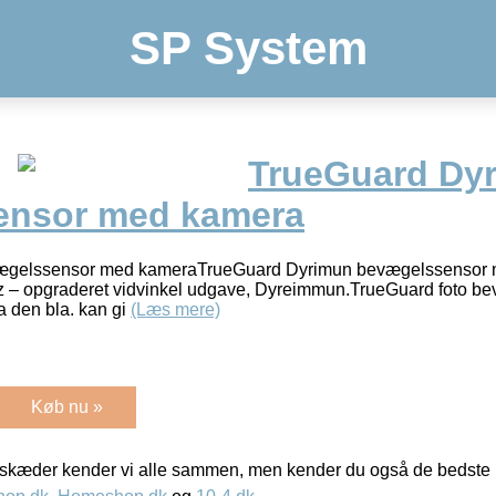
SP System
TrueGuard Dy
ensor med kamera
ægelssensor med kameraTrueGuard Dyrimun bevægelssensor 
z – opgraderet vidvinkel udgave, Dyreimmun.TrueGuard foto b
 den bla. kan gi
(Læs mere)
Køb nu »
kæder kender vi alle sammen, men kender du også de bedste p