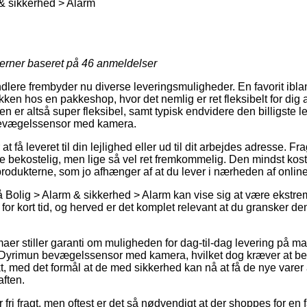
& sikkerhed > Alarm
jerner baseret på
46
anmeldelser
andlere frembyder nu diverse leveringsmuligheder. En favorit ib
akken hos en pakkeshop, hvor det nemlig er ret fleksibelt for dig
en er altså super fleksibel, samt typisk endvidere den billigste
evægelssensor med kamera.
at få leveret til din lejlighed eller ud til dit arbejdes adresse. F
 bekostelig, men lige så vel ret fremkommelig. Den mindst kost
rodukterne, som jo afhænger af at du lever i nærheden af online 
Bolig > Alarm & sikkerhed > Alarm kan vise sig at være ekstrem
or kort tid, og herved er det komplet relevant at du gransker de
maer stiller garanti om muligheden for dag-til-dag levering på m
yrimun bevægelssensor med kamera, hvilket dog kræver at bes
nkt, med det formål at de med sikkerhed kan nå at få de nye varer 
aften.
fri fragt, men oftest er det så nødvendigt at der shoppes for en 