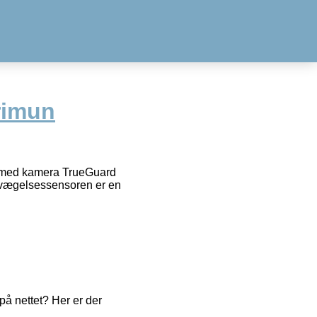
rimun
med kamera TrueGuard
evægelsessensoren er en
å nettet? Her er der