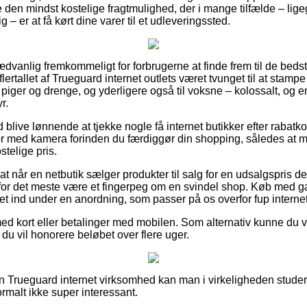
 den mindst kostelige fragtmulighed, der i mange tilfælde – lig
– er at få kørt dine varer til et udleveringssted.
dvanlig fremkommeligt for forbrugerne at finde frem til de bedste
 flertallet af Trueguard internet outlets været tvunget til at stam
l piger og drenge, og yderligere også til voksne – kolossalt, og
r.
id blive lønnende at tjekke nogle få internet butikker efter raba
med kamera forinden du færdiggør din shopping, således at man
telige pris.
t når en netbutik sælger produkter til salg for en udsalgspris de
for det meste være et fingerpeg om en svindel shop. Køb med g
 ind under en anordning, som passer på os overfor fup internet 
med kort eller betalinger med mobilen. Som alternativ kunne du
at du vil honorere beløbet over flere uger.
n Trueguard internet virksomhed kan man i virkeligheden stude
ormalt ikke super interessant.