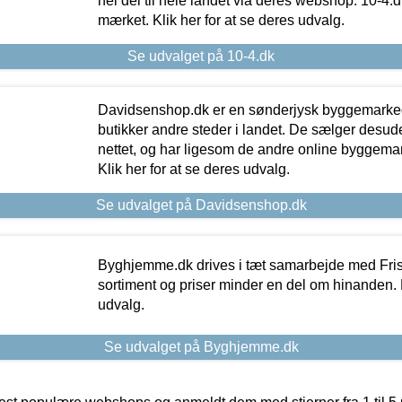
hel del til hele landet via deres webshop. 10-4.d
mærket. Klik her for at se deres udvalg.
Se udvalget på 10-4.dk
Davidsenshop.dk er en sønderjysk byggemark
butikker andre steder i landet. De sælger desud
nettet, og har ligesom de andre online byggemar
Klik her for at se deres udvalg.
Se udvalget på Davidsenshop.dk
Byghjemme.dk drives i tæt samarbejde med Fris
sortiment og priser minder en del om hinanden. K
udvalg.
Se udvalget på Byghjemme.dk