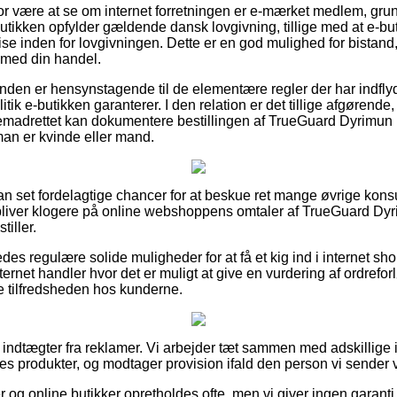
for være at se om internet forretningen er e-mærket medlem, gru
tbutikken opfylder gældende dansk lovgivning, tillige med at e-b
tise inden for lovgivningen. Dette er en god mulighed for bistand
 med din handel.
kunden er hensynstagende til de elementære regler der har indfly
tik e-butikken garanterer. I den relation er det tillige afgørend
remadrettet kan dokumentere bestillingen af TrueGuard Dyrim
n er kvinde eller mand.
an set fordelagtige chancer for at beskue ret mange øvrige kons
du bliver klogere på online webshoppens omtaler af TrueGuard 
iller.
des regulære solide muligheder for at få et kig ind i internet s
ernet handler hvor det er muligt at give en vurdering af ordreforl
re tilfredsheden hos kunderne.
f indtægter fra reklamer. Vi arbejder tæt sammen med adskillige i
s produkter, og modtager provision ifald den person vi sender v
 og online butikker opretholdes ofte, men vi giver ingen garant