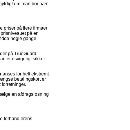
egyldigt om man bor nær
 priser på flere firmaer
pe prisniveauet på en
 endda nogle gange
tkoder på TrueGuard
 er usvigeligt sikker
r anses for helt ekstremt
ængse betalingskort er
forretninger.
 vælge en afdragsløsning
re forhandlerens