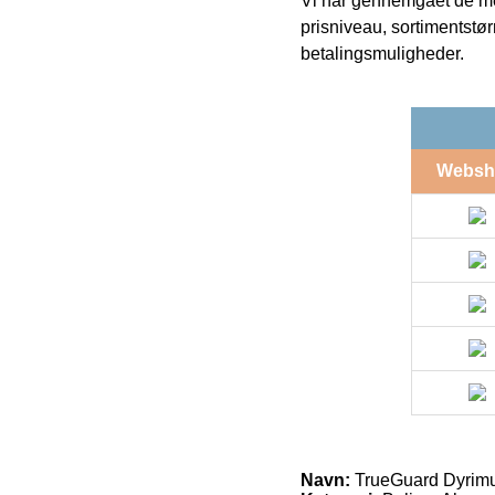
Vi har gennemgået de mes
prisniveau, sortimentstø
betalingsmuligheder.
Websh
Navn:
TrueGuard Dyrim