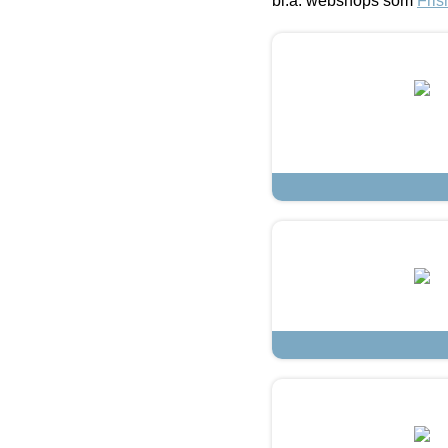
bl.a. webshops som
Fris