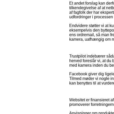
Et andet forslag kan der
tilkendegivelse af at ne
af fagfolk der har eksper
udfordringer i processen
Endvidere støtter vi at 
eksempelvis den byttepoli
ens ordremail, så man f
kamera, uafhængig om ma
Trustpilot indebærer såd
herved foreslår vi, at 
med kamera inden du best
Facebook giver dig ligele
Tilmed møder vi nogle int
kan benyttes til at vurde
Websitet er finansieret a
promoverer forretningerne
Anvisninger om produkter