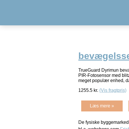
bevægelss
TrueGuard Dyrimun bev
PIR-Fotosensor med blit
meget populær enhed, da
1255.5
kr.
(Vis fragtpris)
Læs mere »
De fysiske byggemarkeds