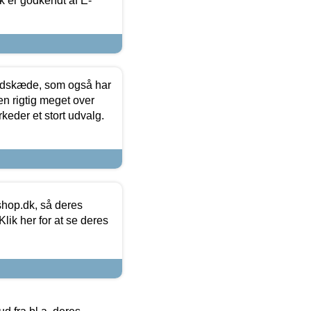
k er godkendt af E-
edskæde, som også har
en rigtig meget over
keder et stort udvalg.
hop.dk, så deres
lik her for at se deres