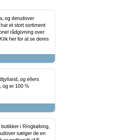
ia, og derudover
ar et stort sortiment
onel rådgivning over
ik her for at se deres
tjylland, og ellers
4, og er 100 %
butikker i Ringkøbing,
rudover sælger de en