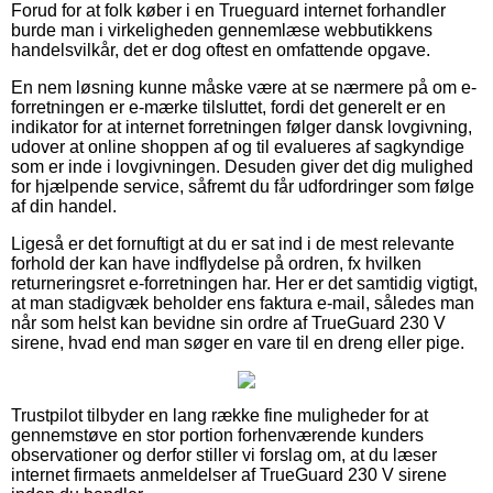
Forud for at folk køber i en Trueguard internet forhandler
burde man i virkeligheden gennemlæse webbutikkens
handelsvilkår, det er dog oftest en omfattende opgave.
En nem løsning kunne måske være at se nærmere på om e-
forretningen er e-mærke tilsluttet, fordi det generelt er en
indikator for at internet forretningen følger dansk lovgivning,
udover at online shoppen af og til evalueres af sagkyndige
som er inde i lovgivningen. Desuden giver det dig mulighed
for hjælpende service, såfremt du får udfordringer som følge
af din handel.
Ligeså er det fornuftigt at du er sat ind i de mest relevante
forhold der kan have indflydelse på ordren, fx hvilken
returneringsret e-forretningen har. Her er det samtidig vigtigt,
at man stadigvæk beholder ens faktura e-mail, således man
når som helst kan bevidne sin ordre af TrueGuard 230 V
sirene, hvad end man søger en vare til en dreng eller pige.
Trustpilot tilbyder en lang række fine muligheder for at
gennemstøve en stor portion forhenværende kunders
observationer og derfor stiller vi forslag om, at du læser
internet firmaets anmeldelser af TrueGuard 230 V sirene