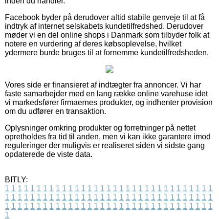
inden du handler.
Facebook byder på derudover altid stabile genveje til at få
indtryk af internet selskabets kundetilfredshed. Derudover
møder vi en del online shops i Danmark som tilbyder folk at
notere en vurdering af deres købsoplevelse, hvilket
ydermere burde bruges til at fornemme kundetilfredsheden.
Vores side er finansieret af indtægter fra annoncer. Vi har
faste samarbejder med en lang række online varehuse idet
vi markedsfører firmaernes produkter, og indhenter provision
om du udfører en transaktion.
Oplysninger omkring produkter og forretninger på nettet
opretholdes fra tid til anden, men vi kan ikke garantere imod
reguleringer der muligvis er realiseret siden vi sidste gang
opdaterede de viste data.
BITLY:
1
1
1
1
1
1
1
1
1
1
1
1
1
1
1
1
1
1
1
1
1
1
1
1
1
1
1
1
1
1
1
1
1
1
1
1
1
1
1
1
1
1
1
1
1
1
1
1
1
1
1
1
1
1
1
1
1
1
1
1
1
1
1
1
1
1
1
1
1
1
1
1
1
1
1
1
1
1
1
1
1
1
1
1
1
1
1
1
1
1
1
1
1
1
1
1
1
1
1
1