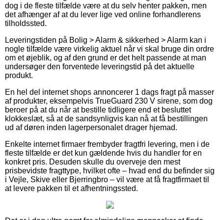
dog i de fleste tilfælde være at du selv henter pakken, men
det afhænger af at du lever lige ved online forhandlerens
tilholdssted.
Leveringstiden på Bolig > Alarm & sikkerhed > Alarm kan i
nogle tilfælde være virkelig aktuel når vi skal bruge din ordre
om et øjeblik, og af den grund er det helt passende at man
undersøger den forventede leveringstid på det aktuelle
produkt.
En hel del internet shops annoncerer 1 dags fragt på masser
af produkter, eksempelvis TrueGuard 230 V sirene, som dog
beroer på at du når at bestille tidligere end et besluttet
klokkeslæt, så at de sandsynligvis kan nå at få bestillingen
ud af døren inden lagerpersonalet drager hjemad.
Enkelte internet firmaer frembyder fragtfri levering, men i de
fleste tilfælde er det kun gældende hvis du handler for en
konkret pris. Desuden skulle du overveje den mest
prisbevidste fragttype, hvilket ofte – hvad end du befinder sig
i Vejle, Skive eller Bjerringbro – vil være at få fragtfirmaet til
at levere pakken til et afhentningssted.