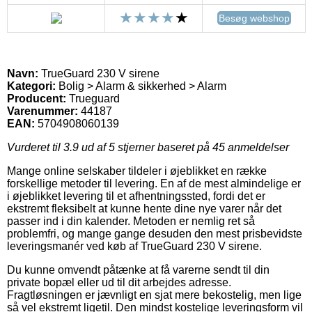
Besøg webshop
Navn:
TrueGuard 230 V sirene
Kategori:
Bolig > Alarm & sikkerhed > Alarm
Producent:
Trueguard
Varenummer:
44187
EAN:
5704908060139
Vurderet til
3.9
ud af 5 stjerner baseret på
45
anmeldelser
Mange online selskaber tildeler i øjeblikket en række
forskellige metoder til levering. En af de mest almindelige er
i øjeblikket levering til et afhentningssted, fordi det er
ekstremt fleksibelt at kunne hente dine nye varer når det
passer ind i din kalender. Metoden er nemlig ret så
problemfri, og mange gange desuden den mest prisbevidste
leveringsmanér ved køb af TrueGuard 230 V sirene.
Du kunne omvendt påtænke at få varerne sendt til din
private bopæl eller ud til dit arbejdes adresse.
Fragtløsningen er jævnligt en sjat mere bekostelig, men lige
så vel ekstremt ligetil. Den mindst kostelige leveringsform vil