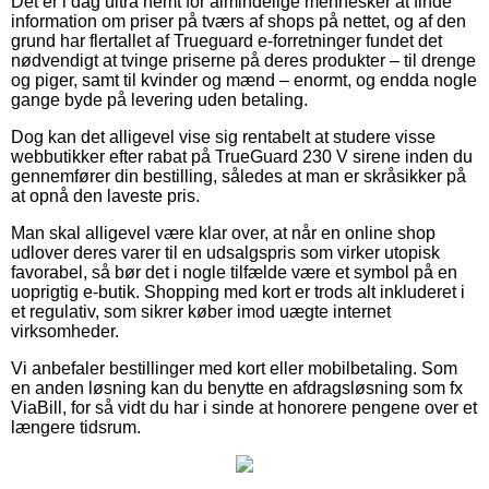
Det er i dag ultra nemt for almindelige mennesker at finde
information om priser på tværs af shops på nettet, og af den
grund har flertallet af Trueguard e-forretninger fundet det
nødvendigt at tvinge priserne på deres produkter – til drenge
og piger, samt til kvinder og mænd – enormt, og endda nogle
gange byde på levering uden betaling.
Dog kan det alligevel vise sig rentabelt at studere visse
webbutikker efter rabat på TrueGuard 230 V sirene inden du
gennemfører din bestilling, således at man er skråsikker på
at opnå den laveste pris.
Man skal alligevel være klar over, at når en online shop
udlover deres varer til en udsalgspris som virker utopisk
favorabel, så bør det i nogle tilfælde være et symbol på en
uoprigtig e-butik. Shopping med kort er trods alt inkluderet i
et regulativ, som sikrer køber imod uægte internet
virksomheder.
Vi anbefaler bestillinger med kort eller mobilbetaling. Som
en anden løsning kan du benytte en afdragsløsning som fx
ViaBill, for så vidt du har i sinde at honorere pengene over et
længere tidsrum.