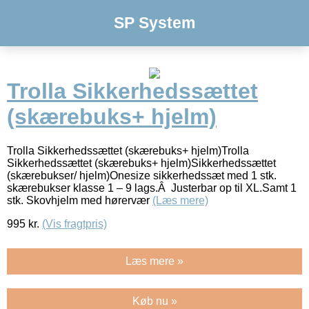
SP System
Trolla Sikkerhedssættet
(skærebuks+ hjelm)
Trolla Sikkerhedssættet (skærebuks+ hjelm)Trolla
Sikkerhedssættet (skærebuks+ hjelm)Sikkerhedssættet
(skærebukser/ hjelm)Onesize sikkerhedssæt med 1 stk.
skærebukser klasse 1 – 9 lags.Â Justerbar op til XL.Samt 1
stk. Skovhjelm med hørervær
(Læs mere)
995
kr.
(Vis fragtpris)
Læs mere »
Køb nu »