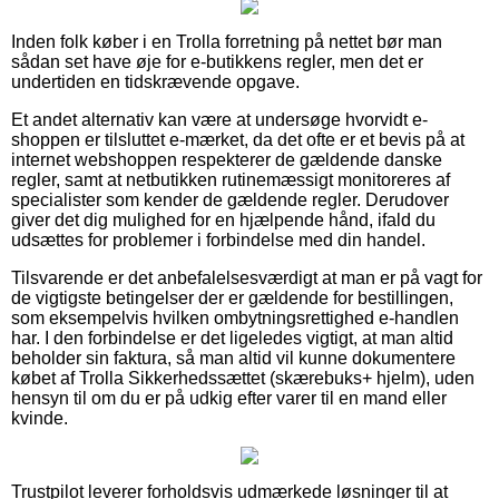
Inden folk køber i en Trolla forretning på nettet bør man
sådan set have øje for e-butikkens regler, men det er
undertiden en tidskrævende opgave.
Et andet alternativ kan være at undersøge hvorvidt e-
shoppen er tilsluttet e-mærket, da det ofte er et bevis på at
internet webshoppen respekterer de gældende danske
regler, samt at netbutikken rutinemæssigt monitoreres af
specialister som kender de gældende regler. Derudover
giver det dig mulighed for en hjælpende hånd, ifald du
udsættes for problemer i forbindelse med din handel.
Tilsvarende er det anbefalelsesværdigt at man er på vagt for
de vigtigste betingelser der er gældende for bestillingen,
som eksempelvis hvilken ombytningsrettighed e-handlen
har. I den forbindelse er det ligeledes vigtigt, at man altid
beholder sin faktura, så man altid vil kunne dokumentere
købet af Trolla Sikkerhedssættet (skærebuks+ hjelm), uden
hensyn til om du er på udkig efter varer til en mand eller
kvinde.
Trustpilot leverer forholdsvis udmærkede løsninger til at