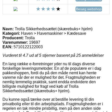
Besøg webshop
Navn:
Trolla Sikkerhedssættet (skærebuks+ hjelm)
Kategori:
Haven > Havemaskiner > Kædesave
Producent:
Trolla
Varenummer:
19697
EAN:
5710122122003
Vurderet til
4.7
ud af 5 stjerner baseret på
25
anmeldelser
En lang række e-forretninger yder nu til dags diverse
forskellige leveringsmetoder. En af de populære er i dag
pakkeshoppen, fordi du på den måde nemt kan hente
varerne når der er mulighed for det. Fragtmuligheden er
nemlig temmelig praktisk, samt endda endvidere den
billigste mulighed for fragt ved køb af Trolla
Sikkerhedssættet (skærebuks+ hjelm).
Du kunne også tænke over at bestille levering til din
privatbolig eller til din arbejdsplads. Fragtmuligheden er i
regelen en tak mindre prisbillig, men på den anden side