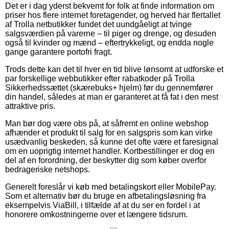
Det er i dag yderst bekvemt for folk at finde information om
priser hos flere internet foretagender, og herved har flertallet
af Trolla netbutikker fundet det uundgåeligt at tvinge
salgsværdien på varerne – til piger og drenge, og desuden
også til kvinder og mænd – eftertrykkeligt, og endda nogle
gange garantere portofri fragt.
Trods dette kan det til hver en tid blive lønsomt at udforske et
par forskellige webbutikker efter rabatkoder på Trolla
Sikkerhedssættet (skærebuks+ hjelm) før du gennemfører
din handel, således at man er garanteret at få fat i den mest
attraktive pris.
Man bør dog være obs på, at såfremt en online webshop
afhænder et produkt til salg for en salgspris som kan virke
usædvanlig beskeden, så kunne det ofte være et faresignal
om en uoprigtig internet handler. Kortbestillinger er dog en
del af en forordning, der beskytter dig som køber overfor
bedrageriske netshops.
Generelt foreslår vi køb med betalingskort eller MobilePay.
Som et alternativ bør du bruge en afbetalingsløsning fra
eksempelvis ViaBill, i tilfælde af at du ser en fordel i at
honorere omkostningerne over et længere tidsrum.