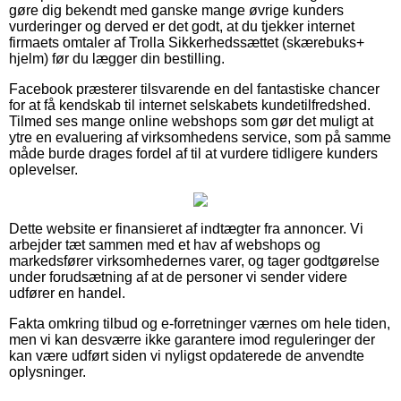
gøre dig bekendt med ganske mange øvrige kunders
vurderinger og derved er det godt, at du tjekker internet
firmaets omtaler af Trolla Sikkerhedssættet (skærebuks+
hjelm) før du lægger din bestilling.
Facebook præsterer tilsvarende en del fantastiske chancer
for at få kendskab til internet selskabets kundetilfredshed.
Tilmed ses mange online webshops som gør det muligt at
ytre en evaluering af virksomhedens service, som på samme
måde burde drages fordel af til at vurdere tidligere kunders
oplevelser.
Dette website er finansieret af indtægter fra annoncer. Vi
arbejder tæt sammen med et hav af webshops og
markedsfører virksomhedernes varer, og tager godtgørelse
under forudsætning af at de personer vi sender videre
udfører en handel.
Fakta omkring tilbud og e-forretninger værnes om hele tiden,
men vi kan desværre ikke garantere imod reguleringer der
kan være udført siden vi nyligst opdaterede de anvendte
oplysninger.