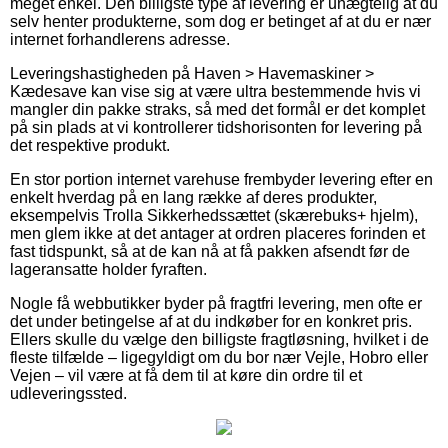
meget enkel. Den billigste type af levering er unægtelig at du
selv henter produkterne, som dog er betinget af at du er nær
internet forhandlerens adresse.
Leveringshastigheden på Haven > Havemaskiner >
Kædesave kan vise sig at være ultra bestemmende hvis vi
mangler din pakke straks, så med det formål er det komplet
på sin plads at vi kontrollerer tidshorisonten for levering på
det respektive produkt.
En stor portion internet varehuse frembyder levering efter en
enkelt hverdag på en lang række af deres produkter,
eksempelvis Trolla Sikkerhedssættet (skærebuks+ hjelm),
men glem ikke at det antager at ordren placeres forinden et
fast tidspunkt, så at de kan nå at få pakken afsendt før de
lageransatte holder fyraften.
Nogle få webbutikker byder på fragtfri levering, men ofte er
det under betingelse af at du indkøber for en konkret pris.
Ellers skulle du vælge den billigste fragtløsning, hvilket i de
fleste tilfælde – ligegyldigt om du bor nær Vejle, Hobro eller
Vejen – vil være at få dem til at køre din ordre til et
udleveringssted.