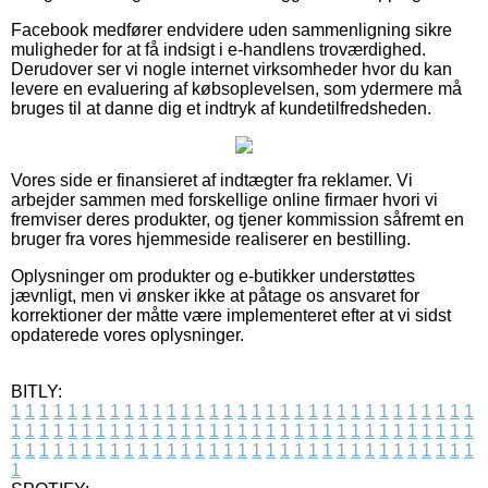
Facebook medfører endvidere uden sammenligning sikre
muligheder for at få indsigt i e-handlens troværdighed.
Derudover ser vi nogle internet virksomheder hvor du kan
levere en evaluering af købsoplevelsen, som ydermere må
bruges til at danne dig et indtryk af kundetilfredsheden.
Vores side er finansieret af indtægter fra reklamer. Vi
arbejder sammen med forskellige online firmaer hvori vi
fremviser deres produkter, og tjener kommission såfremt en
bruger fra vores hjemmeside realiserer en bestilling.
Oplysninger om produkter og e-butikker understøttes
jævnligt, men vi ønsker ikke at påtage os ansvaret for
korrektioner der måtte være implementeret efter at vi sidst
opdaterede vores oplysninger.
BITLY:
1
1
1
1
1
1
1
1
1
1
1
1
1
1
1
1
1
1
1
1
1
1
1
1
1
1
1
1
1
1
1
1
1
1
1
1
1
1
1
1
1
1
1
1
1
1
1
1
1
1
1
1
1
1
1
1
1
1
1
1
1
1
1
1
1
1
1
1
1
1
1
1
1
1
1
1
1
1
1
1
1
1
1
1
1
1
1
1
1
1
1
1
1
1
1
1
1
1
1
1