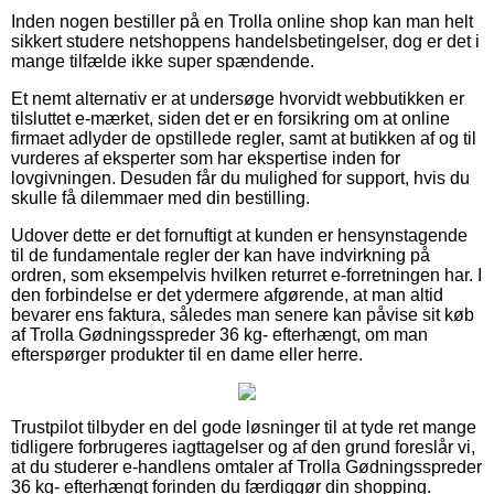
Inden nogen bestiller på en Trolla online shop kan man helt
sikkert studere netshoppens handelsbetingelser, dog er det i
mange tilfælde ikke super spændende.
Et nemt alternativ er at undersøge hvorvidt webbutikken er
tilsluttet e-mærket, siden det er en forsikring om at online
firmaet adlyder de opstillede regler, samt at butikken af og til
vurderes af eksperter som har ekspertise inden for
lovgivningen. Desuden får du mulighed for support, hvis du
skulle få dilemmaer med din bestilling.
Udover dette er det fornuftigt at kunden er hensynstagende
til de fundamentale regler der kan have indvirkning på
ordren, som eksempelvis hvilken returret e-forretningen har. I
den forbindelse er det ydermere afgørende, at man altid
bevarer ens faktura, således man senere kan påvise sit køb
af Trolla Gødningsspreder 36 kg- efterhængt, om man
efterspørger produkter til en dame eller herre.
Trustpilot tilbyder en del gode løsninger til at tyde ret mange
tidligere forbrugeres iagttagelser og af den grund foreslår vi,
at du studerer e-handlens omtaler af Trolla Gødningsspreder
36 kg- efterhængt forinden du færdiggør din shopping.