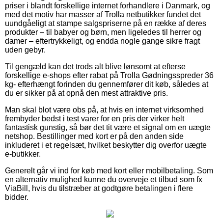
priser i blandt forskellige internet forhandlere i Danmark, og
med det motiv har masser af Trolla netbutikker fundet det
uundgåeligt at stampe salgspriserne på en række af deres
produkter – til babyer og børn, men ligeledes til herrer og
damer – eftertrykkeligt, og endda nogle gange sikre fragt
uden gebyr.
Til gengæld kan det trods alt blive lønsomt at efterse
forskellige e-shops efter rabat på Trolla Gødningsspreder 36
kg- efterhængt forinden du gennemfører dit køb, således at
du er sikker på at opnå den mest attraktive pris.
Man skal blot være obs på, at hvis en internet virksomhed
frembyder bedst i test varer for en pris der virker helt
fantastisk gunstig, så bør det tit være et signal om en uægte
netshop. Bestillinger med kort er på den anden side
inkluderet i et regelsæt, hvilket beskytter dig overfor uægte
e-butikker.
Generelt går vi ind for køb med kort eller mobilbetaling. Som
en alternativ mulighed kunne du overveje et tilbud som fx
ViaBill, hvis du tilstræber at godtgøre betalingen i flere
bidder.