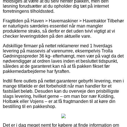
modsiges at være at du selv henter pakken, men den
løsning forudsætter at du opholder dig tæt på internet
forretningens tilholdssted.
Fragttiden på Haven > Havemaskiner > Havetraktor Tilbehør
er naturligvis særdeles essentiel når man mangler
produkterne straks, så derfor er det uden tvivl vigtigt at vi
checker leveringstiden på den aktuelle vare.
Adskillige firmaer på nettet reklamerer med 1 hverdags
levering på massevis af varenumre, eksempelvis Trolla
Gødningsspreder 36 kg- efterhængt, men vær på vagt da det
nødvendiggør at ordren laves inden et besluttet tidspunkt,
således at de garanteret kan nå at få pakken fikset før
pakkemedarbejderne har fyraften.
Indtil flere outlets på nettet garanterer gebyrfri levering, men i
mange tilfælde er det forbeholdt når man handler for et
fastslået beløb. Desuden kan du overveje den prisbilligste
slags levering, hvilket gerne – om man bor nær Kolding,
Holbæk eller Vojens – er at få fragtmanden til at køre din
bestilling til en pakkeshop.
Det er i dag meget nemt for købere at finde information om