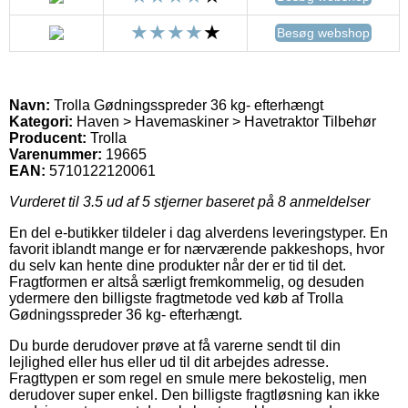
Besøg webshop
Navn:
Trolla Gødningsspreder 36 kg- efterhængt
Kategori:
Haven > Havemaskiner > Havetraktor Tilbehør
Producent:
Trolla
Varenummer:
19665
EAN:
5710122120061
Vurderet til
3.5
ud af 5 stjerner baseret på
8
anmeldelser
En del e-butikker tildeler i dag alverdens leveringstyper. En
favorit iblandt mange er for nærværende pakkeshops, hvor
du selv kan hente dine produkter når der er tid til det.
Fragtformen er altså særligt fremkommelig, og desuden
ydermere den billigste fragtmetode ved køb af Trolla
Gødningsspreder 36 kg- efterhængt.
Du burde derudover prøve at få varerne sendt til din
lejlighed eller hus eller ud til dit arbejdes adresse.
Fragttypen er som regel en smule mere bekostelig, men
derudover super enkel. Den billigste fragtløsning kan ikke