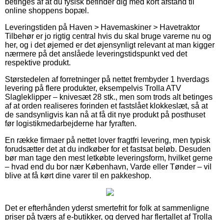
betinges af at du fysisk befinder dig med kort afstand til
online shoppens bopæl.
Leveringstiden på Haven > Havemaskiner > Havetraktor
Tilbehør er jo rigtig central hvis du skal bruge varerne nu og
her, og i det øjemed er det øjensynligt relevant at man kigger
nærmere på det anslåede leveringstidspunkt ved det
respektive produkt.
Størstedelen af forretninger på nettet frembyder 1 hverdags
levering på flere produkter, eksempelvis Trolla ATV
Slagleklipper – knivesæt 28 stk., men som trods alt betinges
af at orden realiseres forinden et fastslået klokkeslæt, så at
de sandsynligvis kan nå at få dit nye produkt på posthuset
før logistikmedarbejderne har fyraften.
En række firmaer på nettet lover fragtfri levering, men typisk
forudsætter det at du indkøber for et fastsat beløb. Desuden
bør man tage den mest letkøbte leveringsform, hvilket gerne
– hvad end du bor nær København, Varde eller Tønder – vil
blive at få kørt dine varer til en pakkeshop.
Det er efterhånden yderst smertefrit for folk at sammenligne
priser på tværs af e-butikker, og derved har flertallet af Trolla