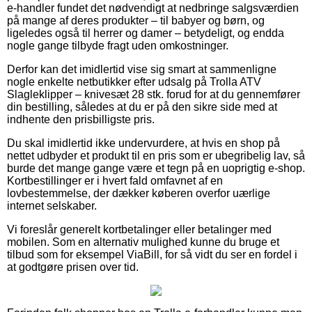
e-handler fundet det nødvendigt at nedbringe salgsværdien
på mange af deres produkter – til babyer og børn, og
ligeledes også til herrer og damer – betydeligt, og endda
nogle gange tilbyde fragt uden omkostninger.
Derfor kan det imidlertid vise sig smart at sammenligne
nogle enkelte netbutikker efter udsalg på Trolla ATV
Slagleklipper – knivesæt 28 stk. forud for at du gennemfører
din bestilling, således at du er på den sikre side med at
indhente den prisbilligste pris.
Du skal imidlertid ikke undervurdere, at hvis en shop på
nettet udbyder et produkt til en pris som er ubegribelig lav, så
burde det mange gange være et tegn på en uoprigtig e-shop.
Kortbestillinger er i hvert fald omfavnet af en
lovbestemmelse, der dækker køberen overfor uærlige
internet selskaber.
Vi foreslår generelt kortbetalinger eller betalinger med
mobilen. Som en alternativ mulighed kunne du bruge et
tilbud som for eksempel ViaBill, for så vidt du ser en fordel i
at godtgøre prisen over tid.