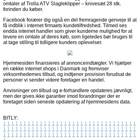
omtaler af Trolla ATV Slagleklipper – knivesæt 28 stk.
forinden du køber.
Facebook forærer dig også en del fremragende genveje til at
få indblik i internet firmaets kundetilfredshed. Tilmed ses
endda internet handler som giver kunderne mulighed for at
levere en omtale af deres køb, som ligeledes bør bruges til
at tage stilling til tidligere kunders oplevelser.
Hjemmesiden finansieres af annonceindtægter. Vi hjælper
en række internet shops i Danmark og fremviser
virksomhedernes tilbud, og indtjener provision forudsat de
personer vi sender videre foretager en handel.
Anvisninger om tilbud og e-forhandlere opdateres jævnligt,
men der gives ikke garantier imod forandringer der er
foretaget siden seneste opdatering af hjemmesidens data.
BITLY:
1
1
1
1
1
1
1
1
1
1
1
1
1
1
1
1
1
1
1
1
1
1
1
1
1
1
1
1
1
1
1
1
1
1
1
1
1
1
1
1
1
1
1
1
1
1
1
1
1
1
1
1
1
1
1
1
1
1
1
1
1
1
1
1
1
1
1
1
1
1
1
1
1
1
1
1
1
1
1
1
1
1
1
1
1
1
1
1
1
1
1
1
1
1
1
1
1
1
1