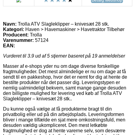
Navn:
Trolla ATV Slagleklipper – knivesæt 28 stk.
Kategori:
Haven > Havemaskiner > Havetraktor Tilbehør
Producent:
Trolla
Varenummer:
57124
EAN:
Vurderet til
3.9
ud af 5 stjerner baseret på
19
anmeldelser
Masser af e-shops yder nu om dage diverse forskellige
fragtmuligheder. Det mest almindelige er nu om dage at få
sendt til en pakkeshop, hvor det er nemt for dig at hente de
bestilte produkter når det passer dig. Leveringstypen er
nemlig ualmindeligt bekvem, samt mange gange desuden
den billigste mulighed for levering ved køb af Trolla ATV
Slagleklipper – knivesæt 28 stk..
Du kunne også vælge at få produkterne bragt til din
privatbolig eller ud på din arbejdsplads. Leveringsformen
bliver i mange tilfælde en sjat mere omkostningsfuld, men
desuden vældig ukompliceret. Den mest letkøbte
fragtmulighed er dog at hente varerne selv, som desværre