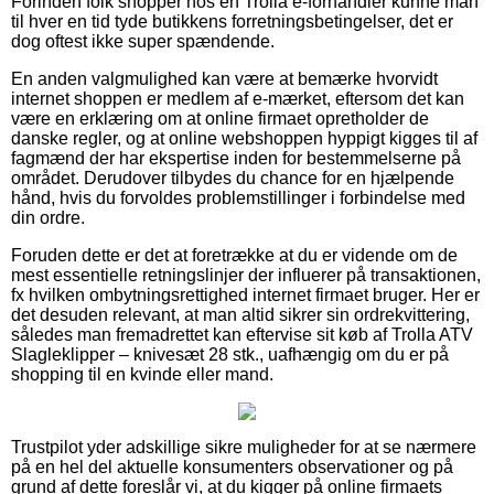
Forinden folk shopper hos en Trolla e-forhandler kunne man
til hver en tid tyde butikkens forretningsbetingelser, det er
dog oftest ikke super spændende.
En anden valgmulighed kan være at bemærke hvorvidt
internet shoppen er medlem af e-mærket, eftersom det kan
være en erklæring om at online firmaet opretholder de
danske regler, og at online webshoppen hyppigt kigges til af
fagmænd der har ekspertise inden for bestemmelserne på
området. Derudover tilbydes du chance for en hjælpende
hånd, hvis du forvoldes problemstillinger i forbindelse med
din ordre.
Foruden dette er det at foretrække at du er vidende om de
mest essentielle retningslinjer der influerer på transaktionen,
fx hvilken ombytningsrettighed internet firmaet bruger. Her er
det desuden relevant, at man altid sikrer sin ordrekvittering,
således man fremadrettet kan eftervise sit køb af Trolla ATV
Slagleklipper – knivesæt 28 stk., uafhængig om du er på
shopping til en kvinde eller mand.
Trustpilot yder adskillige sikre muligheder for at se nærmere
på en hel del aktuelle konsumenters observationer og på
grund af dette foreslår vi, at du kigger på online firmaets