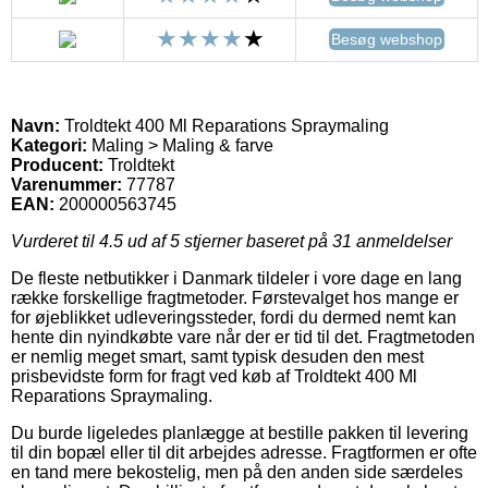
Besøg webshop
Navn:
Troldtekt 400 Ml Reparations Spraymaling
Kategori:
Maling > Maling & farve
Producent:
Troldtekt
Varenummer:
77787
EAN:
200000563745
Vurderet til
4.5
ud af 5 stjerner baseret på
31
anmeldelser
De fleste netbutikker i Danmark tildeler i vore dage en lang
række forskellige fragtmetoder. Førstevalget hos mange er
for øjeblikket udleveringssteder, fordi du dermed nemt kan
hente din nyindkøbte vare når der er tid til det. Fragtmetoden
er nemlig meget smart, samt typisk desuden den mest
prisbevidste form for fragt ved køb af Troldtekt 400 Ml
Reparations Spraymaling.
Du burde ligeledes planlægge at bestille pakken til levering
til din bopæl eller til dit arbejdes adresse. Fragtformen er ofte
en tand mere bekostelig, men på den anden side særdeles