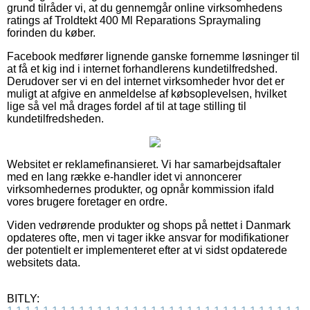
grund tilråder vi, at du gennemgår online virksomhedens
ratings af Troldtekt 400 Ml Reparations Spraymaling
forinden du køber.
Facebook medfører lignende ganske fornemme løsninger til
at få et kig ind i internet forhandlerens kundetilfredshed.
Derudover ser vi en del internet virksomheder hvor det er
muligt at afgive en anmeldelse af købsoplevelsen, hvilket
lige så vel må drages fordel af til at tage stilling til
kundetilfredsheden.
Websitet er reklamefinansieret. Vi har samarbejdsaftaler
med en lang række e-handler idet vi annoncerer
virksomhedernes produkter, og opnår kommission ifald
vores brugere foretager en ordre.
Viden vedrørende produkter og shops på nettet i Danmark
opdateres ofte, men vi tager ikke ansvar for modifikationer
der potentielt er implementeret efter at vi sidst opdaterede
websitets data.
BITLY: