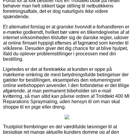
Forud for at folk bestiller hos en Troldtekt butik på nettet
behøver man helt sikkert tage stilling til netbutikkens
forretningsaftale, det er dog naturligvis ikke videre
spændende.
Et alternativt forslag er at granske hvorvidt e-forhandleren er
e-mærke godkendt, hvilket bør være en tilkendegivelse af at
internet virksomheden tilslutter sig de danske regler, udover
at online firmaet hyppigt efterses af fagmænd som kender til
vilkårene. Desuden giver det dig chance for at blive hjulpet,
ifald du oplever problemstillinger i processen med din
bestilling.
Ligeledes er det at foretrække at kunden er oppe på
mærkerne omkring de mest betydningsfulde betingelser der
gælder for bestillingen, eksempelvis den returneringsret
online webshoppen anvender. I den forbindelse er det tillige
afgørende, at man permanent bibeholder sin e-mail
kvittering, så man altid kan påvise ordren af Troldtekt 400 Ml
Reparations Spraymaling, uden hensyn til om man skal
shoppe til en pige eller dreng.
Trustpilot frembringer en del værdifulde løsninger til at
besigtige ret mange aktuelle kunders domme og af den