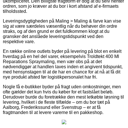
ukompliceret. Den billigste fragtform er dog at du selv henter
ordren, som jo kræver at du bor i kort afstand af e-firmaets
tilholdssted.
Leveringsdygtigheden på Maling > Maling & farve kan vise
sig at være særdeles væsentlig når du behøver din ordre
straks, og af den grund er det fuldkommen klogt at du
gransker det anslåede leveringstidspunkt ved den
respektive vare.
En række online outlets byder på levering på blot en enkelt
hverdag på en hel del varer, eksempelvis Troldtekt 400 Ml
Reparations Spraymaling, men vær obs på at det
nødvendiggør at handlen laves inden et angivent tidspunkt,
med hensynstagen til at de har en chance for at nå at få dit
nye produkt afsted før logistikpersonalet har fri.
Nogle få e-butikker byder på fragt uden omkostninger, men
ofte gælder det kun hvis du køber for et fastslået beløb.
Derudover burde du foretrække den mest letkøbte løsning til
levering, hvilket i de fleste tilfælde – om du bor tæt på
Aalborg, Frederikssund eller Svenstrup – er at få
fragtmanden til at levere varerne til en pakkeshop.