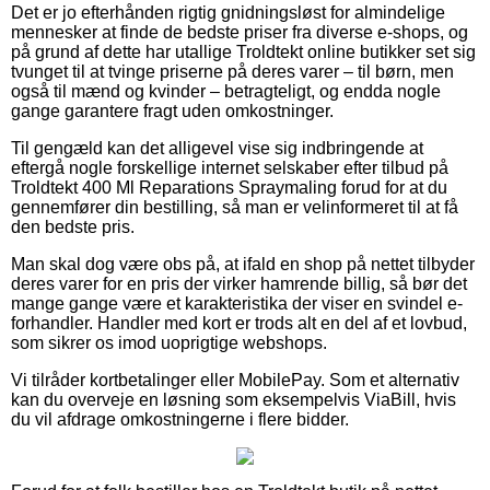
Det er jo efterhånden rigtig gnidningsløst for almindelige
mennesker at finde de bedste priser fra diverse e-shops, og
på grund af dette har utallige Troldtekt online butikker set sig
tvunget til at tvinge priserne på deres varer – til børn, men
også til mænd og kvinder – betragteligt, og endda nogle
gange garantere fragt uden omkostninger.
Til gengæld kan det alligevel vise sig indbringende at
eftergå nogle forskellige internet selskaber efter tilbud på
Troldtekt 400 Ml Reparations Spraymaling forud for at du
gennemfører din bestilling, så man er velinformeret til at få
den bedste pris.
Man skal dog være obs på, at ifald en shop på nettet tilbyder
deres varer for en pris der virker hamrende billig, så bør det
mange gange være et karakteristika der viser en svindel e-
forhandler. Handler med kort er trods alt en del af et lovbud,
som sikrer os imod uoprigtige webshops.
Vi tilråder kortbetalinger eller MobilePay. Som et alternativ
kan du overveje en løsning som eksempelvis ViaBill, hvis
du vil afdrage omkostningerne i flere bidder.