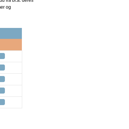
 fra bl.a. deres
mer og