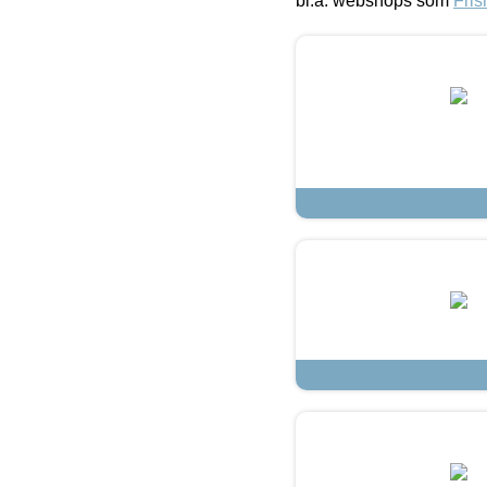
bl.a. webshops som
Fris