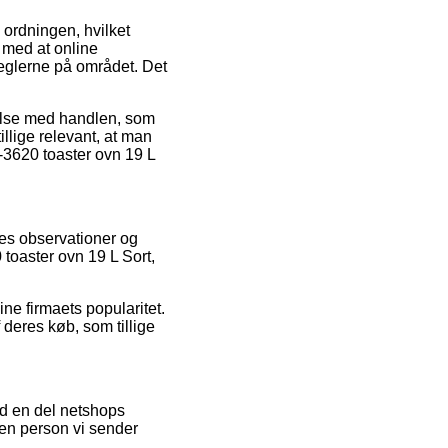
 ordningen, hvilket
e med at online
eglerne på området. Det
ndelse med handlen, som
llige relevant, at man
-3620 toaster ovn 19 L
res observationer og
 toaster ovn 19 L Sort,
ine firmaets popularitet.
f deres køb, som tillige
ed en del netshops
den person vi sender