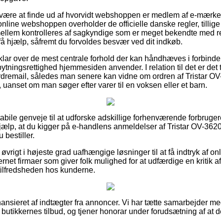
an være at finde ud af hvorvidt webshoppen er medlem af e-mærke
 online webshoppen overholder de officielle danske regler, tillig
mellem kontrolleres af sagkyndige som er meget bekendte med r
t få hjælp, såfremt du forvoldes besvær ved dit indkøb.
 er klar over de mest centrale forhold der kan håndhæves i forbi
ningsrettighed hjemmesiden anvender. I relation til det er det ti
dremail, således man senere kan vidne om ordren af Tristar OV
W, uanset om man søger efter varer til en voksen eller et barn.
stabile genveje til at udforske adskillige forhenværende forbruge
jælp, at du kigger på e-handlens anmeldelser af Tristar OV-3620
 bestiller.
øvrigt i højeste grad uafhængige løsninger til at få indtryk af onl
ernet firmaer som giver folk mulighed for at udfærdige en kritik a
e tilfredsheden hos kunderne.
nsieret af indtægter fra annoncer. Vi har tætte samarbejder m
 butikkernes tilbud, og tjener honorar under forudsætning af at 