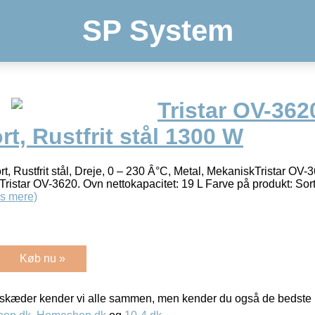
SP System
Tristar OV-362
rt, Rustfrit stål 1300 W
rt, Rustfrit stål, Dreje, 0 – 230 Â°C, Metal, MekaniskTristar OV-
WTristar OV-3620. Ovn nettokapacitet: 19 L Farve på produkt: Sort 
s mere)
Køb nu »
kæder kender vi alle sammen, men kender du også de bedste p