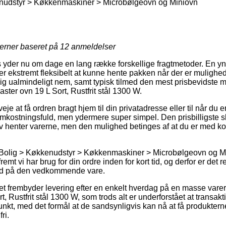
nudstyr > Køkkenmaskiner > Microbølgeovn og Miniovn
jerner baseret på
12
anmeldelser
ts yder nu om dage en lang række forskellige fragtmetoder. En yn
r ekstremt fleksibelt at kunne hente pakken når der er mulighed 
g ualmindeligt nem, samt typisk tilmed den mest prisbevidste m
aster ovn 19 L Sort, Rustfrit stål 1300 W.
je at få ordren bragt hjem til din privatadresse eller til når du e
ostningsfuld, men ydermere super simpel. Den prisbilligste slag
v henter varerne, men den mulighed betinges af at du er med kort 
 Bolig > Køkkenudstyr > Køkkenmaskiner > Microbølgeovn og Min
emt vi har brug for din ordre inden for kort tid, og derfor er det r
tid på den vedkommende vare.
tet frembyder levering efter en enkelt hverdag på en masse varer
t, Rustfrit stål 1300 W, som trods alt er underforstået at trans
spunkt, med det formål at de sandsynligvis kan nå at få produkter
ri.