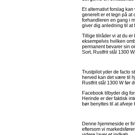
Et alternativt forslag k
generelt er et tegn på at
forhandleren en gang i 
giver dig anledning til a
Tillige tilråder vi at du
eksempelvis hvilken ombyt
permanent bevarer sin or
Sort, Rustfrit stål 1300 
Trustpilot yder de facto 
herved kan det være til h
Rustfrit stål 1300 W før du
Facebook tilbyder dig for 
Herinde er der faktisk int
bør benyttes til at afvej
Denne hjemmeside er fina
eftersom vi markedsfører
videre laver et indkøb.