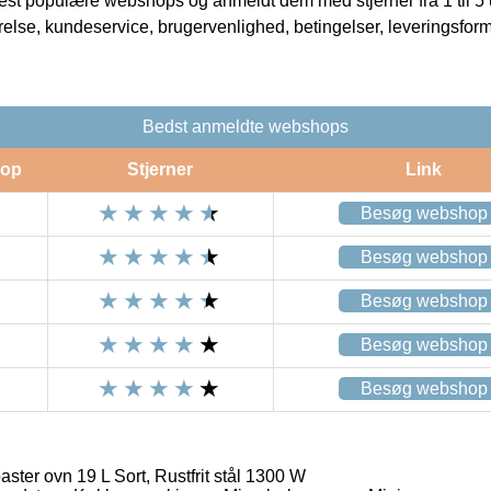
t populære webshops og anmeldt dem med stjerner fra 1 til 5 ud
rrelse, kundeservice, brugervenlighed, betingelser, leveringsfor
Bedst anmeldte webshops
op
Stjerner
Link
Besøg webshop
Besøg webshop
Besøg webshop
Besøg webshop
Besøg webshop
aster ovn 19 L Sort, Rustfrit stål 1300 W