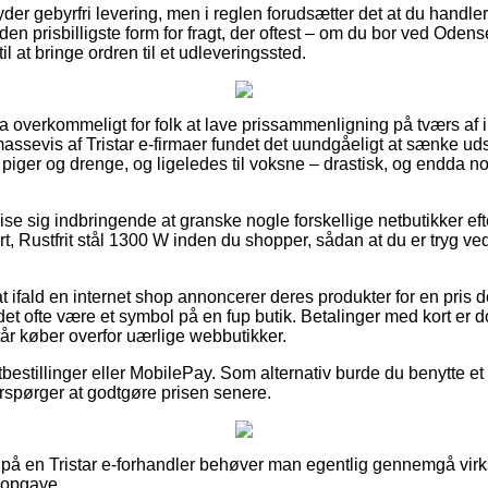
er gebyrfri levering, men i reglen forudsætter det at du handler
n prisbilligste form for fragt, der oftest – om du bor ved Odense
 til at bringe ordren til et udleveringssted.
ra overkommeligt for folk at lave prissammenligning på tværs af i
assevis af Tristar e-firmaer fundet det uundgåeligt at sænke ud
l piger og drenge, og ligeledes til voksne – drastisk, og endda 
vise sig indbringende at granske nogle forskellige netbutikker eft
t, Rustfrit stål 1300 W inden du shopper, sådan at du er tryg ved 
t ifald en internet shop annoncerer deres produkter for en pris 
det ofte være et symbol på en fup butik. Betalinger med kort er d
år køber overfor uærlige webbutikker.
tbestillinger eller MobilePay. Som alternativ burde du benytte et a
terspørger at godtgøre prisen senere.
 på en Tristar e-forhandler behøver man egentlig gennemgå vir
 opgave.