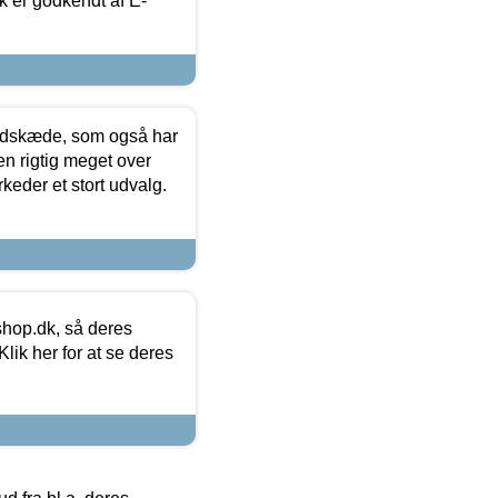
k er godkendt af E-
edskæde, som også har
en rigtig meget over
keder et stort udvalg.
hop.dk, så deres
lik her for at se deres