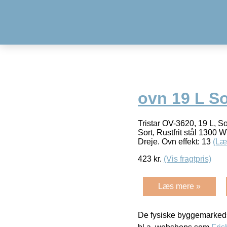
ovn 19 L So
Tristar OV-3620, 19 L, So
Sort, Rustfrit stål 1300 
Dreje. Ovn effekt: 13
(Læ
423
kr.
(Vis fragtpris)
Læs mere »
De fysiske byggemarkeds