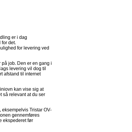
dling er i dag
for det.
ulighed for levering ved
r på job. Den er en gang i
s levering vil dog til
afstand til internet
iovn kan vise sig at
et så relevant at du ser
, eksempelvis Tristar OV-
aktionen gennemføres
ne ekspederet før