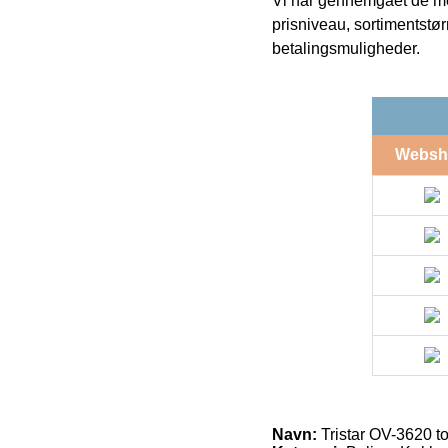
Vi har gennemgået de mes
prisniveau, sortimentstø
betalingsmuligheder.
Websh
Navn:
Tristar OV-3620 to