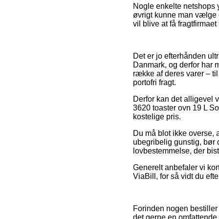
Nogle enkelte netshops yd
øvrigt kunne man vælge de
vil blive at få fragtfirmaet
Det er jo efterhånden ult
Danmark, og derfor har m
række af deres varer – ti
portofri fragt.
Derfor kan det alligevel 
3620 toaster ovn 19 L Sor
kostelige pris.
Du må blot ikke overse, a
ubegribelig gunstig, bør 
lovbestemmelse, der bist
Generelt anbefaler vi kor
ViaBill, for så vidt du ef
Forinden nogen bestiller
det gerne en omfattende