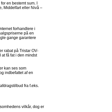
 for en bestemt sum. I
, Middelfart eller Nivå –
nternet forhandlere i
salgspriserne på en
nogle gange garantere
er rabat på Tristar OV-
at få fat i den mindst
der kan ses som
og indbefattet af en
fdragstilbud fra f.eks.
ksomhedens vilkår, dog er