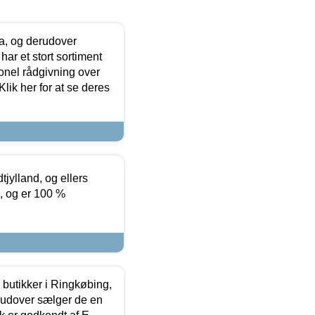
ia, og derudover
ar et stort sortiment
onel rådgivning over
ik her for at se deres
tjylland, og ellers
4, og er 100 %
butikker i Ringkøbing,
rudover sælger de en