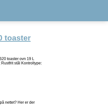
0 toaster
3620 toaster ovn 19 L
Rustfrit stål Kontroltype:
å nettet? Her er der