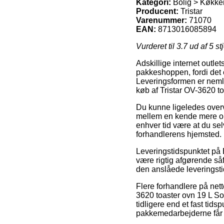
Kategori:
Bolig > Køkke
Producent:
Tristar
Varenummer:
71070
EAN:
8713016085894
Vurderet til
3.7
ud af 5 st
Adskillige internet outle
pakkeshoppen, fordi det e
Leveringsformen er nemli
køb af Tristar OV-3620 to
Du kunne ligeledes overve
mellem en kende mere omk
enhver tid være at du sel
forhandlerens hjemsted.
Leveringstidspunktet på
være rigtig afgørende såfr
den anslåede leverings
Flere forhandlere på net
3620 toaster ovn 19 L Sor
tidligere end et fast tid
pakkemedarbejderne får f