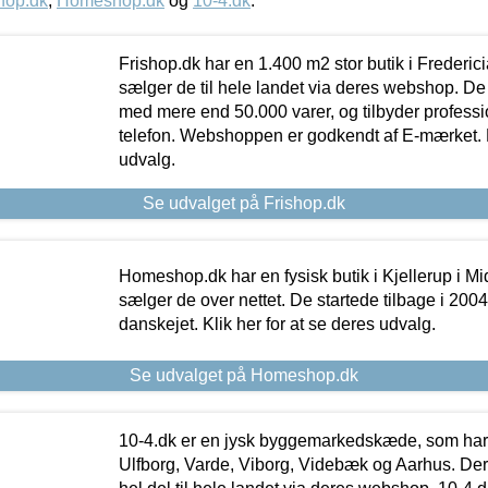
hop.dk
,
Homeshop.dk
og
10-4.dk
.
Frishop.dk har en 1.400 m2 stor butik i Frederic
sælger de til hele landet via deres webshop. De h
med mere end 50.000 varer, og tilbyder professi
telefon. Webshoppen er godkendt af E-mærket. Kl
udvalg.
Se udvalget på Frishop.dk
Homeshop.dk har en fysisk butik i Kjellerup i Mid
sælger de over nettet. De startede tilbage i 200
danskejet. Klik her for at se deres udvalg.
Se udvalget på Homeshop.dk
10-4.dk er en jysk byggemarkedskæde, som har 
Ulfborg, Varde, Viborg, Videbæk og Aarhus. De