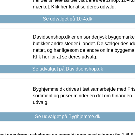
hel del til hele landet via deres webshop. 10-4.d
mærket. Klik her for at se deres udvalg.
Se udvalget på 10-4.dk
Davidsenshop.dk er en sønderjysk byggemark
butikker andre steder i landet. De sælger desud
nettet, og har ligesom de andre online byggemar
Klik her for at se deres udvalg.
Se udvalget på Davidsenshop.dk
Byghjemme.dk drives i tæt samarbejde med Fris
sortiment og priser minder en del om hinanden. K
udvalg.
Se udvalget på Byghjemme.dk