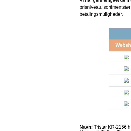
Vi har gennemgået de mes
prisniveau, sortimentstø
betalingsmuligheder.
Websh
Navn:
Tristar KR-2156 h