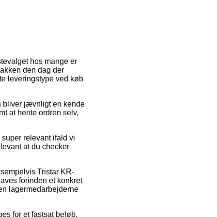
rstevalget hos mange er
 pakken den dag der
ste leveringstype ved køb
n bliver jævnligt en kende
mt at hente ordren selv,
uper relevant ifald vi
elevant at du checker
empelvis Tristar KR-
aves forinden et konkret
nden lagermedarbejderne
es for et fastsat beløb.