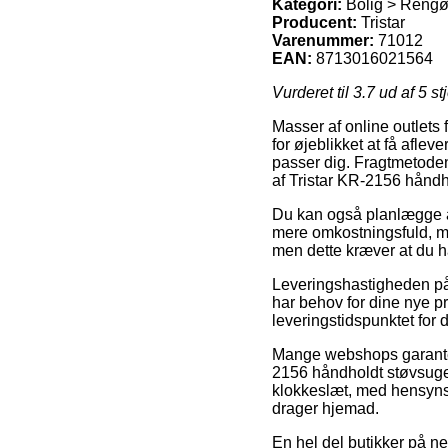
Kategori:
Bolig > Rengø
Producent:
Tristar
Varenummer:
71012
EAN:
8713016021564
Vurderet til
3.7
ud af 5 st
Masser af online outlets
for øjeblikket at få afle
passer dig. Fragtmetoden 
af Tristar KR-2156 håndh
Du kan også planlægge at 
mere omkostningsfuld, men
men dette kræver at du h
Leveringshastigheden på 
har behov for dine nye pr
leveringstidspunktet for d
Mange webshops garante
2156 håndholdt støvsuger
klokkeslæt, med hensynst
drager hjemad.
En hel del butikker på ne