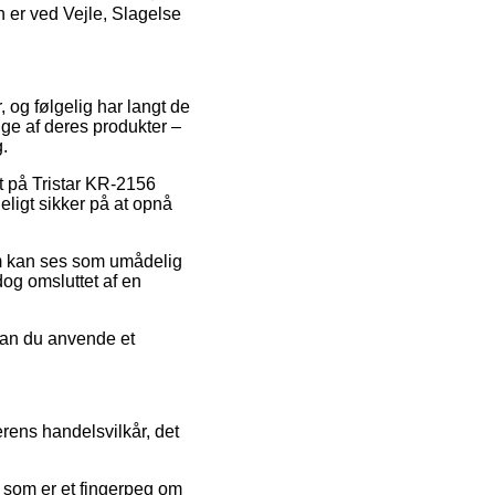
 er ved Vejle, Slagelse
, og følgelig har langt de
nge af deres produkter –
g.
bat på Tristar KR-2156
eligt sikker på at opnå
som kan ses som umådelig
dog omsluttet af en
 kan du anvende et
rens handelsvilkår, det
, som er et fingerpeg om