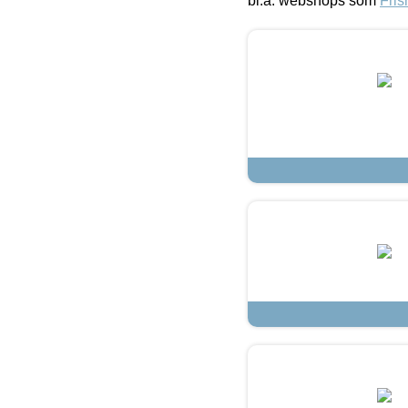
bl.a. webshops som
Fris