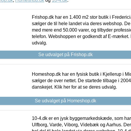
hop.dk
,
Homeshop.dk
og
10-4.dk
.
Frishop.dk har en 1.400 m2 stor butik i Frederic
sælger de til hele landet via deres webshop. De h
med mere end 50.000 varer, og tilbyder professi
telefon. Webshoppen er godkendt af E-mærket. Kl
udvalg.
Se udvalget på Frishop.dk
Homeshop.dk har en fysisk butik i Kjellerup i Mid
sælger de over nettet. De startede tilbage i 200
danskejet. Klik her for at se deres udvalg.
Se udvalget på Homeshop.dk
10-4.dk er en jysk byggemarkedskæde, som har 
Ulfborg, Varde, Viborg, Videbæk og Aarhus. De