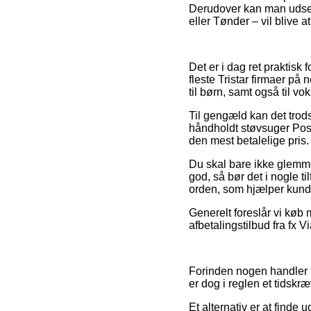
Derudover kan man udse d
eller Tønder – vil blive a
Det er i dag ret praktisk 
fleste Tristar firmaer på
til børn, samt også til v
Til gengæld kan det trods 
håndholdt støvsuger Posel
den mest betalelige pris.
Du skal bare ikke glemme,
god, så bør det i nogle t
orden, som hjælper kunde
Generelt foreslår vi køb
afbetalingstilbud fra fx V
Forinden nogen handler p
er dog i reglen et tidskr
Et alternativ er at find