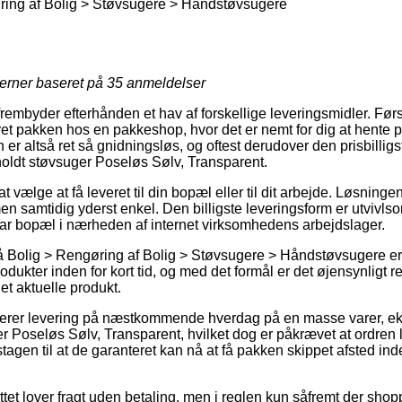
ring af Bolig > Støvsugere > Håndstøvsugere
jerner baseret på
35
anmeldelser
 frembyder efterhånden et hav af forskellige leveringsmidler. Fø
veret pakken hos en pakkeshop, hvor det er nemt for dig at hente
er altså ret så gnidningsløs, og oftest derudover den prisbillig
oldt støvsuger Poseløs Sølv, Transparent.
vælge at få leveret til din bopæl eller til dit arbejde. Løsninge
 samtidig yderst enkel. Den billigste leveringsform er utvivlso
ar bopæl i nærheden af internet virksomhedens arbejdslager.
Bolig > Rengøring af Bolig > Støvsugere > Håndstøvsugere er s
odukter inden for kort tid, og med det formål er det øjensynligt r
et aktuelle produkt.
rer levering på næstkommende hverdag på en masse varer, eks
 Poseløs Sølv, Transparent, hvilket dog er påkrævet at ordren l
agen til at de garanteret kan nå at få pakken skippet afsted i
ttet lover fragt uden betaling, men i reglen kun såfremt der shopp