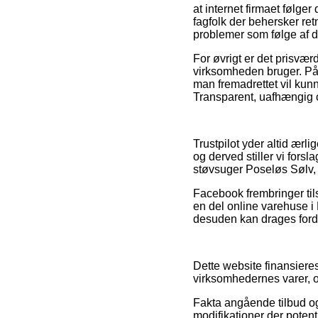
at internet firmaet følger
fagfolk der behersker ret
problemer som følge af d
For øvrigt er det prisværd
virksomheden bruger. På 
man fremadrettet vil kun
Transparent, uafhængig 
Trustpilot yder altid ær
og derved stiller vi fors
støvsuger Poseløs Sølv, 
Facebook frembringer tils
en del online varehuse i 
desuden kan drages fordel
Dette website finansieres
virksomhedernes varer, og
Fakta angående tilbud og
modifikationer der potent