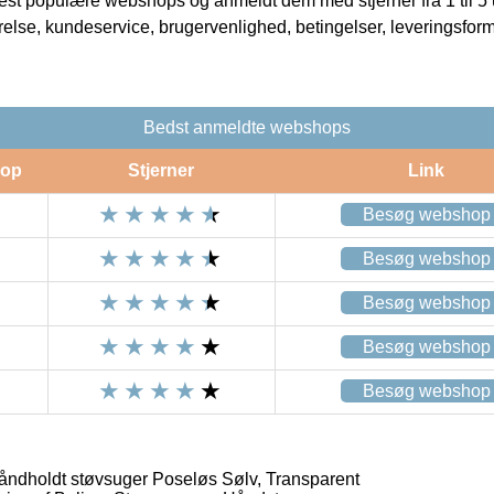
t populære webshops og anmeldt dem med stjerner fra 1 til 5 ud
rrelse, kundeservice, brugervenlighed, betingelser, leveringsfor
Bedst anmeldte webshops
op
Stjerner
Link
Besøg webshop
Besøg webshop
Besøg webshop
Besøg webshop
Besøg webshop
åndholdt støvsuger Poseløs Sølv, Transparent