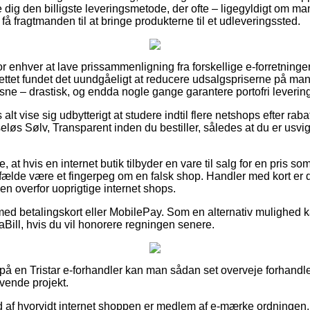
ig den billigste leveringsmetode, der ofte – ligegyldigt om man
t få fragtmanden til at bringe produkterne til et udleveringssted.
for enhver at lave prissammenligning fra forskellige e-forretninger
 nettet fundet det uundgåeligt at reducere udsalgspriserne på ma
oksne – drastisk, og endda nogle gange garantere portofri leverin
alt vise sig udbytterigt at studere indtil flere netshops efter ra
øs Sølv, Transparent inden du bestiller, således at du er usvig
 at hvis en internet butik tilbyder en vare til salg for en pris 
ilfælde være et fingerpeg om en falsk shop. Handler med kort er 
n overfor uoprigtige internet shops.
 med betalingskort eller MobilePay. Som en alternativ mulighed
iaBill, hvis du vil honorere regningen senere.
å en Tristar e-forhandler kan man sådan set overveje forhandle
ævende projekt.
e ud af hvorvidt internet shoppen er medlem af e-mærke ordningen