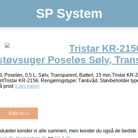
SP System
Tristar KR-215
støvsuger Poseløs Sølv, Tran
, Poseløs, 0,5 L, Sølv, Transparent, Batteri, 15 min.Tristar KR
ntTristar KR-2156. Rengøringstype: Tør&våd. Støvbeholder typ
på prod
(Læs mere)
Køb nu »
kæder kender vi alle sammen, men kender du også de bedste p