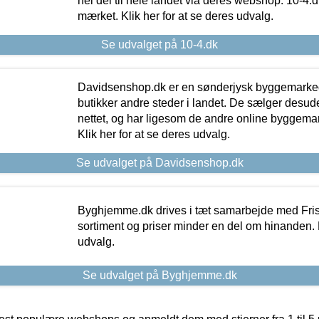
hel del til hele landet via deres webshop. 10-4.d
mærket. Klik her for at se deres udvalg.
Se udvalget på 10-4.dk
Davidsenshop.dk er en sønderjysk byggemark
butikker andre steder i landet. De sælger desud
nettet, og har ligesom de andre online byggemar
Klik her for at se deres udvalg.
Se udvalget på Davidsenshop.dk
Byghjemme.dk drives i tæt samarbejde med Fris
sortiment og priser minder en del om hinanden. K
udvalg.
Se udvalget på Byghjemme.dk