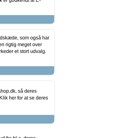
k er godkendt af E-
edskæde, som også har
en rigtig meget over
keder et stort udvalg.
hop.dk, så deres
lik her for at se deres