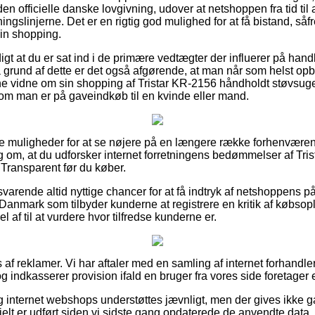
 den officielle danske lovgivning, udover at netshoppen fra tid til
ningslinjerne. Det er en rigtig god mulighed for at få bistand, så
in shopping.
igt at du er sat ind i de primære vedtægter der influerer på handl
grund af dette er det også afgørende, at man når som helst opbe
ne vidne om sin shopping af Tristar KR-2156 håndholdt støvsug
om man er på gaveindkøb til en kvinde eller mand.
lige muligheder for at se nøjere på en længere række forhenvær
lag om, at du udforsker internet forretningens bedømmelser af Tr
Transparent før du køber.
varende altid nyttige chancer for at få indtryk af netshoppens på
Danmark som tilbyder kunderne at registrere en kritik af købsopl
 af til at vurdere hvor tilfredse kunderne er.
 af reklamer. Vi har aftaler med en samling af internet forhandle
 indkasserer provision ifald en bruger fra vores side foretager 
 internet webshops understøttes jævnligt, men der gives ikke g
ielt er udført siden vi sidste gang opdaterede de anvendte data.