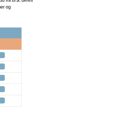
 fra bl.a. deres
mer og