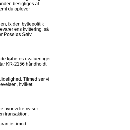
 anden besigtiges af
fremt du oplever
en, fx den byttepolitik
varer ens kvittering, så
er Poseløs Sølv,
ende køberes evalueringer
istar KR-2156 håndholdt
lidelighed. Tilmed ser vi
evelsen, hvilket
re hvor vi fremviser
en transaktion.
arantier imod