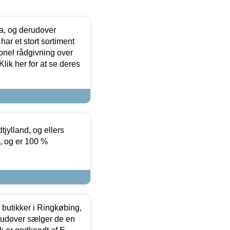
ia, og derudover
ar et stort sortiment
onel rådgivning over
ik her for at se deres
tjylland, og ellers
4, og er 100 %
butikker i Ringkøbing,
rudover sælger de en