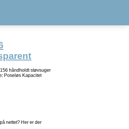
6
sparent
-2156 håndholdt støvsuger
e: Poseløs Kapacitet
å nettet? Her er der