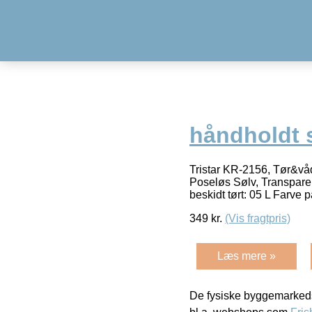
håndholdt 
Tristar KR-2156, Tør&våd
Poseløs Sølv, Transpare
beskidt tørt: 05 L Farve 
349
kr.
(Vis fragtpris)
Læs mere »
De fysiske byggemarkeds