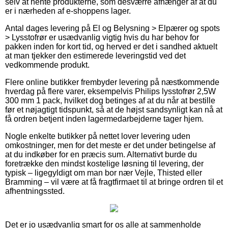
selv at hente produkterne, som desværre afhænger af at du
er i nærheden af e-shoppens lager.
Antal dages levering på El og Belysning > Elpærer og spots
> Lysstofrør er usædvanlig vigtig hvis du har behov for
pakken inden for kort tid, og herved er det i sandhed aktuelt
at man tjekker den estimerede leveringstid ved det
vedkommende produkt.
Flere online butikker frembyder levering på næstkommende
hverdag på flere varer, eksempelvis Philips lysstofrør 2,5W
300 mm 1 pack, hvilket dog betinges af at du når at bestille
før et nøjagtigt tidspunkt, så at de højst sandsynligt kan nå at
få ordren betjent inden lagermedarbejderne tager hjem.
Nogle enkelte butikker på nettet lover levering uden
omkostninger, men for det meste er det under betingelse af
at du indkøber for en præcis sum. Alternativt burde du
foretrække den mindst kostelige løsning til levering, der
typisk – ligegyldigt om man bor nær Vejle, Thisted eller
Bramming – vil være at få fragtfirmaet til at bringe ordren til et
afhentningssted.
Det er jo usædvanlig smart for os alle at sammenholde