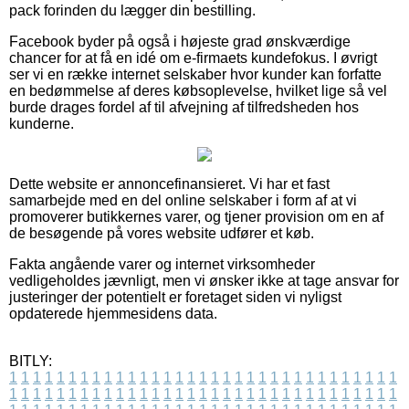
pack forinden du lægger din bestilling.
Facebook byder på også i højeste grad ønskværdige
chancer for at få en idé om e-firmaets kundefokus. I øvrigt
ser vi en række internet selskaber hvor kunder kan forfatte
en bedømmelse af deres købsoplevelse, hvilket lige så vel
burde drages fordel af til afvejning af tilfredsheden hos
kunderne.
Dette website er annoncefinansieret. Vi har et fast
samarbejde med en del online selskaber i form af at vi
promoverer butikkernes varer, og tjener provision om en af
de besøgende på vores website udfører et køb.
Fakta angående varer og internet virksomheder
vedligeholdes jævnligt, men vi ønsker ikke at tage ansvar for
justeringer der potentielt er foretaget siden vi nyligst
opdaterede hjemmesidens data.
BITLY:
1
1
1
1
1
1
1
1
1
1
1
1
1
1
1
1
1
1
1
1
1
1
1
1
1
1
1
1
1
1
1
1
1
1
1
1
1
1
1
1
1
1
1
1
1
1
1
1
1
1
1
1
1
1
1
1
1
1
1
1
1
1
1
1
1
1