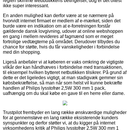
reglen skimme webbutikkens betingelser, dog er det oftest
ikke super interessant.
En anden mulighed kan derfor være at se nærmere på
hvorvidt internet firmaet er medlem af e-mærket, siden det
burde være en indikation om at e-forretningen forstår
gældende dansk lovgivning, udover at online webshoppen
en gang i mellem revideres af fagmænd som er meget
fortrolige vedtægterne på området. Derudover tilbydes du
chance for støtte, hvis du får vanskeligheder i forbindelse
med din shopping.
Ligeså anbefaler vi at køberen er vaks omkring de vigtigste
vilkår der kan håndhæves i forbindelse med transaktionen,
til eksempel hvilken bytteret netbutikken tilsikrer. På grund af
dette er det ligeledes vigtigt, at man stadigvæk gemmer sin
købsbekræftelse, så man når som helst vil kunne bekræfte
handlen af Philips lysstofrør 2,5W 300 mm 1 pack,
uafhængig om du skal købe en gave til en herre eller dame.
Trustpilot frembyder en lang række ønskværdige muligheder
for at gennemstøve en lang række eksisterende kunders
synspunkter og derfor støtter vi, at du kigger på internet
virksomhedens kritik af Philips lysstofrør 2,5W 300 mm 1