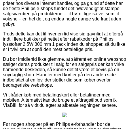
priser hos diverse internet handler, og på grund af dette har
de fleste Philips e-shops fundet det nødvendigt at stampe
salgsværdien på produkterne – til børn, lige så vel som til
voksne – en hel del, og endda nogle gange yde fragt uden
gebyr.
Trods dette kan det til hver en tid vise sig gavnligt at eftergå
indtil flere butikker på nettet efter rabatkoder på Philips
lysstofrør 2,5W 300 mm 1 pack inden du shopper, så du ikke
er i tvivl om at opnå den mest betalelige pris.
Du bør imidlertid ikke glemme, at såfremt en online webshop
sælger deres produkter til salg for en salgspris der kan virke
hamrende beskeden, så kunne det tit være et bevis på en
snydagtig shop. Handler med kort er på den anden side
indbefattet af en lov, der støtter dig som køber overfor
bedrageriske webshops.
Vi tilråder køb med betalingskort eller betalinger med
mobilen. Alternativt kan du bruge et afdragstilbud som fx
ViaBill, for så vidt du agter at afbetale regningen senere.
Før nogen shopper på en Philips e-forhandler bør de i