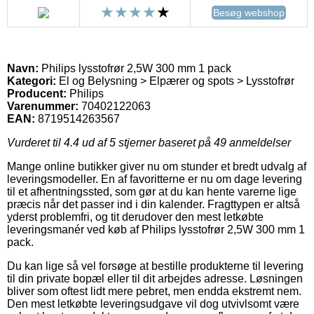
Besøg webshop
Navn:
Philips lysstofrør 2,5W 300 mm 1 pack
Kategori:
El og Belysning > Elpærer og spots > Lysstofrør
Producent:
Philips
Varenummer:
70402122063
EAN:
8719514263567
Vurderet til
4.4
ud af 5 stjerner baseret på
49
anmeldelser
Mange online butikker giver nu om stunder et bredt udvalg af
leveringsmodeller. En af favoritterne er nu om dage levering
til et afhentningssted, som gør at du kan hente varerne lige
præcis når det passer ind i din kalender. Fragttypen er altså
yderst problemfri, og tit derudover den mest letkøbte
leveringsmanér ved køb af Philips lysstofrør 2,5W 300 mm 1
pack.
Du kan lige så vel forsøge at bestille produkterne til levering
til din private bopæl eller til dit arbejdes adresse. Løsningen
bliver som oftest lidt mere pebret, men endda ekstremt nem.
Den mest letkøbte leveringsudgave vil dog utvivlsomt være