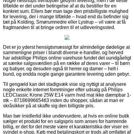
Nogle netshops frembyder gebyrfri levering, men i de fleste
tilfælde er det under betingelse af at du bestiller for en
konkret sum. Ellers bør man tage den prisbilligste mulighed
for levering, der i mange tilfælde – hvad end du befinder sig
tæt på Kolding, Smørumnedre eller Lystrup – vil være at få
fragtmanden til at bringe ordren til et udleveringssted.
Det er jo yderst hensigtsmæssigt for almindelige dødelige at
sammenligne priser i blandt diverse e-handler, og herved
har adskillige Philips online varehuse fundet det uundgåeligt
at sænke salgsværdien på en række af deres varer – til børn
og babyer, og desuden også til herrer og damer – helt i
bund, og endda nogle gange garantere levering uden gebyr.
Til gengæld kan det stadigvæk vise sig nyttigt at analysere
nogle enkelte internet forretninger efter udsalg på Philips
LEDClassic Krone 25W E14 varm hvid mat ikke dæmpbar 1-
stk – 8718699665463 inden du shopper, sådan at man er
skråsikker på at skaffe sig den billigste pris.
Man bør imidlertid ikke undervurdere, at hvis en online butik
sælger et produkt for en salgspris som anses for hamrende
billig, er det for det meste være et karakteristika der viser en
svindel e-shop. Køb med betalingskort er trods alt omfattet af