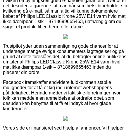
hvilken ombytningsrettighed e-handlen garanterer. Derfor er
det desuden afgørende, at man når som helst bibeholder sin
kvittering på e-mail, så man altid vil kunne dokumentere
købet af Philips LEDClassic Krone 25W E14 varm hvid mat
ikke dæmpbar 1-stk – 8718699665463, uafhængig om du
søger et produkt til en herre eller dame.
Trustpilot yder uden sammenligning gode chancer for at
undersøge mange øvrige konsumenters iagttagelser og på
grund af dette foreslåes det, at du betragter online butikkens
omtaler af Philips LEDClassic Krone 25W E14 varm hvid
mat ikke dæmpbar 1-stk – 8718699665463 inden du
placerer din ordre.
Facebook fremskaffer endvidere fuldkommen stabile
muligheder for at få et kig ind i internet webshoppens
pålidelighed. Herinde møder vi faktisk e-forretninger hvor
folk kan meddele en anmeldelse af ordreforløbet, som
desuden kan benyttes til at få et indtryk af hvor glade
kunderne er.
Vores side er finansieret ved hjælp af annoncer. Vi hjælper