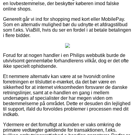
en lovbestemmelse, der beskytter køberen imod falske
online shops.
Generelt går vi ind for shopping med kort eller MobilePay.
Som en alternativ mulighed bør du udnytte et afdragstilbud
som f.eks. ViaBill, hvis du ser en fordel i at betale betalingen
i flere bidder.
Forud for at nogen handler i en Philips webbutik burde de
utvivlsomt gennemløbe forhandlerens vilkår, dog er det ofte
ikke specielt ophidsende.
Et nemmere alternativ kan være at se hvorvidt online
forretningen er tilsluttet e-mærket, da det bør være en
sikkerhed for at internet virksomheden forsvarer de danske
retningslinjer, samt at e-handlen en gang i mellem
undersøges af specialister der har megen viden om
bestemmelserne på området. Dette er desuden din lejlighed
til support, ifald du forvoldes problemer i processen med dit
indkøb.
Ydermere er det fornuftigt at kunden er vaks omkring de
primære vedtægter gældende for transaktionen, f.eks.