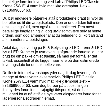
betalelige form for levering ved køb af Philips LEDClassic
Krone 25W E14 varm hvid mat ikke dæmpbar 1-stk –
8718699665463.
Du bør endvidere påtænke at få produkterne bragt til hvor du
bor eller ud til din arbejdsplads. Den er undertiden lidt mere
omkostningsfuld, men også ret ukompliceret. Den mest
betalelige fragtløsning vil dog utvivlsomt være selv at hente
ordren, som dog afhænger af at du befinder dig i kort afstand
af e-handlens arbejdslager.
Antal dages levering på El & Belysning > LED pærer & LED
lys > LED Krone er jo usædvanlig afgørende forudsat du har
brug for din pakke om et øjeblik, så med det formål er det
faktisk essentielt at du kigger nærmere på den estimerede
leveringsdato for den aktuelle vare.
De fleste internet webshops yder dag-til-dag levering på
mange af deres varer, eksempelvis Philips LEDClassic
Krone 25W E14 varm hvid mat ikke dæmpbar 1-stk –
8718699665463, som dog beroer på at bestillingen
fuldbyrdes forud for et nøjagtigt tidspunkt, så de har
mulighed for at nå at få de nye varer ekspederet forud for at
lagerpersonalet drager hjemad.