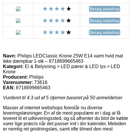
Besøg webshop
Besøg webshop
Besøg webshop
Navn:
Philips LEDClassic Krone 25W E14 varm hvid mat
ikke dæmpbar 1-stk – 8718699665463
Kategori:
El & Belysning > LED pærer & LED lys > LED
Krone
Producent:
Philips
Varenummer:
73616
EAN:
8718699665463
Vurderet til
4.3
ud af 5 stjerner baseret på
50
anmeldelser
Masser af internet webshops foreslår nu diverse
leveringsløsninger. En af de mest populære er i dag at få
leveret til et udleveringssted, og så afhenter du blot de købte
varer lige præcis når det passer ind i din kalender. Metoden
er nemlig ret gnidningsløs, samt ofte tilmed den mest