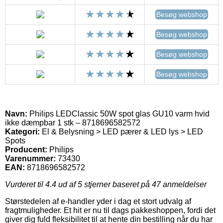
Besøg webshop
Besøg webshop
Besøg webshop
Besøg webshop
Navn:
Philips LEDClassic 50W spot glas GU10 varm hvid
ikke dæmpbar 1 stk – 8718696582572
Kategori:
El & Belysning > LED pærer & LED lys > LED
Spots
Producent:
Philips
Varenummer:
73430
EAN:
8718696582572
Vurderet til
4.4
ud af 5 stjerner baseret på
47
anmeldelser
Størstedelen af e-handler yder i dag et stort udvalg af
fragtmuligheder. Et hit er nu til dags pakkeshoppen, fordi det
giver dig fuld fleksibilitet til at hente din bestilling når du har