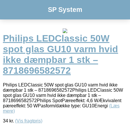
SP System
Philips LEDClassic 50W
spot glas GU10 varm hvid
ikke dæmpbar 1 stk –
8718696582572
Philips LEDClassic 50W spot glas GU10 varm hvid ikke
dæmpbar 1 stk – 8718696582572Philips LEDClassic 50W
spot glas GU10 varm hvid ikke dæmpbar 1 stk –
8718696582572Philips SpotPæreeffekt: 4,6 WÆkvivalent
pæreeffekt: 50 WPasform/dække type: GU10Energi
(Læs
mere)
34
kr.
(Vis fragtpris)