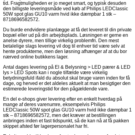
tid. Fragtmuligheden er jo meget smart, og typisk desuden
den billigste leveringsmåde ved køb af Philips LEDClassic
50W spot glas GU10 varm hvid ikke dæmpbar 1 stk –
8718696582572.
Du burde endvidere planlægge at få det leveret til din private
bopæl eller ud på din arbejdsplads. Løsningen er gerne en
anelse dyrere, men tillige virkelig problemfri. Den mest
betalelige slags levering vil dog til enhver tid være selv at
hente produkterne, men den løsning afhænger af at du bor
nærved online butikkens lager.
Antal dages levering på El & Belysning > LED pærer & LED
lys > LED Spots kan i nogle tilfælde være virkelig
betydningsfuld ifald du absolut skal bruge varen inden for få
dage, og herved er det aldeles aktuelt at man besigtiger den
estimerede leveringstid for den pågældende vare.
En del e-shops giver levering efter en enkelt hverdag på
mange af deres varenumre, eksempelvis Philips
LEDClassic 50W spot glas GU10 varm hvid ikke dæmpbar 1
stk – 8718696582572, men det kræver at bestillingen
anbringes inden et fast tidspunkt, så de kan nå at få pakken
skippet afsted før lagerpersonalet har fri.