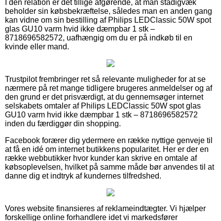
I den relation er det tillige afgørende, at man stadigvæk
beholder sin købsbekræftelse, således man en anden gang
kan vidne om sin bestilling af Philips LEDClassic 50W spot
glas GU10 varm hvid ikke dæmpbar 1 stk –
8718696582572, uafhængig om du er på indkøb til en
kvinde eller mand.
Trustpilot frembringer ret så relevante muligheder for at se
nærmere på ret mange tidligere brugeres anmeldelser og af
den grund er det prisværdigt, at du gennemsøger internet
selskabets omtaler af Philips LEDClassic 50W spot glas
GU10 varm hvid ikke dæmpbar 1 stk – 8718696582572
inden du færdiggør din shopping.
Facebook forærer dig ydermere en række nyttige genveje til
at få en idé om internet butikkens popularitet. Her er der en
række webbutikker hvor kunder kan skrive en omtale af
købsoplevelsen, hvilket på samme måde bør anvendes til at
danne dig et indtryk af kundernes tilfredshed.
Vores website finansieres af reklameindtægter. Vi hjælper
forskellige online forhandlere idet vi markedsfører