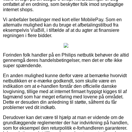
omfattet af en ordning, som beskytter folk imod snydagtige
internet shops.
Vi anbefaler betalinger med kort eller MobilePay. Som en
alternativ mulighed kan du bruge et afbetalingstilbud fra
eksempelvis ViaBill, i tilfælde af at du agter at finansiere
regningen i flere bidder.
Forinden folk handler på en Philips netbutik behøver de altid
gennemgå deres handelsbetingelser, men det er ofte ikke
super spændende.
En anden mulighed kunne derfor være at bemærke hvorvidt
netbutikken er e-mærke godkendt, som skulle være en
indikation om at e-handlen forstår den officielle danske
lovgivning, tillige med at internet firmaet hyppigt kigges til af
fagmænd som har meget erfaring med lovene på området.
Dette er desuden din anledning til støtte, såfremt du får
problemer ved dit indkøb.
Derudover kan det være til hjælp at man er vidende om de
grundlæggende reglementer der har indvirkning på handlen,
som for eksempel den returpolitik e-forhandleren garanterer.