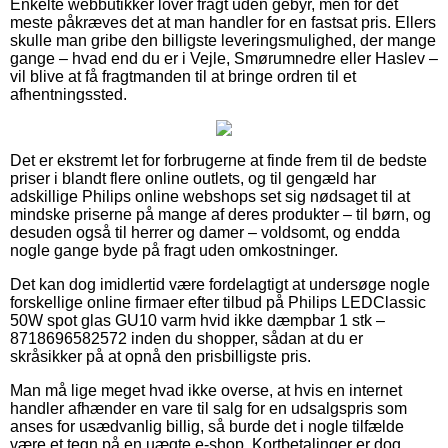
Enkelte webbutikker lover fragt uden gebyr, men for det
meste påkræves det at man handler for en fastsat pris. Ellers
skulle man gribe den billigste leveringsmulighed, der mange
gange – hvad end du er i Vejle, Smørumnedre eller Haslev –
vil blive at få fragtmanden til at bringe ordren til et
afhentningssted.
Det er ekstremt let for forbrugerne at finde frem til de bedste
priser i blandt flere online outlets, og til gengæld har
adskillige Philips online webshops set sig nødsaget til at
mindske priserne på mange af deres produkter – til børn, og
desuden også til herrer og damer – voldsomt, og endda
nogle gange byde på fragt uden omkostninger.
Det kan dog imidlertid være fordelagtigt at undersøge nogle
forskellige online firmaer efter tilbud på Philips LEDClassic
50W spot glas GU10 varm hvid ikke dæmpbar 1 stk –
8718696582572 inden du shopper, sådan at du er
skråsikker på at opnå den prisbilligste pris.
Man må lige meget hvad ikke overse, at hvis en internet
handler afhænder en vare til salg for en udsalgspris som
anses for usædvanlig billig, så burde det i nogle tilfælde
være et tegn på en uægte e-shop. Kortbetalinger er dog