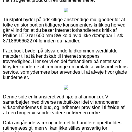
man søger et produkt til en dame eller herre.
Trustpilot byder på adskillige anstændige muligheder for at
tolke en stor portion tidligere konsumenters kritik og herved
går vi ind for, at du beser internet forhandlerens kritik af
Philips LED rør 600 mm 8W kold hvid ikke dæmpbar 1 stk –
8718696662274 forinden du handler.
Facebook byder på tilsvarende fuldkommen værdifulde
metoder til at få kendskab til internet shoppens
troværdighed. Her ser vi en del forhandlere på nettet som
tilbyder kunderne at frembringe en omtale af virksomhedens
service, som ydermere bør anvendes til at afveje hvor glade
kunderne er.
Denne side er finansieret ved hjælp af annoncer. Vi
samarbejder med diverse netbutikker idet vi annoncerer
virksomhedernes tilbud, og indhenter provision i tilfælde af
at den bruger vi sender videre udfører en ordre.
Data angående varer og internet forhandlere opretholdes
rutinemæssigt, men vi kan ikke stilles ansvarlig for