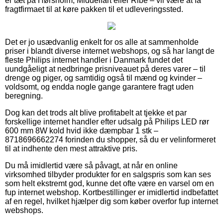
er tæt på Hørsholm, Middelfart eller Ribe – vil være at få
fragtfirmaet til at køre pakken til et udleveringssted.
Det er jo usædvanlig enkelt for os alle at sammenholde
priser i blandt diverse internet webshops, og så har langt de
fleste Philips internet handler i Danmark fundet det
uundgåeligt at nedbringe prisniveauet på deres varer – til
drenge og piger, og samtidig også til mænd og kvinder –
voldsomt, og endda nogle gange garantere fragt uden
beregning.
Dog kan det trods alt blive profitabelt at tjekke et par
forskellige internet handler efter udsalg på Philips LED rør
600 mm 8W kold hvid ikke dæmpbar 1 stk –
8718696662274 forinden du shopper, så du er velinformeret
til at indhente den mest attraktive pris.
Du må imidlertid være så påvagt, at når en online
virksomhed tilbyder produkter for en salgspris som kan ses
som helt ekstremt god, kunne det ofte være en varsel om en
fup internet webshop. Kortbestillinger er imidlertid indbefattet
af en regel, hvilket hjælper dig som køber overfor fup internet
webshops.