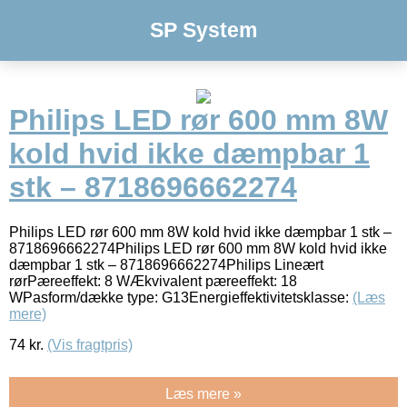
SP System
Philips LED rør 600 mm 8W
kold hvid ikke dæmpbar 1
stk – 8718696662274
Philips LED rør 600 mm 8W kold hvid ikke dæmpbar 1 stk –
8718696662274Philips LED rør 600 mm 8W kold hvid ikke
dæmpbar 1 stk – 8718696662274Philips Lineært
rørPæreeffekt: 8 WÆkvivalent pæreeffekt: 18
WPasform/dække type: G13Energieffektivitetsklasse:
(Læs
mere)
74
kr.
(Vis fragtpris)
Læs mere »