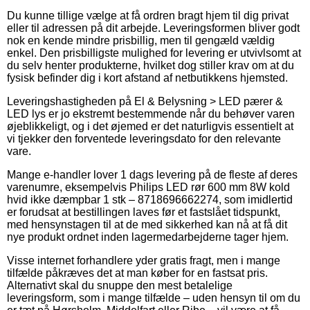
Du kunne tillige vælge at få ordren bragt hjem til dig privat
eller til adressen på dit arbejde. Leveringsformen bliver godt
nok en kende mindre prisbillig, men til gengæld vældig
enkel. Den prisbilligste mulighed for levering er utvivlsomt at
du selv henter produkterne, hvilket dog stiller krav om at du
fysisk befinder dig i kort afstand af netbutikkens hjemsted.
Leveringshastigheden på El & Belysning > LED pærer &
LED lys er jo ekstremt bestemmende når du behøver varen
øjeblikkeligt, og i det øjemed er det naturligvis essentielt at
vi tjekker den forventede leveringsdato for den relevante
vare.
Mange e-handler lover 1 dags levering på de fleste af deres
varenumre, eksempelvis Philips LED rør 600 mm 8W kold
hvid ikke dæmpbar 1 stk – 8718696662274, som imidlertid
er forudsat at bestillingen laves før et fastslået tidspunkt,
med hensynstagen til at de med sikkerhed kan nå at få dit
nye produkt ordnet inden lagermedarbejderne tager hjem.
Visse internet forhandlere yder gratis fragt, men i mange
tilfælde påkræves det at man køber for en fastsat pris.
Alternativt skal du snuppe den mest betalelige
leveringsform, som i mange tilfælde – uden hensyn til om du