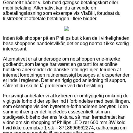
Generelt tilråder vi køb med gængse betalingskort eller
mobilbetaling. Alternativt kan du anvende en
afbetalingsløsning som eksempelvis ViaBill, forudsat du
tilstræber at afbetale betalingen i flere bidder.
Inden folk shopper på en Philips butik kan de i virkeligheden
bese shoppens handelsvilkår, det er dog normalt ikke særlig
interessant.
Alternativet er at undersøge om netshoppen er e-mærke
godkendt, som længe har været en garanti for at online
butikken anerkender de danske retningslinjer, foruden at
internet forretningen rutinemæssigt besøges af eksperter der
er inde i reglerne. Det er en rigtig god anledning til support,
såfremt du skulle få problemer ved din bestilling.
For øvrigt anbefaler vi at køberen er omhyggelig omkring de
vigtigste forhold der spiller ind i forbindelse med bestillingen,
som eksempelvis den bytteret e-forhandleren benytter. I den
sammenhæng er det ligeledes essesentielt, at man
stadigvæk bibeholder ens faktura, så man fremadrettet kan
vidne om sin shopping af Philips LED rør 600 mm 8W kold
hvid ikke dæmpbar 1 stk – 8718696662274, uafhængig om