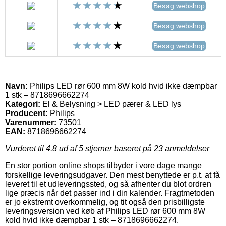
Besøg webshop
Besøg webshop
Besøg webshop
Navn:
Philips LED rør 600 mm 8W kold hvid ikke dæmpbar
1 stk – 8718696662274
Kategori:
El & Belysning > LED pærer & LED lys
Producent:
Philips
Varenummer:
73501
EAN:
8718696662274
Vurderet til
4.8
ud af 5 stjerner baseret på
23
anmeldelser
En stor portion online shops tilbyder i vore dage mange
forskellige leveringsudgaver. Den mest benyttede er p.t. at få
leveret til et udleveringssted, og så afhenter du blot ordren
lige præcis når det passer ind i din kalender. Fragtmetoden
er jo ekstremt overkommelig, og tit også den prisbilligste
leveringsversion ved køb af Philips LED rør 600 mm 8W
kold hvid ikke dæmpbar 1 stk – 8718696662274.