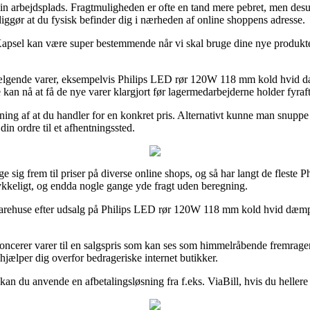
 din arbejdsplads. Fragtmuligheden er ofte en tand mere pebret, men des
diggør at du fysisk befinder dig i nærheden af online shoppens adresse.
l kan være super bestemmende når vi skal bruge dine nye produkter fl
edst sælgende varer, eksempelvis Philips LED rør 120W 118 mm kold hvid
 kan nå at få de nye varer klargjort før lagermedarbejderne holder fyraf
ning af at du handler for en konkret pris. Alternativt kunne man snuppe d
in ordre til et afhentningssted.
e sig frem til priser på diverse online shops, og så har langt de fleste Ph
trykkeligt, og endda nogle gange yde fragt uden beregning.
 varehuse efter udsalg på Philips LED rør 120W 118 mm kold hvid dæmp
oncerer varer til en salgspris som kan ses som himmelråbende fremragend
hjælper dig overfor bedrageriske internet butikker.
kan du anvende en afbetalingsløsning fra f.eks. ViaBill, hvis du hellere