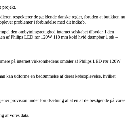
 projekt.
dleren respekterer de gældende danske regler, foruden at butikken nu
 oplever problemer i forbindelse med dit indkøb.
sempel den ombytningsrettighed internet selskabet tilbyder. I den
lingen af Philips LED rør 120W 118 mm kold hvid dæmpbar 1 stk –
 nærmere på internet virksomhedens omtaler af Philips LED rør 120W
vor man kan udforme en bedømmelse af deres købsoplevelse, hvilket
tjener provision under forudsætning af at en af de besøgende på vores
ng af vores data.