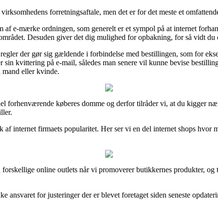
irksomhedens forretningsaftale, men det er for det meste et omfattende
 af e-mærke ordningen, som generelt er et sympol på at internet forhan
å området. Desuden giver det dig mulighed for opbakning, for så vidt du
le regler der gør sig gældende i forbindelse med bestillingen, som for ek
sin kvittering på e-mail, således man senere vil kunne bevise bestil
 mand eller kvinde.
l del forhenværende køberes domme og derfor tilråder vi, at du kigger
ler.
yk af internet firmaets popularitet. Her ser vi en del internet shops h
forskellige online outlets når vi promoverer butikkernes produkter, og 
e ansvaret for justeringer der er blevet foretaget siden seneste opdateri