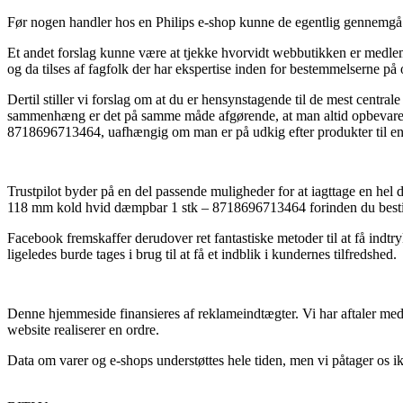
Før nogen handler hos en Philips e-shop kunne de egentlig gennemgå v
Et andet forslag kunne være at tjekke hvorvidt webbutikken er medlem
og da tilses af fagfolk der har ekspertise inden for bestemmelserne p
Dertil stiller vi forslag om at du er hensynstagende til de mest centra
sammenhæng er det på samme måde afgørende, at man altid opbevarer 
8718696713464, uafhængig om man er på udkig efter produkter til en
Trustpilot byder på en del passende muligheder for at iagttage en he
118 mm kold hvid dæmpbar 1 stk – 8718696713464 forinden du bestil
Facebook fremskaffer derudover ret fantastiske metoder til at få indtr
ligeledes burde tages i brug til at få et indblik i kundernes tilfredshed.
Denne hjemmeside finansieres af reklameindtægter. Vi har aftaler med 
website realiserer en ordre.
Data om varer og e-shops understøttes hele tiden, men vi påtager os ikk