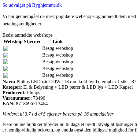
Se udvalget på Byghjemme.dk
Vi har gennemgået de mest populære webshops og anmeldt dem med stjern
betalingsmuligheder.
Bedst anmeldte webshops
Webshop
Stjerner
Link
Besøg webshop
Besøg webshop
Besøg webshop
Besøg webshop
Besøg webshop
Navn:
Philips LED rør 120W 118 mm kold hvid dæmpbar 1 stk – 8
Kategori:
El & Belysning > LED pærer & LED lys > LED Kapsel
Producent:
Philips
Varenummer:
73496
EAN:
8718696713464
Vurderet til
3.7
ud af 5 stjerner baseret på
16
anmeldelser
Flere online butikker tilbyder nu til dags et bredt udvalg af løsninge
er nemlig virkelig bekvem, og endda også den billigste mulighed f