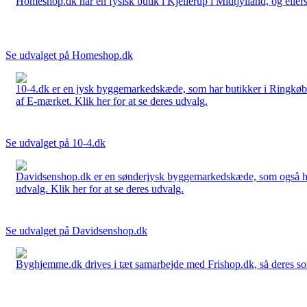
Homeshop.dk har en fysisk butik i Kjellerup i Midtjylland, og ellers
Se udvalget på Homeshop.dk
10-4.dk er en jysk byggemarkedskæde, som har butikker i Ringkøbi
af E-mærket. Klik her for at se deres udvalg.
Se udvalget på 10-4.dk
Davidsenshop.dk er en sønderjysk byggemarkedskæde, som også har b
udvalg. Klik her for at se deres udvalg.
Se udvalget på Davidsenshop.dk
Byghjemme.dk drives i tæt samarbejde med Frishop.dk, så deres sort