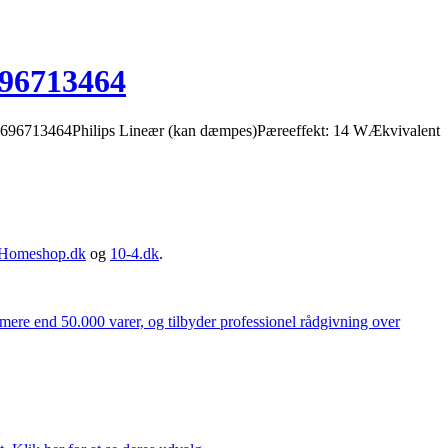
696713464
696713464Philips Lineær (kan dæmpes)Pæreeffekt: 14 WÆkvivalent
Homeshop.dk
og
10-4.dk
.
 mere end 50.000 varer, og tilbyder professionel rådgivning over