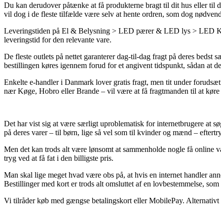
Du kan derudover påtænke at få produkterne bragt til dit hus eller til
vil dog i de fleste tilfælde være selv at hente ordren, som dog nødven
Leveringstiden på El & Belysning > LED pærer & LED lys > LED Kapse
leveringstid for den relevante vare.
De fleste outlets på nettet garanterer dag-til-dag fragt på deres b
bestillingen køres igennem forud for et angivent tidspunkt, sådan at de
Enkelte e-handler i Danmark lover gratis fragt, men tit under forudsæt
nær Køge, Hobro eller Brande – vil være at få fragtmanden til at køre d
Det har vist sig at være særligt uproblematisk for internetbrugere at søg
på deres varer – til børn, lige så vel som til kvinder og mænd – efter
Men det kan trods alt være lønsomt at sammenholde nogle få online
tryg ved at få fat i den billigste pris.
Man skal lige meget hvad være obs på, at hvis en internet handler ann
Bestillinger med kort er trods alt omsluttet af en lovbestemmelse, som 
Vi tilråder køb med gængse betalingskort eller MobilePay. Alternativt 