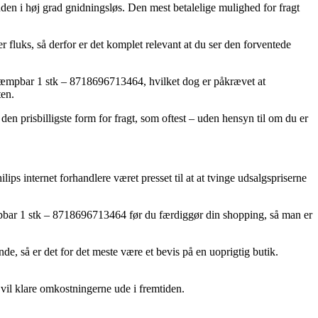
uden i høj grad gnidningsløs. Den mest betalelige mulighed for fragt
uks, så derfor er det komplet relevant at du ser den forventede
 dæmpbar 1 stk – 8718696713464, hvilket dog er påkrævet at
ten.
en prisbilligste form for fragt, som oftest – uden hensyn til om du er
ilips internet forhandlere været presset til at at tvinge udsalgspriserne
bar 1 stk – 8718696713464 før du færdiggør din shopping, så man er
e, så er det for det meste være et bevis på en uoprigtig butik.
 vil klare omkostningerne ude i fremtiden.