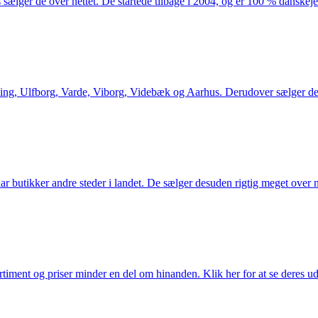
 sælger de over nettet. De startede tilbage i 2004, og er 100 % danskejet
ng, Ulfborg, Varde, Viborg, Videbæk og Aarhus. Derudover sælger de en
utikker andre steder i landet. De sælger desuden rigtig meget over ne
iment og priser minder en del om hinanden. Klik her for at se deres ud