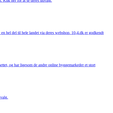
. Klik her for at se deres udvalg.
 hel del til hele landet via deres webshop. 10-4.dk er godkendt
ttet, og har ligesom de andre online byggemarkeder et stort
valg.