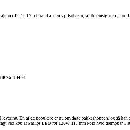
er fra 1 til 5 ud fra bl.a. deres prisniveau, sortimentstørrelse, kunde
718696713464
r til levering. En af de populære er nu om dage pakkeshoppen, og så kan 
or fragt ved køb af Philips LED rør 120W 118 mm kold hvid dæmpbar 1 