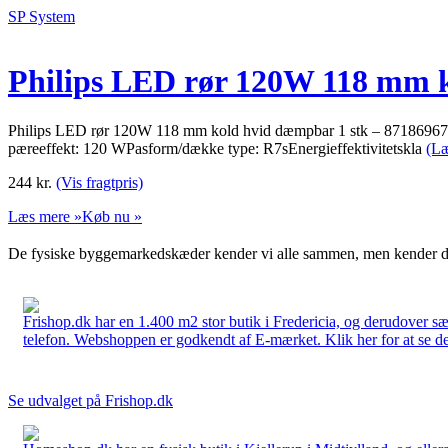
SP System
Philips LED rør 120W 118 mm k
Philips LED rør 120W 118 mm kold hvid dæmpbar 1 stk – 8718696
pæreeffekt: 120 WPasform/dække type: R7sEnergieffektivitetskla
(Læ
244
kr.
(Vis fragtpris)
Læs mere »
Køb nu »
De fysiske byggemarkedskæder kender vi alle sammen, men kender du
Frishop.dk har en 1.400 m2 stor butik i Fredericia, og derudover sæ
telefon. Webshoppen er godkendt af E-mærket. Klik her for at se d
Se udvalget på Frishop.dk