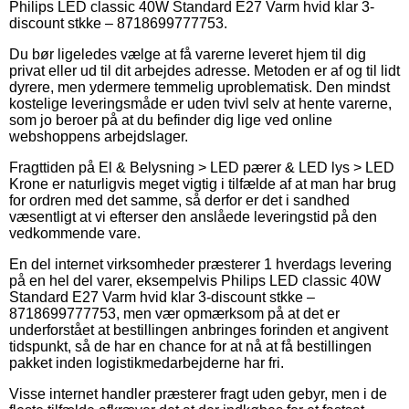
Philips LED classic 40W Standard E27 Varm hvid klar 3-
discount stkke – 8718699777753.
Du bør ligeledes vælge at få varerne leveret hjem til dig
privat eller ud til dit arbejdes adresse. Metoden er af og til lidt
dyrere, men ydermere temmelig uproblematisk. Den mindst
kostelige leveringsmåde er uden tvivl selv at hente varerne,
som jo beroer på at du befinder dig lige ved online
webshoppens arbejdslager.
Fragttiden på El & Belysning > LED pærer & LED lys > LED
Krone er naturligvis meget vigtig i tilfælde af at man har brug
for ordren med det samme, så derfor er det i sandhed
væsentligt at vi efterser den anslåede leveringstid på den
vedkommende vare.
En del internet virksomheder præsterer 1 hverdags levering
på en hel del varer, eksempelvis Philips LED classic 40W
Standard E27 Varm hvid klar 3-discount stkke –
8718699777753, men vær opmærksom på at det er
underforstået at bestillingen anbringes forinden et angivent
tidspunkt, så de har en chance for at nå at få bestillingen
pakket inden logistikmedarbejderne har fri.
Visse internet handler præsterer fragt uden gebyr, men i de