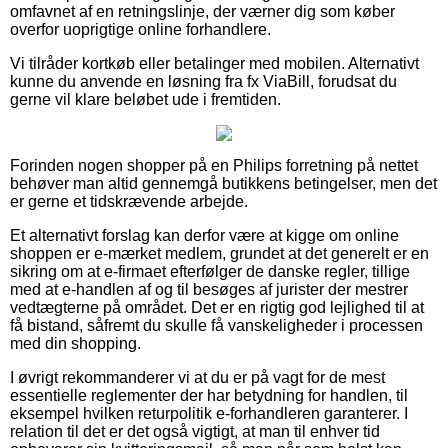
omfavnet af en retningslinje, der værner dig som køber
overfor uoprigtige online forhandlere.
Vi tilråder kortkøb eller betalinger med mobilen. Alternativt
kunne du anvende en løsning fra fx ViaBill, forudsat du
gerne vil klare beløbet ude i fremtiden.
Forinden nogen shopper på en Philips forretning på nettet
behøver man altid gennemgå butikkens betingelser, men det
er gerne et tidskrævende arbejde.
Et alternativt forslag kan derfor være at kigge om online
shoppen er e-mærket medlem, grundet at det generelt er en
sikring om at e-firmaet efterfølger de danske regler, tillige
med at e-handlen af og til besøges af jurister der mestrer
vedtægterne på området. Det er en rigtig god lejlighed til at
få bistand, såfremt du skulle få vanskeligheder i processen
med din shopping.
I øvrigt rekommanderer vi at du er på vagt for de mest
essentielle reglementer der har betydning for handlen, til
eksempel hvilken returpolitik e-forhandleren garanterer. I
relation til det er det også vigtigt, at man til enhver tid