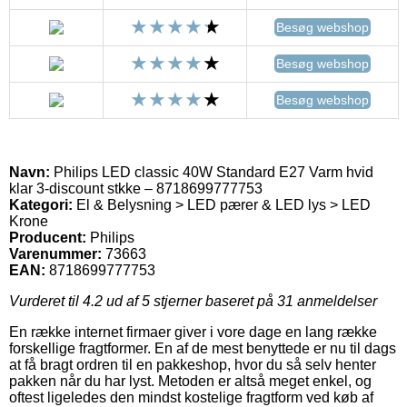
Besøg webshop
Besøg webshop
Besøg webshop
Navn:
Philips LED classic 40W Standard E27 Varm hvid
klar 3-discount stkke – 8718699777753
Kategori:
El & Belysning > LED pærer & LED lys > LED
Krone
Producent:
Philips
Varenummer:
73663
EAN:
8718699777753
Vurderet til
4.2
ud af 5 stjerner baseret på
31
anmeldelser
En række internet firmaer giver i vore dage en lang række
forskellige fragtformer. En af de mest benyttede er nu til dags
at få bragt ordren til en pakkeshop, hvor du så selv henter
pakken når du har lyst. Metoden er altså meget enkel, og
oftest ligeledes den mindst kostelige fragtform ved køb af