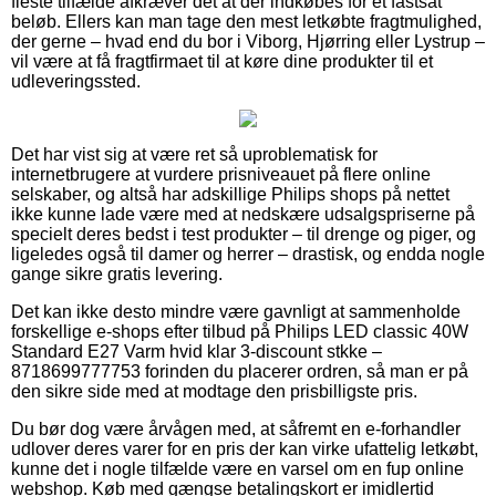
fleste tilfælde afkræver det at der indkøbes for et fastsat
beløb. Ellers kan man tage den mest letkøbte fragtmulighed,
der gerne – hvad end du bor i Viborg, Hjørring eller Lystrup –
vil være at få fragtfirmaet til at køre dine produkter til et
udleveringssted.
Det har vist sig at være ret så uproblematisk for
internetbrugere at vurdere prisniveauet på flere online
selskaber, og altså har adskillige Philips shops på nettet
ikke kunne lade være med at nedskære udsalgspriserne på
specielt deres bedst i test produkter – til drenge og piger, og
ligeledes også til damer og herrer – drastisk, og endda nogle
gange sikre gratis levering.
Det kan ikke desto mindre være gavnligt at sammenholde
forskellige e-shops efter tilbud på Philips LED classic 40W
Standard E27 Varm hvid klar 3-discount stkke –
8718699777753 forinden du placerer ordren, så man er på
den sikre side med at modtage den prisbilligste pris.
Du bør dog være årvågen med, at såfremt en e-forhandler
udlover deres varer for en pris der kan virke ufattelig letkøbt,
kunne det i nogle tilfælde være en varsel om en fup online
webshop. Køb med gængse betalingskort er imidlertid