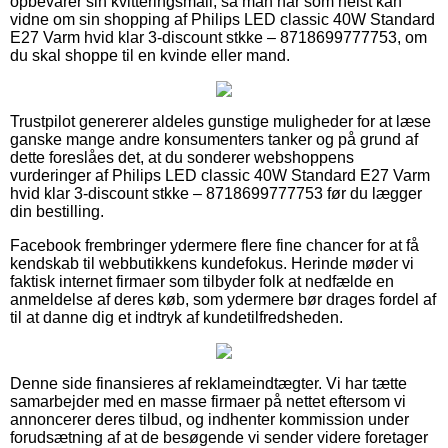
opbevarer sin kvitteringsmail, så man når som helst kan
vidne om sin shopping af Philips LED classic 40W Standard
E27 Varm hvid klar 3-discount stkke – 8718699777753, om
du skal shoppe til en kvinde eller mand.
Trustpilot genererer aldeles gunstige muligheder for at læse
ganske mange andre konsumenters tanker og på grund af
dette foreslåes det, at du sonderer webshoppens
vurderinger af Philips LED classic 40W Standard E27 Varm
hvid klar 3-discount stkke – 8718699777753 før du lægger
din bestilling.
Facebook frembringer ydermere flere fine chancer for at få
kendskab til webbutikkens kundefokus. Herinde møder vi
faktisk internet firmaer som tilbyder folk at nedfælde en
anmeldelse af deres køb, som ydermere bør drages fordel af
til at danne dig et indtryk af kundetilfredsheden.
Denne side finansieres af reklameindtægter. Vi har tætte
samarbejder med en masse firmaer på nettet eftersom vi
annoncerer deres tilbud, og indhenter kommission under
forudsætning af at de besøgende vi sender videre foretager