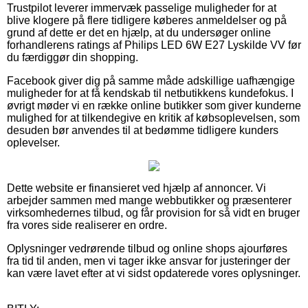
Trustpilot leverer immervæk passelige muligheder for at
blive klogere på flere tidligere køberes anmeldelser og på
grund af dette er det en hjælp, at du undersøger online
forhandlerens ratings af Philips LED 6W E27 Lyskilde VV før
du færdiggør din shopping.
Facebook giver dig på samme måde adskillige uafhængige
muligheder for at få kendskab til netbutikkens kundefokus. I
øvrigt møder vi en række online butikker som giver kunderne
mulighed for at tilkendegive en kritik af købsoplevelsen, som
desuden bør anvendes til at bedømme tidligere kunders
oplevelser.
Dette website er finansieret ved hjælp af annoncer. Vi
arbejder sammen med mange webbutikker og præsenterer
virksomhedernes tilbud, og får provision for så vidt en bruger
fra vores side realiserer en ordre.
Oplysninger vedrørende tilbud og online shops ajourføres
fra tid til anden, men vi tager ikke ansvar for justeringer der
kan være lavet efter at vi sidst opdaterede vores oplysninger.