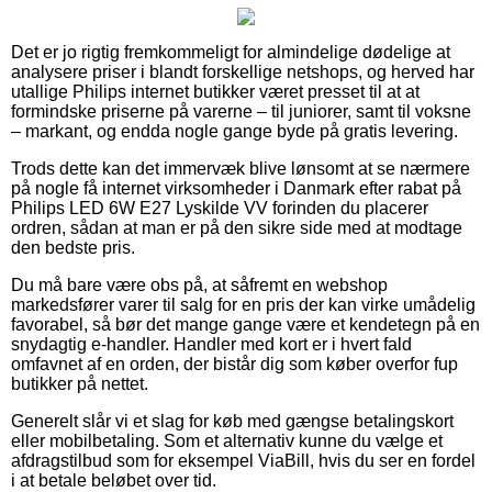
Det er jo rigtig fremkommeligt for almindelige dødelige at
analysere priser i blandt forskellige netshops, og herved har
utallige Philips internet butikker været presset til at at
formindske priserne på varerne – til juniorer, samt til voksne
– markant, og endda nogle gange byde på gratis levering.
Trods dette kan det immervæk blive lønsomt at se nærmere
på nogle få internet virksomheder i Danmark efter rabat på
Philips LED 6W E27 Lyskilde VV forinden du placerer
ordren, sådan at man er på den sikre side med at modtage
den bedste pris.
Du må bare være obs på, at såfremt en webshop
markedsfører varer til salg for en pris der kan virke umådelig
favorabel, så bør det mange gange være et kendetegn på en
snydagtig e-handler. Handler med kort er i hvert fald
omfavnet af en orden, der bistår dig som køber overfor fup
butikker på nettet.
Generelt slår vi et slag for køb med gængse betalingskort
eller mobilbetaling. Som et alternativ kunne du vælge et
afdragstilbud som for eksempel ViaBill, hvis du ser en fordel
i at betale beløbet over tid.