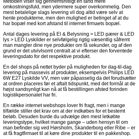
Metoden viser sig gennemsnitligt en tand mere
omkostningsfuld, men ydermere super overkommelig. Den
mest betalelige slags levering vil dog altid være selv at
hente produkterne, men den mulighed er betinget af at du
har bopæl med kort afstand til internet firmaets bopæl.
Antal dages levering på El & Belysning > LED pærer & LED
lys > LED Lyskilder er selvfølgelig rigtig væsentlig såfremt
man mangler dine nye produkter om få sekunder, og af den
grund er det utvivlsomt centralt at vi efterser den forventede
leveringsdato for det respektive produkt.
En del shops på nettet byder på muligheden for dag-til-dag
levering på massevis af produkter, eksempelvis Philips LED
6W E27 Lyskilde VV, men vær påpasselig da det forudsætter
at ordren placeres før et aftalt tidspunkt, med det formål at de
højst sandsynligt kan nå at få bestillingen afsted forinden
logistikpersonalet har fri.
En række internet webshops lover fri fragt, men i mange
tilfælde stiller det krav om at der indkøbes for et bestemt
beløb. Desuden burde du udvælge den mest letkøbte
leveringstype, hvilket mange gange – uden hensyn til om
man befinder sig ved Hørsholm, Skanderborg eller Ribe – er
at få fragtfirmaet til at køre dine produkter til en pakkeshop.