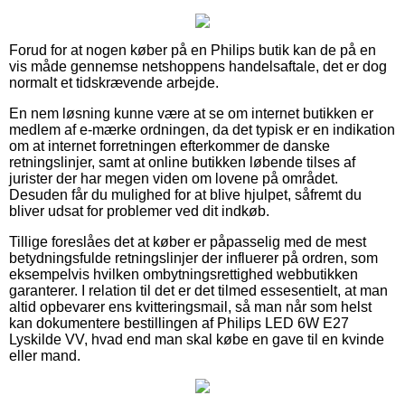
Forud for at nogen køber på en Philips butik kan de på en
vis måde gennemse netshoppens handelsaftale, det er dog
normalt et tidskrævende arbejde.
En nem løsning kunne være at se om internet butikken er
medlem af e-mærke ordningen, da det typisk er en indikation
om at internet forretningen efterkommer de danske
retningslinjer, samt at online butikken løbende tilses af
jurister der har megen viden om lovene på området.
Desuden får du mulighed for at blive hjulpet, såfremt du
bliver udsat for problemer ved dit indkøb.
Tillige foreslåes det at køber er påpasselig med de mest
betydningsfulde retningslinjer der influerer på ordren, som
eksempelvis hvilken ombytningsrettighed webbutikken
garanterer. I relation til det er det tilmed essesentielt, at man
altid opbevarer ens kvitteringsmail, så man når som helst
kan dokumentere bestillingen af Philips LED 6W E27
Lyskilde VV, hvad end man skal købe en gave til en kvinde
eller mand.