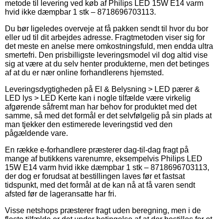
metode til levering ved køb af Philips LED 15W E14 varm
hvid ikke dæmpbar 1 stk – 8718696703113.
Du bør ligeledes overveje at få pakken sendt til hvor du bor
eller ud til dit arbejdes adresse. Fragtmetoden viser sig for
det meste en anelse mere omkostningsfuld, men endda ultra
smertefri. Den prisbilligste leveringsmodel vil dog altid vise
sig at være at du selv henter produkterne, men det betinges
af at du er nær online forhandlerens hjemsted.
Leveringsdygtigheden på El & Belysning > LED pærer &
LED lys > LED Kerte kan i nogle tilfælde være virkelig
afgørende såfremt man har behov for produktet med det
samme, så med det formål er det selvfølgelig på sin plads at
man tjekker den estimerede leveringstid ved den
pågældende vare.
En række e-forhandlere præsterer dag-til-dag fragt på
mange af butikkens varenumre, eksempelvis Philips LED
15W E14 varm hvid ikke dæmpbar 1 stk – 8718696703113,
der dog er forudsat at bestillingen laves før et fastsat
tidspunkt, med det formål at de kan nå at få varen sendt
afsted før de lageransatte har fri.
Visse netshops præsterer fragt uden beregning, men i de