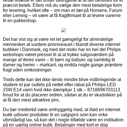
fleste tilfælde er det under betingelse af at der bestilles for et
præcist beløb. Ellers må du vælge den mest betalelige form
for levering, hvilket ofte – om man er tæt på Horsens, Farum
eller Lemvig – vil være at få fragtfirmaet til at levere varerne
til en pakkeshop.
Det har vist sig at være ret let gængeligt for almindelige
mennesker at vurdere prisniveauet i blandt diverse internet
butikker i Danmark, og med det motiv har en hel del Philips
webshops været presset til at at trykke salgsværdien på
mange af deres varer – til børn og babyer, og samtidig til
damer og herrer – markant, og endda nogle gange præstere
fragt uden omkostninger.
Trods dette kan det ikke desto mindre blive indbringende at
studere et par outlets på nettet efter rabat på Philips LED
15W E14 varm hvid ikke dæmpbar 1 stk – 8718696703113
forud for at du placerer ordren, sådan at du er skudsikker på
at få den mest attraktive pris.
Du bør imidlertid være omhyggelig med, at ifald en internet
butik udlover produkter til en salgspris som kan virke
uforståeligt lav, så kan det i nogle tilfælde være en indikation
på en uærlig online butik. Betalinger med kort er dog