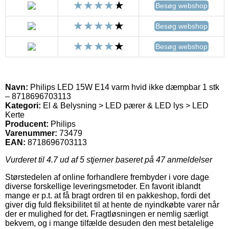
Besøg webshop
Besøg webshop
Besøg webshop
Navn:
Philips LED 15W E14 varm hvid ikke dæmpbar 1 stk
– 8718696703113
Kategori:
El & Belysning > LED pærer & LED lys > LED
Kerte
Producent:
Philips
Varenummer:
73479
EAN:
8718696703113
Vurderet til
4.7
ud af 5 stjerner baseret på
47
anmeldelser
Størstedelen af online forhandlere frembyder i vore dage
diverse forskellige leveringsmetoder. En favorit iblandt
mange er p.t. at få bragt ordren til en pakkeshop, fordi det
giver dig fuld fleksibilitet til at hente de nyindkøbte varer når
der er mulighed for det. Fragtløsningen er nemlig særligt
bekvem, og i mange tilfælde desuden den mest betalelige