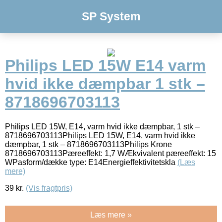
SP System
Philips LED 15W E14 varm
hvid ikke dæmpbar 1 stk –
8718696703113
Philips LED 15W, E14, varm hvid ikke dæmpbar, 1 stk –
8718696703113Philips LED 15W, E14, varm hvid ikke
dæmpbar, 1 stk – 8718696703113Philips Krone
8718696703113Pæreeffekt: 1,7 WÆkvivalent pæreeffekt: 15
WPasform/dække type: E14Energieffektivitetskla
(Læs
mere)
39
kr.
(Vis fragtpris)
Læs mere »