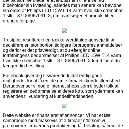
det på samme måde relevant, at man til enhver tid
bibeholder sin kvittering, således man senere kan bevidne
sin ordre af Philips LED 15W E14 varm hvid ikke dæmpbar
1 stk – 8718696703113, om man søger et produkt til en
dreng eller pige.
Trustpilot resulterer i en række værdifulde genveje til at
dechifrere en stor portion tidligere forbrugeres anmeldelser
og derfor er det prisværdigt, at du eftergår online
forretningens bedømmelser af Philips LED 15W E14 varm
hvid ikke dæmpbar 1 stk – 8718696703113 forud for at du
lægger din bestilling.
Facebook giver dig tilsvarende fuldstændig gode
muligheder for at få en idé om e-firmaets kundetilfredshed.
Derudover ser vi nogle internet shops som tilbyder folk at
registrere en bedømmelse af deres køb, som ydermere kan
anvendes til vurdering af kundetilfredsheden.
Dette website er finansieret af annoncer. Vi har et tæt
samarbejde med massevis af e-firmaer eftersom vi
promoverer firmaernes produkter, og får betaling såfremt de