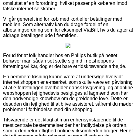
omsluttet af en forordning, hvilket passer på køberen imod
falske internet selskaber.
Vi går generelt ind for køb med kort eller betalinger med
mobilen. Som alternativ kan du drage fordel af en
afbetalingsordning som for eksempel ViaBill, hvis du agter at
afdrage betalingen ude i fremtiden.
Forud for at folk handler hos en Philips butik på nettet
behøver man sådan set sætte sig ind i netshoppens
forretningsvilkår, dog er det bare et tidskrævende arbejde.
En nemmere løsning kunne være at undersøge hvorvidt
internet shoppen er e-mærket, som skulle være en påvisning
af at e-forretningen overholder dansk lovgivning, og at online
webshoppen lejlighedsvis besigtiges af fagmænd som har
den nødvendige knowhow om de gældende love. Dette er
desuden din lejlighed til at blive assisteret, såfremt du møder
problemer i forbindelse med din shopping.
Tilsvarende er det klogt at man er hensynstagende til de
mest centrale bestemmelser der har indflydelse på ordren,
som fx den returrettighed online virksomheden bruger. Her er