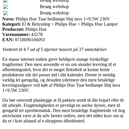
Besøg webshop
Besøg webshop
Besøg webshop
Navn:
Philips Hue Tuar bedlampe Høj inox 1×9.5W 230V
Kategori:
El & Belysning > Philips Hue > Philips Hue Lamper
Producent:
Philips Hue
Varenummer:
43278
EAN:
8718696166093
Vurderet til
4.7
ud af 5 stjerner baseret på
37
anmeldelser
En masse internet outlets giver heldigvis mange forskellige
fragtformer. Den mest anvendte er nu om stunder levering til et
afhentningssted, hvor det er meget fleksibelt at kunne hente
produkterne når det passer ind i din kalender. Denne er nemlig
vældig let gængelig, og desuden ydermere den mest betalelige
leveringsudgave ved køb af Philips Hue Tuar bedlampe Høj inox
1×9.5W 230V.
Du bør omvendt planlægge at få pakken sendt til din bopæl eller til
dit arbejde. Fragtmuligheden er jævnligt en anelse dyrere, men til
gengæld ret uproblematisk. Den mest betalelige fragtmetode vil dog
utvivlsomt være at du selv henter ordren, men det stiller krav om at
du er i kort afstand af e-shoppens tilholdssted.