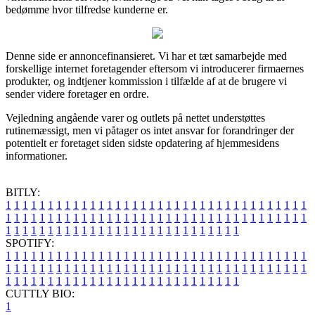
bedømme hvor tilfredse kunderne er.
Denne side er annoncefinansieret. Vi har et tæt samarbejde med
forskellige internet foretagender eftersom vi introducerer firmaernes
produkter, og indtjener kommission i tilfælde af at de brugere vi
sender videre foretager en ordre.
Vejledning angående varer og outlets på nettet understøttes
rutinemæssigt, men vi påtager os intet ansvar for forandringer der
potentielt er foretaget siden sidste opdatering af hjemmesidens
informationer.
BITLY:
1
1
1
1
1
1
1
1
1
1
1
1
1
1
1
1
1
1
1
1
1
1
1
1
1
1
1
1
1
1
1
1
1
1
1
1
1
1
1
1
1
1
1
1
1
1
1
1
1
1
1
1
1
1
1
1
1
1
1
1
1
1
1
1
1
1
1
1
1
1
1
1
1
1
1
1
1
1
1
1
1
1
1
1
1
1
1
1
1
1
1
1
1
1
1
1
1
1
1
1
SPOTIFY:
1
1
1
1
1
1
1
1
1
1
1
1
1
1
1
1
1
1
1
1
1
1
1
1
1
1
1
1
1
1
1
1
1
1
1
1
1
1
1
1
1
1
1
1
1
1
1
1
1
1
1
1
1
1
1
1
1
1
1
1
1
1
1
1
1
1
1
1
1
1
1
1
1
1
1
1
1
1
1
1
1
1
1
1
1
1
1
1
1
1
1
1
1
1
1
1
1
1
1
1
CUTTLY BIO:
1