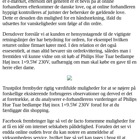
er e-mærket, eftersom det generelt er et bevis på at online
forhandleren efterkommer de danske love, og at online forhandleren
hyppigt kontrolleres af jurister der behersker de gældende love.
Dette er desuden din mulighed for en håndsrækning, ifald du
udsættes for vanskeligheder som følge af din ordre.
Derudover foreslår vi at kunden er hensynstagende til de vigtigste
retningslinjer der har betydning for ordren, for eksempel hvilken
returret online firmaet kører med. I den relation er det også
essesentielt, at man altid bevarer sin ordrekvittering, således man i
fremtiden vil kunne vidne om sit køb af Philips Hue Tuar bedlampe
Høj inox 1×9.5W 230V, uafhængig om man skal købe en gave til en
herre eller dame.
Trustpilot frembyder rigtig værdifulde muligheder for at se nøjere på
forskellige eksisterende forbrugeres observationer og derved er det
at foretrække, at du analyserer e-forhandlerens vurderinger af Philips
Hue Tuar bedlampe Høj inox 1×9.5W 230V forud for at du
færdiggør din shopping.
Facebook frembringer lige så vel de facto fornemme muligheder for
at få en idé om internet selskabets pålidelighed. Foruden det ser vi
endda online outlets hvor du kan notere en anmeldelse af
virksomhedens service, hvilket lige så vel kan tages i brug til at