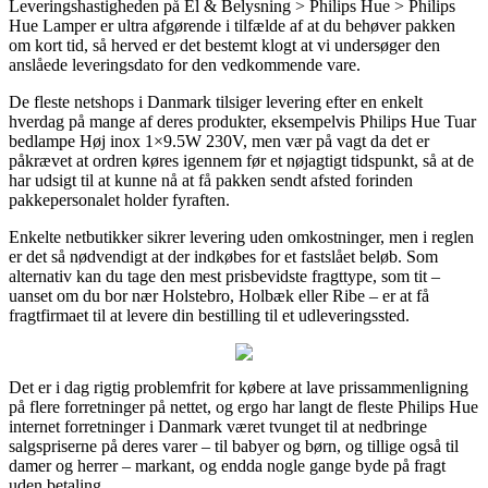
Leveringshastigheden på El & Belysning > Philips Hue > Philips
Hue Lamper er ultra afgørende i tilfælde af at du behøver pakken
om kort tid, så herved er det bestemt klogt at vi undersøger den
anslåede leveringsdato for den vedkommende vare.
De fleste netshops i Danmark tilsiger levering efter en enkelt
hverdag på mange af deres produkter, eksempelvis Philips Hue Tuar
bedlampe Høj inox 1×9.5W 230V, men vær på vagt da det er
påkrævet at ordren køres igennem før et nøjagtigt tidspunkt, så at de
har udsigt til at kunne nå at få pakken sendt afsted forinden
pakkepersonalet holder fyraften.
Enkelte netbutikker sikrer levering uden omkostninger, men i reglen
er det så nødvendigt at der indkøbes for et fastslået beløb. Som
alternativ kan du tage den mest prisbevidste fragttype, som tit –
uanset om du bor nær Holstebro, Holbæk eller Ribe – er at få
fragtfirmaet til at levere din bestilling til et udleveringssted.
Det er i dag rigtig problemfrit for købere at lave prissammenligning
på flere forretninger på nettet, og ergo har langt de fleste Philips Hue
internet forretninger i Danmark været tvunget til at nedbringe
salgspriserne på deres varer – til babyer og børn, og tillige også til
damer og herrer – markant, og endda nogle gange byde på fragt
uden betaling.