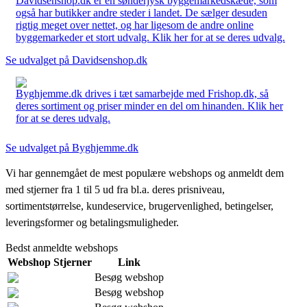
Davidsenshop.dk er en sønderjysk byggemarkedskæde, som
også har butikker andre steder i landet. De sælger desuden
rigtig meget over nettet, og har ligesom de andre online
byggemarkeder et stort udvalg. Klik her for at se deres udvalg.
Se udvalget på Davidsenshop.dk
Byghjemme.dk drives i tæt samarbejde med Frishop.dk, så
deres sortiment og priser minder en del om hinanden. Klik her
for at se deres udvalg.
Se udvalget på Byghjemme.dk
Vi har gennemgået de mest populære webshops og anmeldt dem
med stjerner fra 1 til 5 ud fra bl.a. deres prisniveau,
sortimentstørrelse, kundeservice, brugervenlighed, betingelser,
leveringsformer og betalingsmuligheder.
Bedst anmeldte webshops
Webshop
Stjerner
Link
Besøg webshop
Besøg webshop