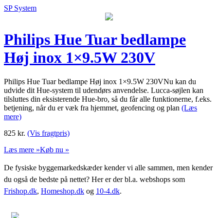
SP System
Philips Hue Tuar bedlampe
Høj inox 1×9.5W 230V
Philips Hue Tuar bedlampe Høj inox 1×9.5W 230VNu kan du
udvide dit Hue-system til udendørs anvendelse. Lucca-søjlen kan
tilsluttes din eksisterende Hue-bro, så du får alle funktionerne, f.eks.
betjening, når du er væk fra hjemmet, geofencing og plan
(Læs
mere)
825
kr.
(Vis fragtpris)
Læs mere »
Køb nu »
De fysiske byggemarkedskæder kender vi alle sammen, men kender
du også de bedste på nettet? Her er der bl.a. webshops som
Frishop.dk
,
Homeshop.dk
og
10-4.dk
.