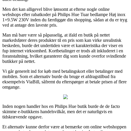
Men det kan alligevel blive lønsomt at efterse nogle online
webshops efter rabatkoder på Philips Hue Tuar bedlampe Høj inox
1×9.5W 230V inden du færdiggør din shopping, sådan at du er tryg
ved at antage den laveste pris.
Man må bare være så påpasselig, at ifald en butik på nettet
markedsfører deres produkter til en pris som kan virke urealistisk
beskeden, burde det undertiden være et karakteristika der viser en
fup internet virksomhed. Kortbetalinger er trods alt inkluderet i en
foranstaltning, hvilket garanterer dig som kunde overfor svindlende
butikker på nettet.
Vi går generelt ind for køb med betalingskort eller betalinger med
mobilen. Som et alternativ burde du bruge et afdragstilbud fra
eksempelvis ViaBill, såfremt du efterspørger at betale prisen af flere
omgange.
Inden nogen handler hos en Philips Hue butik burde de de facto
skimme e-butikkens handelsvilkår, men det er naturligvis en
tidskrævende opgave.
Et alternativ kunne derfor være at bemærke om online webshoppen