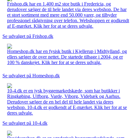
Frishop.dk har en 1.400 m2 stor butik i Fredericia, og
derudover sælger de til hele landet via deres webshop. De har
et stort sortiment med mere end 50.000 varer, og tilbyder
professionel rådgivning over telefon. Webshoppen er godkendt
af E-mærket. Klik her for at se deres udvalg.
Se udvalget på Frishop.dk
Homeshop.dk har en fysisk butik i Kjellerup i Midtjylland, og
ellers sælger de over nettet. De startede tilbage i 2004, og er
100 % danskejet. Klik her for at se deres udvalg.
Se udvalget på Homeshop.dk
10-4.dk er en jysk byggemarkedskæde, som har butikker i
Ringkøbing, Ulfborg, Varde, Viborg, Videbæk og Aarhus.
Derudover sælger de en hel del til hele landet via deres
webshop. 10-4.dk er godkendt af E-mærket. Klik her for at se
deres udvalg.
Se udvalget på 10-4.dk