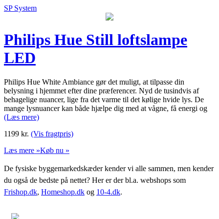
SP System
Philips Hue Still loftslampe
LED
Philips Hue White Ambiance gør det muligt, at tilpasse din
belysning i hjemmet efter dine præferencer. Nyd de tusindvis af
behagelige nuancer, lige fra det varme til det kølige hvide lys. De
mange lysnuancer kan både hjælpe dig med at vågne, få energi og
(Læs mere)
1199
kr.
(Vis fragtpris)
Læs mere »
Køb nu »
De fysiske byggemarkedskæder kender vi alle sammen, men kender
du også de bedste på nettet? Her er der bl.a. webshops som
Frishop.dk
,
Homeshop.dk
og
10-4.dk
.