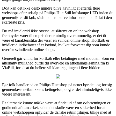
Dog kan det ikke desto mindre blive gavnligt at eftergå flere
webshops efter udsalg på Philips Hue Still loftslampe LED inden du
gennemfører dit køb, sådan at man er velinformeret til at få fat i den
skarpeste pris.
Du må imidlertid ikke overse, at såfremt en online webshop
frembyder varer til en pris der er utrolig overkommelig, er det tit
være et karakteristika der viser en svindel online shop. Kortkøb er
imidlertid indbefattet af et lovbud, hvilket forsvarer dig som kunde
overfor svindlende online shops.
Generelt går vi ind for kortkøb eller betalinger med mobilen. Som en
alternativ mulighed burde du overveje en afbetalingsløsning fra fx
ViaBill, forudsat du hellere vil klare regningen i flere bidder.
Før folk handler på en Philips Hue shop på nettet bør de i og for sig
gennemlæse netbutikkens betingelser, dog er det almindeligvis ikke
videre interessant.
Et alternativ kunne måske være at finde ud af om e-forretningen er
godkendt af e-mærket, siden det skulle være en sikkerhed for at
online webshoppen opfylder de danske retningslinjer, tillige med at