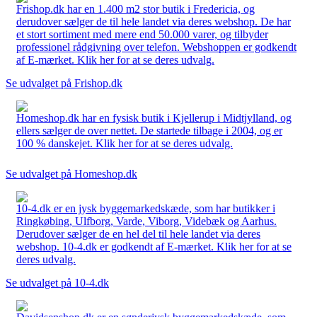
Frishop.dk har en 1.400 m2 stor butik i Fredericia, og
derudover sælger de til hele landet via deres webshop. De har
et stort sortiment med mere end 50.000 varer, og tilbyder
professionel rådgivning over telefon. Webshoppen er godkendt
af E-mærket. Klik her for at se deres udvalg.
Se udvalget på Frishop.dk
Homeshop.dk har en fysisk butik i Kjellerup i Midtjylland, og
ellers sælger de over nettet. De startede tilbage i 2004, og er
100 % danskejet. Klik her for at se deres udvalg.
Se udvalget på Homeshop.dk
10-4.dk er en jysk byggemarkedskæde, som har butikker i
Ringkøbing, Ulfborg, Varde, Viborg, Videbæk og Aarhus.
Derudover sælger de en hel del til hele landet via deres
webshop. 10-4.dk er godkendt af E-mærket. Klik her for at se
deres udvalg.
Se udvalget på 10-4.dk