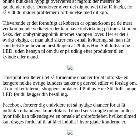
online butikken hyppigt overværes af fagfolk der mestrer de
gældende regler. Derudover giver det dig genvej til at få hjælp, for
så vidt du møder problemer i forbindelse med dit køb.
Tilsvarende er det fornuftigt at køberen er opmærksom på de mest
vedkommende vedtægter der kan have indvirkning på transaktionen,
f.eks. den ombytningspolitik internet shoppen lover. Her er det i
øvrigt vigtigt, at man altid sikrer ens e-mail kvittering, så man når
som helst kan bevidne bestillingen af Philips Hue Still loftslampe
LED, uden hensyn til om du er på udkig efter produkter til en
kvinde eller mand.
Trustpilot resulterer i ret så fornemme chancer for at udforske en
længere række øvrige kunders tanker og derved stiller vi forslag om,
at du tolker internet shoppens omtaler af Philips Hue Still loftslampe
LED før du lægger din bestilling.
Facebook forærer dig endvidere ret så nyttige chancer for at få
indblik i e-handlens kundefokus. Tilmed ser vi nogle online outlets
hvor folk kan tilkendegive en omtale af ordreforløbet, hvilket tilmed
kan drages fordel af til at få et indblik i hvor glade kunderne er.