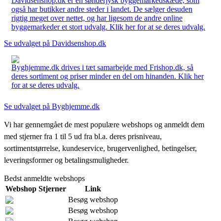
Davidsenshop.dk er en sønderjysk byggemarkedskæde, som
også har butikker andre steder i landet. De sælger desuden
rigtig meget over nettet, og har ligesom de andre online
byggemarkeder et stort udvalg. Klik her for at se deres udvalg.
Se udvalget på Davidsenshop.dk
Byghjemme.dk drives i tæt samarbejde med Frishop.dk, så
deres sortiment og priser minder en del om hinanden. Klik her
for at se deres udvalg.
Se udvalget på Byghjemme.dk
Vi har gennemgået de mest populære webshops og anmeldt dem
med stjerner fra 1 til 5 ud fra bl.a. deres prisniveau,
sortimentstørrelse, kundeservice, brugervenlighed, betingelser,
leveringsformer og betalingsmuligheder.
Bedst anmeldte webshops
Webshop
Stjerner
Link
Besøg webshop
Besøg webshop