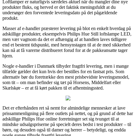
Loftlamper er naturligvis særdeles aktuel når du mangler dine nye
produkter fluks, og herved er det faktisk meningsfuldt at du
undersøger den forventede leveringsdato på det pågældende
produkt.
Masser af e-handler præsterer levering på blot en enkelt hverdag på
adskillige produkter, eksempelvis Philips Hue Still loftslampe LED,
men vær vagtsom da det er afhængig af at handlen laves tidligere
end et bestemt tidspunkt, med hensynstagen til at de med sikkerhed
kan nå at få varerne distribueret forud for at de pakkeansatte tager
hjem.
Nogle e-handler i Danmark tilbyder fragtfri levering, men i mange
tilfælde gælder det kun hvis der bestilles for en fastsat pris. Som
alternativ bør du foretrække den mest prisbevidste leveringsmodel,
som tit – om man befinder sig tæt på Horsens, Middelfart eller
Skælskør – er at få kørt pakken til et afhentningssted.
Det er efterhånden ret så nemt for almindelige mennesker at lave
prissammenligning på flere outlets på nettet, og på grund af dette har
adskillige Philips Hue online forretninger set sig tvunget til at
mindske udsalgspriserne på specielt deres bedst i test produkter – til
børn, og desuden også til damer og herrer – betydeligt, og endda
nogle gange tilbyde fragtfri levering.