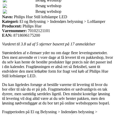
Besøg webshop
Besøg webshop
Besøg webshop
Navn:
Philips Hue Still loftslampe LED
Kategori:
El og Belysning > Indendørs belysning > Loftlamper
Producent:
Philips Hue
Varenummer:
70102121101
EAN:
8718696175200
Vurderet til
3.8
ud af 5 stjerner baseret på
17
anmeldelser
Størstedelen af e-firmaer yder nu om dage flere leveringsmetoder.
Den mest anvendte er i vore dage at få leveret til en pakkeshop, hvor
du selv kan hente de bestilte produkter lige præcis når det passer ind
i din kalender. Fragtløsningen er altså ret så fleksibel, samt tit
endvidere den mest letkøbte form for fragt ved køb af Philips Hue
Still loftslampe LED.
Du kan ligeledes forsøge at bestille varerne til levering til hvor du
bor eller til når du er på job. Fragtmetoden er sædvanligvis en tak
dyrere, men samtidig særdeles ligetil. Den mindst kostelige løsning
til levering vil dog altid være at du selv henter pakken, men den
løsning nødvendiggør at du bor tæt på online webshoppens bopæl.
Fragtperioden på El og Belysning > Indendørs belysning >