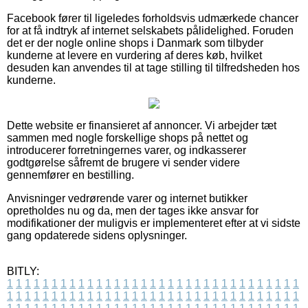
Facebook fører til ligeledes forholdsvis udmærkede chancer
for at få indtryk af internet selskabets pålidelighed. Foruden
det er der nogle online shops i Danmark som tilbyder
kunderne at levere en vurdering af deres køb, hvilket
desuden kan anvendes til at tage stilling til tilfredsheden hos
kunderne.
Dette website er finansieret af annoncer. Vi arbejder tæt
sammen med nogle forskellige shops på nettet og
introducerer forretningernes varer, og indkasserer
godtgørelse såfremt de brugere vi sender videre
gennemfører en bestilling.
Anvisninger vedrørende varer og internet butikker
opretholdes nu og da, men der tages ikke ansvar for
modifikationer der muligvis er implementeret efter at vi sidste
gang opdaterede sidens oplysninger.
BITLY:
1
1
1
1
1
1
1
1
1
1
1
1
1
1
1
1
1
1
1
1
1
1
1
1
1
1
1
1
1
1
1
1
1
1
1
1
1
1
1
1
1
1
1
1
1
1
1
1
1
1
1
1
1
1
1
1
1
1
1
1
1
1
1
1
1
1