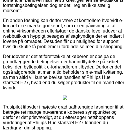
forhandler behøver man helt sikkert gennemse e-butikkens
forretningsbetingelser, dog er det i reglen ikke særlig
morsomt.
En anden løsning kan derfor være at kontrollere hvorvidt e-
firmaet er e-mærke godkendt, som er en påvisning af at
online virksomheden efterfølger de danske love, udover at
webbutikken hyppigt besøges af sagkyndige der er indført i
lovene på området. Desuden får du mulighed for support,
hvis du skulle få problemer i forbindelse med din shopping.
Derudover er det at foretrække at køberen er obs på de
grundlæggende betingelser der har indflydelse på købet,
f.eks. den byttepolitik e-forhandleren tilbyder. Derfor er det
også afgørende, at man altid beholder sin e-mail kvittering,
så man altid vil kunne bevise handlen af Philips Hue
startsæt E27, hvad end du søger produkter til en mand eller
kvinde.
Trustpilot tilbyder i højeste grad uafhængige løsninger til at
betragte ret mange nuværende køberes synspunkter og
derfor er det prisværdigt, at du eftersøger netshoppens
vurderinger af Philips Hue startsæt E27 forinden du
færdiggør din shopping.