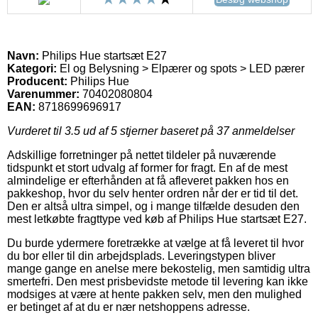
Navn:
Philips Hue startsæt E27
Kategori:
El og Belysning > Elpærer og spots > LED pærer
Producent:
Philips Hue
Varenummer:
70402080804
EAN:
8718699696917
Vurderet til
3.5
ud af 5 stjerner baseret på
37
anmeldelser
Adskillige forretninger på nettet tildeler på nuværende
tidspunkt et stort udvalg af former for fragt. En af de mest
almindelige er efterhånden at få afleveret pakken hos en
pakkeshop, hvor du selv henter ordren når der er tid til det.
Den er altså ultra simpel, og i mange tilfælde desuden den
mest letkøbte fragttype ved køb af Philips Hue startsæt E27.
Du burde ydermere foretrække at vælge at få leveret til hvor
du bor eller til din arbejdsplads. Leveringstypen bliver
mange gange en anelse mere bekostelig, men samtidig ultra
smertefri. Den mest prisbevidste metode til levering kan ikke
modsiges at være at hente pakken selv, men den mulighed
er betinget af at du er nær netshoppens adresse.