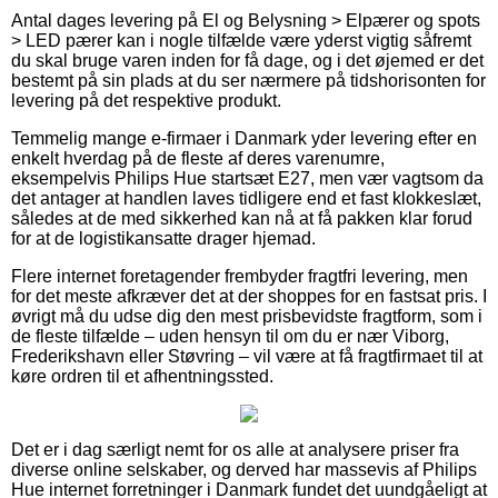
Antal dages levering på El og Belysning > Elpærer og spots
> LED pærer kan i nogle tilfælde være yderst vigtig såfremt
du skal bruge varen inden for få dage, og i det øjemed er det
bestemt på sin plads at du ser nærmere på tidshorisonten for
levering på det respektive produkt.
Temmelig mange e-firmaer i Danmark yder levering efter en
enkelt hverdag på de fleste af deres varenumre,
eksempelvis Philips Hue startsæt E27, men vær vagtsom da
det antager at handlen laves tidligere end et fast klokkeslæt,
således at de med sikkerhed kan nå at få pakken klar forud
for at de logistikansatte drager hjemad.
Flere internet foretagender frembyder fragtfri levering, men
for det meste afkræver det at der shoppes for en fastsat pris. I
øvrigt må du udse dig den mest prisbevidste fragtform, som i
de fleste tilfælde – uden hensyn til om du er nær Viborg,
Frederikshavn eller Støvring – vil være at få fragtfirmaet til at
køre ordren til et afhentningssted.
Det er i dag særligt nemt for os alle at analysere priser fra
diverse online selskaber, og derved har massevis af Philips
Hue internet forretninger i Danmark fundet det uundgåeligt at