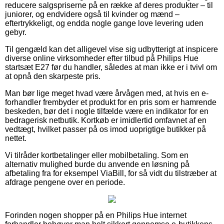
reducere salgspriserne på en række af deres produkter – til
juniorer, og endvidere også til kvinder og mænd –
eftertrykkeligt, og endda nogle gange love levering uden
gebyr.
Til gengæld kan det alligevel vise sig udbytterigt at inspicere
diverse online virksomheder efter tilbud på Philips Hue
startsæt E27 før du handler, således at man ikke er i tvivl om
at opnå den skarpeste pris.
Man bør lige meget hvad være årvågen med, at hvis en e-
forhandler frembyder et produkt for en pris som er hamrende
beskeden, bør det i nogle tilfælde være en indikator for en
bedragerisk netbutik. Kortkøb er imidlertid omfavnet af en
vedtægt, hvilket passer på os imod uoprigtige butikker på
nettet.
Vi tilråder kortbetalinger eller mobilbetaling. Som en
alternativ mulighed burde du anvende en løsning på
afbetaling fra for eksempel ViaBill, for så vidt du tilstræber at
afdrage pengene over en periode.
Forinden nogen shopper på en Philips Hue internet