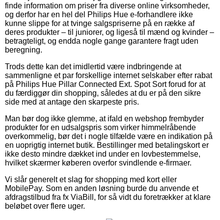
finde information om priser fra diverse online virksomheder,
og derfor har en hel del Philips Hue e-forhandlere ikke
kunne slippe for at tvinge salgspriserne på en række af
deres produkter – til juniorer, og ligeså til mænd og kvinder –
betragteligt, og endda nogle gange garantere fragt uden
beregning.
Trods dette kan det imidlertid være indbringende at
sammenligne et par forskellige internet selskaber efter rabat
på Philips Hue Pillar Connected Ext. Spot Sort forud for at
du færdiggør din shopping, således at du er på den sikre
side med at antage den skarpeste pris.
Man bør dog ikke glemme, at ifald en webshop frembyder
produkter for en udsalgspris som virker himmelråbende
overkommelig, bør det i nogle tilfælde være en indikation på
en uoprigtig internet butik. Bestillinger med betalingskort er
ikke desto mindre dækket ind under en lovbestemmelse,
hvilket skærmer køberen overfor svindlende e-firmaer.
Vi slår generelt et slag for shopping med kort eller
MobilePay. Som en anden løsning burde du anvende et
afdragstilbud fra fx ViaBill, for så vidt du foretrækker at klare
beløbet over flere uger.