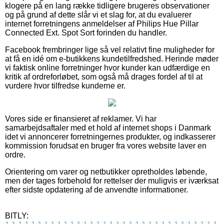
klogere på en lang række tidligere brugeres observationer
og på grund af dette slår vi et slag for, at du evaluerer
internet forretningens anmeldelser af Philips Hue Pillar
Connected Ext. Spot Sort forinden du handler.
Facebook frembringer lige så vel relativt fine muligheder for
at få en idé om e-butikkens kundetilfredshed. Herinde møder
vi faktisk online forretninger hvor kunder kan udfærdige en
kritik af ordreforløbet, som også må drages fordel af til at
vurdere hvor tilfredse kunderne er.
Vores side er finansieret af reklamer. Vi har
samarbejdsaftaler med et hold af internet shops i Danmark
idet vi annoncerer forretningernes produkter, og indkasserer
kommission forudsat en bruger fra vores website laver en
ordre.
Orientering om varer og netbutikker opretholdes løbende,
men der tages forbehold for rettelser der muligvis er iværksat
efter sidste opdatering af de anvendte informationer.
BITLY: