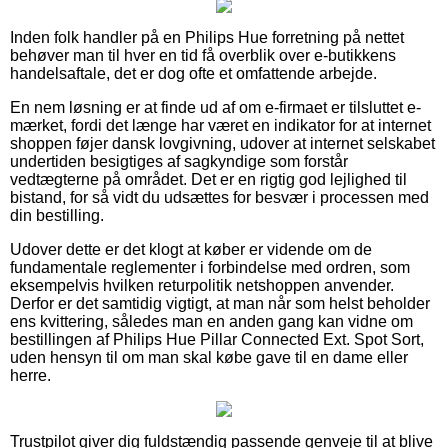
Inden folk handler på en Philips Hue forretning på nettet
behøver man til hver en tid få overblik over e-butikkens
handelsaftale, det er dog ofte et omfattende arbejde.
En nem løsning er at finde ud af om e-firmaet er tilsluttet e-
mærket, fordi det længe har været en indikator for at internet
shoppen føjer dansk lovgivning, udover at internet selskabet
undertiden besigtiges af sagkyndige som forstår
vedtægterne på området. Det er en rigtig god lejlighed til
bistand, for så vidt du udsættes for besvær i processen med
din bestilling.
Udover dette er det klogt at køber er vidende om de
fundamentale reglementer i forbindelse med ordren, som
eksempelvis hvilken returpolitik netshoppen anvender.
Derfor er det samtidig vigtigt, at man når som helst beholder
ens kvittering, således man en anden gang kan vidne om
bestillingen af Philips Hue Pillar Connected Ext. Spot Sort,
uden hensyn til om man skal købe gave til en dame eller
herre.
Trustpilot giver dig fuldstændig passende genveje til at blive