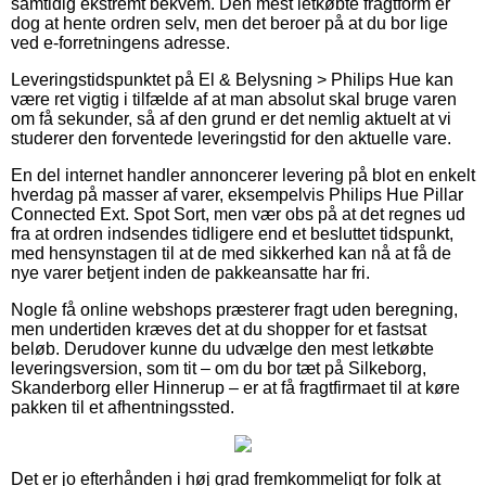
samtidig ekstremt bekvem. Den mest letkøbte fragtform er
dog at hente ordren selv, men det beroer på at du bor lige
ved e-forretningens adresse.
Leveringstidspunktet på El & Belysning > Philips Hue kan
være ret vigtig i tilfælde af at man absolut skal bruge varen
om få sekunder, så af den grund er det nemlig aktuelt at vi
studerer den forventede leveringstid for den aktuelle vare.
En del internet handler annoncerer levering på blot en enkelt
hverdag på masser af varer, eksempelvis Philips Hue Pillar
Connected Ext. Spot Sort, men vær obs på at det regnes ud
fra at ordren indsendes tidligere end et besluttet tidspunkt,
med hensynstagen til at de med sikkerhed kan nå at få de
nye varer betjent inden de pakkeansatte har fri.
Nogle få online webshops præsterer fragt uden beregning,
men undertiden kræves det at du shopper for et fastsat
beløb. Derudover kunne du udvælge den mest letkøbte
leveringsversion, som tit – om du bor tæt på Silkeborg,
Skanderborg eller Hinnerup – er at få fragtfirmaet til at køre
pakken til et afhentningssted.
Det er jo efterhånden i høj grad fremkommeligt for folk at