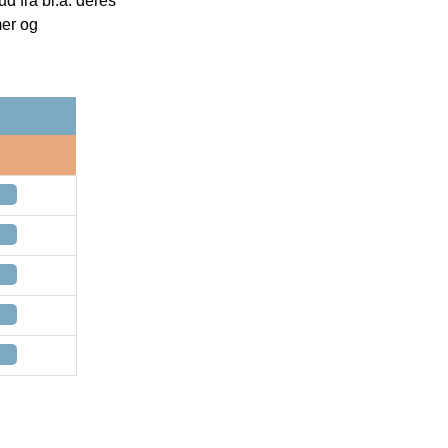
 fra bl.a. deres
mer og