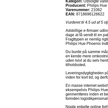
Kategori:
Udsolgte vare
Producent:
Philips Hue
Varenummer:
21062
EAN:
8718696126622
Vurderet til
4.5
ud af 5 st
Adskillige e-firmaer udlo
dage at få sendt til en pak
Fragttypen er nemlig rig
Philips Hue Phoenix I
Du burde på samme måde ud
en kende mere omkostning
uden tvivl at du selv he
tilholdssted.
Leveringsdygtigheden på 
inden for kort tid, og der
En masse internet webshop
eksempelvis Philips Hu
gennemføres inden et best
forinden logistikpersonale
Nogle enkelte online forha