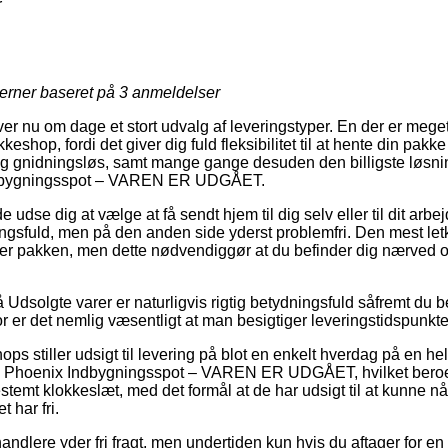
r
jerner baseret på
3
anmeldelser
ver nu om dage et stort udvalg af leveringstyper. En der er mege
keshop, fordi det giver dig fuld fleksibilitet til at hente din pakk
tig gnidningsløs, samt mange gange desuden den billigste løsning
ndbygningsspot – VAREN ER UDGÅET.
se dig at vælge at få sendt hjem til dig selv eller til dit arbe
sfuld, men på den anden side yderst problemfri. Den mest letk
nter pakken, men dette nødvendiggør at du befinder dig nærved o
Udsolgte varer er naturligvis rigtig betydningsfuld såfremt du 
for er det nemlig væsentligt at man besigtiger leveringstidspunktet
s stiller udsigt til levering på blot en enkelt hverdag på en hel
e Phoenix Indbygningsspot – VAREN ER UDGÅET, hvilket beroer
emt klokkeslæt, med det formål at de har udsigt til at kunne nå
t har fri.
ndlere yder fri fragt, men undertiden kun hvis du aftager for en k