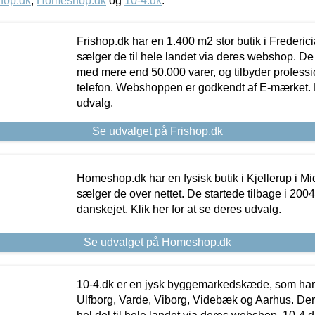
hop.dk
,
Homeshop.dk
og
10-4.dk
.
Frishop.dk har en 1.400 m2 stor butik i Frederic
sælger de til hele landet via deres webshop. De h
med mere end 50.000 varer, og tilbyder professi
telefon. Webshoppen er godkendt af E-mærket. Kl
udvalg.
Se udvalget på Frishop.dk
Homeshop.dk har en fysisk butik i Kjellerup i Mid
sælger de over nettet. De startede tilbage i 200
danskejet. Klik her for at se deres udvalg.
Se udvalget på Homeshop.dk
10-4.dk er en jysk byggemarkedskæde, som har 
Ulfborg, Varde, Viborg, Videbæk og Aarhus. De