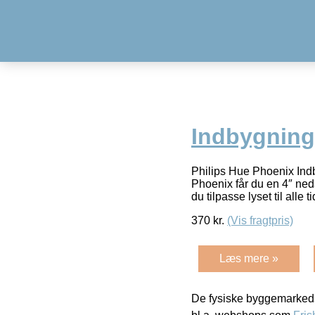
Indbygnin
Philips Hue Phoenix In
Phoenix får du en 4″ ned
du tilpasse lyset til alle 
370
kr.
(Vis fragtpris)
Læs mere »
De fysiske byggemarkeds