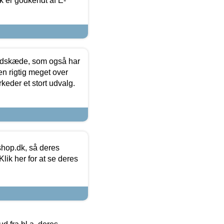
k er godkendt af E-
edskæde, som også har
en rigtig meget over
keder et stort udvalg.
hop.dk, så deres
lik her for at se deres