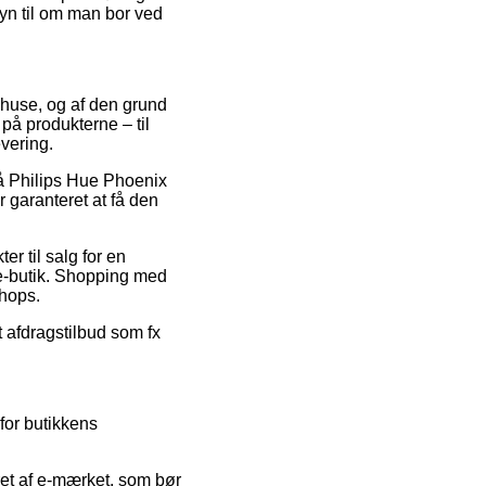
syn til om man bor ved
rehuse, og af den grund
på produkterne – til
vering.
på Philips Hue Phoenix
garanteret at få den
r til salg for en
 e-butik. Shopping med
shops.
 afdragstilbud som fx
for butikkens
ret af e-mærket, som bør