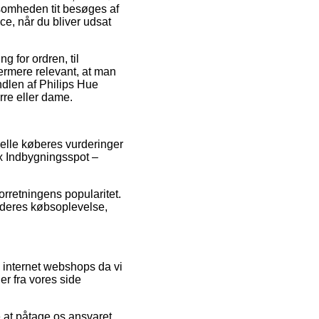
ksomheden tit besøges af
ce, når du bliver udsat
 for ordren, til
ermere relevant, at man
ndlen af Philips Hue
re eller dame.
tuelle køberes vurderinger
ix Indbygningsspot –
orretningens popularitet.
f deres købsoplevelse,
 internet webshops da vi
er fra vores side
e at påtage os ansvaret