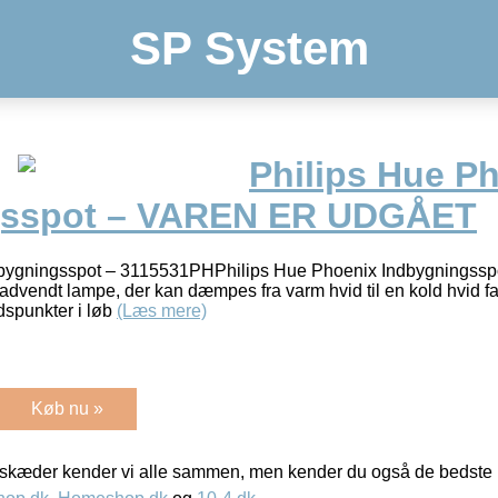
SP System
Philips Hue P
gsspot – VAREN ER UDGÅET
dbygningsspot – 3115531PHPhilips Hue Phoenix Indbygningssp
advendt lampe, der kan dæmpes fra varm hvid til en kold hvid 
tidspunkter i løb
(Læs mere)
Køb nu »
kæder kender vi alle sammen, men kender du også de bedste p