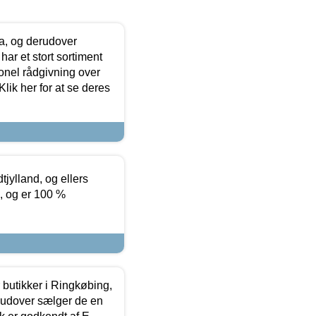
ia, og derudover
ar et stort sortiment
onel rådgivning over
ik her for at se deres
tjylland, og ellers
4, og er 100 %
butikker i Ringkøbing,
rudover sælger de en