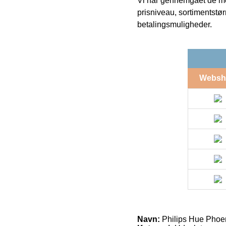
Vi har gennemgået de mes
prisniveau, sortimentstø
betalingsmuligheder.
Websh
Navn:
Philips Hue Pho