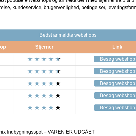
t populære webshops og anmeldt dem med stjerner fra 1 til 5 ud
rrelse, kundeservice, brugervenlighed, betingelser, leveringsfor
Bedst anmeldte webshops
op
Stjerner
Link
Besøg webshop
Besøg webshop
Besøg webshop
Besøg webshop
Besøg webshop
enix Indbygningsspot – VAREN ER UDGÅET