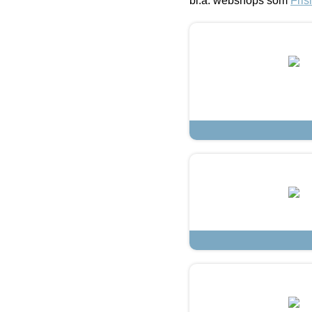
bl.a. webshops som
Fris