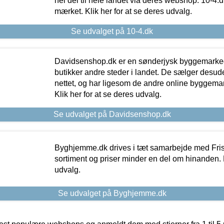
hel del til hele landet via deres webshop. 10-4.d
mærket. Klik her for at se deres udvalg.
Se udvalget på 10-4.dk
Davidsenshop.dk er en sønderjysk byggemark
butikker andre steder i landet. De sælger desud
nettet, og har ligesom de andre online byggemar
Klik her for at se deres udvalg.
Se udvalget på Davidsenshop.dk
Byghjemme.dk drives i tæt samarbejde med Fris
sortiment og priser minder en del om hinanden. K
udvalg.
Se udvalget på Byghjemme.dk