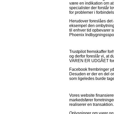
være en indikation om at
specialister der forstår 
for problemer i forbindel
Herudover foreslåes det a
eksempel den ombytnings
til enhver tid opbevarer 
Phoenix Indbygningsspot
Trustpilot fremskaffer fo
og derfor foreslår vi, at
VAREN ER UDGÅET forud f
Facebook frembringer yder
Desuden er der en del on
som ligeledes burde tages 
Vores website finansiere
markedsfører forretninger
realiserer en transaktion.
Oplysninger om varer og 