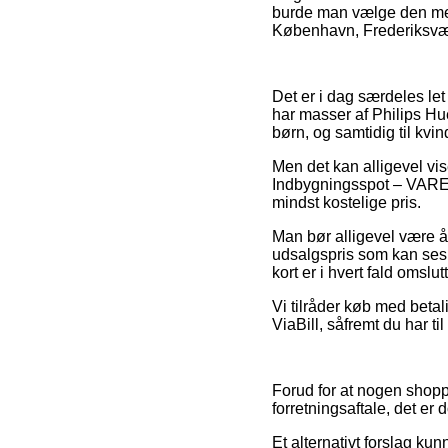
burde man vælge den mest 
København, Frederiksværk
Det er i dag særdeles let
har masser af Philips Hu
børn, og samtidig til kvi
Men det kan alligevel vi
Indbygningsspot – VAREN
mindst kostelige pris.
Man bør alligevel være å
udsalgspris som kan ses 
kort er i hvert fald omsl
Vi tilråder køb med beta
ViaBill, såfremt du har t
Forud for at nogen shopp
forretningsaftale, det er 
Et alternativt forslag k