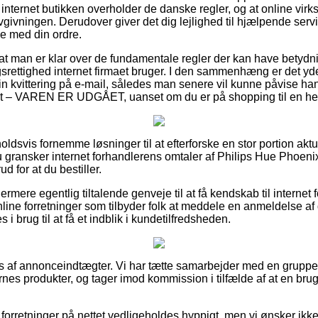
 internet butikken overholder de danske regler, og at online vir
lovgivningen. Derudover giver det dig lejlighed til hjælpende servi
se med din ordre.
t man er klar over de fundamentale regler der kan have betydning
rettighed internet firmaet bruger. I den sammenhæng er det yd
sin kvittering på e-mail, således man senere vil kunne påvise ha
 – VAREN ER UDGÅET, uanset om du er på shopping til en her
rholdsvis fornemme løsninger til at efterforske en stor portion ak
 du gransker internet forhandlerens omtaler af Philips Hue Phoen
or at du bestiller.
mere egentlig tiltalende genveje til at få kendskab til internet f
line forretninger som tilbyder folk at meddele en anmeldelse a
i brug til at få et indblik i kundetilfredsheden.
s af annonceindtægter. Vi har tætte samarbejder med en gruppe
nes produkter, og tager imod kommission i tilfælde af at en brug
forretninger på nettet vedligeholdes hyppigt, men vi ønsker ikk