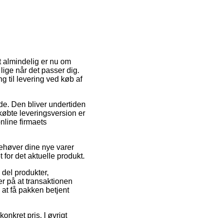
t almindelig er nu om
e lige når det passer dig.
 til levering ved køb af
jde. Den bliver undertiden
øbte leveringsversion er
nline firmaets
behøver dine nye varer
 for det aktuelle produkt.
 del produkter,
 på at transaktionen
 at få pakken betjent
onkret pris. I øvrigt