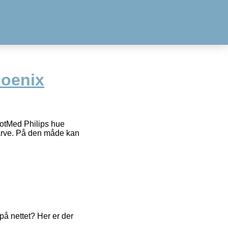
hoenix
otMed Philips hue
farve. På den måde kan
å nettet? Her er der