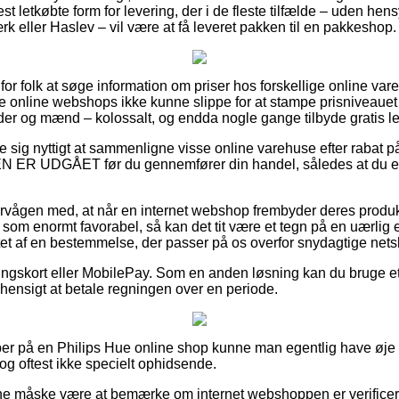
letkøbte form for levering, der i de fleste tilfælde – uden hen
 eller Haslev – vil være at få leveret pakken til en pakkeshop.
 for folk at søge information om priser hos forskellige online va
e online webshops ikke kunne slippe for at stampe prisniveauet 
nder og mænd – kolossalt, og endda nogle gange tilbyde gratis le
se sig nyttigt at sammenligne visse online varehuse efter rabat 
 ER UDGÅET før du gennemfører din handel, således at du er 
rvågen med, at når en internet webshop frembyder deres produkte
som enormt favorabel, så kan det tit være et tegn på en uærlig
uttet af en bestemmelse, der passer på os overfor snydagtige net
lingskort eller MobilePay. Som en anden løsning kan du bruge et
il hensigt at betale regningen over en periode.
er på en Philips Hue online shop kunne man egentlig have øje 
dog oftest ikke specielt ophidsende.
unne måske være at bemærke om internet webshoppen er verifice