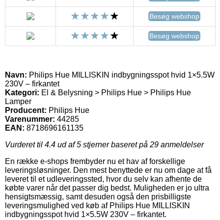
Besøg webshop
Besøg webshop
Navn:
Philips Hue MILLISKIN indbygningsspot hvid 1×5.5W
230V – firkantet
Kategori:
El & Belysning > Philips Hue > Philips Hue
Lamper
Producent:
Philips Hue
Varenummer:
44285
EAN:
8718696161135
Vurderet til
4.4
ud af 5 stjerner baseret på
29
anmeldelser
En række e-shops frembyder nu et hav af forskellige
leveringsløsninger. Den mest benyttede er nu om dage at få
leveret til et udleveringssted, hvor du selv kan afhente de
købte varer når det passer dig bedst. Muligheden er jo ultra
hensigtsmæssig, samt desuden også den prisbilligste
leveringsmulighed ved køb af Philips Hue MILLISKIN
indbygningsspot hvid 1×5.5W 230V – firkantet.