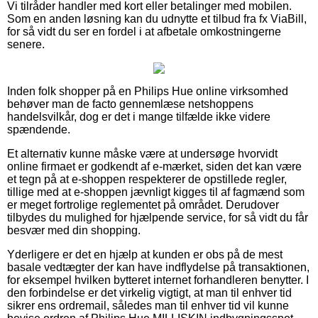
Vi tilråder handler med kort eller betalinger med mobilen.
Som en anden løsning kan du udnytte et tilbud fra fx ViaBill,
for så vidt du ser en fordel i at afbetale omkostningerne
senere.
Inden folk shopper på en Philips Hue online virksomhed
behøver man de facto gennemlæse netshoppens
handelsvilkår, dog er det i mange tilfælde ikke videre
spændende.
Et alternativ kunne måske være at undersøge hvorvidt
online firmaet er godkendt af e-mærket, siden det kan være
et tegn på at e-shoppen respekterer de opstillede regler,
tillige med at e-shoppen jævnligt kigges til af fagmænd som
er meget fortrolige reglementet på området. Derudover
tilbydes du mulighed for hjælpende service, for så vidt du får
besvær med din shopping.
Yderligere er det en hjælp at kunden er obs på de mest
basale vedtægter der kan have indflydelse på transaktionen,
for eksempel hvilken bytteret internet forhandleren benytter. I
den forbindelse er det virkelig vigtigt, at man til enhver tid
sikrer ens ordremail, således man til enhver tid vil kunne