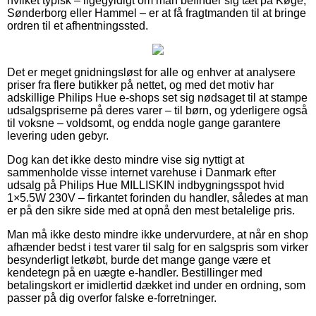
hvilket typisk – ligegyldigt om man befinder sig tæt på Køge,
Sønderborg eller Hammel – er at få fragtmanden til at bringe
ordren til et afhentningssted.
Det er meget gnidningsløst for alle og enhver at analysere
priser fra flere butikker på nettet, og med det motiv har
adskillige Philips Hue e-shops set sig nødsaget til at stampe
udsalgspriserne på deres varer – til børn, og yderligere også
til voksne – voldsomt, og endda nogle gange garantere
levering uden gebyr.
Dog kan det ikke desto mindre vise sig nyttigt at
sammenholde visse internet varehuse i Danmark efter
udsalg på Philips Hue MILLISKIN indbygningsspot hvid
1×5.5W 230V – firkantet forinden du handler, således at man
er på den sikre side med at opnå den mest betalelige pris.
Man må ikke desto mindre ikke undervurdere, at når en shop
afhænder bedst i test varer til salg for en salgspris som virker
besynderligt letkøbt, burde det mange gange være et
kendetegn på en uægte e-handler. Bestillinger med
betalingskort er imidlertid dækket ind under en ordning, som
passer på dig overfor falske e-forretninger.