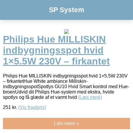
SP System
Philips Hue MILLISKIN
indbygningsspot hvid
1×5.5W 230V – firkantet
Philips Hue MILLISKIN indbygningsspot hvid 1×5.5W 230V
– firkantetHue White ambiance Milliskin-
indbygningsspotSpotlys GU10 Hvid Smart kontrol med Hue-
broenUdvid dit Philips Hue-system med ekstra, hvide
spotlys og få glæde af et varmt hvid
(Læs mere)
251
kr.
(Vis fragtpris)
Læs mere »