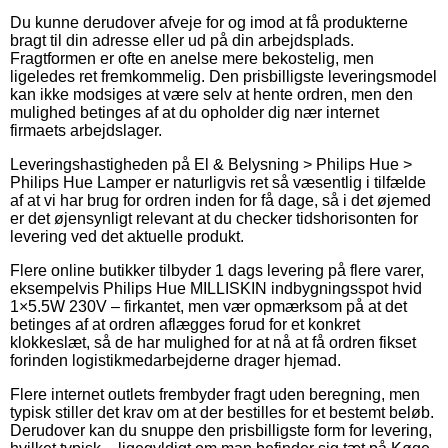
Du kunne derudover afveje for og imod at få produkterne
bragt til din adresse eller ud på din arbejdsplads.
Fragtformen er ofte en anelse mere bekostelig, men
ligeledes ret fremkommelig. Den prisbilligste leveringsmodel
kan ikke modsiges at være selv at hente ordren, men den
mulighed betinges af at du opholder dig nær internet
firmaets arbejdslager.
Leveringshastigheden på El & Belysning > Philips Hue >
Philips Hue Lamper er naturligvis ret så væsentlig i tilfælde
af at vi har brug for ordren inden for få dage, så i det øjemed
er det øjensynligt relevant at du checker tidshorisonten for
levering ved det aktuelle produkt.
Flere online butikker tilbyder 1 dags levering på flere varer,
eksempelvis Philips Hue MILLISKIN indbygningsspot hvid
1×5.5W 230V – firkantet, men vær opmærksom på at det
betinges af at ordren aflægges forud for et konkret
klokkeslæt, så de har mulighed for at nå at få ordren fikset
forinden logistikmedarbejderne drager hjemad.
Flere internet outlets frembyder fragt uden beregning, men
typisk stiller det krav om at der bestilles for et bestemt beløb.
Derudover kan du snuppe den prisbilligste form for levering,