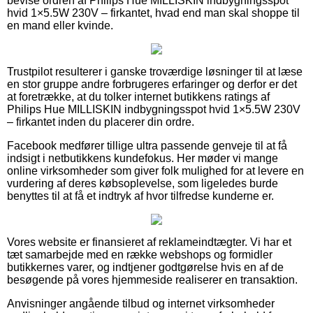
bevise ordren af Philips Hue MILLISKIN indbygningsspot
hvid 1×5.5W 230V – firkantet, hvad end man skal shoppe til
en mand eller kvinde.
Trustpilot resulterer i ganske troværdige løsninger til at læse
en stor gruppe andre forbrugeres erfaringer og derfor er det
at foretrække, at du tolker internet butikkens ratings af
Philips Hue MILLISKIN indbygningsspot hvid 1×5.5W 230V
– firkantet inden du placerer din ordre.
Facebook medfører tillige ultra passende genveje til at få
indsigt i netbutikkens kundefokus. Her møder vi mange
online virksomheder som giver folk mulighed for at levere en
vurdering af deres købsoplevelse, som ligeledes burde
benyttes til at få et indtryk af hvor tilfredse kunderne er.
Vores website er finansieret af reklameindtægter. Vi har et
tæt samarbejde med en række webshops og formidler
butikkernes varer, og indtjener godtgørelse hvis en af de
besøgende på vores hjemmeside realiserer en transaktion.
Anvisninger angående tilbud og internet virksomheder