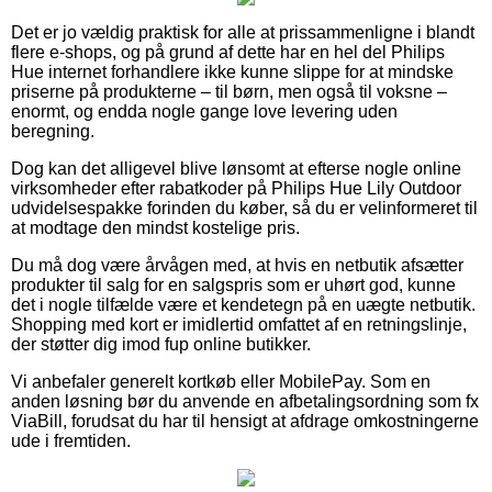
Det er jo vældig praktisk for alle at prissammenligne i blandt
flere e-shops, og på grund af dette har en hel del Philips
Hue internet forhandlere ikke kunne slippe for at mindske
priserne på produkterne – til børn, men også til voksne –
enormt, og endda nogle gange love levering uden
beregning.
Dog kan det alligevel blive lønsomt at efterse nogle online
virksomheder efter rabatkoder på Philips Hue Lily Outdoor
udvidelsespakke forinden du køber, så du er velinformeret til
at modtage den mindst kostelige pris.
Du må dog være årvågen med, at hvis en netbutik afsætter
produkter til salg for en salgspris som er uhørt god, kunne
det i nogle tilfælde være et kendetegn på en uægte netbutik.
Shopping med kort er imidlertid omfattet af en retningslinje,
der støtter dig imod fup online butikker.
Vi anbefaler generelt kortkøb eller MobilePay. Som en
anden løsning bør du anvende en afbetalingsordning som fx
ViaBill, forudsat du har til hensigt at afdrage omkostningerne
ude i fremtiden.