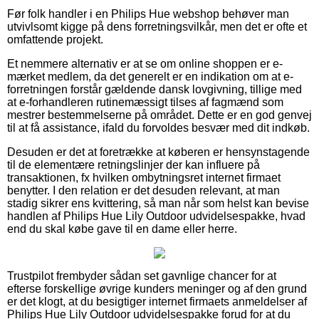
Før folk handler i en Philips Hue webshop behøver man
utvivlsomt kigge på dens forretningsvilkår, men det er ofte et
omfattende projekt.
Et nemmere alternativ er at se om online shoppen er e-
mærket medlem, da det generelt er en indikation om at e-
forretningen forstår gældende dansk lovgivning, tillige med
at e-forhandleren rutinemæssigt tilses af fagmænd som
mestrer bestemmelserne på området. Dette er en god genvej
til at få assistance, ifald du forvoldes besvær med dit indkøb.
Desuden er det at foretrække at køberen er hensynstagende
til de elementære retningslinjer der kan influere på
transaktionen, fx hvilken ombytningsret internet firmaet
benytter. I den relation er det desuden relevant, at man
stadig sikrer ens kvittering, så man når som helst kan bevise
handlen af Philips Hue Lily Outdoor udvidelsespakke, hvad
end du skal købe gave til en dame eller herre.
Trustpilot frembyder sådan set gavnlige chancer for at
efterse forskellige øvrige kunders meninger og af den grund
er det klogt, at du besigtiger internet firmaets anmeldelser af
Philips Hue Lily Outdoor udvidelsespakke forud for at du