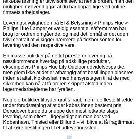
letkøbte løsning er utvivlsomt selv at hente ordren, men den
mulighed nødvendiggør at du har bopæl lige ved online
firmaets arbejdslager.
Leveringsdygtigheden på El & Belysning > Philips Hue >
Philips Hue Lamper er vældig essentiel såfremt man har
brug for ordren omgående, og med det formål er det uden
tvivl centralt at vi kigger nærmere på tidshorisonten for
levering ved den respektive vare.
En masse butikker på nettet præsterer levering på
næstkommende hverdag på adskillige produkter,
eksempelvis Philips Hue Lily Outdoor udvidelsespakke,
men glem ikke at det er afhængig af at bestillingen placeres
inden et aftalt klokkeslæt, med hensynstagen til at de med
sikkerhed kan nå at få ordren skippet afsted inden
lagermedarbejderne har fyraften.
Nogle e-butikker tilbyder gratis fragt, men i de fleste tilfælde
under forudsætning af at der købes for en bestemt pris.
Derudover burde du snuppe den mest letkøbte slags
levering, som oftest – ligegyldigt om man bor ved
København, Thisted eller Billund – vil blive at få fragtfirmaet
til at køre bestillingen til et udleveringssted.