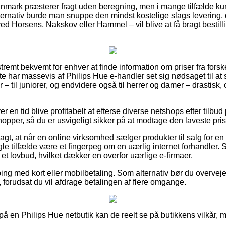
anmark præsterer fragt uden beregning, men i mange tilfælde ku
ternativ burde man snuppe den mindst kostelige slags levering,
ed Horsens, Nakskov eller Hammel – vil blive at få bragt bestillin
tremt bekvemt for enhver at finde information om priser fra forske
tte har massevis af Philips Hue e-handler set sig nødsaget til 
– til juniorer, og endvidere også til herrer og damer – drastis
er en tid blive profitabelt at efterse diverse netshops efter tilbud
opper, så du er usvigeligt sikker på at modtage den laveste pris
t, at når en online virksomhed sælger produkter til salg for en
ogle tilfælde være et fingerpeg om en uærlig internet forhandler.
et lovbud, hvilket dækker en overfor uærlige e-firmaer.
ping med kort eller mobilbetaling. Som alternativ bør du overvej
 forudsat du vil afdrage betalingen af flere omgange.
r på en Philips Hue netbutik kan de reelt se på butikkens vilkår, m