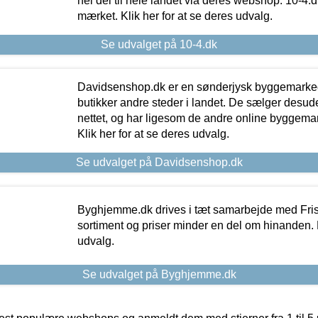
hel del til hele landet via deres webshop. 10-4.d
mærket. Klik her for at se deres udvalg.
Se udvalget på 10-4.dk
Davidsenshop.dk er en sønderjysk byggemark
butikker andre steder i landet. De sælger desud
nettet, og har ligesom de andre online byggemar
Klik her for at se deres udvalg.
Se udvalget på Davidsenshop.dk
Byghjemme.dk drives i tæt samarbejde med Fris
sortiment og priser minder en del om hinanden. K
udvalg.
Se udvalget på Byghjemme.dk