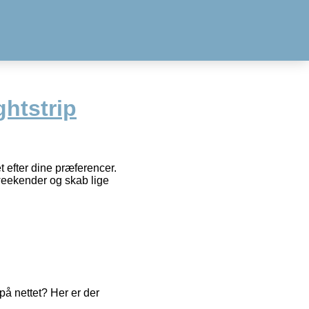
ghtstrip
 efter dine præferencer.
weekender og skab lige
å nettet? Her er der