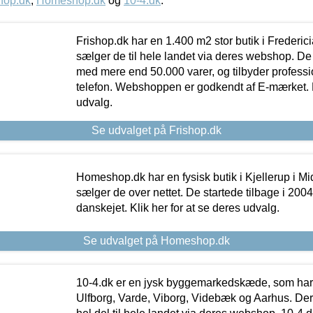
hop.dk
,
Homeshop.dk
og
10-4.dk
.
Frishop.dk har en 1.400 m2 stor butik i Frederic
sælger de til hele landet via deres webshop. De h
med mere end 50.000 varer, og tilbyder professi
telefon. Webshoppen er godkendt af E-mærket. Kl
udvalg.
Se udvalget på Frishop.dk
Homeshop.dk har en fysisk butik i Kjellerup i Mid
sælger de over nettet. De startede tilbage i 200
danskejet. Klik her for at se deres udvalg.
Se udvalget på Homeshop.dk
10-4.dk er en jysk byggemarkedskæde, som har 
Ulfborg, Varde, Viborg, Videbæk og Aarhus. De