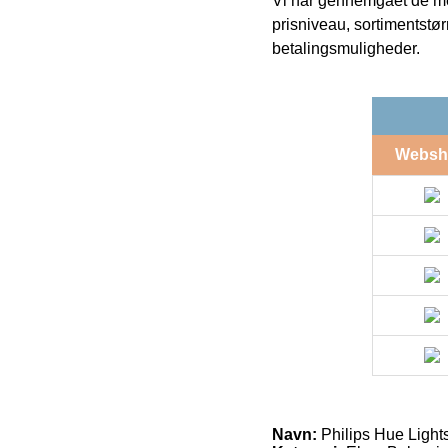
Vi har gennemgået de mes
prisniveau, sortimentstø
betalingsmuligheder.
Websh
Navn:
Philips Hue Lights