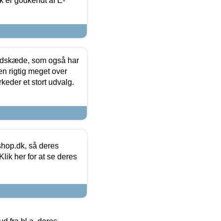
k er godkendt af E-
edskæde, som også har
en rigtig meget over
keder et stort udvalg.
hop.dk, så deres
lik her for at se deres