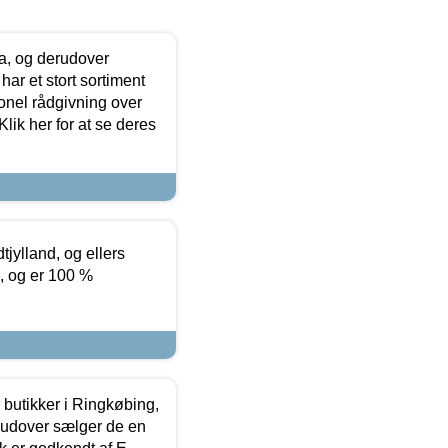
ia, og derudover
ar et stort sortiment
onel rådgivning over
ik her for at se deres
tjylland, og ellers
4, og er 100 %
butikker i Ringkøbing,
rudover sælger de en