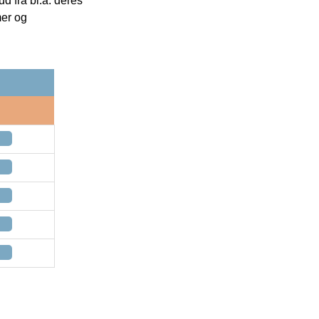
 fra bl.a. deres
mer og