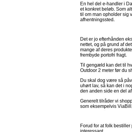
En hel del e-handler i D
et konkret beløb. Som al
til om man opholder sig v
afhentningssted.
Det er jo efterhånden eks
nettet, og på grund af de
mange af deres produkter 
frembyde portofri fragt.
Til gengæld kan det til hv
Outdoor 2 meter før du sh
Du skal dog være så påvag
uhørt lav, så kan det i n
den anden side en del af 
Generelt tilråder vi shop
som eksempelvis ViaBill,
Forud for at folk bestille
interessant.