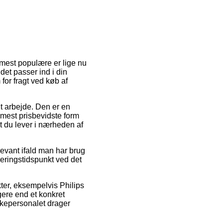
 mest populære er lige nu
det passer ind i din
for fragt ved køb af
dit arbejde. Den er en
mest prisbevidste form
t du lever i nærheden af
evant ifald man har brug
veringstidspunkt ved det
ter, eksempelvis Philips
gere end et konkret
akkepersonalet drager