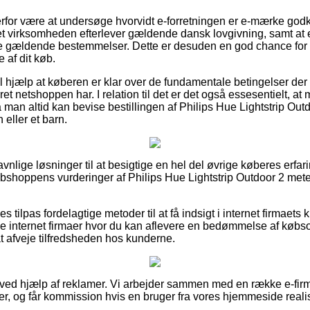
rfor være at undersøge hvorvidt e-forretningen er e-mærke god
net virksomheden efterlever gældende dansk lovgivning, samt at
 de gældende bestemmelser. Dette er desuden en god chance for st
 af dit køb.
il hjælp at køberen er klar over de fundamentale betingelser der
rret netshoppen har. I relation til det er det også essesentielt, 
å man altid kan bevise bestillingen af Philips Hue Lightstrip Out
 eller et barn.
gavnlige løsninger til at besigtige en hel del øvrige køberes erfa
ebshoppens vurderinger af Philips Hue Lightstrip Outdoor 2 meter
 tilpas fordelagtige metoder til at få indsigt i internet firmaets 
 internet firmaer hvor du kan aflevere en bedømmelse af købso
t afveje tilfredsheden hos kunderne.
t ved hjælp af reklamer. Vi arbejder sammen med en række e-firm
er, og får kommission hvis en bruger fra vores hjemmeside reali