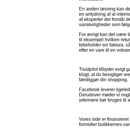
En anden løsning kan de
en antydning af at inter
af eksperter der forstår
vanskeligheder som følge
For øvrigt kan det være t
til eksempel hvilken retu
bibeholder sin faktura, s
efter en vare til en voksen
Trustpilot tilbyder evigt 
klogt, at du besigtiger w
færdiggør din shopping.
Facebook leverer ligeledes
Derudover møder vi nogle
ydermere bør bruges til a
Vores side er finansiere
formidler butikkernes var