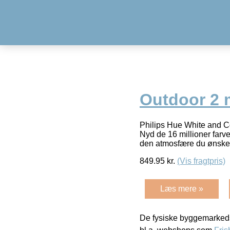
Outdoor 2 
Philips Hue White and Co
Nyd de 16 millioner far
den atmosfære du ønske
849.95
kr.
(Vis fragtpris)
Læs mere »
De fysiske byggemarkeds