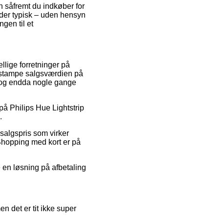
n såfremt du indkøber for
 der typisk – uden hensyn
gen til et
llige forretninger på
at stampe salgsværdien på
k, og endda nogle gange
 på Philips Hue Lightstrip
.
 salgspris som virker
 Shopping med kort er på
e en løsning på afbetaling
en det er tit ikke super