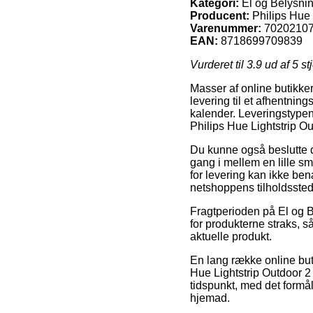
Kategori:
El og Belysni
Producent:
Philips Hue
Varenummer:
7020210
EAN:
8718699709839
Vurderet til
3.9
ud af 5 st
Masser af online butikke
levering til et afhentnin
kalender. Leveringstypen 
Philips Hue Lightstrip Ou
Du kunne også beslutte dig
gang i mellem en lille s
for levering kan ikke be
netshoppens tilholdssted
Fragtperioden på El og B
for produkterne straks, s
aktuelle produkt.
En lang række online but
Hue Lightstrip Outdoor 2 
tidspunkt, med det formål
hjemad.