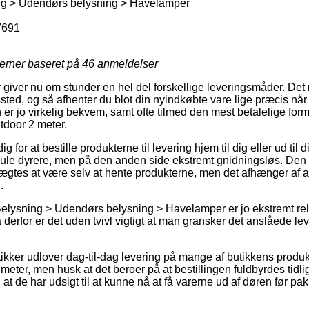
ng > Udendørs belysning > Havelamper
7691
jerner baseret på
46
anmeldelser
r giver nu om stunder en hel del forskellige leveringsmåder. Det
gssted, og så afhenter du blot din nyindkøbte vare lige præcis når 
er jo virkelig bekvem, samt ofte tilmed den mest betalelige form 
tdoor 2 meter.
 for at bestille produkterne til levering hjem til dig eller ud til 
mule dyrere, men på den anden side ekstremt gnidningsløs. Den 
nægtes at være selv at hente produkterne, men det afhænger af a
.
elysning > Udendørs belysning > Havelamper er jo ekstremt rel
å derfor er det uden tvivl vigtigt at man gransker det anslåede le
ikker udlover dag-til-dag levering på mange af butikkens produk
meter, men husk at det beroer på at bestillingen fuldbyrdes tidli
 at de har udsigt til at kunne nå at få varerne ud af døren før p