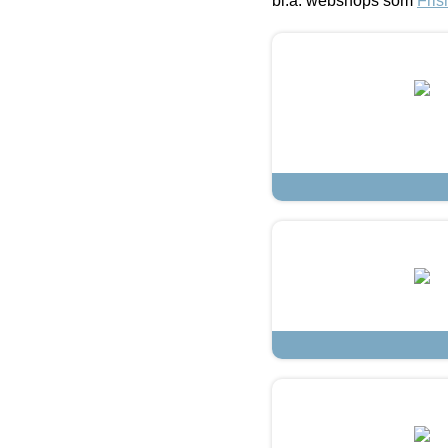
bl.a. webshops som
Fris