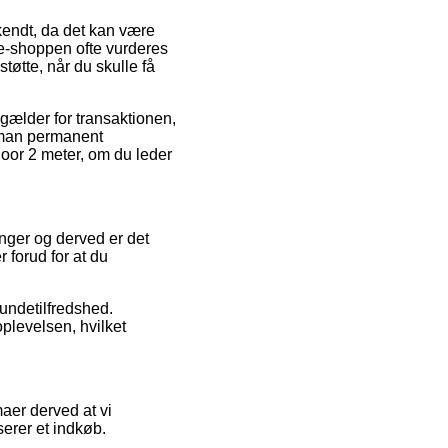
kendt, da det kan være
 e-shoppen ofte vurderes
øtte, når du skulle få
 gælder for transaktionen,
at man permanent
door 2 meter, om du leder
ringer og derved er det
 forud for at du
kundetilfredshed.
plevelsen, hvilket
aer derved at vi
serer et indkøb.