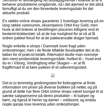
Sensorer er selvfølgelig ret udslagsgivende i tilfælde af at vi
behøver produkterne omgående, så i det øjemed er det altså
fornuftigt at du ser den forventede leveringsdato for det
aktuelle produkt.
En række online shops garanterer 1 hverdags levering på en
lang række varenumre, eksempelvis Orbit Key Gold, men
husk at det kræver at bestillingen placeres tidligere end et
bestemt klokkeslæt, så at de har mulighed for at nå at få
ordren pakket forud for at de pakkeansatte drager hjemad.
Nogle enkelte e-shops i Danmark lover fragt uden
omkostninger, men i de fleste tilfælde forudsætter det at du
køber for et præcist beløb. Alternativt skulle man overveje
den mest prisbevidste leveringsmåde, hvilket tit – hvad end
du er i Viborg, Vordingborg eller Skagen – er at få
fragtfirmaet til at køre pakken til et udleveringssted.
Det er jo temmelig gnidningsløst for forbrugerne at finde
information om priser på diverse butikker på nettet, og på
grund af dette har flere Orbit online shops været tvunget til at
sænke salgspriserne på deres produkter – til babyer og
børn, og ligeså til herrer og damer – voldsomt, og endda
nogle gange love levering uden omkostninger.