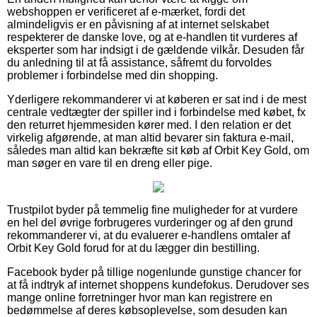
webshoppen er verificeret af e-mærket, fordi det
almindeligvis er en påvisning af at internet selskabet
respekterer de danske love, og at e-handlen tit vurderes af
eksperter som har indsigt i de gældende vilkår. Desuden får
du anledning til at få assistance, såfremt du forvoldes
problemer i forbindelse med din shopping.
Yderligere rekommanderer vi at køberen er sat ind i de mest
centrale vedtægter der spiller ind i forbindelse med købet, fx
den returret hjemmesiden kører med. I den relation er det
virkelig afgørende, at man altid bevarer sin faktura e-mail,
således man altid kan bekræfte sit køb af Orbit Key Gold, om
man søger en vare til en dreng eller pige.
Trustpilot byder på temmelig fine muligheder for at vurdere
en hel del øvrige forbrugeres vurderinger og af den grund
rekommanderer vi, at du evaluerer e-handlens omtaler af
Orbit Key Gold forud for at du lægger din bestilling.
Facebook byder på tillige nogenlunde gunstige chancer for
at få indtryk af internet shoppens kundefokus. Derudover ses
mange online forretninger hvor man kan registrere en
bedømmelse af deres købsoplevelse, som desuden kan