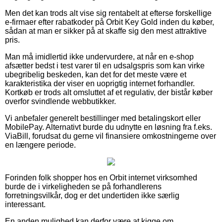
Men det kan trods alt vise sig rentabelt at efterse forskellige
e-firmaer efter rabatkoder på Orbit Key Gold inden du køber,
sådan at man er sikker på at skaffe sig den mest attraktive
pris.
Man må imidlertid ikke undervurdere, at når en e-shop
afsætter bedst i test varer til en udsalgspris som kan virke
ubegribelig beskeden, kan det for det meste være et
karakteristika der viser en uoprigtig internet forhandler.
Kortkøb er trods alt omsluttet af et regulativ, der bistår køber
overfor svindlende webbutikker.
Vi anbefaler generelt bestillinger med betalingskort eller
MobilePay. Alternativt burde du udnytte en løsning fra f.eks.
ViaBill, forudsat du gerne vil finansiere omkostningerne over
en længere periode.
Forinden folk shopper hos en Orbit internet virksomhed
burde de i virkeligheden se på forhandlerens
forretningsvilkår, dog er det undertiden ikke særlig
interessant.
En anden mulighed kan derfor være at kigge om