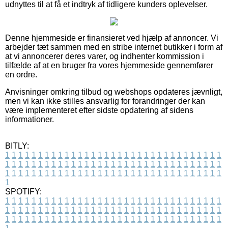
udnyttes til at få et indtryk af tidligere kunders oplevelser.
Denne hjemmeside er finansieret ved hjælp af annoncer. Vi
arbejder tæt sammen med en stribe internet butikker i form af
at vi annoncerer deres varer, og indhenter kommission i
tilfælde af at en bruger fra vores hjemmeside gennemfører
en ordre.
Anvisninger omkring tilbud og webshops opdateres jævnligt,
men vi kan ikke stilles ansvarlig for forandringer der kan
være implementeret efter sidste opdatering af sidens
informationer.
BITLY:
1
1
1
1
1
1
1
1
1
1
1
1
1
1
1
1
1
1
1
1
1
1
1
1
1
1
1
1
1
1
1
1
1
1
1
1
1
1
1
1
1
1
1
1
1
1
1
1
1
1
1
1
1
1
1
1
1
1
1
1
1
1
1
1
1
1
1
1
1
1
1
1
1
1
1
1
1
1
1
1
1
1
1
1
1
1
1
1
1
1
1
1
1
1
1
1
1
1
1
1
SPOTIFY:
1
1
1
1
1
1
1
1
1
1
1
1
1
1
1
1
1
1
1
1
1
1
1
1
1
1
1
1
1
1
1
1
1
1
1
1
1
1
1
1
1
1
1
1
1
1
1
1
1
1
1
1
1
1
1
1
1
1
1
1
1
1
1
1
1
1
1
1
1
1
1
1
1
1
1
1
1
1
1
1
1
1
1
1
1
1
1
1
1
1
1
1
1
1
1
1
1
1
1