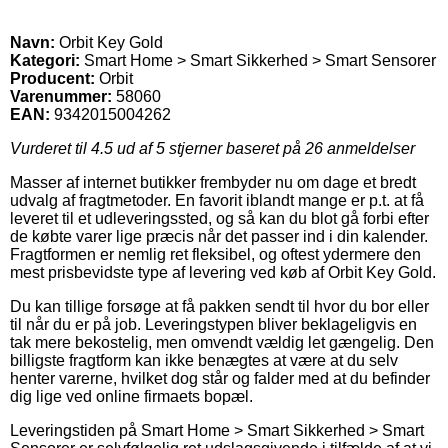
Navn:
Orbit Key Gold
Kategori:
Smart Home > Smart Sikkerhed > Smart Sensorer
Producent:
Orbit
Varenummer:
58060
EAN:
9342015004262
Vurderet til
4.5
ud af 5 stjerner baseret på
26
anmeldelser
Masser af internet butikker frembyder nu om dage et bredt
udvalg af fragtmetoder. En favorit iblandt mange er p.t. at få
leveret til et udleveringssted, og så kan du blot gå forbi efter
de købte varer lige præcis når det passer ind i din kalender.
Fragtformen er nemlig ret fleksibel, og oftest ydermere den
mest prisbevidste type af levering ved køb af Orbit Key Gold.
Du kan tillige forsøge at få pakken sendt til hvor du bor eller
til når du er på job. Leveringstypen bliver beklageligvis en
tak mere bekostelig, men omvendt vældig let gængelig. Den
billigste fragtform kan ikke benægtes at være at du selv
henter varerne, hvilket dog står og falder med at du befinder
dig lige ved online firmaets bopæl.
Leveringstiden på Smart Home > Smart Sikkerhed > Smart