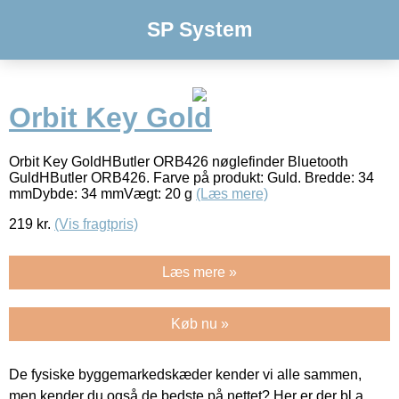
SP System
Orbit Key Gold
Orbit Key GoldHButler ORB426 nøglefinder Bluetooth
GuldHButler ORB426. Farve på produkt: Guld. Bredde: 34
mmDybde: 34 mmVægt: 20 g
(Læs mere)
219
kr.
(Vis fragtpris)
Læs mere »
Køb nu »
De fysiske byggemarkedskæder kender vi alle sammen,
men kender du også de bedste på nettet? Her er der bl.a.