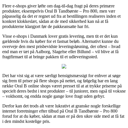
Flere e-shops giver løfte om dag-til-dag fragt på deres primære
produkter, eksempelvis Oral B Tandbørste – Pro 800, men vær
påpasselig da det er regnet ud fra at bestillingen realiseres inden et
konkret klokkeslæt, sådan at de med sikkerhed kan nå at få
produkterne klargjort før de pakkeansatte har fri.
Visse e-shops i Danmark lover gratis levering, men tit er det kun
gældende hvis du køber for et fastsat beløb. Alternativt kunne du
overveje den mest prisbevidste leveringsløsning, der oftest – hvad
end man er tæt på Aalborg, Slagelse eller Billund – vil blive at få
fragtfirmaet til at bringe pakken til et udleveringssted.
Det har vist sig at være særligt hensigtsmæssigt for enhver at søge
sig frem til priser på flere shops på nettet, og følgelig har en lang
række Oral B online shops været presset til at at trykke priserne på
specielt deres bedst i test produkter – til juniorer, men også til voksne
– voldsomt, og endda nogle gange love fragt uden gebyr.
Derfor kan det trods alt være lukrativt at granske nogle forskellige
internet forretninger efter tilbud på Oral B Tandbørste – Pro 800
forud for at du køber, sådan at man er på den sikre side med at få fat
i den mindst kostelige pris.