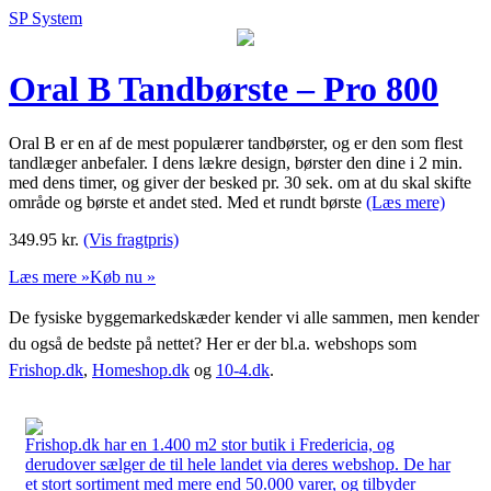
SP System
Oral B Tandbørste – Pro 800
Oral B er en af de mest populærer tandbørster, og er den som flest
tandlæger anbefaler. I dens lækre design, børster den dine i 2 min.
med dens timer, og giver der besked pr. 30 sek. om at du skal skifte
område og børste et andet sted. Med et rundt børste
(Læs mere)
349.95
kr.
(Vis fragtpris)
Læs mere »
Køb nu »
De fysiske byggemarkedskæder kender vi alle sammen, men kender
du også de bedste på nettet? Her er der bl.a. webshops som
Frishop.dk
,
Homeshop.dk
og
10-4.dk
.
Frishop.dk har en 1.400 m2 stor butik i Fredericia, og
derudover sælger de til hele landet via deres webshop. De har
et stort sortiment med mere end 50.000 varer, og tilbyder