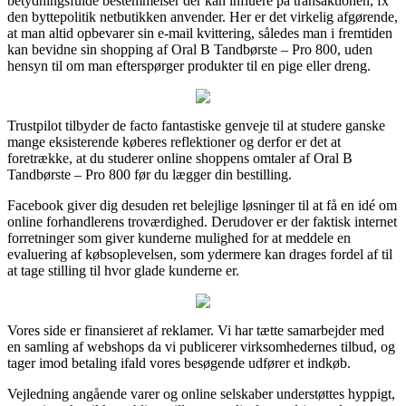
betydningsfulde bestemmelser der kan influere på transaktionen, fx
den byttepolitik netbutikken anvender. Her er det virkelig afgørende,
at man altid opbevarer sin e-mail kvittering, således man i fremtiden
kan bevidne sin shopping af Oral B Tandbørste – Pro 800, uden
hensyn til om man efterspørger produkter til en pige eller dreng.
Trustpilot tilbyder de facto fantastiske genveje til at studere ganske
mange eksisterende køberes reflektioner og derfor er det at
foretrække, at du studerer online shoppens omtaler af Oral B
Tandbørste – Pro 800 før du lægger din bestilling.
Facebook giver dig desuden ret belejlige løsninger til at få en idé om
online forhandlerens troværdighed. Derudover er der faktisk internet
forretninger som giver kunderne mulighed for at meddele en
evaluering af købsoplevelsen, som ydermere kan drages fordel af til
at tage stilling til hvor glade kunderne er.
Vores side er finansieret af reklamer. Vi har tætte samarbejder med
en samling af webshops da vi publicerer virksomhedernes tilbud, og
tager imod betaling ifald vores besøgende udfører et indkøb.
Vejledning angående varer og online selskaber understøttes hyppigt,