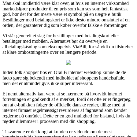
Man skal imidlertid være klar over, at hvis en internet virksomhed
markedsfører produkter til en pris som kan ses som helt fantastisk
god, bør det for det meste være et symbol på en uægte e-butik.
Bestillinger med betalingskort er ikke desto mindre omsluttet af en
orden, der garanterer dig som køber overfor falske e-forretninger.
Vi slår generelt et slag for bestillinger med betalingskort eller
betalinger med mobilen. Alternativt bør du overveje en
afbetalingsløsning som eksempelvis ViaBill, for så vidt du tilstræber
at klare omkostningerne over en længere periode.
Inden folk shopper hos en Oral B internet webshop kunne de de
facto gøre sig bekendt med indholdet af shoppens handelsaftale,
men det er almindeligvis ikke super interessant.
Et nemt alternativ kan være at se nærmere på hvorvidt internet
forretningen er godkendt af e-mærket, fordi det ofte er et fingerpeg
om at e-butikken følger de officielle danske regler, tillige med at
internet firmaet regelmæssigt revurderes af fagmænd som kender
reglerne på området. Dette er en god mulighed for bistand, hvis du
møder dilemmaer i processen med din shopping.
Tilsvarende er det klogt at kunden er vidende om de mest