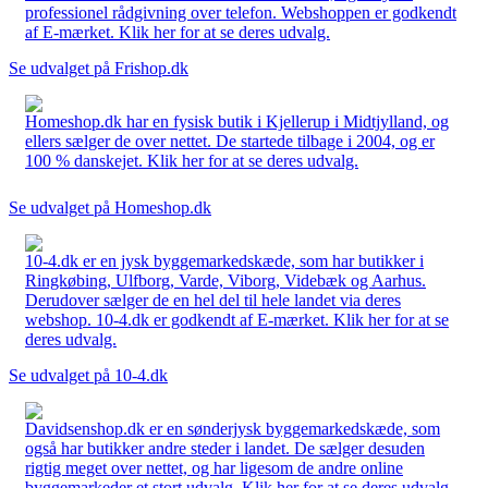
professionel rådgivning over telefon. Webshoppen er godkendt
af E-mærket. Klik her for at se deres udvalg.
Se udvalget på Frishop.dk
Homeshop.dk har en fysisk butik i Kjellerup i Midtjylland, og
ellers sælger de over nettet. De startede tilbage i 2004, og er
100 % danskejet. Klik her for at se deres udvalg.
Se udvalget på Homeshop.dk
10-4.dk er en jysk byggemarkedskæde, som har butikker i
Ringkøbing, Ulfborg, Varde, Viborg, Videbæk og Aarhus.
Derudover sælger de en hel del til hele landet via deres
webshop. 10-4.dk er godkendt af E-mærket. Klik her for at se
deres udvalg.
Se udvalget på 10-4.dk
Davidsenshop.dk er en sønderjysk byggemarkedskæde, som
også har butikker andre steder i landet. De sælger desuden
rigtig meget over nettet, og har ligesom de andre online
byggemarkeder et stort udvalg. Klik her for at se deres udvalg.