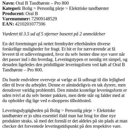
Navn:
Oral B Tandbørste – Pro 800
Kategori:
Bolig > Personlig pleje > Elektriske tandbørster
Producent:
Oral B
Varenummer:
72909148529
EAN:
4210201077596
Vurderet til
3.5
ud af 5 stjerner baseret på
2
anmeldelser
En del forretninger på nettet frembyder efterhånden diverse
forskellige muligheder for fragt. Et hit er for nærværende at få
leveret til et udleveringssted, hvor du selv henter dine nye varer når
det passer ind i din hverdag. Leveringstypen er nemlig ret simpel, og
desuden ligeledes den prisbilligste leveringsform ved køb af Oral B
Tandbørste – Pro 800.
Du burde endvidere overveje at vælge at få udbragt til din lejlighed
eller til hvor du arbejder. Denne er almindeligvis en tak dyrere, men
derudover vældig problemfri. Den mindst kostelige leveringsform er
uden tvivl at du selv henter pakken, men dette står og falder med at
du opholder dig lige ved e-shoppens tilholdssted.
Leveringsdygtigheden på Bolig > Personlig pleje > Elektriske
tandbørster er jo ultra essentiel ifald man har brug for dine nye
produkter straks, så med det formål er det aldeles på sin plads at man
checker det forventede leveringstidspunkt på den respektive vare.