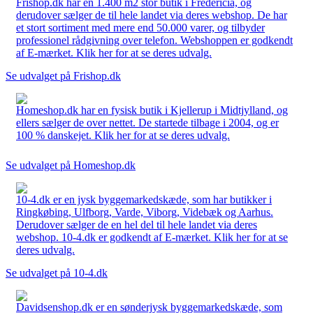
Frishop.dk har en 1.400 m2 stor butik i Fredericia, og
derudover sælger de til hele landet via deres webshop. De har
et stort sortiment med mere end 50.000 varer, og tilbyder
professionel rådgivning over telefon. Webshoppen er godkendt
af E-mærket. Klik her for at se deres udvalg.
Se udvalget på Frishop.dk
Homeshop.dk har en fysisk butik i Kjellerup i Midtjylland, og
ellers sælger de over nettet. De startede tilbage i 2004, og er
100 % danskejet. Klik her for at se deres udvalg.
Se udvalget på Homeshop.dk
10-4.dk er en jysk byggemarkedskæde, som har butikker i
Ringkøbing, Ulfborg, Varde, Viborg, Videbæk og Aarhus.
Derudover sælger de en hel del til hele landet via deres
webshop. 10-4.dk er godkendt af E-mærket. Klik her for at se
deres udvalg.
Se udvalget på 10-4.dk
Davidsenshop.dk er en sønderjysk byggemarkedskæde, som