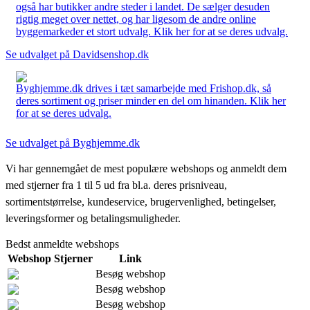
også har butikker andre steder i landet. De sælger desuden
rigtig meget over nettet, og har ligesom de andre online
byggemarkeder et stort udvalg. Klik her for at se deres udvalg.
Se udvalget på Davidsenshop.dk
Byghjemme.dk drives i tæt samarbejde med Frishop.dk, så
deres sortiment og priser minder en del om hinanden. Klik her
for at se deres udvalg.
Se udvalget på Byghjemme.dk
Vi har gennemgået de mest populære webshops og anmeldt dem
med stjerner fra 1 til 5 ud fra bl.a. deres prisniveau,
sortimentstørrelse, kundeservice, brugervenlighed, betingelser,
leveringsformer og betalingsmuligheder.
Bedst anmeldte webshops
Webshop
Stjerner
Link
Besøg webshop
Besøg webshop
Besøg webshop