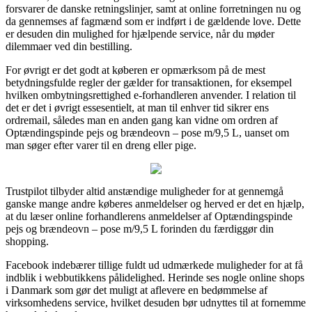
forsvarer de danske retningslinjer, samt at online forretningen nu og
da gennemses af fagmænd som er indført i de gældende love. Dette
er desuden din mulighed for hjælpende service, når du møder
dilemmaer ved din bestilling.
For øvrigt er det godt at køberen er opmærksom på de mest
betydningsfulde regler der gælder for transaktionen, for eksempel
hvilken ombytningsrettighed e-forhandleren anvender. I relation til
det er det i øvrigt essesentielt, at man til enhver tid sikrer ens
ordremail, således man en anden gang kan vidne om ordren af
Optændingspinde pejs og brændeovn – pose m/9,5 L, uanset om
man søger efter varer til en dreng eller pige.
Trustpilot tilbyder altid anstændige muligheder for at gennemgå
ganske mange andre køberes anmeldelser og herved er det en hjælp,
at du læser online forhandlerens anmeldelser af Optændingspinde
pejs og brændeovn – pose m/9,5 L forinden du færdiggør din
shopping.
Facebook indebærer tillige fuldt ud udmærkede muligheder for at få
indblik i webbutikkens pålidelighed. Herinde ses nogle online shops
i Danmark som gør det muligt at aflevere en bedømmelse af
virksomhedens service, hvilket desuden bør udnyttes til at fornemme