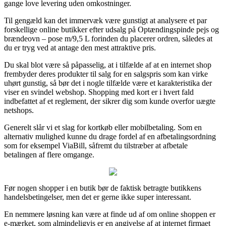
gange love levering uden omkostninger.
Til gengæld kan det immervæk være gunstigt at analysere et par
forskellige online butikker efter udsalg på Optændingspinde pejs og
brændeovn – pose m/9,5 L forinden du placerer ordren, således at
du er tryg ved at antage den mest attraktive pris.
Du skal blot være så påpasselig, at i tilfælde af at en internet shop
frembyder deres produkter til salg for en salgspris som kan virke
uhørt gunstig, så bør det i nogle tilfælde være et karakteristika der
viser en svindel webshop. Shopping med kort er i hvert fald
indbefattet af et reglement, der sikrer dig som kunde overfor uægte
netshops.
Generelt slår vi et slag for kortkøb eller mobilbetaling. Som en
alternativ mulighed kunne du drage fordel af en afbetalingsordning
som for eksempel ViaBill, såfremt du tilstræber at afbetale
betalingen af flere omgange.
Før nogen shopper i en butik bør de faktisk betragte butikkens
handelsbetingelser, men det er gerne ikke super interessant.
En nemmere løsning kan være at finde ud af om online shoppen er
e-mærket, som almindeligvis er en angivelse af at internet firmaet