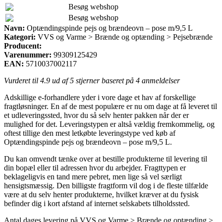
Besøg webshop
Besøg webshop
Navn:
Optændingspinde pejs og brændeovn – pose m/9,5 L
Kategori:
VVS og Varme > Brænde og optænding > Pejsebrænde
Producent:
Varenummer:
99309125429
EAN:
5710037002117
Vurderet til
4.9
ud af 5 stjerner baseret på
4
anmeldelser
Adskillige e-forhandlere yder i vore dage et hav af forskellige
fragtløsninger. En af de mest populære er nu om dage at få leveret til
et udleveringssted, hvor du så selv henter pakken når der er
mulighed for det. Leveringstypen er altså vældig fremkommelig, og
oftest tillige den mest letkøbte leveringstype ved køb af
Optændingspinde pejs og brændeovn – pose m/9,5 L.
Du kan omvendt tænke over at bestille produkterne til levering til
din bopæl eller til adressen hvor du arbejder. Fragttypen er
beklageligvis en tand mere pebret, men lige så vel særligt
hensigtsmæssig. Den billigste fragtform vil dog i de fleste tilfælde
være at du selv henter produkterne, hvilket kræver at du fysisk
befinder dig i kort afstand af internet selskabets tilholdssted.
Antal dages levering på VVS og Varme > Brænde og optænding >