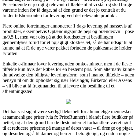
Pejsebrænde er jo rigtig relevant i tilfælde af at vi står og skal bruge
varerne inden for få dage, så af den grund er det jo centralt at du
finder tidshorisonten for levering ved det relevante produkt.
Flere online forretninger annoncerer 1 dags levering på massevis af
produkter, eksempelvis Optændingspinde pejs og brændeovn – pose
m/9,5 L, men vær obs på at det forudsætter at bestillingen
gennemføres forud for et nøjagtigt klokkeslæt, så de har udsigt til at
kunne nå at få de nye varer pakket forinden de pakkeansatte holder
fyraften.
Enkelte e-firmaer lover levering uden omkostninger, men i de fleste
tilfælde kun hvis der købes for en bestemt pris. Som alternativ kunne
du udvælge den billigste leveringsform, som i mange tilfælde – uden
hensyn til om du opholder sig nær Helsingør, Birkerød eller Assens
– vil blive at få fragtmanden til at levere din bestilling til et
afhentningssted.
Det har vist sig at være særligt fleksibelt for almindelige mennesker
at sammenligne priser (via fx PriceRunner) i blandt flere butikker på
nettet, og af den grund har de fleste internet forhandlere været nødt
til at reducere priserne på mange af deres varer – til drenge og piger,
og desuden også til damer og herrer – betragteligt, og endda nogle