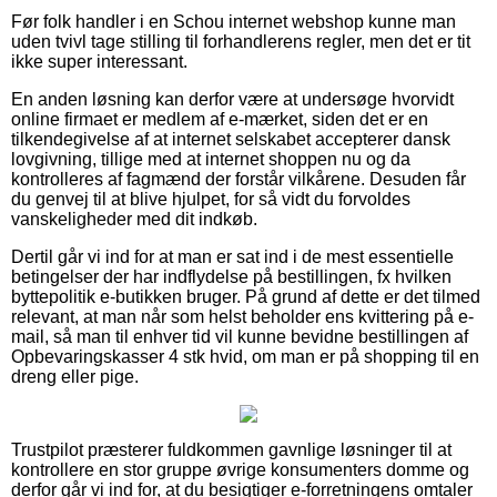
Før folk handler i en Schou internet webshop kunne man
uden tvivl tage stilling til forhandlerens regler, men det er tit
ikke super interessant.
En anden løsning kan derfor være at undersøge hvorvidt
online firmaet er medlem af e-mærket, siden det er en
tilkendegivelse af at internet selskabet accepterer dansk
lovgivning, tillige med at internet shoppen nu og da
kontrolleres af fagmænd der forstår vilkårene. Desuden får
du genvej til at blive hjulpet, for så vidt du forvoldes
vanskeligheder med dit indkøb.
Dertil går vi ind for at man er sat ind i de mest essentielle
betingelser der har indflydelse på bestillingen, fx hvilken
byttepolitik e-butikken bruger. På grund af dette er det tilmed
relevant, at man når som helst beholder ens kvittering på e-
mail, så man til enhver tid vil kunne bevidne bestillingen af
Opbevaringskasser 4 stk hvid, om man er på shopping til en
dreng eller pige.
Trustpilot præsterer fuldkommen gavnlige løsninger til at
kontrollere en stor gruppe øvrige konsumenters domme og
derfor går vi ind for, at du besigtiger e-forretningens omtaler