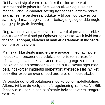
Det har vist sig at være ultra fleksibelt for købere at
sammenholde priser fra flere webbutikker, og altså har
mange Schou e-handler set sig nødsaget til at formindske
salgspriserne på deres produkter – til børn og babyer, og
samtidig til mænd og kvinder – betragteligt, og endda nogle
gange yde gratis levering.
Dog kan det stadigvæk blive tiden værd at prøve en række
e-butikker efter tilbud på Opbevaringskasser 4 stk hvid forud
for at du shopper, således at man er garanteret at indhente
den prisbilligste pris.
Man skal ikke desto mindre være årvågen med, at ifald en
netbutik annoncerer et produkt til en pris som anses for
uforståeligt tiltalende, så bør det mange gange være en
indikation på en bedragerisk online butik. Bestillinger med
betalingskort er imidlertid indbefattet af et regelsæt, hvilket
beskytter køberen overfor bedrageriske online selskaber.
Vi foreslår generelt betalinger med kort eller mobilbetaling.
Alternativt kan du vælge en afdragsløsning fra f.eks. ViaBill,
for så vidt du har i sinde at afbetale beløbet over et længere
tidsrum.