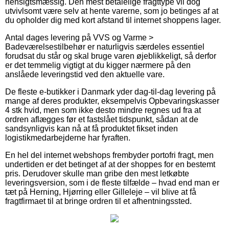
hensigtsmæssig. Den mest betalelige fragttype vil dog
utvivlsomt være selv at hente varerne, som jo betinges af at
du opholder dig med kort afstand til internet shoppens lager.
Antal dages levering på VVS og Varme >
Badeværelsestilbehør er naturligvis særdeles essentiel
forudsat du står og skal bruge varen øjeblikkeligt, så derfor
er det temmelig vigtigt at du kigger nærmere på den
anslåede leveringstid ved den aktuelle vare.
De fleste e-butikker i Danmark yder dag-til-dag levering på
mange af deres produkter, eksempelvis Opbevaringskasser
4 stk hvid, men som ikke desto mindre regnes ud fra at
ordren aflægges før et fastslået tidspunkt, sådan at de
sandsynligvis kan nå at få produktet fikset inden
logistikmedarbejderne har fyraften.
En hel del internet webshops frembyder portofri fragt, men
undertiden er det betinget af at der shoppes for en bestemt
pris. Derudover skulle man gribe den mest letkøbte
leveringsversion, som i de fleste tilfælde – hvad end man er
tæt på Herning, Hjørring eller Gilleleje – vil blive at få
fragtfirmaet til at bringe ordren til et afhentningssted.