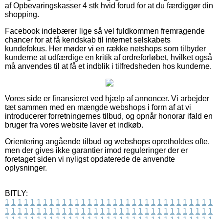
af Opbevaringskasser 4 stk hvid forud for at du færdiggør din
shopping.
Facebook indebærer lige så vel fuldkommen fremragende
chancer for at få kendskab til internet selskabets
kundefokus. Her møder vi en række netshops som tilbyder
kunderne at udfærdige en kritik af ordreforløbet, hvilket også
må anvendes til at få et indblik i tilfredsheden hos kunderne.
Vores side er finansieret ved hjælp af annoncer. Vi arbejder
tæt sammen med en mængde webshops i form af at vi
introducerer forretningernes tilbud, og opnår honorar ifald en
bruger fra vores website laver et indkøb.
Orientering angående tilbud og webshops opretholdes ofte,
men der gives ikke garantier imod reguleringer der er
foretaget siden vi nyligst opdaterede de anvendte
oplysninger.
BITLY:
1
1
1
1
1
1
1
1
1
1
1
1
1
1
1
1
1
1
1
1
1
1
1
1
1
1
1
1
1
1
1
1
1
1
1
1
1
1
1
1
1
1
1
1
1
1
1
1
1
1
1
1
1
1
1
1
1
1
1
1
1
1
1
1
1
1