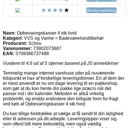
Besøg webshop
Navn:
Opbevaringskasser 4 stk hvid
Kategori:
VVS og Varme > Badeværelsestilbehør
Producent:
Schou
Varenummer:
73902073687
EAN:
5709386737498
Vurderet til
4.6
ud af 5 stjerner baseret på
20
anmeldelser
Temmelig mange internet varehuse yder på nuværende
tidspunkt et hav af forskellige leveringsformer. En af dem der
er mest anvendt er nu om dage levering til en pakkeshop,
som gør at du kan hente din pakke lige præcis når det
passer ind i din kalender. Metoden er altså virkelig
problemfri, og endda endvidere den billigste form for fragt
ved køb af Opbevaringskasser 4 stk hvid.
Du kan tillige foretrække at vælge at få sendt til din lejlighed
eller til adressen på dit arbejde. Leveringstypen viser sig
som oftest lidt mere bekostelig, men også vældig